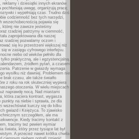
, reklamy i dziesiątki innych ekranów
 pochłaniają uwagę, organizują pracę,
rozrywki i wypełniają czas. Trudno dziś
bie codzienność bez tych narzędzi,
ch wszechobecnością pojawia się
, której nie zawsze jesteśmy
oraz rzadziej patrzymy w ciemność,
stała zaprojektowana dla naszej
az rzadziej pozwalamy oczom i
ować się ku przestrzeni większej niż
i się w zasięgu cyfrowego interfejsu.
ocne niebo od wieków pełniło dla
e tylko praktyczną, ale i egzystencjalną.
kalendarzem, źródłem pytań, a czasem
szenia. Patrzenie w gwiazdy wymaga
go wysiłku niż dawniej. Problemem nie
ie brak czasu, ale także światło
óre z roku na rok skuteczniej wypiera
naszego otoczenia. W wielu miejscach
 już naprawdę nocą. Nad miastami
na, która zaciera kontrast, wygasza
 punkty na niebie i sprawia, że dla
zi wszechświat kurczy się do kilku
ych gwiazd i Księżyca. To zjawisko
technicznym szczegółem, ale ma
ekwencje. Kiedy tracimy kontakt z
em, tracimy też pewien wymiar
a świata, który przez tysiące lat był
istym. A przecież nawet krótka chwila
d ciemnym niebem potrafi zmienić