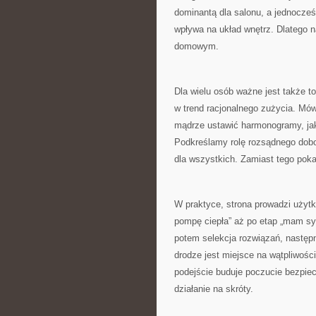
dominantą dla salonu, a jednocześ
wpływa na układ wnętrz. Dlatego na
domowym.
Dla wielu osób ważne jest także t
w trend racjonalnego zużycia. Mów
mądrze ustawić harmonogramy, jak
Podkreślamy rolę rozsądnego dobor
dla wszystkich. Zamiast tego pok
W praktyce, strona prowadzi użytk
pompę ciepła” aż po etap „mam sys
potem selekcja rozwiązań, następ
drodze jest miejsce na wątpliwości
podejście buduje poczucie bezpiec
działanie na skróty.