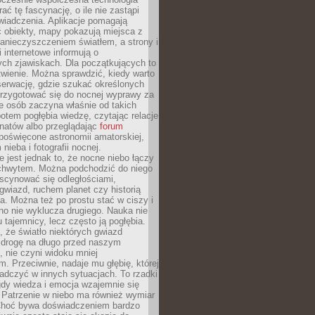
rać tę fascynację, o ile nie zastąpi
iadczenia. Aplikacje pomagają
 obiekty, mapy pokazują miejsca z
anieczyszczeniem światłem, a strony i
 internetowe informują o
ch zjawiskach. Dla początkujących to
wienie. Można sprawdzić, kiedy warto
serwację, gdzie szukać określonych
 przygotować się do nocnej wyprawy za
e osób zaczyna właśnie od takich
potem pogłębia wiedzę, czytając relacje
onatów albo przeglądając
forum
poświęcone astronomii amatorskiej,
nieba i fotografii nocnej.
 jest jednak to, że nocne niebo łączy
chwytem. Można podchodzić do niego
scynować się odległościami,
gwiazd, ruchem planet czy historią
. Można też po prostu stać w ciszy i
no nie wyklucza drugiego. Nauka nie
u tajemnicy, lecz często ją pogłębia.
 że światło niektórych gwiazd
 drogę na długo przed naszym
 nie czyni widoku mniej
. Przeciwnie, nadaje mu głębię, której
adczyć w innych sytuacjach. To rzadki
gdy wiedza i emocja wzajemnie się
 Patrzenie w niebo ma również wymiar
Choć bywa doświadczeniem bardzo