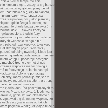
działa niemal terapeutycznie.
anie niebem często zaczyna się bardzo
Ktoś zauważa wyjątkowo jasny punkt
em, zastanawia się, czy to planeta,
, innym razem widzi spadającą
zas sierpniowej nocy albo pierwszy
 miejsce, gdzie Droga Mleczna jest
doczna. Te chwile budzą ciekawość, a
rowadzi dalej. Człowiek zaczyna
gwiazdozbiory, śledzić fazy
ypatrywać rojów meteorów i czytać o
których wcześniej w ogóle nie
e trzeba od razu kupować teleskopu
cjalistycznych pojęć. Wystarczy
patrzeć odrobinę uważniej. Niebo jest
ne w najbardziej podstawowym sensie.
iletu wstępu i pozostaje dostępne
o ma choć trochę ciemności nad
ocześnie współczesna technologia
rać tę fascynację, o ile nie zastąpi
iadczenia. Aplikacje pomagają
 obiekty, mapy pokazują miejsca z
anieczyszczeniem światłem, a strony i
 internetowe informują o
ch zjawiskach. Dla początkujących to
wienie. Można sprawdzić, kiedy warto
serwację, gdzie szukać określonych
 przygotować się do nocnej wyprawy za
e osób zaczyna właśnie od takich
potem pogłębia wiedzę, czytając relacje