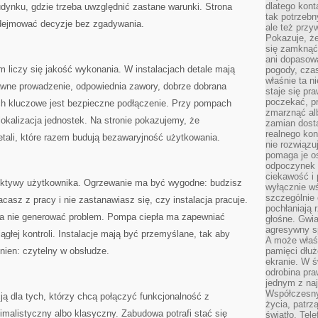
dlatego kont
udynku, gdzie trzeba uwzględnić zastane warunki. Strona
tak potrzebn
odejmować decyzje bez zgadywania.
ale też przy
Pokazuje, że
się zamknąć
ani dopasow
m liczy się jakość wykonania. W instalacjach detale mają
pogody, cza
właśnie ta n
awne prowadzenie, odpowiednia zawory, dobrze dobrana
staje się pr
poczekać, p
h kluczowe jest bezpieczne podłączenie. Przy pompach
zmarznąć al
lokalizacja jednostek. Na stronie pokazujemy, że
zamian dosta
realnego ko
detali, które razem budują bezawaryjność użytkowania.
nie rozwiązu
pomaga je o
odpoczynek 
ciekawość i 
pektywy użytkownika. Ogrzewanie ma być wygodne: budzisz
wyłącznie wś
szczególnie 
casz z pracy i nie zastanawiasz się, czy instalacja pracuje.
pochłaniają 
 nie generować problem. Pompa ciepła ma zapewniać
głośne. Gwi
agresywny s
ągłej kontroli. Instalacje mają być przemyślane, tak aby
A może właśn
nien: czytelny w obsłudze.
pamięci dłuż
ekranie. W ś
odrobina pr
jednym z na
Współczesny
ją dla tych, którzy chcą połączyć funkcjonalność z
życia, patrz
alistyczny albo klasyczny. Zabudowa potrafi stać się
światło. Tele