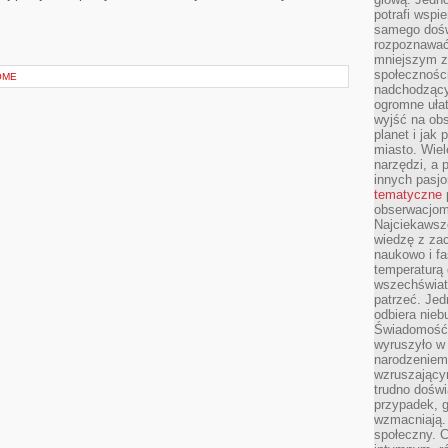
potrafi wspie
samego dośw
rozpoznawać
mniejszym z
społeczności
OME
nadchodzący
ogromne ułat
wyjść na ob
planet i jak
miasto. Wiel
narzędzi, a 
innych pasj
tematyczne
obserwacjom 
Najciekawsze
wiedzę z za
naukowo i fa
temperaturą 
wszechświata
patrzeć. Jed
odbiera nieb
Świadomość,
wyruszyło w
narodzeniem,
wzruszającym
trudno doświ
przypadek, 
wzmacniają.
społeczny. 