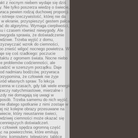
akt z nocnym niebem wydaje się dziś
y. Nie tylko poszerza wiedzę o świecie,
wraca pewien rodzaj duchowej proporcji.
 istnieje rzeczywistość, której nie da
 w ekranie, przyspieszyć gestem palca
ać do algorytmu. Wymaga cierpliwości,
su i czasem również niewygody. Ale
iewygoda sprawia, że doświadczenie
awdziwe. Trzeba wyjść z domu,
rzyzwyczaić wzrok do ciemności,
bo znieść wilgoć nocnego powietrza. W
je się coś rzadkiego: poczucie
ntaktu z ogromem świata. Nocne niebo
je problemów codzienności, ale
sadzić w szerszym porządku. Daje
od nadmiaru bodźców, przywraca
przypomina, że człowiek nie żyje
ród własnych spraw. To lekcja
cenna w czasach, gdy tak wiele energii
rzeczy natychmiastowe, mierzalne i
azdy nie domagają się uwagi w
posób. Trzeba samemu do nich wyjść.
ie dlatego spotkanie z nimi zostaje w
ej niż kolejne obrazy przesuwane na
wiecie, który nieustannie świeci,
awdziwej ciemności może okazać się
jcenniejszych doświadczeń.
 człowiek spędza ogromną część
ąc na powierzchnie, które emitują
fony, komputery, telewizory, tablice