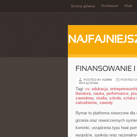
Archiwum
Klub
Strona główna
NAJFAJNIEJS
FINANSOWANIE I
POSTED BY ADMIN
POSTED ON
WYŁĄCZONA
Tagi:
cv
,
edukacja
,
entrepreneursh
literatura
,
nauka
,
performance
,
pis
zawodowy
,
studia
,
szkoła
,
sztuka
zatrudnienie
,
zawody
Rymar to platforma stworzone dla
grzania oraz nowoczesnych system
kominki, urządzenia typu heat pum
wygodzie, spokoju oraz racjonalny