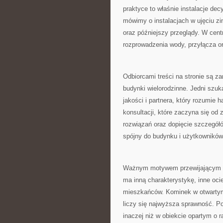
praktyce to właśnie instalacje de
mówimy o instalacjach w ujęciu z
oraz późniejszy przeglądy. W cent
rozprowadzenia wody, przyłącza or
Odbiorcami treści na stronie są za
budynki wielorodzinne. Jedni szuk
jakości i partnera, który rozumie
konsultacji, które zaczyna się od
rozwiązań oraz dopięcie szczegół
spójny do budynku i użytkowników
Ważnym motywem przewijającym si
ma inną charakterystykę, inne ocie
mieszkańców. Kominek w otwartym 
liczy się najwyższa sprawność. 
inaczej niż w obiekcie opartym o ra