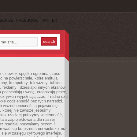
SCRIBE
FACEBOOK
TWITTER
 człowiek spędza ogromną część
ąc na powierzchnie, które emitują
fony, komputery, telewizory, tablice
, reklamy i dziesiątki innych ekranów
 pochłaniają uwagę, organizują pracę,
rozrywki i wypełniają czas. Trudno dziś
bie codzienność bez tych narzędzi,
ch wszechobecnością pojawia się
, której nie zawsze jesteśmy
oraz rzadziej patrzymy w ciemność,
stała zaprojektowana dla naszej
az rzadziej pozwalamy oczom i
ować się ku przestrzeni większej niż
i się w zasięgu cyfrowego interfejsu.