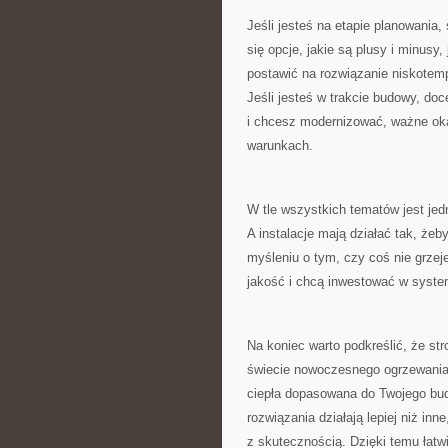
Jeśli jesteś na etapie planowani
się opcje, jakie są plusy i minusy, 
postawić na rozwiązanie niskotemp
Jeśli jesteś w trakcie budowy, do
i chcesz modernizować, ważne oka
warunkach.
W tle wszystkich tematów jest jed
A instalacje mają działać tak, żeb
myśleniu o tym, czy coś nie grzeje
jakość i chcą inwestować w syste
Na koniec warto podkreślić, że str
świecie nowoczesnego ogrzewania i 
ciepła dopasowana do Twojego bud
rozwiązania działają lepiej niż inn
z skutecznością. Dzięki temu łatw