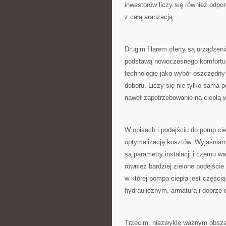
inwestorów liczy się również odpo
z całą aranżacją.
Drugim filarem oferty są urządzeni
podstawą nowoczesnego komfortu 
technologię jako wybór oszczędny
doboru. Liczy się nie tylko sama p
nawet zapotrzebowanie na ciepłą 
W opisach i podejściu do pomp cie
optymalizację kosztów. Wyjaśniam
są parametry instalacji i czemu wa
również bardziej zielone podejści
w której pompa ciepła jest częśc
hydraulicznym, armaturą i dobrze 
Trzecim, niezwykle ważnym obsza