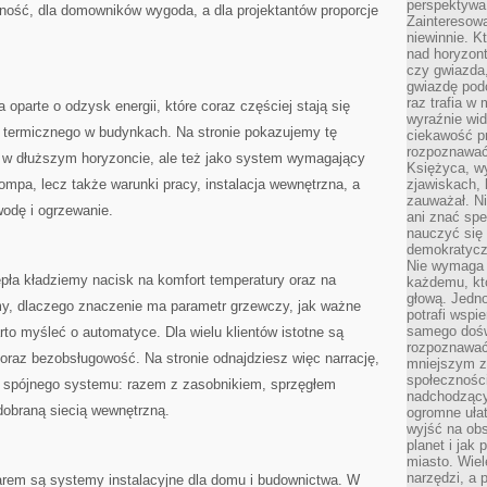
perspektywa 
rność, dla domowników wygoda, a dla projektantów proporcje
Zainteresow
niewinnie. 
nad horyzont
czy gwiazda
gwiazdę podc
raz trafia w
a oparte o odzysk energii, które coraz częściej stają się
wyraźnie wi
termicznego w budynkach. Na stronie pokazujemy tę
ciekawość p
rozpoznawać 
 w dłuższym horyzoncie, ale też jako system wymagający
Księżyca, w
ompa, lecz także warunki pracy, instalacja wewnętrzna, a
zjawiskach, 
zauważał. Ni
wodę i ogrzewanie.
ani znać spe
nauczyć się 
demokratycz
Nie wymaga b
pła kładziemy nacisk na komfort temperatury oraz na
każdemu, kt
głową. Jedn
y, dlaczego znaczenie ma parametr grzewczy, jak ważne
potrafi wspie
samego dośw
rto myśleć o automatyce. Dla wielu klientów istotne są
rozpoznawać
e oraz bezobsługowość. Na stronie odnajdziesz więc narrację,
mniejszym z
społeczności
ią spójnego systemu: razem z zasobnikiem, sprzęgłem
nadchodzący
dobraną siecią wewnętrzną.
ogromne ułat
wyjść na ob
planet i jak
miasto. Wiel
narzędzi, a 
rem są systemy instalacyjne dla domu i budownictwa. W