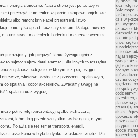
Tymczasem n
aika i energia słoneczna. Nasza strona jest po to, aby w
ludzi rolę ni
Było mapą, 
ie i przełożyć je na realne wsparcie zakupowo-projektowe.
także pocie
dziś większe
biektu albo remont istniejącej przestrzeni, łatwo
jest wyłączn
lacji to nie tylko sprzęt, lecz cały system. Dlatego mówimy
sztuczne, kt
ciemność z 
, o automatyce, o ociepleniu budynku i o estetyce wnętrza.
noc nie jest
unosi się łu
subtelniejsze
milionów lud
h pokazujemy, jak połączyć klimat żywego ognia z
najjaśniejsz
wydaje się 
ek to najmocniejszy detal aranżacji, dla innych to rozsądna
głębsze kons
onie znajdziesz podejście, w którym liczą się osiągi i
nocnym nieb
doświadczeni
ł grzewczy, właściwe przyłącze z przewodem spalinowym,
czymś oczyw
spędzona po
em do spalania i dobór akcesoriów. Zwracamy uwagę na
perspektywę.
stość spalania oraz wygodę.
codziennymi
przestrzeń, 
planów na ju
przestają ist
może pełnić rolę reprezentacyjną albo praktyczną.
skala. Pojawi
upokarza, al
niami, które dają przede wszystkim widok ognia, a tymi,
może dawać 
przypomina 
 domu. Pojawia się też temat transportu energii,
epoce stałeg
izacji urządzenia w bryle budynku i w układzie wnętrz. Dla
koncentracji