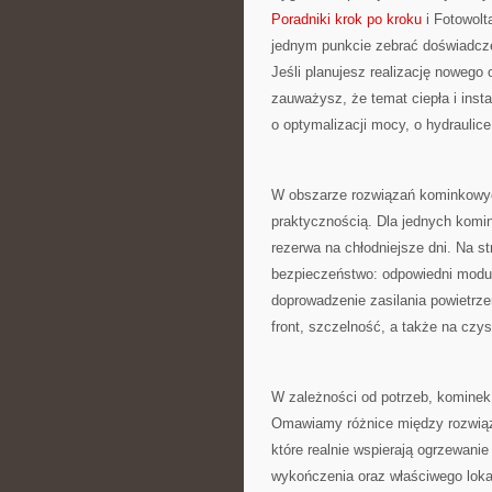
Poradniki krok po kroku
i Fotowolt
jednym punkcie zebrać doświadczen
Jeśli planujesz realizację nowego o
zauważysz, że temat ciepła i insta
o optymalizacji mocy, o hydraulice
W obszarze rozwiązań kominkowyc
praktycznością. Dla jednych komin
rezerwa na chłodniejsze dni. Na str
bezpieczeństwo: odpowiedni modu
doprowadzenie zasilania powietrz
front, szczelność, a także na czy
W zależności od potrzeb, kominek 
Omawiamy różnice między rozwiąza
które realnie wspierają ogrzewanie
wykończenia oraz właściwego lokal