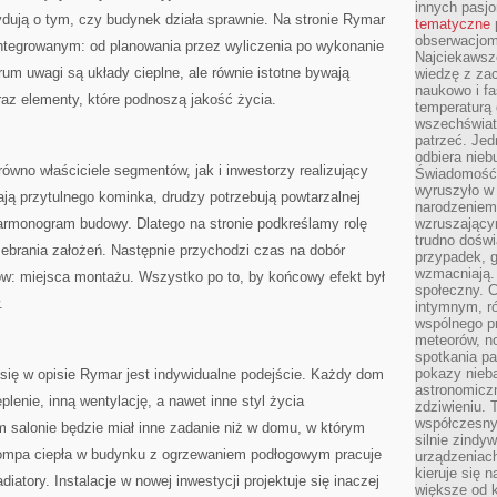
innych pasj
cydują o tym, czy budynek działa sprawnie. Na stronie Rymar
tematyczne
obserwacjom 
integrowanym: od planowania przez wyliczenia po wykonanie
Najciekawsze
rum uwagi są układy cieplne, ale równie istotne bywają
wiedzę z za
naukowo i fa
az elementy, które podnoszą jakość życia.
temperaturą 
wszechświata
patrzeć. Jed
odbiera nieb
równo właściciele segmentów, jak i inwestorzy realizujący
Świadomość,
wyruszyło w
ają przytulnego kominka, drudzy potrzebują powtarzalnej
narodzeniem,
 harmonogram budowy. Dlatego na stronie podkreślamy rolę
wzruszającym
trudno doświ
 zebrania założeń. Następnie przychodzi czas na dobór
przypadek, 
wzmacniają.
ów: miejsca montażu. Wszystko po to, by końcowy efekt był
społeczny. 
.
intymnym, ró
wspólnego p
meteorów, n
spotkania pa
pokazy nieba
ę w opisie Rymar jest indywidualne podejście. Każdy dom
astronomiczn
plenie, inną wentylację, a nawet inne styl życia
zdziwieniu. 
współczesny
salonie będzie miał inne zadanie niż w domu, w którym
silnie zindy
Pompa ciepła w budynku z ogrzewaniem podłogowym pracuje
urządzeniac
kieruje się 
diatory. Instalacje w nowej inwestycji projektuje się inaczej
większe od 