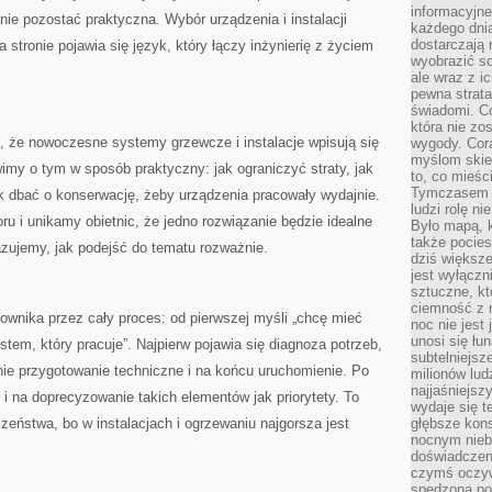
informacyjne
nie pozostać praktyczna. Wybór urządzenia i instalacji
każdego dnia
dostarczają 
 stronie pojawia się język, który łączy inżynierię z życiem
wyobrazić so
ale wraz z i
pewna strata
świadomi. C
która nie zo
o, że nowoczesne systemy grzewcze i instalacje wpisują się
wygody. Cor
myślom skier
imy o tym w sposób praktyczny: jak ograniczyć straty, jak
to, co mieśc
Tymczasem n
 dbać o konserwację, żeby urządzenia pracowały wydajnie.
ludzi rolę ni
u i unikamy obietnic, że jedno rozwiązanie będzie idealne
Było mapą, 
także pocie
azujemy, jak podejść do tematu rozważnie.
dziś większe
jest wyłączn
sztuczne, kt
ciemność z 
ownika przez cały proces: od pierwszej myśli „chcę mieć
noc nie jest
unosi się łu
tem, który pracuje”. Najpierw pojawia się diagnoza potrzeb,
subtelniejsze
nie przygotowanie techniczne i na końcu uruchomienie. Po
milionów lud
najjaśniejsz
 i na doprecyzowanie takich elementów jak priorytety. To
wydaje się 
zeństwa, bo w instalacjach i ogrzewaniu najgorsza jest
głębsze kons
nocnym nieb
doświadczeni
czymś oczyw
spędzona po