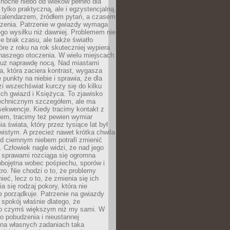
ocne niebo od wieków pełniło dla
e tylko praktyczną, ale i egzystencjalną.
kalendarzem, źródłem pytań, a czasem
szenia. Patrzenie w gwiazdy wymaga
go wysiłku niż dawniej. Problemem nie
ie brak czasu, ale także światło
óre z roku na rok skuteczniej wypiera
naszego otoczenia. W wielu miejscach
 już naprawdę nocą. Nad miastami
na, która zaciera kontrast, wygasza
 punkty na niebie i sprawia, że dla
zi wszechświat kurczy się do kilku
ych gwiazd i Księżyca. To zjawisko
technicznym szczegółem, ale ma
ekwencje. Kiedy tracimy kontakt z
em, tracimy też pewien wymiar
a świata, który przez tysiące lat był
istym. A przecież nawet krótka chwila
d ciemnym niebem potrafi zmienić
 Człowiek nagle widzi, że nad jego
 sprawami rozciąga się ogromna
obojętna wobec pośpiechu, sporów i
tro. Nie chodzi o to, że problemy
nieć, lecz o to, że zmienia się ich
a się rodzaj pokory, która nie
e porządkuje. Patrzenie na gwiazdy
spokój właśnie dlatego, że
o czymś większym niż my sami. W
o pobudzenia i nieustannej
 na własnych zadaniach taka