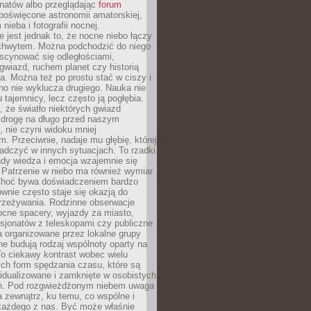
onatów albo przeglądając
forum
poświęcone astronomii amatorskiej,
nieba i fotografii nocnej.
 jest jednak to, że nocne niebo łączy
chwytem. Można podchodzić do niego
scynować się odległościami,
gwiazd, ruchem planet czy historią
. Można też po prostu stać w ciszy i
no nie wyklucza drugiego. Nauka nie
u tajemnicy, lecz często ją pogłębia.
 że światło niektórych gwiazd
 drogę na długo przed naszym
 nie czyni widoku mniej
. Przeciwnie, nadaje mu głębię, której
adczyć w innych sytuacjach. To rzadki
gdy wiedza i emocja wzajemnie się
 Patrzenie w niebo ma również wymiar
Choć bywa doświadczeniem bardzo
wnie często staje się okazją do
rzeżywania. Rodzinne obserwacje
ocne spacery, wyjazdy za miasto,
sjonatów z teleskopami czy publiczne
 organizowane przez lokalne grupy
e budują rodzaj wspólnoty oparty na
To ciekawy kontrast wobec wielu
ch form spędzania czasu, które są
widualizowane i zamknięte w osobistych
h. Pod rozgwieżdżonym niebem uwaga
na zewnątrz, ku temu, co wspólne i
każdego z nas. Być może właśnie