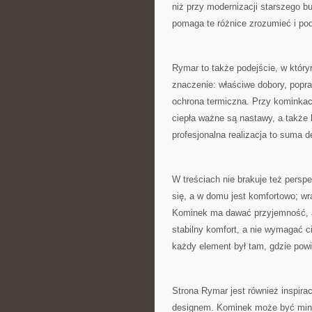
niż przy modernizacji starszego b
pomaga te różnice zrozumieć i p
Rymar to także podejście, w który
znaczenie: właściwe dobory, popr
ochrona termiczna. Przy kominkac
ciepła ważne są nastawy, a także 
profesjonalna realizacja to suma 
W treściach nie brakuje też pers
się, a w domu jest komfortowo; wra
Kominek ma dawać przyjemność, a
stabilny komfort, a nie wymagać ci
każdy element był tam, gdzie powi
Strona Rymar jest również inspirac
designem. Kominek może być minim