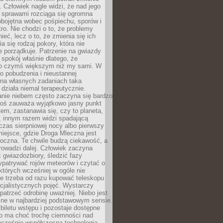
 Człowiek nagle widzi, że nad jego
 sprawami rozciąga się ogromna
obojętna wobec pośpiechu, sporów i
tro. Nie chodzi o to, że problemy
nieć, lecz o to, że zmienia się ich
a się rodzaj pokory, która nie
e porządkuje. Patrzenie na gwiazdy
spokój właśnie dlatego, że
o czymś większym niż my sami. W
o pobudzenia i nieustannej
 na własnych zadaniach taka
działa niemal terapeutycznie.
anie niebem często zaczyna się bardzo
Ktoś zauważa wyjątkowo jasny punkt
em, zastanawia się, czy to planeta,
, innym razem widzi spadającą
zas sierpniowej nocy albo pierwszy
 miejsce, gdzie Droga Mleczna jest
doczna. Te chwile budzą ciekawość, a
rowadzi dalej. Człowiek zaczyna
gwiazdozbiory, śledzić fazy
ypatrywać rojów meteorów i czytać o
których wcześniej w ogóle nie
e trzeba od razu kupować teleskopu
cjalistycznych pojęć. Wystarczy
patrzeć odrobinę uważniej. Niebo jest
ne w najbardziej podstawowym sensie.
iletu wstępu i pozostaje dostępne
o ma choć trochę ciemności nad
ocześnie współczesna technologia