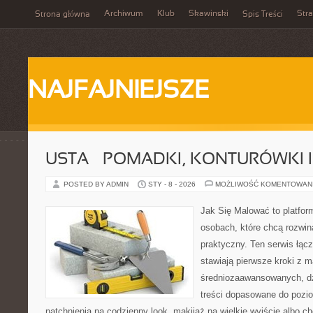
Archiwum
Klub
Skawinski
Str
Strona główna
Spis Treści
NAJFAJNIEJSZE
USTA – POMADKI, KONTURÓWKI I
POSTED BY ADMIN
STY - 8 - 2026
MOŻLIWOŚĆ KOMENTOWAN
Jak Się Malować to platfor
osobach, które chcą rozwi
praktyczny. Ten serwis łącz
stawiają pierwsze kroki z m
średniozaawansowanych, dz
treści dopasowane do pozi
natchnienia na codzienny look, makijaż na wielkie wyjście albo ch