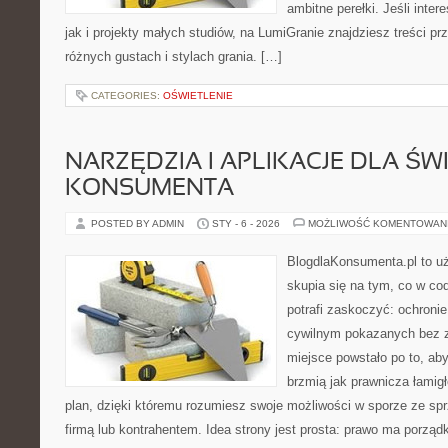
ambitne perełki. Jeśli inte
jak i projekty małych studiów, na LumiGranie znajdziesz treści p
różnych gustach i stylach grania. […]
CATEGORIES:
OŚWIETLENIE
NARZĘDZIA I APLIKACJE DLA Ś
KONSUMENTA
POSTED BY ADMIN
STY - 6 - 2026
MOŻLIWOŚĆ KOMENTOWAN
BlogdlaKonsumenta.pl to uż
skupia się na tym, co w co
potrafi zaskoczyć: ochroni
cywilnym pokazanych bez z
miejsce powstało po to, aby
brzmią jak prawnicza łamig
plan, dzięki któremu rozumiesz swoje możliwości w sporze ze s
firmą lub kontrahentem. Idea strony jest prosta: prawo ma porząd