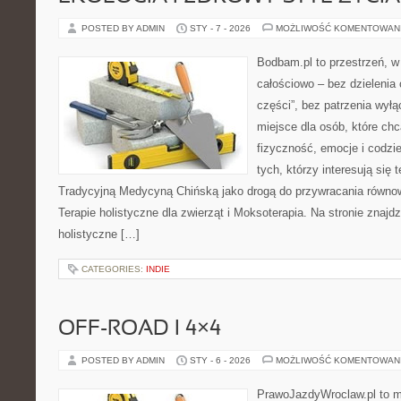
POSTED BY ADMIN
STY - 7 - 2026
MOŻLIWOŚĆ KOMENTOWAN
Bodbam.pl to przestrzeń, w k
całościowo – bez dzielenia 
części”, bez patrzenia wyłą
miejsce dla osób, które chc
fizyczność, emocje i codzi
tych, którzy interesują się 
Tradycyjną Medycyną Chińską jako drogą do przywracania równowa
Terapie holistyczne dla zwierząt i Moksoterapia. Na stronie znajdz
holistyczne […]
CATEGORIES:
INDIE
OFF-ROAD I 4×4
POSTED BY ADMIN
STY - 6 - 2026
MOŻLIWOŚĆ KOMENTOWAN
PrawoJazdyWroclaw.pl to m