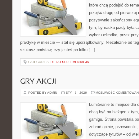
które chcą podejść do tema
przejść drogę od pierwszej 
pozytywnie zakończony egz
tym, by nauka jazdy była c
wyboru ośrodka, przez przyg
praktykę w mieście — stał się uporządkowany. Niezależnie od teg
szukasz podstaw, czy jesteś po kilku […]
CATEGORIES:
DIETA I SUPLEMENTACJA
GRY AKCJI
POSTED BY ADMIN
STY - 6 - 2026
MOŻLIWOŚĆ KOMENTOWAN
LumiGranie to miejsce dla o
chcą być na bieżąco z tym, 
gamigu. Strona powstała po
zebrać opinie, przewodniki,
dotyczące tytułów – od wiel