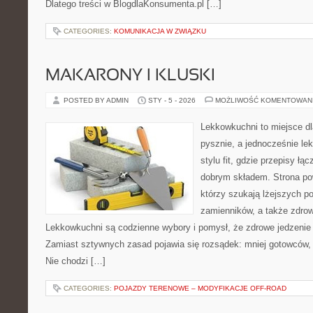
Dlatego treści w BlogdlaKonsumenta.pl […]
CATEGORIES:
KOMUNIKACJA W ZWIĄZKU
MAKARONY I KLUSKI
POSTED BY ADMIN
STY - 5 - 2026
MOŻLIWOŚĆ KOMENTOWAN
Lekkowkuchni to miejsce dl
pysznie, a jednocześnie lek
stylu fit, gdzie przepisy ł
dobrym składem. Strona pow
którzy szukają lżejszych po
zamienników, a także zdro
Lekkowkuchni są codzienne wybory i pomysł, że zdrowe jedzenie
Zamiast sztywnych zasad pojawia się rozsądek: mniej gotowców, w
Nie chodzi […]
CATEGORIES:
POJAZDY TERENOWE – MODYFIKACJE OFF-ROAD