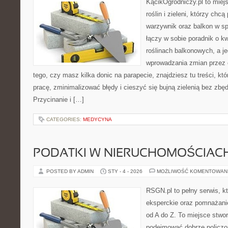
KącikOgrodniczy.pl to miej
roślin i zieleni, którzy chc
warzywnik oraz balkon w sp
łączy w sobie poradnik o k
roślinach balkonowych, a je
wprowadzania zmian przez c
tego, czy masz kilka donic na parapecie, znajdziesz tu treści, k
pracę, zminimalizować błędy i cieszyć się bujną zielenią bez zb
Przycinanie i […]
CATEGORIES:
MEDYCYNA
PODATKI W NIERUCHOMOŚCIAC
POSTED BY ADMIN
STY - 4 - 2026
MOŻLIWOŚĆ KOMENTOWAN
RSGN.pl to pełny serwis, k
eksperckie oraz pomnażani
od A do Z. To miejsce stwo
podejmować dobrze policzon