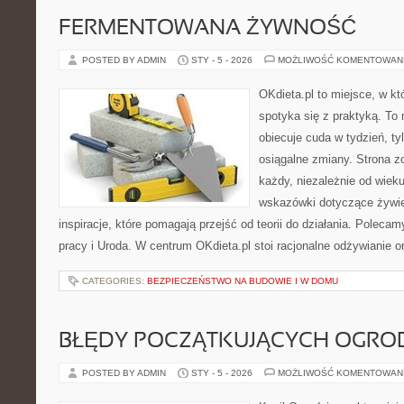
FERMENTOWANA ŻYWNOŚĆ
POSTED BY ADMIN
STY - 5 - 2026
MOŻLIWOŚĆ KOMENTOWAN
OKdieta.pl to miejsce, w 
spotyka się z praktyką. To n
obiecuje cuda w tydzień, ty
osiągalne zmiany. Strona z
każdy, niezależnie od wiek
wskazówki dotyczące żywien
inspiracje, które pomagają przejść od teorii do działania. Polecam
pracy i Uroda. W centrum OKdieta.pl stoi racjonalne odżywianie o
CATEGORIES:
BEZPIECZEŃSTWO NA BUDOWIE I W DOMU
BŁĘDY POCZĄTKUJĄCYCH OGR
POSTED BY ADMIN
STY - 5 - 2026
MOŻLIWOŚĆ KOMENTOWAN