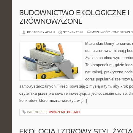
BUDOWNICTWO EKOLOGICZNE I
ZRÓWNOWAŻONE
POSTED BY ADMIN
STY - 7 - 2026
MOŻLIWOŚĆ KOMENTOWAN
Mazurskie Domy to serwis d
domu z drewna, planują bu
życia albo chcą wyremontow
To kompendium, gdzie łączą
naturalnej, praktyczne pod
coraz popularniejsze rozwi
samowystarczalnych. Treści powstają z myślą o tym, aby krok p
czytelnika przez planowanie inwestycji, a jednocześnie dać solidn
konkretów, które można wdrożyć w […]
CATEGORIES:
TWORZENIE POSTACI
EKOLOGIA I ZDROWY STYL ŻYCIA