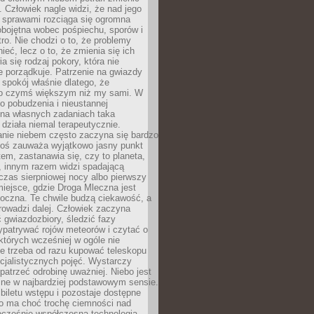
 Człowiek nagle widzi, że nad jego
 sprawami rozciąga się ogromna
obojętna wobec pośpiechu, sporów i
tro. Nie chodzi o to, że problemy
nieć, lecz o to, że zmienia się ich
a się rodzaj pokory, która nie
e porządkuje. Patrzenie na gwiazdy
spokój właśnie dlatego, że
o czymś większym niż my sami. W
o pobudzenia i nieustannej
 na własnych zadaniach taka
działa niemal terapeutycznie.
anie niebem często zaczyna się bardzo
Ktoś zauważa wyjątkowo jasny punkt
em, zastanawia się, czy to planeta,
, innym razem widzi spadającą
zas sierpniowej nocy albo pierwszy
 miejsce, gdzie Droga Mleczna jest
doczna. Te chwile budzą ciekawość, a
rowadzi dalej. Człowiek zaczyna
gwiazdozbiory, śledzić fazy
ypatrywać rojów meteorów i czytać o
których wcześniej w ogóle nie
e trzeba od razu kupować teleskopu
cjalistycznych pojęć. Wystarczy
patrzeć odrobinę uważniej. Niebo jest
ne w najbardziej podstawowym sensie.
iletu wstępu i pozostaje dostępne
o ma choć trochę ciemności nad
ocześnie współczesna technologia