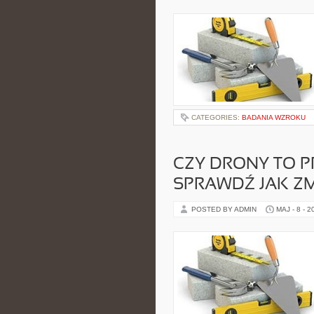
CATEGORIES:
BADANIA WZROKU
CZY DRONY TO 
SPRAWDŹ JAK ZM
POSTED BY ADMIN
MAJ - 8 - 2