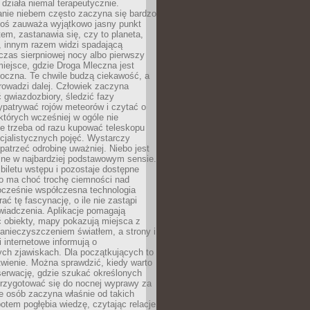
działa niemal terapeutycznie.
anie niebem często zaczyna się bardzo
Ktoś zauważa wyjątkowo jasny punkt
em, zastanawia się, czy to planeta,
, innym razem widzi spadającą
zas sierpniowej nocy albo pierwszy
 miejsce, gdzie Droga Mleczna jest
doczna. Te chwile budzą ciekawość, a
rowadzi dalej. Człowiek zaczyna
gwiazdozbiory, śledzić fazy
ypatrywać rojów meteorów i czytać o
których wcześniej w ogóle nie
e trzeba od razu kupować teleskopu
cjalistycznych pojęć. Wystarczy
patrzeć odrobinę uważniej. Niebo jest
ne w najbardziej podstawowym sensie.
iletu wstępu i pozostaje dostępne
o ma choć trochę ciemności nad
ocześnie współczesna technologia
rać tę fascynację, o ile nie zastąpi
iadczenia. Aplikacje pomagają
 obiekty, mapy pokazują miejsca z
anieczyszczeniem światłem, a strony i
 internetowe informują o
ch zjawiskach. Dla początkujących to
wienie. Można sprawdzić, kiedy warto
serwację, gdzie szukać określonych
 przygotować się do nocnej wyprawy za
e osób zaczyna właśnie od takich
potem pogłębia wiedzę, czytając relacje