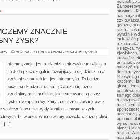
perspektywa 
Zainteresow
niewinnie. 
KI
nad horyzont
czy gwiazda
gwiazdę podc
raz trafia w
MOŻEMY ZNACZNIE
wyraźnie wi
ciekawość p
SNY ZYSK?
rozpoznawać 
Księżyca, w
W
 2025
MOŻLIWOŚĆ KOMENTOWANIA
ZOSTAŁA WYŁĄCZONA
zjawiskach, 
JAKI
zauważał. Ni
SPOSÓB
ani znać spe
MOŻEMY
Informatyzacja, jest to dziedzina niezwykle rozwijająca
ZNACZNIE
nauczyć się 
ZWIĘKSZYĆ
się Jedną z szczególnie rozwijających się dziedzin na
demokratycz
WŁASNY
ZYSK?
Nie wymaga b
przełomie ostatnich lat, jest informatyka. To bardzo
każdemu, kt
głową. Jedn
obszerna dziedzina, do której zalicza się różne
potrafi wspie
przedmioty multimedialne, jakie sterowane są przez
samego dośw
rozpoznawać
system komputerowy, który został zrealizowany przez
mniejszym z
uje społeczeństwu niezwykły komfort zarówno w życiu
społeczności
nadchodzący
odowych, bo w przez własne walory pozwala w każdej chwili
ogromne ułat
wyjść na ob
i, […]
planet i jak
miasto. Wiel
narzędzi, a 