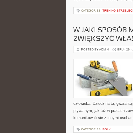
CATEGORIES:
TRENING STRZELEC
W JAKI SPOSÓB 
ZWIĘKSZYĆ WŁA
POSTED BY ADMIN
GRU - 29 -
człowieka. Dziedzina ta, gwarant
prywatnym, jak też w pracach zaw
komunikować się z innymi osobam
CATEGORIES:
ROLKI