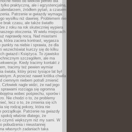
ocne niebo od wieków pełniło dla
e tylko praktyczną, ale i egzystencjalną.
kalendarzem, źródłem pytań, a czasem
szenia. Patrzenie w gwiazdy wymaga
go wysiłku niż dawniej. Problemem nie
ie brak czasu, ale także światło
óre z roku na rok skuteczniej wypiera
naszego otoczenia. W wielu miejscach
 już naprawdę nocą. Nad miastami
na, która zaciera kontrast, wygasza
 punkty na niebie i sprawia, że dla
zi wszechświat kurczy się do kilku
ych gwiazd i Księżyca. To zjawisko
technicznym szczegółem, ale ma
ekwencje. Kiedy tracimy kontakt z
em, tracimy też pewien wymiar
a świata, który przez tysiące lat był
istym. A przecież nawet krótka chwila
d ciemnym niebem potrafi zmienić
 Człowiek nagle widzi, że nad jego
 sprawami rozciąga się ogromna
obojętna wobec pośpiechu, sporów i
tro. Nie chodzi o to, że problemy
nieć, lecz o to, że zmienia się ich
a się rodzaj pokory, która nie
e porządkuje. Patrzenie na gwiazdy
spokój właśnie dlatego, że
o czymś większym niż my sami. W
o pobudzenia i nieustannej
 na własnych zadaniach taka