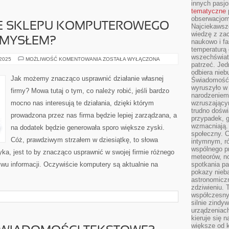
innych pasj
tematyczne
obserwacjom 
E SKLEPU KOMPUTEROWEGO
Najciekawsze
wiedzę z za
OMYSŁEM?
naukowo i fa
temperaturą 
wszechświata
CZY
 2025
MOŻLIWOŚĆ KOMENTOWANIA
ZOSTAŁA WYŁĄCZONA
patrzeć. Jed
OTWORZENIE
SKLEPU
odbiera nieb
KOMPUTEROWEGO
Jak możemy znacząco usprawnić działanie własnej
Świadomość,
JEST
DOBRYM
wyruszyło w
firmy? Mowa tutaj o tym, co należy robić, jeśli bardzo
POMYSŁEM?
narodzeniem,
mocno nas interesują te działania, dzięki którym
wzruszającym
trudno doświ
prowadzona przez nas firma będzie lepiej zarządzana, a
przypadek, 
wzmacniają.
na dodatek będzie generowała sporo większe zyski.
społeczny. 
Cóż, prawdziwym strzałem w dziesiątkę, to słowa
intymnym, ró
wspólnego p
ka, jest to by znacząco usprawnić w swojej firmie różnego
meteorów, n
wu informacji. Oczywiście komputery są aktualnie na
spotkania pa
pokazy nieba
astronomiczn
zdziwieniu. 
współczesny
silnie zindy
urządzeniac
kieruje się 
większe od 