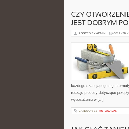
CZY OTWORZENI
JEST DOBRYM P
POSTED BY ADMIN
GRU - 29 -
każdego szanującego się informaty
rodzaju procesy dotyczące przepły
wyposażeniu w […]
CATEGORIES:
AUTOGALANT