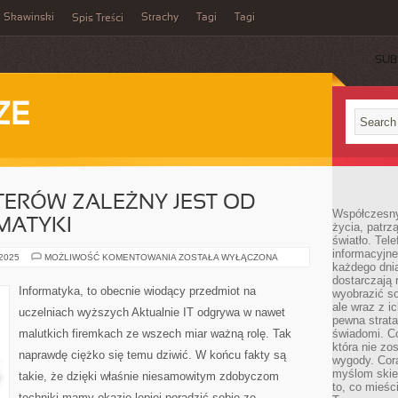
Skawinski
Strachy
Tagi
Tagi
Spis Treści
SUB
ZE
ERÓW ZALEŻNY JEST OD
Współczesny
MATYKI
życia, patrz
światło. Tele
informacyjne
ROZWÓJ
 2025
MOŻLIWOŚĆ KOMENTOWANIA
ZOSTAŁA WYŁĄCZONA
każdego dnia
KOMPUTERÓW
ZALEŻNY
dostarczają 
JEST
Informatyka, to obecnie wiodący przedmiot na
wyobrazić so
OD
ROZWOJU
ale wraz z i
uczelniach wyższych Aktualnie IT odgrywa w nawet
INFORMATYKI
pewna strata
malutkich firemkach ze wszech miar ważną rolę. Tak
świadomi. C
która nie zo
naprawdę ciężko się temu dziwić. W końcu fakty są
wygody. Cor
myślom skier
takie, że dzięki właśnie niesamowitym zdobyczom
to, co mieśc
techniki mamy okazję lepiej poradzić sobie ze