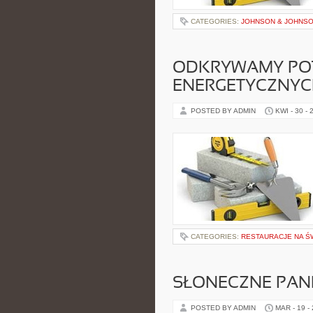
CATEGORIES:
JOHNSON & JOHNSO
ODKRYWAMY POT
ENERGETYCZNYC
POSTED BY ADMIN
KWI - 30 - 
CATEGORIES:
RESTAURACJE NA Ś
SŁONECZNE PANE
POSTED BY ADMIN
MAR - 19 -