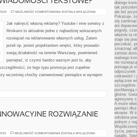
J WIADOMOŚCI TEKSTOWE?
dlatego kont
tak potrzebn
ale też przy
JAK
 2025
MOŻLIWOŚĆ KOMENTOWANIA
ZOSTAŁA WYŁĄCZONA
SŁAĆ
Pokazuje, że
TANIEJ
się zamknąć
WIADOMOŚCI
Jak nakręcić własną reklamę? Youtube i inne serwisy z
TEKSTOWE?
ani dopasow
pogody, cza
filmikami to aktualnie jedne z najbardziej wskazanych
właśnie ta n
rozwiązań na reklamowanie własnych usług. Zatem
staje się pr
poczekać, p
jeżeli np. jesteś projektantem wnętrz, który prowadzi
zmarznąć al
swoją działalność na terenie Warszawy, powinieneś
zamian dosta
realnego ko
pamiętać, iż czymś bardzo ważnym jest to, aby
nie rozwiązu
pomaga je o
szczególności, że tego typu promocja jest zupełnie
odpoczynek 
eży wcześniej choćby zainwestować pieniądze w wynajem
ciekawość i 
wyłącznie wś
szczególnie 
pochłaniają 
głośne. Gwi
agresywny s
A może właśn
pamięci dłuż
ekranie. W ś
INNOWACYJNE ROZWIĄZANIE
odrobina pr
jednym z na
Współczesny
życia, patrz
POMPY
 2025
MOŻLIWOŚĆ KOMENTOWANIA
ZOSTAŁA WYŁĄCZONA
światło. Tele
CIEPŁA: