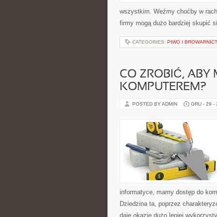
wszystkim. Weźmy choćby w rachub
firmy mogą dużo bardziej skupić s
CATEGORIES:
PIWO I BROWARNIC
CO ZROBIĆ, ABY
KOMPUTEREM?
POSTED BY ADMIN
GRU - 29 -
informatyce, mamy dostęp do kompu
Dziedzina ta, poprzez charaktery
daje okazję dużo lepiej wykorzyst