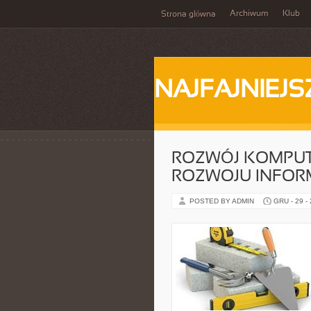
Archiwum
Klub
Strona główna
NAJFAJNIEJS
ROZWÓJ KOMPUT
ROZWOJU INFOR
POSTED BY ADMIN
GRU - 29 -