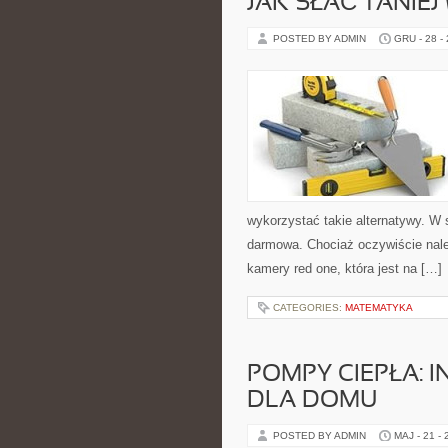
JAK SŁAĆ TANIE
POSTED BY ADMIN
GRU - 28 -
wykorzystać takie alternatywy. W 
darmowa. Chociaż oczywiście nal
kamery red one, która jest na […]
CATEGORIES:
MATEMATYKA
POMPY CIEPŁA: 
DLA DOMU
POSTED BY ADMIN
MAJ - 21 -