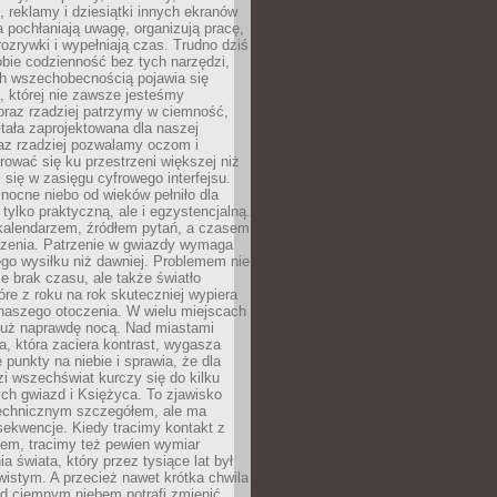
, reklamy i dziesiątki innych ekranów
 pochłaniają uwagę, organizują pracę,
rozrywki i wypełniają czas. Trudno dziś
bie codzienność bez tych narzędzi,
ch wszechobecnością pojawia się
, której nie zawsze jesteśmy
oraz rzadziej patrzymy w ciemność,
stała zaprojektowana dla naszej
az rzadziej pozwalamy oczom i
ować się ku przestrzeni większej niż
i się w zasięgu cyfrowego interfejsu.
ocne niebo od wieków pełniło dla
e tylko praktyczną, ale i egzystencjalną.
kalendarzem, źródłem pytań, a czasem
szenia. Patrzenie w gwiazdy wymaga
go wysiłku niż dawniej. Problemem nie
ie brak czasu, ale także światło
óre z roku na rok skuteczniej wypiera
naszego otoczenia. W wielu miejscach
 już naprawdę nocą. Nad miastami
na, która zaciera kontrast, wygasza
 punkty na niebie i sprawia, że dla
zi wszechświat kurczy się do kilku
ych gwiazd i Księżyca. To zjawisko
technicznym szczegółem, ale ma
ekwencje. Kiedy tracimy kontakt z
em, tracimy też pewien wymiar
a świata, który przez tysiące lat był
istym. A przecież nawet krótka chwila
d ciemnym niebem potrafi zmienić