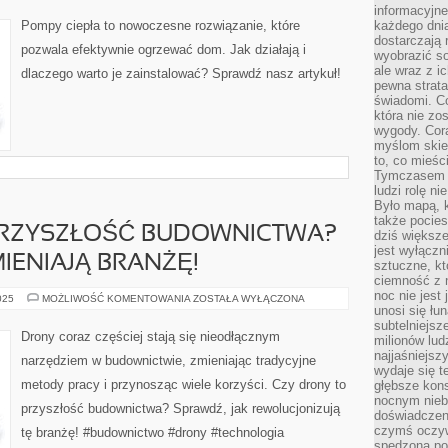
INNOWACYJNE
informacyjne
ROZWIĄZANIE
Pompy ciepła to nowoczesne rozwiązanie, które
każdego dnia
DLA
dostarczają 
DOMU
pozwala efektywnie ogrzewać dom. Jak działają i
wyobrazić so
ale wraz z i
dlaczego warto je zainstalować? Sprawdź nasz artykuł!
pewna strata
świadomi. C
która nie zo
wygody. Cor
myślom skier
to, co mieśc
Tymczasem n
ludzi rolę ni
Było mapą, 
także pocie
PRZYSZŁOŚĆ BUDOWNICTWA?
dziś większe
jest wyłączn
IENIAJĄ BRANŻĘ!
sztuczne, kt
ciemność z 
noc nie jest
CZY
025
MOŻLIWOŚĆ KOMENTOWANIA
ZOSTAŁA WYŁĄCZONA
DRONY
unosi się łu
TO
subtelniejsze
PRZYSZŁOŚĆ
Drony coraz częściej stają się nieodłącznym
milionów lud
BUDOWNICTWA?
SPRAWDŹ
najjaśniejsz
narzędziem w budownictwie, zmieniając tradycyjne
JAK
wydaje się 
ZMIENIAJĄ
metody pracy i przynosząc wiele korzyści. Czy drony to
głębsze kons
BRANŻĘ!
nocnym nieb
przyszłość budownictwa? Sprawdź, jak rewolucjonizują
doświadczeni
czymś oczyw
tę branżę! #budownictwo #drony #technologia
spędzona po