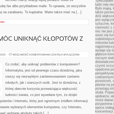
Tymczasem n
ludzi rolę ni
ę fax albo przykładowo maile. To sprawia, że wszystkie
Było mapą, 
ię na zarabianiu. To kapitalne. Warto także mieć na […]
także pocie
dziś większe
jest wyłączn
TWO
sztuczne, kt
ciemność z 
noc nie jest
unosi się łu
 MÓC UNIKNĄĆ KŁOPOTÓW Z
subtelniejsze
milionów lud
najjaśniejsz
wydaje się 
głębsze kons
CO
 2025
MOŻLIWOŚĆ KOMENTOWANIA
ZOSTAŁA WYŁĄCZONA
ZROBIĆ,
nocnym nieb
ABY
doświadczeni
MÓC
Co zrobić, aby uniknąć problemów z komputerem?
czymś oczyw
UNIKNĄĆ
KŁOPOTÓW
spędzona po
Informatyka, jest od pewnego czasu dziedziną, jaka
Z
perspektywę.
KOMPUTEREM?
cieszy się niezwykłym zainteresowaniem zarówno
codziennymi
przestrzeń, 
młodych, jak i starszych osób. Jest to dziedzina, z
planów na ju
przestają ist
której obecnie korzysta przeważająca większość
skala. Pojawi
ludności świata, co jest wywołane tym, że dzięki
upokarza, al
może dawać 
terów i Internetu, który jest ogromnym źródłem informacji.
przypomina 
zowanie wybranych elementów komputera, czy Internetu,
epoce stałeg
koncentracji
ywać wybrane atrybuty takich […]