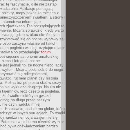
rać tę fascynację, o ile nie zastąpi
iadczenia. Aplikacje pomagają
 obiekty, mapy pokazują miejsca z
anieczyszczeniem światłem, a strony i
 internetowe informują o
ch zjawiskach. Dla początkujących to
wienie. Można sprawdzić, kiedy warto
serwację, gdzie szukać określonych
 przygotować się do nocnej wyprawy za
e osób zaczyna właśnie od takich
potem pogłębia wiedzę, czytając relacje
onatów albo przeglądając
forum
poświęcone astronomii amatorskiej,
nieba i fotografii nocnej.
 jest jednak to, że nocne niebo łączy
chwytem. Można podchodzić do niego
scynować się odległościami,
gwiazd, ruchem planet czy historią
. Można też po prostu stać w ciszy i
no nie wyklucza drugiego. Nauka nie
u tajemnicy, lecz często ją pogłębia.
 że światło niektórych gwiazd
 drogę na długo przed naszym
 nie czyni widoku mniej
. Przeciwnie, nadaje mu głębię, której
adczyć w innych sytuacjach. To rzadki
gdy wiedza i emocja wzajemnie się
 Patrzenie w niebo ma również wymiar
Choć bywa doświadczeniem bardzo