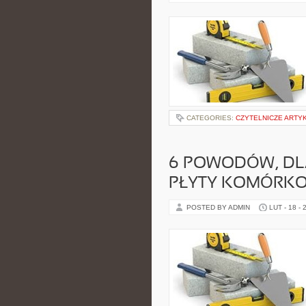
CATEGORIES:
CZYTELNICZE ARTY
6 POWODÓW, DL
PŁYTY KOMÓRK
POSTED BY ADMIN
LUT - 18 - 