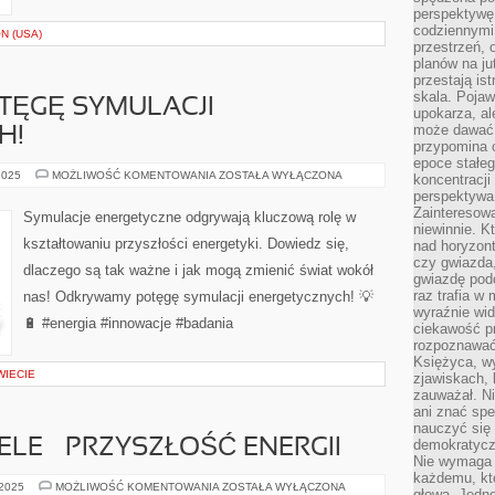
perspektywę.
codziennymi
N (USA)
przestrzeń, 
planów na ju
przestają ist
skala. Pojawi
ĘGĘ SYMULACJI
upokarza, al
może dawać 
H!
przypomina 
epoce stałeg
ODKRYWAMY
2025
MOŻLIWOŚĆ KOMENTOWANIA
ZOSTAŁA WYŁĄCZONA
koncentracji
POTĘGĘ
perspektywa 
SYMULACJI
ENERGETYCZNYCH!
Zainteresow
Symulacje energetyczne odgrywają kluczową rolę w
niewinnie. 
kształtowaniu przyszłości energetyki. Dowiedz się,
nad horyzont
czy gwiazda
dlaczego są tak ważne i jak mogą zmienić świat wokół
gwiazdę podc
raz trafia w
nas! Odkrywamy potęgę symulacji energetycznych! 💡
wyraźnie wi
🔋 #energia #innowacje #badania
ciekawość p
rozpoznawać 
Księżyca, w
WIECIE
zjawiskach, 
zauważał. Ni
ani znać spe
nauczyć się 
LE – PRZYSZŁOŚĆ ENERGII
demokratycz
Nie wymaga b
każdemu, kt
SŁONECZNE
 2025
MOŻLIWOŚĆ KOMENTOWANIA
ZOSTAŁA WYŁĄCZONA
głową. Jedn