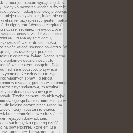
akt z nocnym niebem wydaje się dziś
y. Nie tylko poszerza wiedzę o świecie,
wraca pewien rodzaj duchowej proporcji.
 istnieje rzeczywistość, której nie da
 w ekranie, przyspieszyć gestem palca
ać do algorytmu. Wymaga cierpliwości,
su i czasem również niewygody. Ale
iewygoda sprawia, że doświadczenie
awdziwe. Trzeba wyjść z domu,
rzyzwyczaić wzrok do ciemności,
bo znieść wilgoć nocnego powietrza. W
je się coś rzadkiego: poczucie
ntaktu z ogromem świata. Nocne niebo
je problemów codzienności, ale
sadzić w szerszym porządku. Daje
od nadmiaru bodźców, przywraca
przypomina, że człowiek nie żyje
ród własnych spraw. To lekcja
cenna w czasach, gdy tak wiele energii
rzeczy natychmiastowe, mierzalne i
azdy nie domagają się uwagi w
posób. Trzeba samemu do nich wyjść.
ie dlatego spotkanie z nimi zostaje w
ej niż kolejne obrazy przesuwane na
wiecie, który nieustannie świeci,
awdziwej ciemności może okazać się
jcenniejszych doświadczeń.
 człowiek spędza ogromną część
ąc na powierzchnie, które emitują
fony, komputery, telewizory, tablice