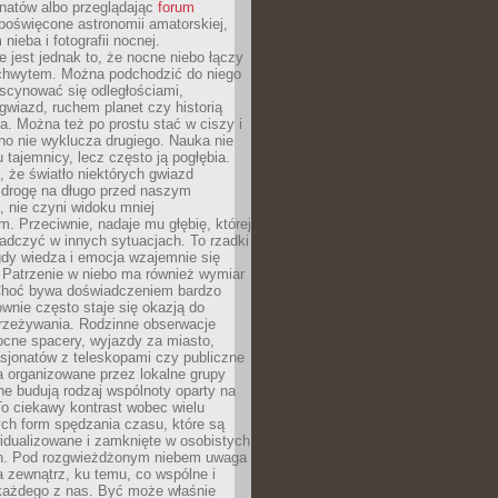
onatów albo przeglądając
forum
poświęcone astronomii amatorskiej,
nieba i fotografii nocnej.
 jest jednak to, że nocne niebo łączy
chwytem. Można podchodzić do niego
scynować się odległościami,
gwiazd, ruchem planet czy historią
. Można też po prostu stać w ciszy i
no nie wyklucza drugiego. Nauka nie
u tajemnicy, lecz często ją pogłębia.
 że światło niektórych gwiazd
 drogę na długo przed naszym
 nie czyni widoku mniej
. Przeciwnie, nadaje mu głębię, której
adczyć w innych sytuacjach. To rzadki
gdy wiedza i emocja wzajemnie się
 Patrzenie w niebo ma również wymiar
Choć bywa doświadczeniem bardzo
wnie często staje się okazją do
rzeżywania. Rodzinne obserwacje
ocne spacery, wyjazdy za miasto,
sjonatów z teleskopami czy publiczne
 organizowane przez lokalne grupy
e budują rodzaj wspólnoty oparty na
To ciekawy kontrast wobec wielu
ch form spędzania czasu, które są
widualizowane i zamknięte w osobistych
h. Pod rozgwieżdżonym niebem uwaga
na zewnątrz, ku temu, co wspólne i
każdego z nas. Być może właśnie