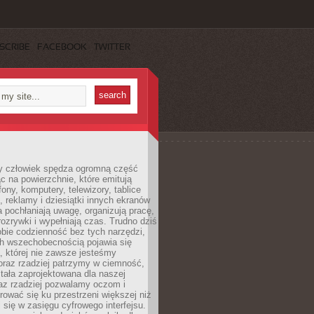
SCRIBE
FACEBOOK
TWITTER
 człowiek spędza ogromną część
ąc na powierzchnie, które emitują
fony, komputery, telewizory, tablice
, reklamy i dziesiątki innych ekranów
 pochłaniają uwagę, organizują pracę,
rozrywki i wypełniają czas. Trudno dziś
bie codzienność bez tych narzędzi,
ch wszechobecnością pojawia się
, której nie zawsze jesteśmy
oraz rzadziej patrzymy w ciemność,
stała zaprojektowana dla naszej
az rzadziej pozwalamy oczom i
ować się ku przestrzeni większej niż
i się w zasięgu cyfrowego interfejsu.