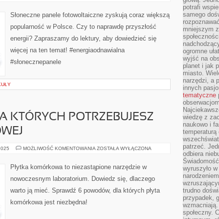
PANELE
potrafi wspie
–
PRZYSZŁOŚĆ
samego dośw
Słoneczne panele fotowoltaiczne zyskują coraz większą
ENERGII
rozpoznawać
popularność w Polsce. Czy to naprawdę przyszłość
mniejszym z
społeczności
energii? Zapraszamy do lektury, aby dowiedzieć się
nadchodzący
więcej na ten temat! #energiaodnawialna
ogromne ułat
wyjść na ob
#słonecznepanele
planet i jak
miasto. Wiel
narzędzi, a 
KUŁY
innych pasj
tematyczne
obserwacjom 
Najciekawsze
A KTÓRYCH POTRZEBUJESZ
wiedzę z za
naukowo i fa
OWEJ
temperaturą 
wszechświata
patrzeć. Jed
6
2025
MOŻLIWOŚĆ KOMENTOWANIA
ZOSTAŁA WYŁĄCZONA
odbiera nieb
POWODÓW,
DLA
Świadomość,
KTÓRYCH
Płytka komórkowa to niezastąpione narzędzie w
wyruszyło w
POTRZEBUJESZ
PŁYTY
narodzeniem,
nowoczesnym laboratorium. Dowiedz się, dlaczego
KOMÓRKOWEJ
wzruszającym
warto ją mieć. Sprawdź 6 powodów, dla których płyta
trudno doświ
przypadek, 
komórkowa jest niezbędna!
wzmacniają.
społeczny. 