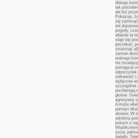
dlatego kont
tak potrzebn
ale też przy
Pokazuje, że
się zamknąć
ani dopasow
pogody, cza
właśnie ta n
staje się pr
poczekać, p
zmarznąć al
zamian dosta
realnego ko
nie rozwiązu
pomaga je o
odpoczynek 
ciekawość i 
wyłącznie wś
szczególnie 
pochłaniają 
głośne. Gwi
agresywny s
A może właśn
pamięci dłuż
ekranie. W ś
odrobina pr
jednym z na
Współczesny
życia, patrz
światło. Tele