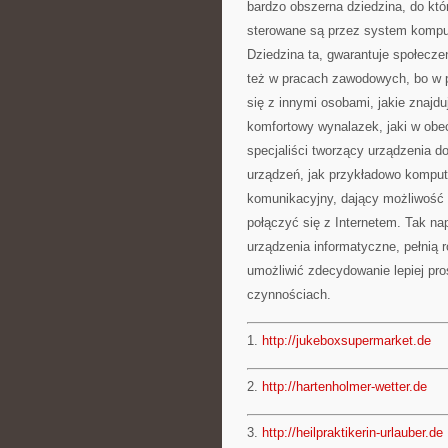
bardzo obszerna dziedzina, do któr
sterowane są przez system komput
Dziedzina ta, gwarantuje społecz
też w pracach zawodowych, bo w p
się z innymi osobami, jakie znajdu
komfortowy wynalazek, jaki w obe
specjaliści tworzący urządzenia d
urządzeń, jak przykładowo komput
komunikacyjny, dający możliwość w
połączyć się z Internetem. Tak na
urządzenia informatyczne, pełnią 
umożliwić zdecydowanie lepiej p
czynnościach.
1.
http://jukeboxsupermarket.de
2.
http://hartenholmer-wetter.de
3.
http://heilpraktikerin-urlauber.de