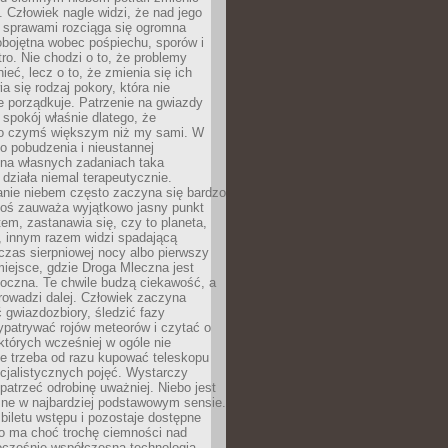
 Człowiek nagle widzi, że nad jego
 sprawami rozciąga się ogromna
obojętna wobec pośpiechu, sporów i
tro. Nie chodzi o to, że problemy
nieć, lecz o to, że zmienia się ich
a się rodzaj pokory, która nie
e porządkuje. Patrzenie na gwiazdy
spokój właśnie dlatego, że
o czymś większym niż my sami. W
o pobudzenia i nieustannej
 na własnych zadaniach taka
działa niemal terapeutycznie.
anie niebem często zaczyna się bardzo
Ktoś zauważa wyjątkowo jasny punkt
em, zastanawia się, czy to planeta,
, innym razem widzi spadającą
zas sierpniowej nocy albo pierwszy
 miejsce, gdzie Droga Mleczna jest
doczna. Te chwile budzą ciekawość, a
rowadzi dalej. Człowiek zaczyna
gwiazdozbiory, śledzić fazy
ypatrywać rojów meteorów i czytać o
których wcześniej w ogóle nie
e trzeba od razu kupować teleskopu
cjalistycznych pojęć. Wystarczy
patrzeć odrobinę uważniej. Niebo jest
ne w najbardziej podstawowym sensie.
iletu wstępu i pozostaje dostępne
o ma choć trochę ciemności nad
ocześnie współczesna technologia