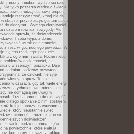
akt z nocnym niebem wydaje się dziś
y. Nie tylko poszerza wiedzę o świecie,
wraca pewien rodzaj duchowej proporcji.
 istnieje rzeczywistość, której nie da
 w ekranie, przyspieszyć gestem palca
ać do algorytmu. Wymaga cierpliwości,
su i czasem również niewygody. Ale
iewygoda sprawia, że doświadczenie
awdziwe. Trzeba wyjść z domu,
rzyzwyczaić wzrok do ciemności,
bo znieść wilgoć nocnego powietrza. W
je się coś rzadkiego: poczucie
ntaktu z ogromem świata. Nocne niebo
je problemów codzienności, ale
sadzić w szerszym porządku. Daje
od nadmiaru bodźców, przywraca
przypomina, że człowiek nie żyje
ród własnych spraw. To lekcja
cenna w czasach, gdy tak wiele energii
rzeczy natychmiastowe, mierzalne i
azdy nie domagają się uwagi w
posób. Trzeba samemu do nich wyjść.
ie dlatego spotkanie z nimi zostaje w
ej niż kolejne obrazy przesuwane na
wiecie, który nieustannie świeci,
awdziwej ciemności może okazać się
jcenniejszych doświadczeń.
 człowiek spędza ogromną część
ąc na powierzchnie, które emitują
fony, komputery, telewizory, tablice