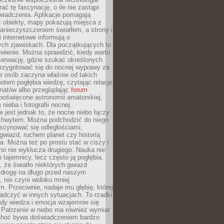
rać tę fascynację, o ile nie zastąpi
iadczenia. Aplikacje pomagają
 obiekty, mapy pokazują miejsca z
anieczyszczeniem światłem, a strony i
 internetowe informują o
ch zjawiskach. Dla początkujących to
wienie. Można sprawdzić, kiedy warto
serwację, gdzie szukać określonych
 przygotować się do nocnej wyprawy za
e osób zaczyna właśnie od takich
potem pogłębia wiedzę, czytając relacje
onatów albo przeglądając
forum
poświęcone astronomii amatorskiej,
nieba i fotografii nocnej.
 jest jednak to, że nocne niebo łączy
chwytem. Można podchodzić do niego
scynować się odległościami,
gwiazd, ruchem planet czy historią
. Można też po prostu stać w ciszy i
no nie wyklucza drugiego. Nauka nie
u tajemnicy, lecz często ją pogłębia.
 że światło niektórych gwiazd
 drogę na długo przed naszym
 nie czyni widoku mniej
. Przeciwnie, nadaje mu głębię, której
adczyć w innych sytuacjach. To rzadki
gdy wiedza i emocja wzajemnie się
 Patrzenie w niebo ma również wymiar
Choć bywa doświadczeniem bardzo