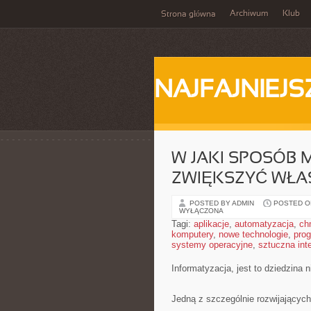
Archiwum
Klub
Strona główna
NAJFAJNIEJS
W JAKI SPOSÓB 
ZWIĘKSZYĆ WŁA
POSTED BY ADMIN
POSTED ON
WYŁĄCZONA
Tagi:
aplikacje
,
automatyzacja
,
ch
komputery
,
nowe technologie
,
pro
systemy operacyjne
,
sztuczna inte
Informatyzacja, jest to dziedzina 
Jedną z szczególnie rozwijających 