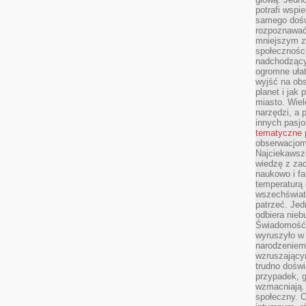
potrafi wspie
samego dośw
rozpoznawać
mniejszym z
społeczności
nadchodzący
ogromne ułat
wyjść na ob
planet i jak
miasto. Wiel
narzędzi, a 
innych pasj
tematyczne
obserwacjom 
Najciekawsze
wiedzę z za
naukowo i fa
temperaturą 
wszechświata
patrzeć. Jed
odbiera nieb
Świadomość,
wyruszyło w
narodzeniem,
wzruszającym
trudno doświ
przypadek, 
wzmacniają.
społeczny. 