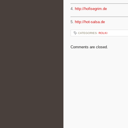
4.
http://hofisegrim.de
5.
http://hot-salsa.de
CATEGORIES:
ROLKI
Comments are closed.