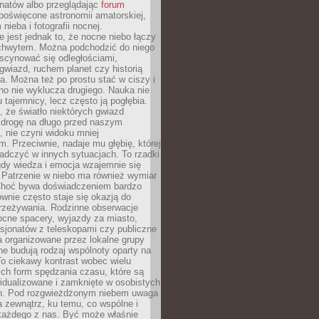
onatów albo przeglądając
forum
poświęcone astronomii amatorskiej,
nieba i fotografii nocnej.
 jest jednak to, że nocne niebo łączy
chwytem. Można podchodzić do niego
scynować się odległościami,
gwiazd, ruchem planet czy historią
. Można też po prostu stać w ciszy i
no nie wyklucza drugiego. Nauka nie
u tajemnicy, lecz często ją pogłębia.
 że światło niektórych gwiazd
 drogę na długo przed naszym
 nie czyni widoku mniej
. Przeciwnie, nadaje mu głębię, której
adczyć w innych sytuacjach. To rzadki
gdy wiedza i emocja wzajemnie się
 Patrzenie w niebo ma również wymiar
Choć bywa doświadczeniem bardzo
wnie często staje się okazją do
rzeżywania. Rodzinne obserwacje
ocne spacery, wyjazdy za miasto,
sjonatów z teleskopami czy publiczne
 organizowane przez lokalne grupy
e budują rodzaj wspólnoty oparty na
To ciekawy kontrast wobec wielu
ch form spędzania czasu, które są
widualizowane i zamknięte w osobistych
h. Pod rozgwieżdżonym niebem uwaga
na zewnątrz, ku temu, co wspólne i
każdego z nas. Być może właśnie