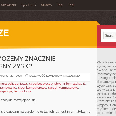
Skawinski
Strachy
Tagi
Tagi
Spis Treści
SUB
ZE
MOŻEMY ZNACZNIE
Współczesny
SNY ZYSK?
życia, patrz
światło. Tele
informacyjne
W
 GRU - 29 - 2025
MOŻLIWOŚĆ KOMENTOWANIA
ZOSTAŁA
każdego dnia
JAKI
SPOSÓB
dostarczają 
mura obliczeniowa
,
cyberbezpieczenstwo
,
informatyka
,
it
,
MOŻEMY
wyobrazić so
gramowanie
,
sieci komputerowe
,
sprzęt komputerowy
ZNACZNIE
,
ale wraz z i
ZWIĘKSZYĆ
ligencja
,
technologia
WŁASNY
pewna strata
ZYSK?
świadomi. C
niezwykle rozwijająca się
która nie zo
wygody. Cor
myślom skier
się dziedzin na przełomie ostatnich lat, jest informatyka. To
to, co mieśc