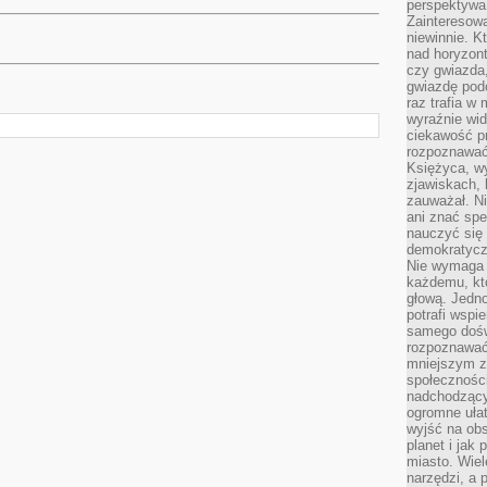
perspektywa 
Zainteresow
niewinnie. 
nad horyzont
czy gwiazda
gwiazdę podc
raz trafia w
wyraźnie wi
ciekawość p
rozpoznawać 
Księżyca, w
zjawiskach, 
zauważał. Ni
ani znać spe
nauczyć się 
demokratycz
Nie wymaga b
każdemu, kt
głową. Jedn
potrafi wspie
samego dośw
rozpoznawać
mniejszym z
społeczności
nadchodzący
ogromne ułat
wyjść na ob
planet i jak
miasto. Wiel
narzędzi, a 