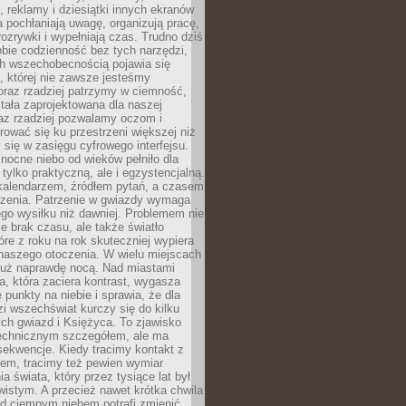
, reklamy i dziesiątki innych ekranów
 pochłaniają uwagę, organizują pracę,
rozrywki i wypełniają czas. Trudno dziś
bie codzienność bez tych narzędzi,
ch wszechobecnością pojawia się
, której nie zawsze jesteśmy
oraz rzadziej patrzymy w ciemność,
stała zaprojektowana dla naszej
az rzadziej pozwalamy oczom i
ować się ku przestrzeni większej niż
i się w zasięgu cyfrowego interfejsu.
ocne niebo od wieków pełniło dla
e tylko praktyczną, ale i egzystencjalną.
kalendarzem, źródłem pytań, a czasem
szenia. Patrzenie w gwiazdy wymaga
go wysiłku niż dawniej. Problemem nie
ie brak czasu, ale także światło
óre z roku na rok skuteczniej wypiera
naszego otoczenia. W wielu miejscach
 już naprawdę nocą. Nad miastami
na, która zaciera kontrast, wygasza
 punkty na niebie i sprawia, że dla
zi wszechświat kurczy się do kilku
ych gwiazd i Księżyca. To zjawisko
technicznym szczegółem, ale ma
ekwencje. Kiedy tracimy kontakt z
em, tracimy też pewien wymiar
a świata, który przez tysiące lat był
istym. A przecież nawet krótka chwila
d ciemnym niebem potrafi zmienić