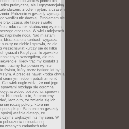
ocne niebo od wieków pełniło dla
e tylko praktyczną, ale i egzystencjalną.
kalendarzem, źródłem pytań, a czasem
szenia. Patrzenie w gwiazdy wymaga
go wysiłku niż dawniej. Problemem nie
ie brak czasu, ale także światło
óre z roku na rok skuteczniej wypiera
naszego otoczenia. W wielu miejscach
 już naprawdę nocą. Nad miastami
na, która zaciera kontrast, wygasza
 punkty na niebie i sprawia, że dla
zi wszechświat kurczy się do kilku
ych gwiazd i Księżyca. To zjawisko
technicznym szczegółem, ale ma
ekwencje. Kiedy tracimy kontakt z
em, tracimy też pewien wymiar
a świata, który przez tysiące lat był
istym. A przecież nawet krótka chwila
d ciemnym niebem potrafi zmienić
 Człowiek nagle widzi, że nad jego
 sprawami rozciąga się ogromna
obojętna wobec pośpiechu, sporów i
tro. Nie chodzi o to, że problemy
nieć, lecz o to, że zmienia się ich
a się rodzaj pokory, która nie
e porządkuje. Patrzenie na gwiazdy
spokój właśnie dlatego, że
o czymś większym niż my sami. W
o pobudzenia i nieustannej
 na własnych zadaniach taka