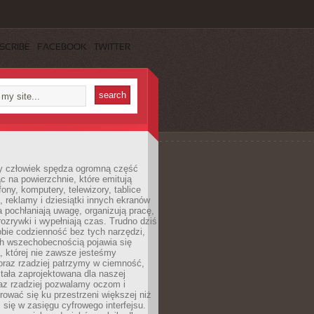
SCRIBE
FACEBOOK
TWITTER
 człowiek spędza ogromną część
ąc na powierzchnie, które emitują
fony, komputery, telewizory, tablice
, reklamy i dziesiątki innych ekranów
 pochłaniają uwagę, organizują pracę,
rozrywki i wypełniają czas. Trudno dziś
bie codzienność bez tych narzędzi,
ch wszechobecnością pojawia się
, której nie zawsze jesteśmy
oraz rzadziej patrzymy w ciemność,
stała zaprojektowana dla naszej
az rzadziej pozwalamy oczom i
ować się ku przestrzeni większej niż
i się w zasięgu cyfrowego interfejsu.