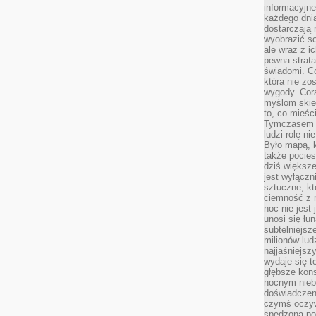
informacyjne
każdego dnia
dostarczają 
wyobrazić so
ale wraz z i
pewna strata
świadomi. C
która nie zo
wygody. Cor
myślom skier
to, co mieśc
Tymczasem n
ludzi rolę ni
Było mapą, 
także pocie
dziś większe
jest wyłączn
sztuczne, kt
ciemność z 
noc nie jest
unosi się łu
subtelniejsze
milionów lud
najjaśniejsz
wydaje się 
głębsze kons
nocnym nieb
doświadczeni
czymś oczyw
spędzona po