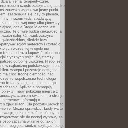
działa niemal terapeutycznie.
anie niebem często zaczyna się bardzo
Ktoś zauważa wyjątkowo jasny punkt
em, zastanawia się, czy to planeta,
, innym razem widzi spadającą
zas sierpniowej nocy albo pierwszy
 miejsce, gdzie Droga Mleczna jest
doczna. Te chwile budzą ciekawość, a
rowadzi dalej. Człowiek zaczyna
gwiazdozbiory, śledzić fazy
ypatrywać rojów meteorów i czytać o
których wcześniej w ogóle nie
e trzeba od razu kupować teleskopu
cjalistycznych pojęć. Wystarczy
patrzeć odrobinę uważniej. Niebo jest
ne w najbardziej podstawowym sensie.
iletu wstępu i pozostaje dostępne
o ma choć trochę ciemności nad
ocześnie współczesna technologia
rać tę fascynację, o ile nie zastąpi
iadczenia. Aplikacje pomagają
 obiekty, mapy pokazują miejsca z
anieczyszczeniem światłem, a strony i
 internetowe informują o
ch zjawiskach. Dla początkujących to
wienie. Można sprawdzić, kiedy warto
serwację, gdzie szukać określonych
 przygotować się do nocnej wyprawy za
e osób zaczyna właśnie od takich
potem pogłębia wiedzę, czytając relacje