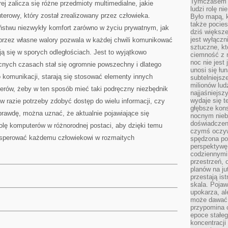
Tymczasem n
ej zalicza się różne przedmioty multimedialne, jakie
ludzi rolę ni
erowy, który został zrealizowany przez człowieka.
Było mapą, 
także pocie
eństwu niezwykły komfort zarówno w życiu prywatnym, jak
dziś większe
jest wyłączn
rzez własne walory pozwala w każdej chwili komunikować
sztuczne, kt
ją się w sporych odległościach. Jest to wyjątkowo
ciemność z 
noc nie jest
cnych czasach stał się ogromnie powszechny i dlatego
unosi się łu
o komunikacji, starają się stosować elementy innych
subtelniejsze
milionów lud
erów, żeby w ten sposób mieć taki podręczny niezbędnik
najjaśniejsz
wydaje się 
 razie potrzeby zdobyć dostęp do wielu informacji, czy
głębsze kons
prawdę, można uznać, że aktualnie pojawiające się
nocnym nieb
doświadczeni
rolę komputerów w różnorodnej postaci, aby dzięki temu
czymś oczyw
rosperować każdemu człowiekowi w rozmaitych
spędzona po
perspektywę.
codziennymi
przestrzeń, 
planów na ju
przestają ist
skala. Pojawi
upokarza, al
może dawać 
przypomina 
epoce stałeg
koncentracji