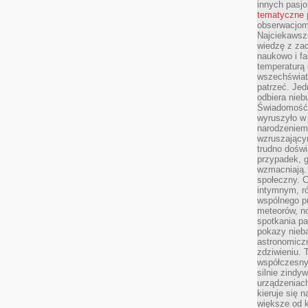
innych pasj
tematyczne
obserwacjom 
Najciekawsze
wiedzę z za
naukowo i fa
temperaturą 
wszechświata
patrzeć. Jed
odbiera nieb
Świadomość,
wyruszyło w
narodzeniem,
wzruszającym
trudno doświ
przypadek, 
wzmacniają.
społeczny. 
intymnym, ró
wspólnego p
meteorów, n
spotkania pa
pokazy nieba
astronomiczn
zdziwieniu. 
współczesny
silnie zindy
urządzeniac
kieruje się 
większe od 