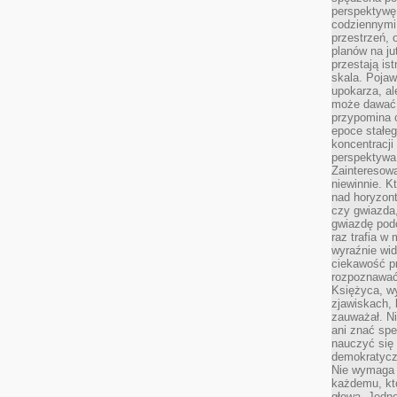
perspektywę.
codziennymi
przestrzeń, 
planów na ju
przestają ist
skala. Pojawi
upokarza, al
może dawać 
przypomina 
epoce stałeg
koncentracji
perspektywa 
Zainteresow
niewinnie. 
nad horyzont
czy gwiazda
gwiazdę podc
raz trafia w
wyraźnie wi
ciekawość p
rozpoznawać 
Księżyca, w
zjawiskach, 
zauważał. Ni
ani znać spe
nauczyć się 
demokratycz
Nie wymaga b
każdemu, kt
głową. Jedn