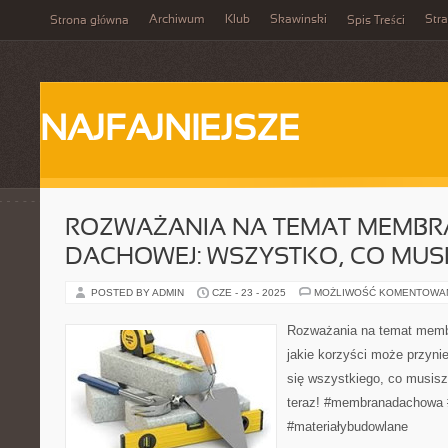
Archiwum
Klub
Skawinski
Str
Strona główna
Spis Treści
NAJFAJNIEJSZE
ROZWAŻANIA NA TEMAT MEMBR
DACHOWEJ: WSZYSTKO, CO MUSI
POSTED BY ADMIN
CZE - 23 - 2025
MOŻLIWOŚĆ KOMENTOWA
Rozważania na temat membr
jakie korzyści może przyn
się wszystkiego, co musisz
teraz! #membranadachowa 
#materiałybudowlane