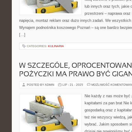
lub innych oraz tych, jakie
przestrzeni – naprawa oraz 
napięcia, montaż reklam oraz dużo innych zadań. We wszystkich 
Wynajem podnośnika koszowego Poznań – są one bardzo bezpiec
[…]
CATEGORIES:
KULINARIA
W SZCZEGÓLE, OPROCENTOWANI
POŻYCZKI MA PRAWO BYĆ GIGA
POSTED BY ADMIN
LIP - 21 - 2025
MOŻLIWOŚĆ KOMENTOWAN
Nie każdy z nas może być 
kapitałami za pan brat Nie
gospodarką oraz z kapitała
też nie wszyscy wiedzą, jak
wybrać. Jakim sposobem si
dzisiaj nie powinniśmy być 