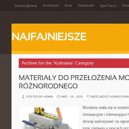
Archiwum
Klub
Skawinski
Str
Strona główna
Spis Treści
NAJFAJNIEJSZE
Archive for the ‘Kulinaria’ Category
MATERIAŁY DO PRZEŁOŻENIA M
RÓŻNORODNEGO
POSTED BY ADMIN
WRZ - 19 - 2025
MOŻLIWOŚĆ KOMENTOWA
Biżuteria stała się w osta
innowacyjne i interesujące
dzisiaj wykonywać na ogr
tutaj zarówno o pracach pr