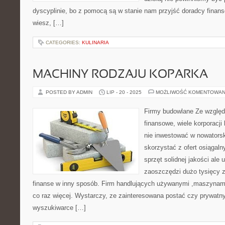
dyscyplinie, bo z pomocą są w stanie nam przyjść doradcy finans
wiesz, […]
CATEGORIES:
KULINARIA
MACHINY RODZAJU KOPARKA
POSTED BY ADMIN
LIP - 20 - 2025
MOŻLIWOŚĆ KOMENTOWAN
Firmy budowlane Ze względu
finansowe, wiele korporacj
nie inwestować w nowatorsk
skorzystać z ofert osiągaln
sprzęt solidnej jakości al
zaoszczędzi dużo tysięcy z
finanse w inny sposób. Firm handlujących używanymi ,maszynami
co raz więcej. Wystarczy, ze zainteresowana postać czy prywatn
wyszukiwarce […]