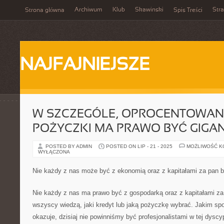
Archiwum
Klub
Skawinski
Str
Strona główna
Spis Treści
NAJFAJNIEJSZE
W SZCZEGÓLE, OPROCENTOWANI
POŻYCZKI MA PRAWO BYĆ GIGA
POSTED BY ADMIN
POSTED ON LIP - 21 - 2025
MOŻLIWOŚĆ 
WYŁĄCZONA
Nie każdy z nas może być z ekonomią oraz z kapitałami za pan b
Nie każdy z nas ma prawo być z gospodarką oraz z kapitałami za 
wszyscy wiedzą, jaki kredyt lub jaką pożyczkę wybrać. Jakim sp
okazuje, dzisiaj nie powinniśmy być profesjonalistami w tej dyscy