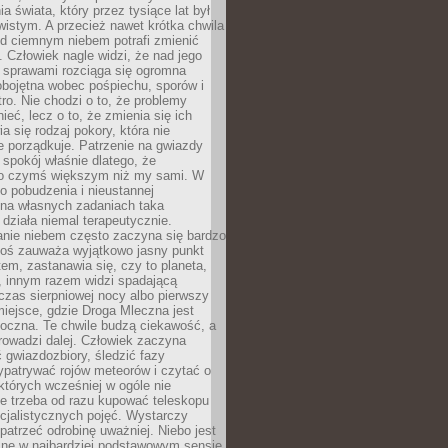
a świata, który przez tysiące lat był
istym. A przecież nawet krótka chwila
d ciemnym niebem potrafi zmienić
 Człowiek nagle widzi, że nad jego
 sprawami rozciąga się ogromna
obojętna wobec pośpiechu, sporów i
tro. Nie chodzi o to, że problemy
nieć, lecz o to, że zmienia się ich
a się rodzaj pokory, która nie
e porządkuje. Patrzenie na gwiazdy
spokój właśnie dlatego, że
o czymś większym niż my sami. W
o pobudzenia i nieustannej
 na własnych zadaniach taka
działa niemal terapeutycznie.
anie niebem często zaczyna się bardzo
Ktoś zauważa wyjątkowo jasny punkt
em, zastanawia się, czy to planeta,
, innym razem widzi spadającą
zas sierpniowej nocy albo pierwszy
 miejsce, gdzie Droga Mleczna jest
doczna. Te chwile budzą ciekawość, a
rowadzi dalej. Człowiek zaczyna
gwiazdozbiory, śledzić fazy
ypatrywać rojów meteorów i czytać o
których wcześniej w ogóle nie
e trzeba od razu kupować teleskopu
cjalistycznych pojęć. Wystarczy
patrzeć odrobinę uważniej. Niebo jest
ne w najbardziej podstawowym sensie.