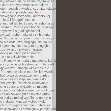
 przygotować się do nocnej wyprawy za
e osób zaczyna właśnie od takich
potem pogłębia wiedzę, czytając relacje
onatów albo przeglądając
forum
poświęcone astronomii amatorskiej,
nieba i fotografii nocnej.
 jest jednak to, że nocne niebo łączy
chwytem. Można podchodzić do niego
scynować się odległościami,
gwiazd, ruchem planet czy historią
. Można też po prostu stać w ciszy i
no nie wyklucza drugiego. Nauka nie
u tajemnicy, lecz często ją pogłębia.
 że światło niektórych gwiazd
 drogę na długo przed naszym
 nie czyni widoku mniej
. Przeciwnie, nadaje mu głębię, której
adczyć w innych sytuacjach. To rzadki
gdy wiedza i emocja wzajemnie się
 Patrzenie w niebo ma również wymiar
Choć bywa doświadczeniem bardzo
wnie często staje się okazją do
rzeżywania. Rodzinne obserwacje
ocne spacery, wyjazdy za miasto,
sjonatów z teleskopami czy publiczne
 organizowane przez lokalne grupy
e budują rodzaj wspólnoty oparty na
To ciekawy kontrast wobec wielu
ch form spędzania czasu, które są
widualizowane i zamknięte w osobistych