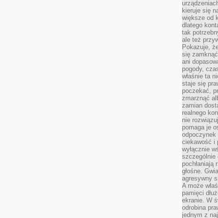
urządzeniac
kieruje się 
większe od 
dlatego kont
tak potrzebn
ale też przy
Pokazuje, że
się zamknąć
ani dopasow
pogody, cza
właśnie ta n
staje się pr
poczekać, p
zmarznąć al
zamian dosta
realnego ko
nie rozwiązu
pomaga je o
odpoczynek 
ciekawość i 
wyłącznie wś
szczególnie 
pochłaniają 
głośne. Gwi
agresywny s
A może właśn
pamięci dłuż
ekranie. W ś
odrobina pr
jednym z na