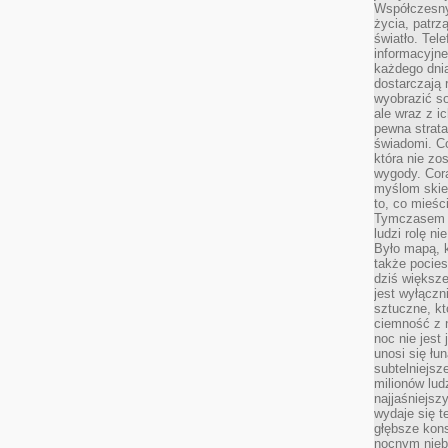
Współczesny
życia, patrz
światło. Tele
informacyjne
każdego dnia
dostarczają 
wyobrazić so
ale wraz z i
pewna strata
świadomi. C
która nie zo
wygody. Cor
myślom skier
to, co mieśc
Tymczasem n
ludzi rolę ni
Było mapą, 
także pocie
dziś większe
jest wyłączn
sztuczne, kt
ciemność z 
noc nie jest
unosi się łu
subtelniejsze
milionów lud
najjaśniejsz
wydaje się 
głębsze kons
nocnym nieb