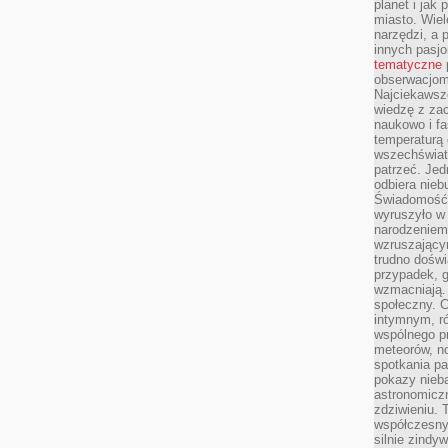
planet i jak
miasto. Wiel
narzędzi, a 
innych pasj
tematyczne
obserwacjom 
Najciekawsze
wiedzę z za
naukowo i fa
temperaturą 
wszechświata
patrzeć. Jed
odbiera nieb
Świadomość,
wyruszyło w
narodzeniem,
wzruszającym
trudno doświ
przypadek, 
wzmacniają.
społeczny. 
intymnym, ró
wspólnego p
meteorów, n
spotkania pa
pokazy nieba
astronomiczn
zdziwieniu. 
współczesny
silnie zindy