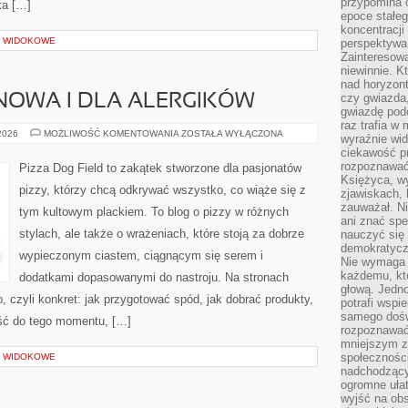
przypomina 
ka […]
epoce stałeg
koncentracji
Y WIDOKOWE
perspektywa 
Zainteresow
niewinnie. 
nad horyzont
czy gwiazda
NOWA I DLA ALERGIKÓW
gwiazdę podc
raz trafia w
PIZZA
 2026
MOŻLIWOŚĆ KOMENTOWANIA
ZOSTAŁA WYŁĄCZONA
wyraźnie wi
BEZGLUTENOWA
ciekawość p
I
DLA
rozpoznawać 
Pizza Dog Field to zakątek stworzone dla pasjonatów
ALERGIKÓW
Księżyca, w
pizzy, którzy chcą odkrywać wszystko, co wiąże się z
zjawiskach, 
zauważał. Ni
tym kultowym plackiem. To blog o pizzy w różnych
ani znać spe
stylach, ale także o wrażeniach, które stoją za dobrze
nauczyć się 
demokratycz
wypieczonym ciastem, ciągnącym się serem i
Nie wymaga b
każdemu, kt
dodatkami dopasowanymi do nastroju. Na stronach
głową. Jedn
o, czyli konkret: jak przygotować spód, jak dobrać produkty,
potrafi wspie
samego dośw
jść do tego momentu, […]
rozpoznawać
mniejszym z
społeczności
Y WIDOKOWE
nadchodzący
ogromne ułat
wyjść na ob