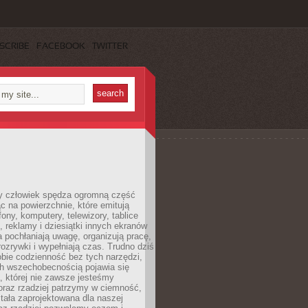
SCRIBE
FACEBOOK
TWITTER
 człowiek spędza ogromną część
ąc na powierzchnie, które emitują
fony, komputery, telewizory, tablice
, reklamy i dziesiątki innych ekranów
 pochłaniają uwagę, organizują pracę,
rozrywki i wypełniają czas. Trudno dziś
bie codzienność bez tych narzędzi,
ch wszechobecnością pojawia się
, której nie zawsze jesteśmy
oraz rzadziej patrzymy w ciemność,
stała zaprojektowana dla naszej