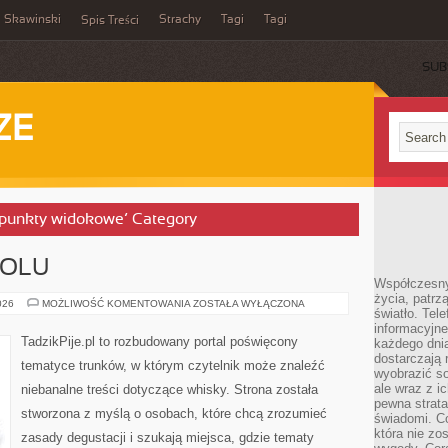
Skawinski
Strachy
Tagi
Tagi
Spis Treści
SUB
ZE
e punkty widokowe’ Category
HOLU
Współczesny
życia, patrz
HISTORIA
026
MOŻLIWOŚĆ KOMENTOWANIA
ZOSTAŁA WYŁĄCZONA
światło. Tele
ALKOHOLU
informacyjne
TadzikPije.pl to rozbudowany portal poświęcony
każdego dnia
dostarczają 
tematyce trunków, w którym czytelnik może znaleźć
wyobrazić so
ale wraz z i
niebanalne treści dotyczące whisky. Strona została
pewna strata
stworzona z myślą o osobach, które chcą zrozumieć
świadomi. C
która nie zo
zasady degustacji i szukają miejsca, gdzie tematy