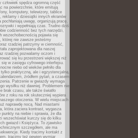
 człowiek spędza ogromną część
ąc na powierzchnie, które emitują
fony, komputery, telewizory, tablice
, reklamy i dziesiątki innych ekranów
 pochłaniają uwagę, organizują pracę,
rozrywki i wypełniają czas. Trudno dziś
bie codzienność bez tych narzędzi,
ch wszechobecnością pojawia się
, której nie zawsze jesteśmy
oraz rzadziej patrzymy w ciemność,
stała zaprojektowana dla naszej
az rzadziej pozwalamy oczom i
ować się ku przestrzeni większej niż
i się w zasięgu cyfrowego interfejsu.
ocne niebo od wieków pełniło dla
e tylko praktyczną, ale i egzystencjalną.
kalendarzem, źródłem pytań, a czasem
szenia. Patrzenie w gwiazdy wymaga
go wysiłku niż dawniej. Problemem nie
ie brak czasu, ale także światło
óre z roku na rok skuteczniej wypiera
naszego otoczenia. W wielu miejscach
 już naprawdę nocą. Nad miastami
na, która zaciera kontrast, wygasza
 punkty na niebie i sprawia, że dla
zi wszechświat kurczy się do kilku
ych gwiazd i Księżyca. To zjawisko
technicznym szczegółem, ale ma
ekwencje. Kiedy tracimy kontakt z
em, tracimy też pewien wymiar