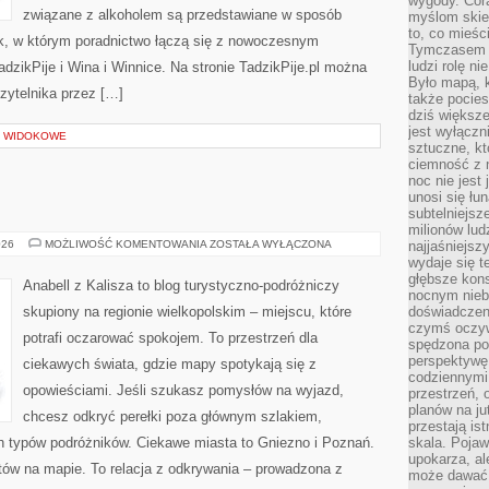
wygody. Cor
związane z alkoholem są przedstawiane w sposób
myślom skier
to, co mieśc
ek, w którym poradnictwo łączą się z nowoczesnym
Tymczasem n
ludzi rolę ni
dzikPije i Wina i Winnice. Na stronie TadzikPije.pl można
Było mapą, 
czytelnika przez […]
także pocie
dziś większe
jest wyłączn
Y WIDOKOWE
sztuczne, kt
ciemność z 
noc nie jest
unosi się łu
subtelniejsze
milionów lud
JAROCIN
026
MOŻLIWOŚĆ KOMENTOWANIA
ZOSTAŁA WYŁĄCZONA
najjaśniejsz
wydaje się 
głębsze kons
Anabell z Kalisza to blog turystyczno-podróżniczy
nocnym nieb
skupiony na regionie wielkopolskim – miejscu, które
doświadczeni
czymś oczyw
potrafi oczarować spokojem. To przestrzeń dla
spędzona po
perspektywę.
ciekawych świata, gdzie mapy spotykają się z
codziennymi
opowieściami. Jeśli szukasz pomysłów na wyjazd,
przestrzeń, 
planów na ju
chcesz odkryć perełki poza głównym szlakiem,
przestają ist
ch typów podróżników. Ciekawe miasta to Gniezno i Poznań.
skala. Pojawi
upokarza, al
któw na mapie. To relacja z odkrywania – prowadzona z
może dawać 