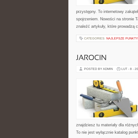
przystępny. To internetowy zakąt
spojrzeniem. Nowości na stronie Ta
znaleźć artykuły, które prowadzą 
CATEGORIES:
NAJLEPSZE PUNKT
JAROCIN
POSTED BY ADMIN
LUT - 8 - 2
znajdziesz tu materiały dla różny
To nie jest wyłącznie katalog pun