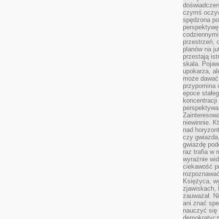
doświadczeni
czymś oczyw
spędzona po
perspektywę.
codziennymi
przestrzeń, 
planów na ju
przestają ist
skala. Pojawi
upokarza, al
może dawać 
przypomina 
epoce stałeg
koncentracji
perspektywa 
Zainteresow
niewinnie. 
nad horyzont
czy gwiazda
gwiazdę podc
raz trafia w
wyraźnie wi
ciekawość p
rozpoznawać 
Księżyca, w
zjawiskach, 
zauważał. Ni
ani znać spe
nauczyć się 
demokratycz