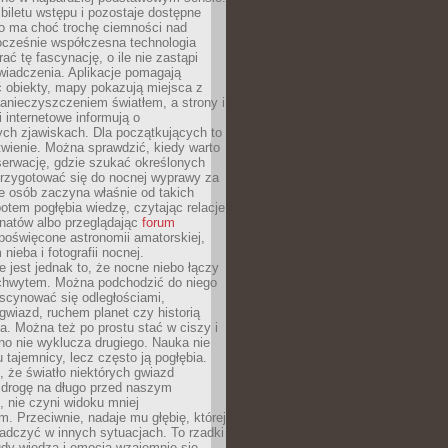
iletu wstępu i pozostaje dostępne
o ma choć trochę ciemności nad
ocześnie współczesna technologia
rać tę fascynację, o ile nie zastąpi
iadczenia. Aplikacje pomagają
 obiekty, mapy pokazują miejsca z
anieczyszczeniem światłem, a strony i
 internetowe informują o
ch zjawiskach. Dla początkujących to
wienie. Można sprawdzić, kiedy warto
serwację, gdzie szukać określonych
 przygotować się do nocnej wyprawy za
e osób zaczyna właśnie od takich
potem pogłębia wiedzę, czytając relacje
onatów albo przeglądając
forum
poświęcone astronomii amatorskiej,
nieba i fotografii nocnej.
 jest jednak to, że nocne niebo łączy
chwytem. Można podchodzić do niego
scynować się odległościami,
gwiazd, ruchem planet czy historią
. Można też po prostu stać w ciszy i
no nie wyklucza drugiego. Nauka nie
u tajemnicy, lecz często ją pogłębia.
 że światło niektórych gwiazd
 drogę na długo przed naszym
 nie czyni widoku mniej
. Przeciwnie, nadaje mu głębię, której
adczyć w innych sytuacjach. To rzadki
gdy wiedza i emocja wzajemnie się