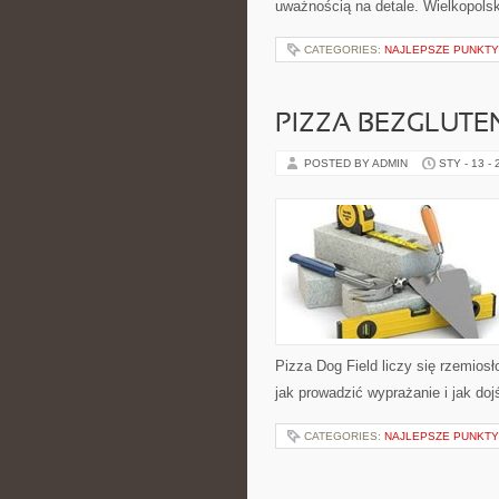
uważnością na detale. Wielkopols
CATEGORIES:
NAJLEPSZE PUNKT
PIZZA BEZGLUTE
POSTED BY ADMIN
STY - 13 -
Pizza Dog Field liczy się rzemiosł
jak prowadzić wyprażanie i jak do
CATEGORIES:
NAJLEPSZE PUNKT