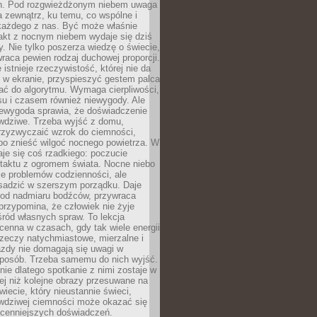
h. Pod rozgwieżdżonym niebem uwaga
na zewnątrz, ku temu, co wspólne i
każdego z nas. Być może właśnie
akt z nocnym niebem wydaje się dziś
y. Nie tylko poszerza wiedzę o świecie,
wraca pewien rodzaj duchowej proporcji.
 istnieje rzeczywistość, której nie da
 w ekranie, przyspieszyć gestem palca
ać do algorytmu. Wymaga cierpliwości,
su i czasem również niewygody. Ale
iewygoda sprawia, że doświadczenie
awdziwe. Trzeba wyjść z domu,
rzyzwyczaić wzrok do ciemności,
bo znieść wilgoć nocnego powietrza. W
je się coś rzadkiego: poczucie
ntaktu z ogromem świata. Nocne niebo
je problemów codzienności, ale
sadzić w szerszym porządku. Daje
od nadmiaru bodźców, przywraca
przypomina, że człowiek nie żyje
ród własnych spraw. To lekcja
cenna w czasach, gdy tak wiele energii
rzeczy natychmiastowe, mierzalne i
azdy nie domagają się uwagi w
posób. Trzeba samemu do nich wyjść.
ie dlatego spotkanie z nimi zostaje w
ej niż kolejne obrazy przesuwane na
wiecie, który nieustannie świeci,
awdziwej ciemności może okazać się
jcenniejszych doświadczeń.