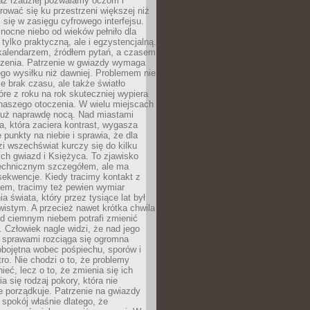
az rzadziej pozwalamy oczom i
ować się ku przestrzeni większej niż
i się w zasięgu cyfrowego interfejsu.
ocne niebo od wieków pełniło dla
e tylko praktyczną, ale i egzystencjalną.
kalendarzem, źródłem pytań, a czasem
szenia. Patrzenie w gwiazdy wymaga
go wysiłku niż dawniej. Problemem nie
ie brak czasu, ale także światło
óre z roku na rok skuteczniej wypiera
naszego otoczenia. W wielu miejscach
 już naprawdę nocą. Nad miastami
na, która zaciera kontrast, wygasza
 punkty na niebie i sprawia, że dla
zi wszechświat kurczy się do kilku
ych gwiazd i Księżyca. To zjawisko
technicznym szczegółem, ale ma
ekwencje. Kiedy tracimy kontakt z
em, tracimy też pewien wymiar
a świata, który przez tysiące lat był
istym. A przecież nawet krótka chwila
d ciemnym niebem potrafi zmienić
 Człowiek nagle widzi, że nad jego
 sprawami rozciąga się ogromna
obojętna wobec pośpiechu, sporów i
tro. Nie chodzi o to, że problemy
nieć, lecz o to, że zmienia się ich
a się rodzaj pokory, która nie
e porządkuje. Patrzenie na gwiazdy
spokój właśnie dlatego, że