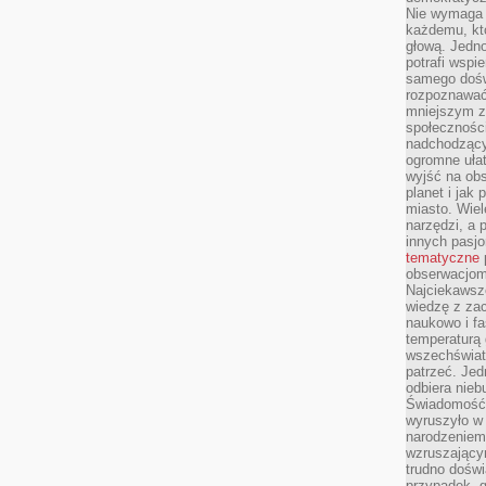
Nie wymaga b
każdemu, kt
głową. Jedn
potrafi wspie
samego dośw
rozpoznawać
mniejszym z
społeczności
nadchodzący
ogromne ułat
wyjść na ob
planet i jak
miasto. Wiel
narzędzi, a 
innych pasj
tematyczne
obserwacjom 
Najciekawsze
wiedzę z za
naukowo i fa
temperaturą 
wszechświata
patrzeć. Jed
odbiera nieb
Świadomość,
wyruszyło w
narodzeniem,
wzruszającym
trudno doświ
przypadek, 