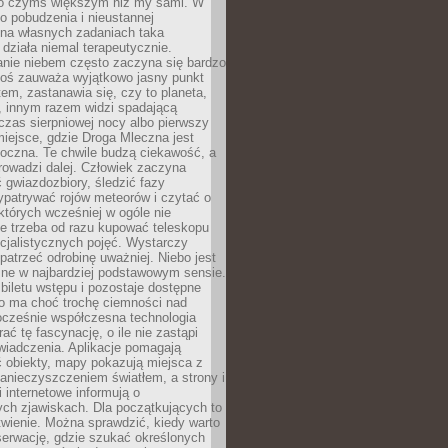
o czymś większym niż my sami. W
o pobudzenia i nieustannej
 na własnych zadaniach taka
działa niemal terapeutycznie.
anie niebem często zaczyna się bardzo
Ktoś zauważa wyjątkowo jasny punkt
em, zastanawia się, czy to planeta,
, innym razem widzi spadającą
zas sierpniowej nocy albo pierwszy
 miejsce, gdzie Droga Mleczna jest
doczna. Te chwile budzą ciekawość, a
rowadzi dalej. Człowiek zaczyna
gwiazdozbiory, śledzić fazy
ypatrywać rojów meteorów i czytać o
których wcześniej w ogóle nie
e trzeba od razu kupować teleskopu
cjalistycznych pojęć. Wystarczy
patrzeć odrobinę uważniej. Niebo jest
ne w najbardziej podstawowym sensie.
iletu wstępu i pozostaje dostępne
o ma choć trochę ciemności nad
ocześnie współczesna technologia
rać tę fascynację, o ile nie zastąpi
iadczenia. Aplikacje pomagają
 obiekty, mapy pokazują miejsca z
anieczyszczeniem światłem, a strony i
 internetowe informują o
ch zjawiskach. Dla początkujących to
wienie. Można sprawdzić, kiedy warto
serwację, gdzie szukać określonych