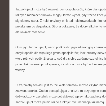
TadzikPije.pl może być również pomocą dla osób, które planują 
różnych rodzajach trunków mogą ułatwić wybór, gdy trzeba zdecy
się ciemny stout. Z kolei artykuły o historii, ciekawostkach i kult
pretekstem do degustacji. Strona pokazuje, że dobry alkohol to ni
ale również otoczenie.
Opisując TadzikPije.pl, warto podkreślić jego edukacyjny charakte
encyklopedia dla wąskiego grona specjalistów, lecz otwarty serwi
wiele różnych osób. Znajdą tu coś dla siebie zarówno czytelnicy lu
piciu. Taki szeroki profil sprawia, że strona może być odbierana 
wiedzy.
Dużą zaletą serwisu jest to, że wiele tematów można czytać niez
zaawansowania. Osoba początkująca znajdzie tu przystępne porad
doświadczony czytelnik może potraktować wpisy jako zachętę do
TadzikPije.pl może pełnić różne funkcje: być inspiracją kulinarną