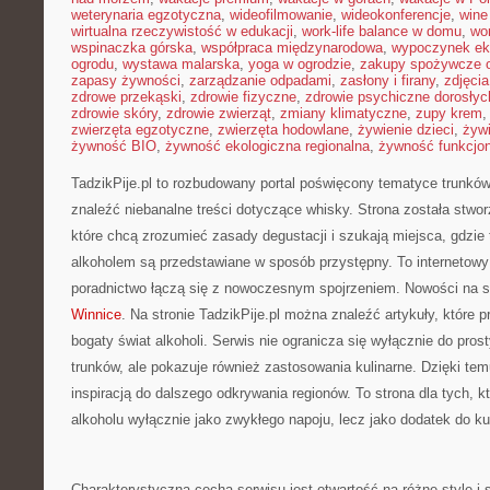
weterynaria egzotyczna
,
wideofilmowanie
,
wideokonferencje
,
wine
wirtualna rzeczywistość w edukacji
,
work-life balance w domu
,
wo
wspinaczka górska
,
współpraca międzynarodowa
,
wypoczynek ek
ogrodu
,
wystawa malarska
,
yoga w ogrodzie
,
zakupy spożywcze o
zapasy żywności
,
zarządzanie odpadami
,
zasłony i firany
,
zdjęci
zdrowe przekąski
,
zdrowie fizyczne
,
zdrowie psychiczne dorosłyc
zdrowie skóry
,
zdrowie zwierząt
,
zmiany klimatyczne
,
zupy krem
zwierzęta egzotyczne
,
zwierzęta hodowlane
,
żywienie dzieci
,
żyw
żywność BIO
,
żywność ekologiczna regionalna
,
żywność funkcjo
TadzikPije.pl to rozbudowany portal poświęcony tematyce trunkó
znaleźć niebanalne treści dotyczące whisky. Strona została stwo
które chcą zrozumieć zasady degustacji i szukają miejsca, gdzie
alkoholem są przedstawiane w sposób przystępny. To internetowy
poradnictwo łączą się z nowoczesnym spojrzeniem. Nowości na st
Winnice
. Na stronie TadzikPije.pl można znaleźć artykuły, które 
bogaty świat alkoholi. Serwis nie ogranicza się wyłącznie do pro
trunków, ale pokazuje również zastosowania kulinarne. Dzięki te
inspiracją do dalszego odkrywania regionów. To strona dla tych, k
alkoholu wyłącznie jako zwykłego napoju, lecz jako dodatek do ku
Charakterystyczną cechą serwisu jest otwartość na różne style i 