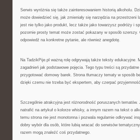
Serwis wyróżnia się także zainteresowaniem historią alkoholu. Dzi
może dowiedzieć się, jak zmieniały się narzędzia na przestrzeni l
jest nie tylko jako produkt, lecz także jako towarzysz podróży i s
pozornie prosty temat może zostać pokazany w sposób szerszy. C
odpowiedź na konkretne pytanie, ale również anegdotę.
Na TadzikPije.pl ważną rolę odgrywają także teksty edukacyjne.
zagadnień jak podstawowe pojęcia. Tego typu treści są przydatne 
przygotować domowy barek. Strona tłumaczy tematy w sposób be
dzięki czemu nie trzeba być ekspertem, aby czerpać przyjemność 
Szczególnie atrakcyjna jest różnorodność poruszanych tematów. 
natrafić na artykuł o kolorze whisky, a innym razem na tekst o al
temu strona nie jest monotonna i pozwala regularnie odkrywać ins
dobry wybór dla osób, które lubią wracać do serwisów tematycz
razem mogą znaleźć coś przydatnego.