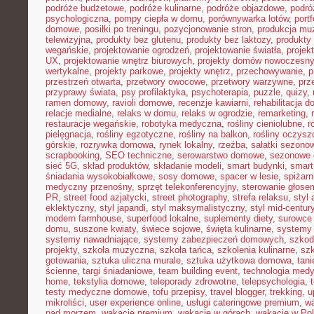
podróże budżetowe
,
podróże kulinarne
,
podróże objazdowe
,
podró
psychologiczna
,
pompy ciepła w domu
,
porównywarka lotów
,
portf
domowe
,
posiłki po treningu
,
pozycjonowanie stron
,
produkcja mu
telewizyjna
,
produkty bez glutenu
,
produkty bez laktozy
,
produkty 
wegańskie
,
projektowanie ogrodzeń
,
projektowanie światła
,
projek
UX
,
projektowanie wnętrz biurowych
,
projekty domów nowoczesn
wertykalne
,
projekty parkowe
,
projekty wnętrz
,
przechowywanie
,
p
przestrzeń otwarta
,
przetwory owocowe
,
przetwory warzywne
,
prz
przyprawy świata
,
psy profilaktyka
,
psychoterapia
,
puzzle
,
quizy
,
ramen domowy
,
ravioli domowe
,
recenzje kawiarni
,
rehabilitacja 
relacje medialne
,
relaks w domu
,
relaks w ogrodzie
,
remarketing
,
restauracje wegańskie
,
robotyka medyczna
,
rośliny cieniolubne
,
r
pielęgnacja
,
rośliny egzotyczne
,
rośliny na balkon
,
rośliny oczysz
górskie
,
rozrywka domowa
,
rynek lokalny
,
rzeźba
,
sałatki sezono
scrapbooking
,
SEO techniczne
,
serowarstwo domowe
,
sezonowe
sieć 5G
,
skład produktów
,
składanie modeli
,
smart budynki
,
smart
śniadania wysokobiałkowe
,
sosy domowe
,
spacer w lesie
,
spiżar
medyczny przenośny
,
sprzęt telekonferencyjny
,
sterowanie głose
PR
,
street food azjatycki
,
street photography
,
strefa relaksu
,
styl 
eklektyczny
,
styl japandi
,
styl maksymalistyczny
,
styl mid-centur
modern farmhouse
,
superfood lokalne
,
suplementy diety
,
surowce 
domu
,
suszone kwiaty
,
świece sojowe
,
święta kulinarne
,
systemy
systemy nawadniające
,
systemy zabezpieczeń domowych
,
szkodn
projekty
,
szkoła muzyczna
,
szkoła tańca
,
szkolenia kulinarne
,
szk
gotowania
,
sztuka uliczna murale
,
sztuka użytkowa domowa
,
tan
ścienne
,
targi śniadaniowe
,
team building event
,
technologia med
home
,
tekstylia domowe
,
teleporady zdrowotne
,
telepsychologia
,
testy medyczne domowe
,
tofu przepisy
,
travel blogger
,
trekking
,
u
mikroliści
,
user experience online
,
usługi cateringowe premium
,
w
nad morzem
,
wakacje premium
,
wakacje w górach
,
wakacje w Po