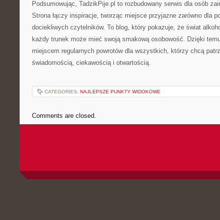
Podsumowując, TadzikPije.pl to rozbudowany serwis dla osób zain
Strona łączy inspiracje, tworząc miejsce przyjazne zarówno dla po
dociekliwych czytelników. To blog, który pokazuje, że świat alkoho
każdy trunek może mieć swoją smakową osobowość. Dzięki temu 
miejscem regularnych powrotów dla wszystkich, którzy chcą patr
świadomością, ciekawością i otwartością.
CATEGORIES:
NAJLEPSZE PUNKTY WIDOKOWE
Comments are closed.