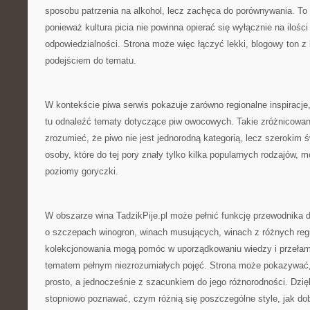
sposobu patrzenia na alkohol, lecz zachęca do porównywania. To
ponieważ kultura picia nie powinna opierać się wyłącznie na ilości
odpowiedzialności. Strona może więc łączyć lekki, blogowy ton 
podejściem do tematu.
W kontekście piwa serwis pokazuje zarówno regionalne inspiracje,
tu odnaleźć tematy dotyczące piw owocowych. Takie zróżnicowan
zrozumieć, że piwo nie jest jednorodną kategorią, lecz szerokim 
osoby, które do tej pory znały tylko kilka popularnych rodzajów,
poziomy goryczki.
W obszarze wina TadzikPije.pl może pełnić funkcję przewodnika d
o szczepach winogron, winach musujących, winach z różnych re
kolekcjonowania mogą pomóc w uporządkowaniu wiedzy i przełama
tematem pełnym niezrozumiałych pojęć. Strona może pokazywać, 
prosto, a jednocześnie z szacunkiem do jego różnorodności. Dzię
stopniowo poznawać, czym różnią się poszczególne style, jak dobi