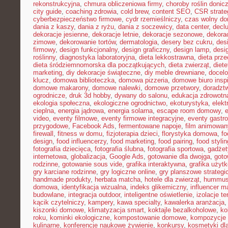
rekonstrukcyjna
,
chmura obliczeniowa firmy
,
choroby roślin doni
city guide
,
coaching zdrowia
,
cold brew
,
content SEO
,
CSR strate
cyberbezpieczeństwo firmowe
,
cydr rzemieślniczy
,
czas wolny do
dania z kaszy
,
dania z ryżu
,
dania z soczewicy
,
data center
,
declu
dekoracje jesienne
,
dekoracje letnie
,
dekoracje sezonowe
,
dekora
zimowe
,
dekorowanie tortów
,
dermatologia
,
desery bez cukru
,
des
firmowy
,
design funkcjonalny
,
design graficzny
,
design lamp
,
desi
roślinny
,
diagnostyka laboratoryjna
,
dieta lekkostrawna
,
dieta prz
dieta śródziemnomorska dla początkujących
,
dieta zwierząt
,
diet
marketing
,
diy dekoracje świąteczne
,
diy meble drewniane
,
docelo
klucz
,
domowa biblioteczka
,
domowa pizzeria
,
domowe biuro inspi
domowe makarony
,
domowe nalewki
,
domowe przetwory
,
doradzt
ogrodnicze
,
druk 3d hobby
,
dywany do salonu
,
edukacja zdrowotn
ekologia społeczna
,
ekologiczne ogrodnictwo
,
ekoturystyka
,
elekt
cieplna
,
energia jądrowa
,
energia solarna
,
escape room domowy
,
video
,
eventy filmowe
,
eventy firmowe integracyjne
,
eventy gastr
przygodowe
,
Facebook Ads
,
fermentowane napoje
,
film animowan
firewall
,
fitness w domu
,
fizjoterapia dzieci
,
florystyka domowa
,
fo
design
,
food influencerzy
,
food marketing
,
food pairing
,
food stylin
fotografia dziecięca
,
fotografia ślubna
,
fotografia sportowa
,
gadżet
internetowa
,
globalizacja
,
Google Ads
,
gotowanie dla dwojga
,
goto
rodzinne
,
gotowanie sous vide
,
grafika interaktywna
,
grafika użyt
gry karciane rodzinne
,
gry logiczne online
,
gry planszowe strategi
handmade produkty
,
herbata matcha
,
hotele dla zwierząt
,
hummus
domowa
,
identyfikacja wizualna
,
indeks glikemiczny
,
influencer m
budowlane
,
integracja outdoor
,
inteligentne oświetlenie
,
izolacje t
kącik czytelniczy
,
kampery
,
kawa specialty
,
kawalerka aranżacja
kiszonki domowe
,
klimatyzacja smart
,
koktajle bezalkoholowe
,
ko
roku
,
kominki ekologiczne
,
kompostowanie domowe
,
kompozycje 
kulinarne
,
konferencje naukowe żywienie
,
konkursy
,
kosmetyki dla