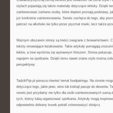
stylach pojawiają się także materiały dotyczące whisky. Dzięki t
zainteresować zarówno osoby, które dopiero poznają podstawy, jak
już konkretne zainteresowania. Serwis zachęca do tego, aby pozn
patrzeć na alkohole nie tylko przez pryzmat marki, lecz także prz
Ważnym obszarem strony są treści związane z browarnictwem. Cz
teksty omawiające leżakowanie. Takie artykuły pomagają zrozumie
lekkie, a inne wyróżnia się wytrawnym finiszem. Strona pokazuje
napojem na spotkanie. Dzięki temu nawet znane style można zob
perspektywy.
TadzikPije.pl porusza również temat foodpairingu. Na stronie mogą
dotyczące tego, jakie piwo, wino lub koktajl pasuje do deserów. T
serwis jest przydatny nie tylko dla osób zainteresowanych samą d
tych, którzy lubią organizować spotkania. Artykuły mogą inspirow
odpowiednio dobrany trunek potrafi zrównoważyć słodycz.