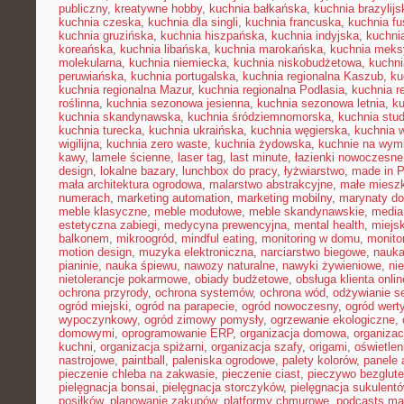
publiczny
,
kreatywne hobby
,
kuchnia bałkańska
,
kuchnia brazylijs
kuchnia czeska
,
kuchnia dla singli
,
kuchnia francuska
,
kuchnia fu
kuchnia gruzińska
,
kuchnia hiszpańska
,
kuchnia indyjska
,
kuchni
koreańska
,
kuchnia libańska
,
kuchnia marokańska
,
kuchnia mek
molekularna
,
kuchnia niemiecka
,
kuchnia niskobudżetowa
,
kuchni
peruwiańska
,
kuchnia portugalska
,
kuchnia regionalna Kaszub
,
ku
kuchnia regionalna Mazur
,
kuchnia regionalna Podlasia
,
kuchnia r
roślinna
,
kuchnia sezonowa jesienna
,
kuchnia sezonowa letnia
,
k
kuchnia skandynawska
,
kuchnia śródziemnomorska
,
kuchnia stu
kuchnia turecka
,
kuchnia ukraińska
,
kuchnia węgierska
,
kuchnia 
wigilijna
,
kuchnia zero waste
,
kuchnia żydowska
,
kuchnie na wymi
kawy
,
lamele ścienne
,
laser tag
,
last minute
,
łazienki nowoczesne
design
,
lokalne bazary
,
lunchbox do pracy
,
łyżwiarstwo
,
made in P
mała architektura ogrodowa
,
malarstwo abstrakcyjne
,
małe miesz
numerach
,
marketing automation
,
marketing mobilny
,
marynaty d
meble klasyczne
,
meble modułowe
,
meble skandynawskie
,
media
estetyczna zabiegi
,
medycyna prewencyjna
,
mental health
,
miejsk
balkonem
,
mikroogród
,
mindful eating
,
monitoring w domu
,
monito
motion design
,
muzyka elektroniczna
,
narciarstwo biegowe
,
nauka
pianinie
,
nauka śpiewu
,
nawozy naturalne
,
nawyki żywieniowe
,
ni
nietolerancje pokarmowe
,
obiady budżetowe
,
obsługa klienta onlin
ochrona przyrody
,
ochrona systemów
,
ochrona wód
,
odżywianie s
ogród miejski
,
ogród na parapecie
,
ogród nowoczesny
,
ogród wert
wypoczynkowy
,
ogród zimowy pomysły
,
ogrzewanie ekologiczne
,
domowymi
,
oprogramowanie ERP
,
organizacja domowa
,
organizac
kuchni
,
organizacja spiżarni
,
organizacja szafy
,
origami
,
oświetle
nastrojowe
,
paintball
,
paleniska ogrodowe
,
palety kolorów
,
panele 
pieczenie chleba na zakwasie
,
pieczenie ciast
,
pieczywo bezglut
pielęgnacja bonsai
,
pielęgnacja storczyków
,
pielęgnacja sukulent
posiłków
,
planowanie zakupów
,
platformy chmurowe
,
podcasts ma