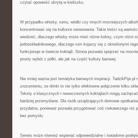
czytać opowieść ukrytą w kieliszku.
W przypadku whisky, rumu, wódki czy innych mocniejszych alkoh
koncentrować się na kulturze serwowania. Takie treści są wartośc
wiedzieć, dlaczego whisky może mieć różne kolory, czym różni si
jednoskładnikowego, dlaczego rum kojarzy się z określonymi regi
funkcjonuje w świecie koktajli. Strona pozwala spojrzeć na mocnie
prosty wybór z półki, ale jak na część kultury barowej.
Nie mniej ważna jest tematyka barowych inspiracji. TadzikPije.p
zrozumieniu, że drinki to nie tylko efektowne połączenie kilku skł
Teksty o klasycznych i nowoczesnych koktajlach mogą zachęcać 
bardziej przemyślane. Dla osób urządzających domowe spotkania
przydatna, ponieważ pozwala przygotować coś ciekawszego niż 
bez pomysłu.
Serwis może również wspierać odpowiedzialne i świadome podejśc