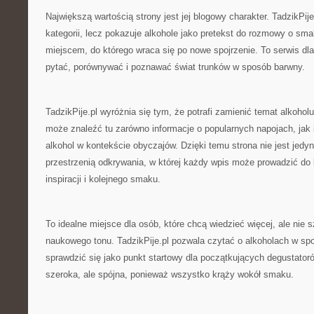
Największą wartością strony jest jej blogowy charakter. TadzikPij
kategorii, lecz pokazuje alkohole jako pretekst do rozmowy o s
miejscem, do którego wraca się po nowe spojrzenie. To serwis dla
pytać, porównywać i poznawać świat trunków w sposób barwny.
TadzikPije.pl wyróżnia się tym, że potrafi zamienić temat alkohol
może znaleźć tu zarówno informacje o popularnych napojach, jak i
alkohol w kontekście obyczajów. Dzięki temu strona nie jest jedy
przestrzenią odkrywania, w której każdy wpis może prowadzić do k
inspiracji i kolejnego smaku.
To idealne miejsce dla osób, które chcą wiedzieć więcej, ale nie 
naukowego tonu. TadzikPije.pl pozwala czytać o alkoholach w s
sprawdzić się jako punkt startowy dla początkujących degustatoró
szeroka, ale spójna, ponieważ wszystko krąży wokół smaku.