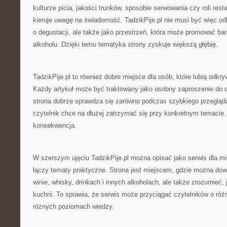
kulturze picia, jakości trunków, sposobie serwowania czy roli resta
kieruje uwagę na świadomość. TadzikPije.pl nie musi być więc od
o degustacji, ale także jako przestrzeń, która może promować bard
alkoholu. Dzięki temu tematyka strony zyskuje większą głębię.
TadzikPije.pl to również dobre miejsce dla osób, które lubią odkry
Każdy artykuł może być traktowany jako osobny zaproszenie do d
strona dobrze sprawdza się zarówno podczas szybkiego przeglądan
czytelnik chce na dłużej zatrzymać się przy konkretnym temacie. 
konsekwencja.
W szerszym ujęciu TadzikPije.pl można opisać jako serwis dla mił
łączy tematy praktyczne. Strona jest miejscem, gdzie można dowi
winie, whisky, drinkach i innych alkoholach, ale także zrozumieć, 
kuchni. To sprawia, że serwis może przyciągać czytelników o róż
różnych poziomach wiedzy.