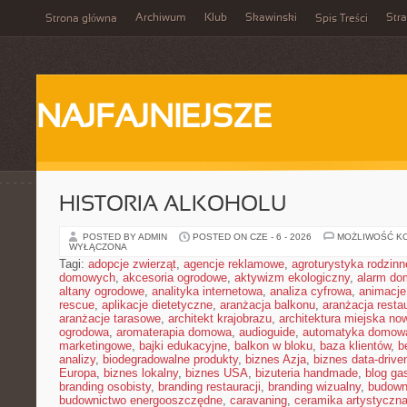
Archiwum
Klub
Skawinski
Str
Strona główna
Spis Treści
NAJFAJNIEJSZE
HISTORIA ALKOHOLU
POSTED BY ADMIN
POSTED ON CZE - 6 - 2026
MOŻLIWOŚĆ K
WYŁĄCZONA
Tagi:
adopcje zwierząt
,
agencje reklamowe
,
agroturystyka rodzinn
domowych
,
akcesoria ogrodowe
,
aktywizm ekologiczny
,
alarm d
altany ogrodowe
,
analityka internetowa
,
analiza cyfrowa
,
animacje
rescue
,
aplikacje dietetyczne
,
aranżacja balkonu
,
aranżacja restau
aranżacje tarasowe
,
architekt krajobrazu
,
architektura miejska n
ogrodowa
,
aromaterapia domowa
,
audioguide
,
automatyka domow
marketingowe
,
bajki edukacyjne
,
balkon w bloku
,
baza klientów
,
b
analizy
,
biodegradowalne produkty
,
biznes Azja
,
biznes data-drive
Europa
,
biznes lokalny
,
biznes USA
,
bizuteria handmade
,
blog ga
branding osobisty
,
branding restauracji
,
branding wizualny
,
budown
budownictwo energooszczędne
,
caravaning
,
ceramika artystyczn