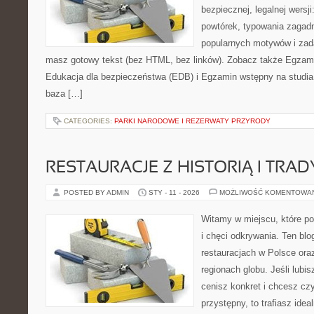
bezpiecznej, legalnej wersji
powtórek, typowania zagad
popularnych motywów i zad
masz gotowy tekst (bez HTML, bez linków). Zobacz także Egzami
Edukacja dla bezpieczeństwa (EDB) i Egzamin wstępny na studia –
baza […]
CATEGORIES:
PARKI NARODOWE I REZERWATY PRZYRODY
RESTAURACJE Z HISTORIĄ I TRAD
POSTED BY ADMIN
STY - 11 - 2026
MOŻLIWOŚĆ KOMENTOWA
Witamy w miejscu, które po
i chęci odkrywania. Ten blo
restauracjach w Polsce or
regionach globu. Jeśli lubi
cenisz konkret i chcesz cz
przystępny, to trafiasz idea