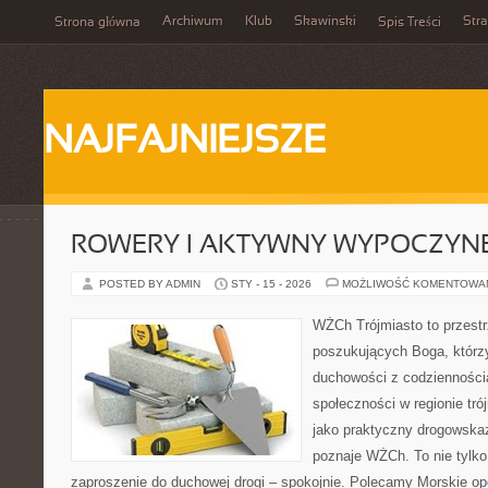
Archiwum
Klub
Skawinski
Str
Strona główna
Spis Treści
NAJFAJNIEJSZE
ROWERY I AKTYWNY WYPOCZYN
POSTED BY ADMIN
STY - 15 - 2026
MOŻLIWOŚĆ KOMENTOWA
WŻCh Trójmiasto to przest
poszukujących Boga, którzy
duchowości z codziennością
społeczności w regionie tr
jako praktyczny drogowskaz
poznaje WŻCh. To nie tylko 
zaproszenie do duchowej drogi – spokojnie. Polecamy Morskie opow