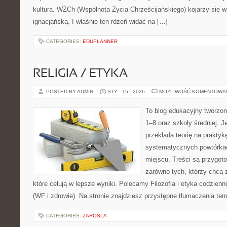
kultura. WŻCh (Wspólnota Życia Chrześcijańskiego) kojarzy się 
ignacjańską. I właśnie ten rdzeń widać na […]
CATEGORIES:
EDUPLANNER
RELIGIA / ETYKA
POSTED BY ADMIN
STY - 15 - 2026
MOŻLIWOŚĆ KOMENTOWA
To blog edukacyjny tworzon
1–8 oraz szkoły średniej. J
przekłada teorię na prakty
systematycznych powtórkac
miejscu. Treści są przygot
zarówno tych, którzy chcą 
które celują w lepsze wyniki. Polecamy Filozofia i etyka codzien
(WF i zdrowie). Na stronie znajdziesz przystępne tłumaczenia te
CATEGORIES:
ZAROSLA