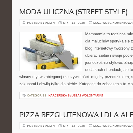
MODA ULICZNA (STREET STYLE)
POSTED BY ADMIN
STY - 14 - 2026
MOŻLIWOŚĆ KOMENTOWA
Mammamia to rodzinne miej
dla maluchów spotyka się z
blog internetowy tworzony z
ubierać siebie i swoje poci
jednocześnie stylowo. Znajd
dodatkach i trendach, ale t
własny styl w zabieganej rzeczywistości: między przedszkolem, 
zakupami i chwilą tylko dla siebie. Kategorie do zobaczenia to M
CATEGORIES:
HARCERSKA SŁUŻBA I WOLONTARIAT
PIZZA BEZGLUTENOWA I DLA AL
POSTED BY ADMIN
STY - 13 - 2026
MOŻLIWOŚĆ KOMENTOWA