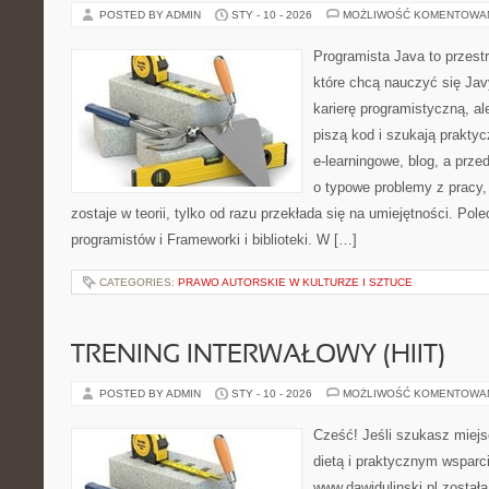
POSTED BY ADMIN
STY - 10 - 2026
MOŻLIWOŚĆ KOMENTOWA
Programista Java to przest
które chcą nauczyć się Jav
karierę programistyczną, ale
piszą kod i szukają praktyc
e-learningowe, blog, a prze
o typowe problemy z pracy,
zostaje w teorii, tylko od razu przekłada się na umiejętności. Po
programistów i Frameworki i biblioteki. W […]
CATEGORIES:
PRAWO AUTORSKIE W KULTURZE I SZTUCE
TRENING INTERWAŁOWY (HIIT)
POSTED BY ADMIN
STY - 10 - 2026
MOŻLIWOŚĆ KOMENTOWA
Cześć! Jeśli szukasz miejs
dietą i praktycznym wsparc
www.dawidulinski.pl został