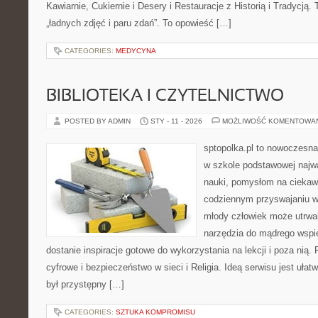
Kawiarnie, Cukiernie i Desery i Restauracje z Historią i Tradycją. T
„ładnych zdjęć i paru zdań”. To opowieść […]
CATEGORIES:
MEDYCYNA
BIBLIOTEKA I CZYTELNICTWO
POSTED BY ADMIN
STY - 11 - 2026
MOŻLIWOŚĆ KOMENTOWA
sptopolka.pl to nowoczesna
w szkole podstawowej najw
nauki, pomysłom na ciekaw
codziennym przyswajaniu w
młody człowiek może utrwal
narzędzia do mądrego wspi
dostanie inspiracje gotowe do wykorzystania na lekcji i poza ni
cyfrowe i bezpieczeństwo w sieci i Religia. Ideą serwisu jest ułat
był przystępny […]
CATEGORIES:
SZTUKA KOMPROMISU