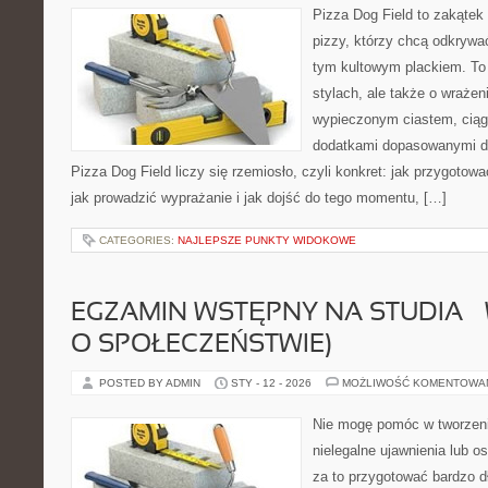
Pizza Dog Field to zakątek
pizzy, którzy chcą odkrywa
tym kultowym plackiem. To 
stylach, ale także o wrażen
wypieczonym ciastem, ciąg
dodatkami dopasowanymi do
Pizza Dog Field liczy się rzemiosło, czyli konkret: jak przygotowa
jak prowadzić wyprażanie i jak dojść do tego momentu, […]
CATEGORIES:
NAJLEPSZE PUNKTY WIDOKOWE
EGZAMIN WSTĘPNY NA STUDIA –
O SPOŁECZEŃSTWIE)
POSTED BY ADMIN
STY - 12 - 2026
MOŻLIWOŚĆ KOMENTOWA
Nie mogę pomóc w tworzeniu 
nielegalne ujawnienia lub 
za to przygotować bardzo d