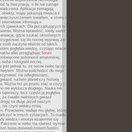
rać tę fascynację, o ile nie zastąpi
iadczenia. Aplikacje pomagają
 obiekty, mapy pokazują miejsca z
anieczyszczeniem światłem, a strony i
 internetowe informują o
ch zjawiskach. Dla początkujących to
wienie. Można sprawdzić, kiedy warto
serwację, gdzie szukać określonych
 przygotować się do nocnej wyprawy za
e osób zaczyna właśnie od takich
potem pogłębia wiedzę, czytając relacje
onatów albo przeglądając
forum
poświęcone astronomii amatorskiej,
nieba i fotografii nocnej.
 jest jednak to, że nocne niebo łączy
chwytem. Można podchodzić do niego
scynować się odległościami,
gwiazd, ruchem planet czy historią
. Można też po prostu stać w ciszy i
no nie wyklucza drugiego. Nauka nie
u tajemnicy, lecz często ją pogłębia.
 że światło niektórych gwiazd
 drogę na długo przed naszym
 nie czyni widoku mniej
. Przeciwnie, nadaje mu głębię, której
adczyć w innych sytuacjach. To rzadki
gdy wiedza i emocja wzajemnie się
 Patrzenie w niebo ma również wymiar
Choć bywa doświadczeniem bardzo