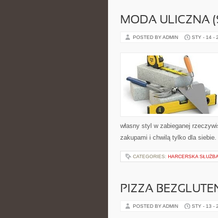
MODA ULICZNA (
POSTED BY ADMIN
STY - 14 -
własny styl w zabieganej rzeczyw
zakupami i chwilą tylko dla siebi
CATEGORIES:
HARCERSKA SŁUŻBA
PIZZA BEZGLUTE
POSTED BY ADMIN
STY - 13 -