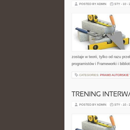
POSTED BY ADMIN
STY - 10 -
zostaje w teorii, tylko od razu pr
programistów i Frameworki i biblio
CATEGORIES:
PRAWO AUTORSKIE 
TRENING INTERWA
POSTED BY ADMIN
STY - 10 -