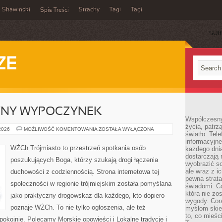
Skawinski
Strachy
Tagi
Tagi
Spis Treści
SUB
ZE
WNY WYPOCZYNEK
Współczesny
życia, patrz
ROWERY
 2026
MOŻLIWOŚĆ KOMENTOWANIA
ZOSTAŁA WYŁĄCZONA
światło. Tele
I
AKTYWNY
informacyjne
WYPOCZYNEK
WŻCh Trójmiasto to przestrzeń spotkania osób
każdego dnia
dostarczają 
poszukujących Boga, którzy szukają drogi łączenia
wyobrazić so
ale wraz z i
duchowości z codziennością. Strona internetowa tej
pewna strata
społeczności w regionie trójmiejskim została pomyślana
świadomi. C
która nie zo
jako praktyczny drogowskaz dla każdego, kto dopiero
wygody. Cor
poznaje WŻCh. To nie tylko ogłoszenia, ale też
myślom skier
to, co mieśc
pokojnie. Polecamy Morskie opowieści i Lokalne tradycje i