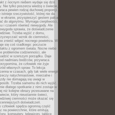
akt z nocnym niebem wydaje się dziś
y. Nie tylko poszerza wiedzę o świecie,
wraca pewien rodzaj duchowej proporcji.
 istnieje rzeczywistość, której nie da
 w ekranie, przyspieszyć gestem palca
ać do algorytmu. Wymaga cierpliwości,
su i czasem również niewygody. Ale
iewygoda sprawia, że doświadczenie
awdziwe. Trzeba wyjść z domu,
rzyzwyczaić wzrok do ciemności,
bo znieść wilgoć nocnego powietrza. W
je się coś rzadkiego: poczucie
ntaktu z ogromem świata. Nocne niebo
je problemów codzienności, ale
sadzić w szerszym porządku. Daje
od nadmiaru bodźców, przywraca
przypomina, że człowiek nie żyje
ród własnych spraw. To lekcja
cenna w czasach, gdy tak wiele energii
rzeczy natychmiastowe, mierzalne i
azdy nie domagają się uwagi w
posób. Trzeba samemu do nich wyjść.
ie dlatego spotkanie z nimi zostaje w
ej niż kolejne obrazy przesuwane na
wiecie, który nieustannie świeci,
awdziwej ciemności może okazać się
jcenniejszych doświadczeń.
 człowiek spędza ogromną część
ąc na powierzchnie, które emitują
fony, komputery, telewizory, tablice