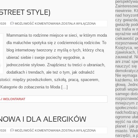
perspektywa 
Zainteresow
niewinnie. 
STREET STYLE)
nad horyzont
czy gwiazda
MODA
 2026
MOŻLIWOŚĆ KOMENTOWANIA
ZOSTAŁA WYŁĄCZONA
gwiazdę podc
ULICZNA
raz trafia w
(STREET
wyraźnie wi
STYLE)
Mammamia to rodzinne miejsce w sieci, w którym moda
ciekawość p
dla maluchów spotyka się z codziennością rodziców. To
rozpoznawać 
Księżyca, w
blog internetowy tworzony z myślą o tych, którzy chcą
zjawiskach, 
zauważał. Ni
ubierać siebie i swoje pociechy wygodnie, a
ani znać spe
jednocześnie stylowo. Znajdziesz tu treści o ubraniach,
nauczyć się 
demokratycz
dodatkach i trendach, ale też o tym, jak odnaleźć
Nie wymaga b
istości: między przedszkolem, szkołą, pracą, spacerem,
każdemu, kt
głową. Jedn
e. Kategorie do zobaczenia to Moda […]
potrafi wspie
samego dośw
rozpoznawać
 I WOLONTARIAT
mniejszym z
społeczności
nadchodzący
ogromne ułat
NOWA I DLA ALERGIKÓW
wyjść na ob
planet i jak
PIZZA
miasto. Wiel
 2026
MOŻLIWOŚĆ KOMENTOWANIA
ZOSTAŁA WYŁĄCZONA
BEZGLUTENOWA
narzędzi, a 
I