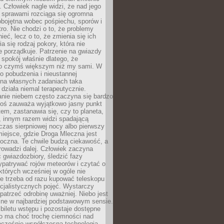
 Człowiek nagle widzi, że nad jego
 sprawami rozciąga się ogromna
obojętna wobec pośpiechu, sporów i
tro. Nie chodzi o to, że problemy
nieć, lecz o to, że zmienia się ich
a się rodzaj pokory, która nie
e porządkuje. Patrzenie na gwiazdy
spokój właśnie dlatego, że
o czymś większym niż my sami. W
o pobudzenia i nieustannej
 na własnych zadaniach taka
działa niemal terapeutycznie.
anie niebem często zaczyna się bardzo
Ktoś zauważa wyjątkowo jasny punkt
em, zastanawia się, czy to planeta,
, innym razem widzi spadającą
zas sierpniowej nocy albo pierwszy
 miejsce, gdzie Droga Mleczna jest
doczna. Te chwile budzą ciekawość, a
rowadzi dalej. Człowiek zaczyna
gwiazdozbiory, śledzić fazy
ypatrywać rojów meteorów i czytać o
których wcześniej w ogóle nie
e trzeba od razu kupować teleskopu
cjalistycznych pojęć. Wystarczy
patrzeć odrobinę uważniej. Niebo jest
ne w najbardziej podstawowym sensie.
iletu wstępu i pozostaje dostępne
o ma choć trochę ciemności nad
ocześnie współczesna technologia