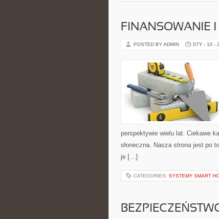
FINANSOWANIE I
POSTED BY ADMIN
STY - 10 -
perspektywie wielu lat. Ciekawe kat
słoneczna. Nasza strona jest po t
je […]
CATEGORIES:
SYSTEMY SMART H
BEZPIECZEŃSTW