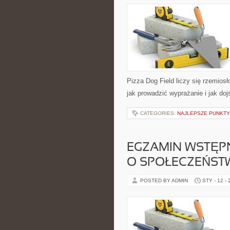
Pizza Dog Field liczy się rzemiosł
jak prowadzić wyprażanie i jak do
CATEGORIES:
NAJLEPSZE PUNKT
EGZAMIN WSTĘPN
O SPOŁECZEŃSTW
POSTED BY ADMIN
STY - 12 -