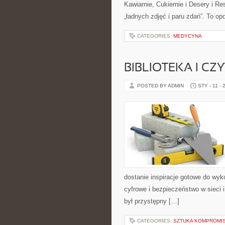
Kawiarnie, Cukiernie i Desery i Rest
„ładnych zdjęć i paru zdań”. To o
CATEGORIES:
MEDYCYNA
BIBLIOTEKA I CZ
POSTED BY ADMIN
STY - 11 - 
dostanie inspiracje gotowe do wyk
cyfrowe i bezpieczeństwo w sieci i
był przystępny […]
CATEGORIES:
SZTUKA KOMPROMI