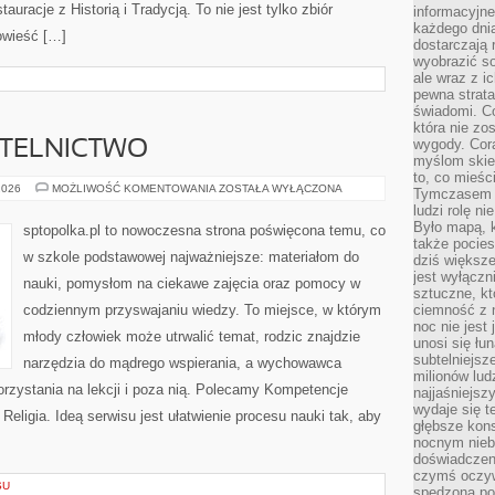
auracje z Historią i Tradycją. To nie jest tylko zbiór
informacyjne
każdego dnia
powieść […]
dostarczają 
wyobrazić so
ale wraz z i
pewna strata
świadomi. C
która nie zo
wygody. Cor
YTELNICTWO
myślom skier
to, co mieśc
BIBLIOTEKA
2026
MOŻLIWOŚĆ KOMENTOWANIA
ZOSTAŁA WYŁĄCZONA
Tymczasem n
I
ludzi rolę ni
CZYTELNICTWO
Było mapą, 
sptopolka.pl to nowoczesna strona poświęcona temu, co
także pocie
w szkole podstawowej najważniejsze: materiałom do
dziś większe
jest wyłączn
nauki, pomysłom na ciekawe zajęcia oraz pomocy w
sztuczne, kt
codziennym przyswajaniu wiedzy. To miejsce, w którym
ciemność z 
noc nie jest
młody człowiek może utrwalić temat, rodzic znajdzie
unosi się łu
subtelniejsze
narzędzia do mądrego wspierania, a wychowawca
milionów lud
orzystania na lekcji i poza nią. Polecamy Kompetencje
najjaśniejsz
wydaje się 
 Religia. Ideą serwisu jest ułatwienie procesu nauki tak, aby
głębsze kons
nocnym nieb
doświadczeni
czymś oczyw
SU
spędzona po