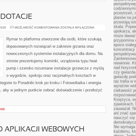
perspektywę.
codziennymi
przestrzeń, 
 DOTACJE
planów na ju
przestają ist
skala. Pojawi
FINANSOWANIE
 2026
MOŻLIWOŚĆ KOMENTOWANIA
ZOSTAŁA WYŁĄCZONA
I
upokarza, al
DOTACJE
może dawać 
Rymar to platforma stworzone dla osób, które szukają
przypomina 
epoce stałeg
dopasowanych rozwiązań w zakresie grzania oraz
koncentracji
nowoczesnych systemów instalacyjnych dla domu. Na
perspektywa 
Zainteresow
stronie prezentujemy kominki, urządzenia typu heat
niewinnie. 
nad horyzont
pump i szeroko rozumiane instalacje grzewcze z myślą
czy gwiazda
o wygodzie, spokoju oraz racjonalnych kosztach w
gwiazdę podc
raz trafia w
egorie to Poradniki krok po kroku i Fotowoltaika i energia
wyraźnie wi
o, aby w jednym punkcie zebrać doświadczenie i przełożyć
ciekawość p
rozpoznawać 
Księżyca, w
zjawiskach, 
zauważał. Ni
OME
ani znać spe
nauczyć się 
demokratycz
Nie wymaga b
O APLIKACJI WEBOWYCH
każdemu, kt
głową. Jedn