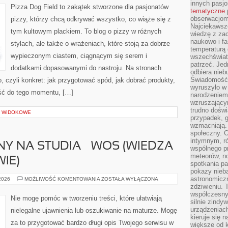
innych pasj
DLA
Pizza Dog Field to zakątek stworzone dla pasjonatów
ALERGIKÓW
tematyczne
obserwacjom 
pizzy, którzy chcą odkrywać wszystko, co wiąże się z
Najciekawsze
tym kultowym plackiem. To blog o pizzy w różnych
wiedzę z za
naukowo i fa
stylach, ale także o wrażeniach, które stoją za dobrze
temperaturą 
wypieczonym ciastem, ciągnącym się serem i
wszechświata
patrzeć. Jed
dodatkami dopasowanymi do nastroju. Na stronach
odbiera nieb
Świadomość,
o, czyli konkret: jak przygotować spód, jak dobrać produkty,
wyruszyło w
jść do tego momentu, […]
narodzeniem,
wzruszającym
trudno doświ
Y WIDOKOWE
przypadek, 
wzmacniają.
społeczny. 
intymnym, ró
Y NA STUDIA – WOS (WIEDZA
wspólnego p
meteorów, n
IE)
spotkania pa
pokazy nieba
astronomiczn
EGZAMIN
 2026
MOŻLIWOŚĆ KOMENTOWANIA
ZOSTAŁA WYŁĄCZONA
WSTĘPNY
zdziwieniu. 
NA
współczesny
STUDIA
Nie mogę pomóc w tworzeniu treści, które ułatwiają
–
silnie zindy
WOS
urządzeniac
nielegalne ujawnienia lub oszukiwanie na maturze. Mogę
(WIEDZA
kieruje się 
O
za to przygotować bardzo długi opis Twojego serwisu w
SPOŁECZEŃSTWIE)
większe od 