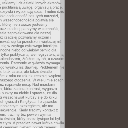
, reklamy i dziesiątki innych ekranów
 pochłaniają uwagę, organizują pracę,
rozrywki i wypełniają czas. Trudno dziś
bie codzienność bez tych narzędzi,
ch wszechobecnością pojawia się
, której nie zawsze jesteśmy
oraz rzadziej patrzymy w ciemność,
stała zaprojektowana dla naszej
az rzadziej pozwalamy oczom i
ować się ku przestrzeni większej niż
i się w zasięgu cyfrowego interfejsu.
ocne niebo od wieków pełniło dla
e tylko praktyczną, ale i egzystencjalną.
kalendarzem, źródłem pytań, a czasem
szenia. Patrzenie w gwiazdy wymaga
go wysiłku niż dawniej. Problemem nie
ie brak czasu, ale także światło
óre z roku na rok skuteczniej wypiera
naszego otoczenia. W wielu miejscach
 już naprawdę nocą. Nad miastami
na, która zaciera kontrast, wygasza
 punkty na niebie i sprawia, że dla
zi wszechświat kurczy się do kilku
ych gwiazd i Księżyca. To zjawisko
technicznym szczegółem, ale ma
ekwencje. Kiedy tracimy kontakt z
em, tracimy też pewien wymiar
a świata, który przez tysiące lat był
istym. A przecież nawet krótka chwila
d ciemnym niebem potrafi zmienić