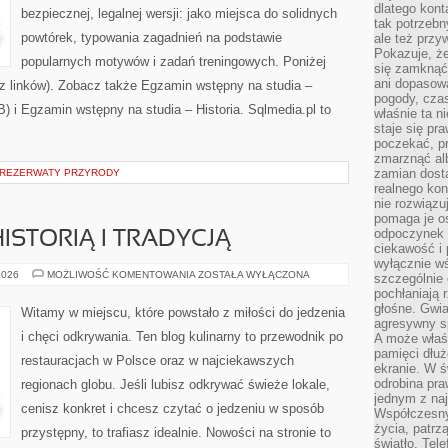
dlatego kont
bezpiecznej, legalnej wersji: jako miejsca do solidnych
tak potrzebn
powtórek, typowania zagadnień na podstawie
ale też przy
Pokazuje, że
popularnych motywów i zadań treningowych. Poniżej
się zamknąć
ani dopasow
 linków). Zobacz także Egzamin wstępny na studia –
pogody, cza
 i Egzamin wstępny na studia – Historia. Sqlmedia.pl to
właśnie ta n
staje się pr
poczekać, p
zmarznąć al
zamian dosta
 REZERWATY PRZYRODY
realnego ko
nie rozwiązu
pomaga je o
odpoczynek 
ISTORIĄ I TRADYCJĄ
ciekawość i 
wyłącznie wś
RESTAURACJE
2026
MOŻLIWOŚĆ KOMENTOWANIA
ZOSTAŁA WYŁĄCZONA
szczególnie 
Z
pochłaniają 
HISTORIĄ
I
głośne. Gwi
Witamy w miejscu, które powstało z miłości do jedzenia
TRADYCJĄ
agresywny s
i chęci odkrywania. Ten blog kulinarny to przewodnik po
A może właśn
pamięci dłuż
restauracjach w Polsce oraz w najciekawszych
ekranie. W ś
odrobina pr
regionach globu. Jeśli lubisz odkrywać świeże lokale,
jednym z na
cenisz konkret i chcesz czytać o jedzeniu w sposób
Współczesny
życia, patrz
przystępny, to trafiasz idealnie. Nowości na stronie to
światło. Tele