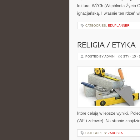
kultura. WŻCh (Wspólnota Życia C
ignacjańską. I właśnie ten rdzeń w
CATEGORIES:
EDUPLANNER
RELIGIA / ETYKA
POSTED BY ADMIN
STY - 15 -
które celują w lepsze wyniki. Pol
(WF i zdrowie). Na stronie znajdz
CATEGORIES:
ZAROSLA