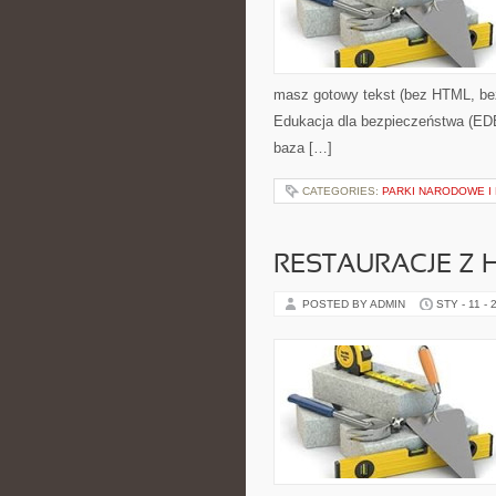
masz gotowy tekst (bez HTML, bez
Edukacja dla bezpieczeństwa (EDB)
baza […]
CATEGORIES:
PARKI NARODOWE I
RESTAURACJE Z H
POSTED BY ADMIN
STY - 11 - 