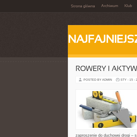
Archiwum
Klub
Strona główna
NAJFAJNIEJS
ROWERY I AKTY
POSTED BY ADMIN
STY - 15 -
zaproszenie do duchowej drogi – s