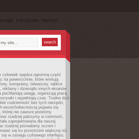
SCRIBE
FACEBOOK
TWITTER
 człowiek spędza ogromną część
ąc na powierzchnie, które emitują
fony, komputery, telewizory, tablice
, reklamy i dziesiątki innych ekranów
 pochłaniają uwagę, organizują pracę,
rozrywki i wypełniają czas. Trudno dziś
bie codzienność bez tych narzędzi,
ch wszechobecnością pojawia się
, której nie zawsze jesteśmy
oraz rzadziej patrzymy w ciemność,
stała zaprojektowana dla naszej
az rzadziej pozwalamy oczom i
ować się ku przestrzeni większej niż
i się w zasięgu cyfrowego interfejsu.