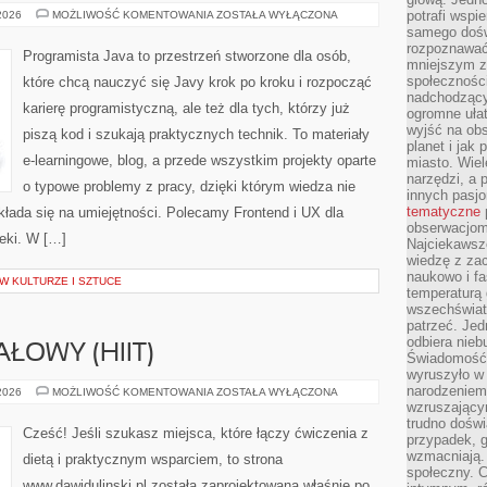
BEZPIECZEŃSTWO
potrafi wspie
 2026
MOŻLIWOŚĆ KOMENTOWANIA
ZOSTAŁA WYŁĄCZONA
APLIKACJI
samego dośw
WEBOWYCH
rozpoznawać
Programista Java to przestrzeń stworzone dla osób,
mniejszym z
społeczności
które chcą nauczyć się Javy krok po kroku i rozpocząć
nadchodzący
karierę programistyczną, ale też dla tych, którzy już
ogromne ułat
wyjść na ob
piszą kod i szukają praktycznych technik. To materiały
planet i jak
e-learningowe, blog, a przede wszystkim projekty oparte
miasto. Wiel
narzędzi, a 
o typowe problemy z pracy, dzięki którym wiedza nie
innych pasj
tematyczne
zekłada się na umiejętności. Polecamy Frontend i UX dla
obserwacjom 
teki. W […]
Najciekawsze
wiedzę z za
naukowo i fa
W KULTURZE I SZTUCE
temperaturą 
wszechświata
patrzeć. Jed
odbiera nieb
ŁOWY (HIIT)
Świadomość,
wyruszyło w
narodzeniem,
TRENING
 2026
MOŻLIWOŚĆ KOMENTOWANIA
ZOSTAŁA WYŁĄCZONA
INTERWAŁOWY
wzruszającym
(HIIT)
trudno doświ
Cześć! Jeśli szukasz miejsca, które łączy ćwiczenia z
przypadek, 
wzmacniają.
dietą i praktycznym wsparciem, to strona
społeczny. 
www.dawidulinski.pl została zaprojektowana właśnie po