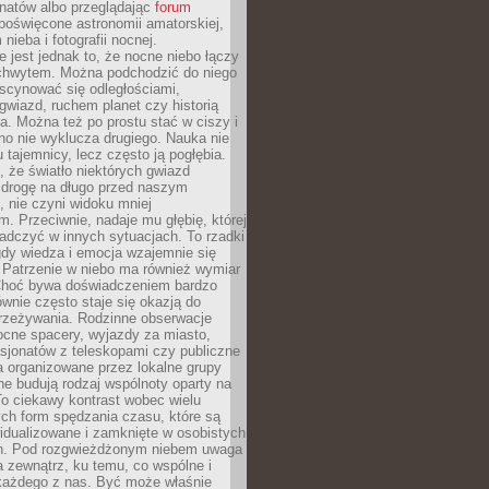
onatów albo przeglądając
forum
poświęcone astronomii amatorskiej,
nieba i fotografii nocnej.
 jest jednak to, że nocne niebo łączy
chwytem. Można podchodzić do niego
scynować się odległościami,
gwiazd, ruchem planet czy historią
. Można też po prostu stać w ciszy i
no nie wyklucza drugiego. Nauka nie
u tajemnicy, lecz często ją pogłębia.
 że światło niektórych gwiazd
 drogę na długo przed naszym
 nie czyni widoku mniej
. Przeciwnie, nadaje mu głębię, której
adczyć w innych sytuacjach. To rzadki
gdy wiedza i emocja wzajemnie się
 Patrzenie w niebo ma również wymiar
Choć bywa doświadczeniem bardzo
wnie często staje się okazją do
rzeżywania. Rodzinne obserwacje
ocne spacery, wyjazdy za miasto,
sjonatów z teleskopami czy publiczne
 organizowane przez lokalne grupy
e budują rodzaj wspólnoty oparty na
To ciekawy kontrast wobec wielu
ch form spędzania czasu, które są
widualizowane i zamknięte w osobistych
h. Pod rozgwieżdżonym niebem uwaga
na zewnątrz, ku temu, co wspólne i
każdego z nas. Być może właśnie