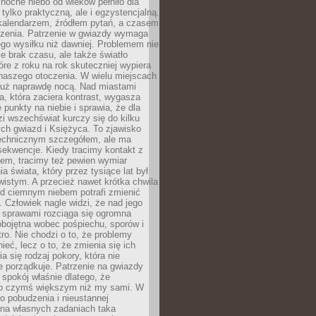
ocne niebo od wieków pełniło dla
e tylko praktyczną, ale i egzystencjalną.
kalendarzem, źródłem pytań, a czasem
szenia. Patrzenie w gwiazdy wymaga
go wysiłku niż dawniej. Problemem nie
ie brak czasu, ale także światło
óre z roku na rok skuteczniej wypiera
naszego otoczenia. W wielu miejscach
 już naprawdę nocą. Nad miastami
na, która zaciera kontrast, wygasza
 punkty na niebie i sprawia, że dla
zi wszechświat kurczy się do kilku
ych gwiazd i Księżyca. To zjawisko
technicznym szczegółem, ale ma
ekwencje. Kiedy tracimy kontakt z
em, tracimy też pewien wymiar
a świata, który przez tysiące lat był
istym. A przecież nawet krótka chwila
d ciemnym niebem potrafi zmienić
 Człowiek nagle widzi, że nad jego
 sprawami rozciąga się ogromna
obojętna wobec pośpiechu, sporów i
tro. Nie chodzi o to, że problemy
nieć, lecz o to, że zmienia się ich
a się rodzaj pokory, która nie
e porządkuje. Patrzenie na gwiazdy
spokój właśnie dlatego, że
o czymś większym niż my sami. W
o pobudzenia i nieustannej
 na własnych zadaniach taka