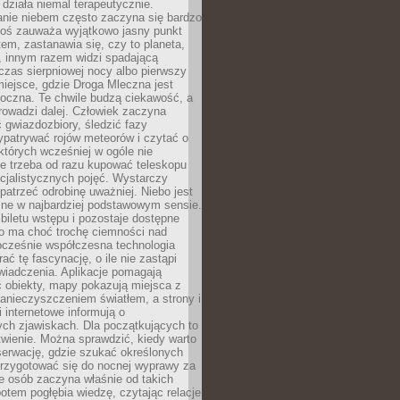
działa niemal terapeutycznie.
anie niebem często zaczyna się bardzo
Ktoś zauważa wyjątkowo jasny punkt
em, zastanawia się, czy to planeta,
, innym razem widzi spadającą
zas sierpniowej nocy albo pierwszy
 miejsce, gdzie Droga Mleczna jest
doczna. Te chwile budzą ciekawość, a
rowadzi dalej. Człowiek zaczyna
gwiazdozbiory, śledzić fazy
ypatrywać rojów meteorów i czytać o
których wcześniej w ogóle nie
e trzeba od razu kupować teleskopu
cjalistycznych pojęć. Wystarczy
patrzeć odrobinę uważniej. Niebo jest
ne w najbardziej podstawowym sensie.
iletu wstępu i pozostaje dostępne
o ma choć trochę ciemności nad
ocześnie współczesna technologia
rać tę fascynację, o ile nie zastąpi
iadczenia. Aplikacje pomagają
 obiekty, mapy pokazują miejsca z
anieczyszczeniem światłem, a strony i
 internetowe informują o
ch zjawiskach. Dla początkujących to
wienie. Można sprawdzić, kiedy warto
serwację, gdzie szukać określonych
 przygotować się do nocnej wyprawy za
e osób zaczyna właśnie od takich
potem pogłębia wiedzę, czytając relacje