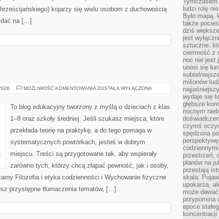
Tymczasem n
ludzi rolę ni
hrześcijańskiego) kojarzy się wielu osobom z duchowością
Było mapą, 
idać na […]
także pocie
dziś większe
jest wyłączn
sztuczne, kt
ciemność z 
noc nie jest
unosi się łu
subtelniejsze
milionów lud
RELIGIA
 2026
MOŻLIWOŚĆ KOMENTOWANIA
ZOSTAŁA WYŁĄCZONA
najjaśniejsz
/
wydaje się 
ETYKA
głębsze kons
To blog edukacyjny tworzony z myślą o dzieciach z klas
nocnym nieb
1–8 oraz szkoły średniej. Jeśli szukasz miejsca, które
doświadczeni
czymś oczyw
przekłada teorię na praktykę, a do tego pomaga w
spędzona po
perspektywę.
systematycznych powtórkach, jesteś w dobrym
codziennymi
miejscu. Treści są przygotowane tak, aby wspierały
przestrzeń, 
planów na ju
zarówno tych, którzy chcą złapać pewność, jak i osoby,
przestają ist
ecamy Filozofia i etyka codzienności i Wychowanie fizyczne
skala. Pojawi
upokarza, al
iesz przystępne tłumaczenia tematów, […]
może dawać 
przypomina 
epoce stałeg
koncentracji