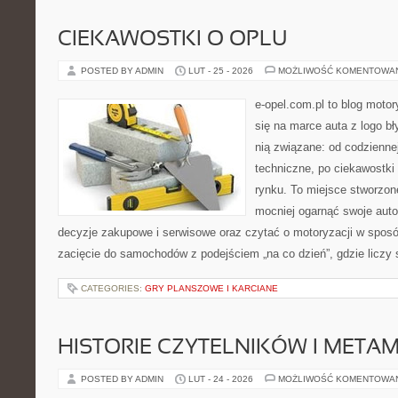
CIEKAWOSTKI O OPLU
POSTED BY ADMIN
LUT - 25 - 2026
MOŻLIWOŚĆ KOMENTOWA
e-opel.com.pl to blog motor
się na marce auta z logo b
nią związane: od codziennej
techniczne, po ciekawostki
rynku. To miejsce stworzon
mocniej ogarnąć swoje auto
decyzje zakupowe i serwisowe oraz czytać o motoryzacji w sposó
zacięcie do samochodów z podejściem „na co dzień”, gdzie liczy 
CATEGORIES:
GRY PLANSZOWE I KARCIANE
HISTORIE CZYTELNIKÓW I META
POSTED BY ADMIN
LUT - 24 - 2026
MOŻLIWOŚĆ KOMENTOWA