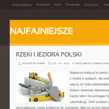
Archiwum
Klub
Skawinski
Str
Strona główna
Spis Treści
NAJFAJNIEJSZE
RZEKI I JEZIORA POLSKI
POSTED BY ADMIN
LUT - 26 - 2026
MOŻLIWOŚĆ KOMENTOWA
Nadorsze-haller.pl to portal
z myślą o osobach, dla któ
więcej niż tylko weekendo
którym terenowe obserwacje
każdy tekst ma pomagać łow
satysfakcją. Jeśli szukasz
uporządkować swoje podejście do zestawów, albo po prostu lubisz