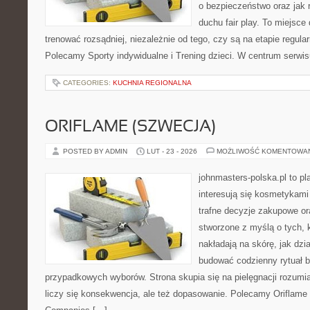
o bezpieczeństwo oraz jak 
duchu fair play. To miejsce 
trenować rozsądniej, niezależnie od tego, czy są na etapie regula
Polecamy Sporty indywidualne i Trening dzieci. W centrum serwi
CATEGORIES:
KUCHNIA REGIONALNA
ORIFLAME (SZWECJA)
POSTED BY ADMIN
LUT - 23 - 2026
MOŻLIWOŚĆ KOMENTOWA
johnmasters-polska.pl to pl
interesują się kosmetykami
trafne decyzje zakupowe or
stworzone z myślą o tych, k
nakładają na skórę, jak dzi
budować codzienny rytuał 
przypadkowych wyborów. Strona skupia się na pielęgnacji rozumia
liczy się konsekwencja, ale też dopasowanie. Polecamy Oriflame 