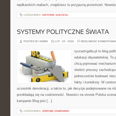
wędkarskich realiach, znajdziesz tu przyjazną przestrzeń. Nowośc
CATEGORIES:
HISTORIE SUKCESU
SYSTEMY POLITYCZNE ŚWIATA
POSTED BY ADMIN
LUT - 25 - 2026
MOŻLIWOŚĆ KOMENTOWA
ryszard-galla.pl to blog pol
edukacji obywatelskiej. To 
chcą pojmować mechanizmy
śledzić procesy zachodząc
jednocześnie budować nieza
fakty i konteksty. W centru
uczestnik demokracji, a także to, jak decyzje podejmowane na r
przekładają się na codzienność. Nowości na stronie Polska scena 
kampanie Blog jest […]
CATEGORIES:
ZDROWE ZAMIENNIKI