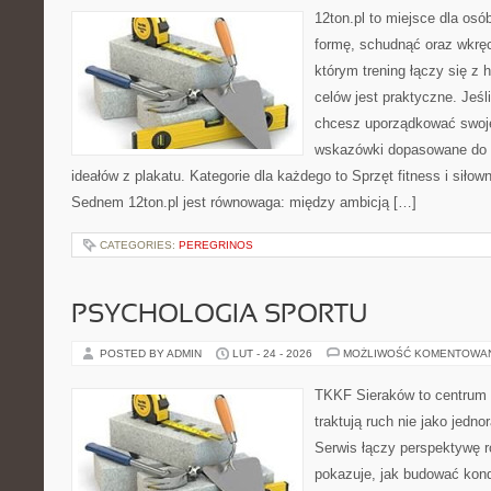
12ton.pl to miejsce dla osó
formę, schudnąć oraz wkręci
którym trening łączy się z h
celów jest praktyczne. Jeś
chcesz uporządkować swoje 
wskazówki dopasowane do c
ideałów z plakatu. Kategorie dla każdego to Sprzęt fitness i siłown
Sednem 12ton.pl jest równowaga: między ambicją […]
CATEGORIES:
PEREGRINOS
PSYCHOLOGIA SPORTU
POSTED BY ADMIN
LUT - 24 - 2026
MOŻLIWOŚĆ KOMENTOWA
TKKF Sieraków to centrum w
traktują ruch nie jako jedno
Serwis łączy perspektywę 
pokazuje, jak budować kond