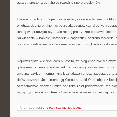
auta są proste, a potrafią oszczędzić sporo problemów.
Dla wielu osób istotna jest także estetyka i wygoda, więc na blogu
wnętrza, dbaniu o lakier, wyborze akcesoriów czy drobnych uspra
tuning w sportowym stylu, ale raczej praktyczne poprawki: lepsze
rozwiązania w kabinie, porządek w bagażniku, ochrona tapicerki. 
poprawić codzienne użytkowanie, a e-opel.com.pl może podpowiada
Najważniejsze w e-opel.com.pl jest to, że blog chce być dla czyte
gdzie można znaleźć wskazówki, które da się zastosować od razu,
opisana językiem normalnym. Bez udawania, bez nadęcia, za to z
doświadczenie. Jeśli interesują Cię auta marki Opel, chcesz lepie
samochodowe decyzje i mieć pod ręką zbiór podpowiedzi, ten blog
to, by być Twoim punktem odniesienia w świecie codziennej motor
CATEGORIES:
GRY PLANSZOWE I KARCIANE