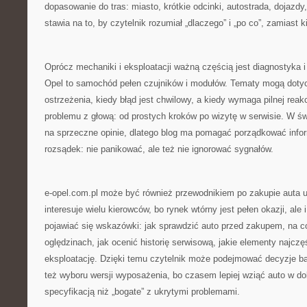
dopasowanie do tras: miasto, krótkie odcinki, autostrada, dojazdy
stawia na to, by czytelnik rozumiał „dlaczego” i „po co”, zamiast k
Oprócz mechaniki i eksploatacji ważną częścią jest diagnostyka i
Opel to samochód pełen czujników i modułów. Tematy mogą dotycz
ostrzeżenia, kiedy błąd jest chwilowy, a kiedy wymaga pilnej reakc
problemu z głową: od prostych kroków po wizytę w serwisie. W świ
na sprzeczne opinie, dlatego blog ma pomagać porządkować info
rozsądek: nie panikować, ale też nie ignorować sygnałów.
e-opel.com.pl może być również przewodnikiem po zakupie auta 
interesuje wielu kierowców, bo rynek wtórny jest pełen okazji, ale
pojawiać się wskazówki: jak sprawdzić auto przed zakupem, na 
oględzinach, jak ocenić historię serwisową, jakie elementy najczę
eksploatację. Dzięki temu czytelnik może podejmować decyzje bar
też wyboru wersji wyposażenia, bo czasem lepiej wziąć auto w do
specyfikacją niż „bogate” z ukrytymi problemami.