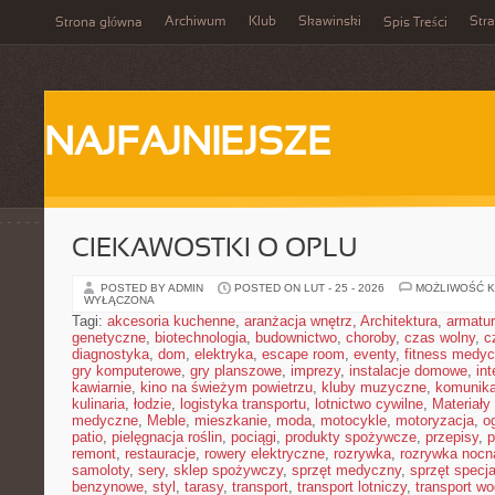
Archiwum
Klub
Skawinski
Str
Strona główna
Spis Treści
NAJFAJNIEJSZE
CIEKAWOSTKI O OPLU
POSTED BY ADMIN
POSTED ON LUT - 25 - 2026
MOŻLIWOŚĆ 
WYŁĄCZONA
Tagi:
akcesoria kuchenne
,
aranżacja wnętrz
,
Architektura
,
armatu
genetyczne
,
biotechnologia
,
budownictwo
,
choroby
,
czas wolny
,
c
diagnostyka
,
dom
,
elektryka
,
escape room
,
eventy
,
fitness medy
gry komputerowe
,
gry planszowe
,
imprezy
,
instalacje domowe
,
in
kawiarnie
,
kino na świeżym powietrzu
,
kluby muzyczne
,
komunika
kulinaria
,
łodzie
,
logistyka transportu
,
lotnictwo cywilne
,
Materiały
medyczne
,
Meble
,
mieszkanie
,
moda
,
motocykle
,
motoryzacja
,
o
patio
,
pielęgnacja roślin
,
pociągi
,
produkty spożywcze
,
przepisy
,
p
remont
,
restauracje
,
rowery elektryczne
,
rozrywka
,
rozrywka nocn
samoloty
,
sery
,
sklep spożywczy
,
sprzęt medyczny
,
sprzęt specja
benzynowe
,
styl
,
tarasy
,
transport
,
transport lotniczy
,
transport w