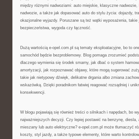
między różnymi nadwoziami: auto miejskie, klasyczne nadwozie
nadwozie, a także jak dopasować auto do stylu życia: dojazdy, tra
okazjonalne wyjazdy. Poruszane są też wątki wyposażenia, takie
bezpieczeństwa, wygoda czy łączność.
Dużą wartością e-opel.com.pl są tematy eksploatacyjne, bo to on
samochód będzie bezproblemowy. Blog pomaga zrozumieć podstawy
dlaczego wymienia się środek smarny, jak dbać o system hamowa
amortyzacji, jak rozpoznawać objawy, które mogą sugerować zużyc
takie jak nietypowy dźwięk, delikatne drgania albo zmiana zachow
wskazówką. Dzięki poradnikom łatwiej reagować rozsądniej i uni
konsekwencji.
W blogu pojawiają się również treści o silnikach i napędach, bo wy
najważniejszych decyzji. Czy lepiej postawić na benzynę, diesla
mieszany lub auto elektryczne? e-opel.com.pl może tłumaczyć ró
koszty, styl jazdy, a także typowe elementy, które warto kontrolo