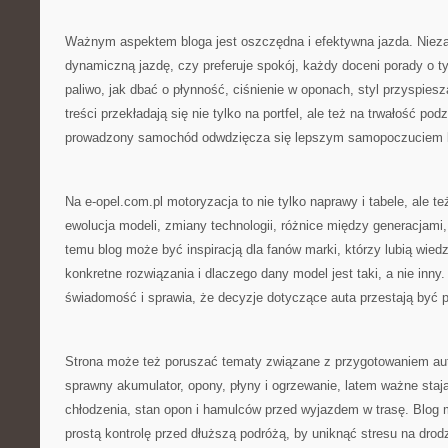
Ważnym aspektem bloga jest oszczędna i efektywna jazda. Niezal
dynamiczną jazdę, czy preferuje spokój, każdy doceni porady o t
paliwo, jak dbać o płynność, ciśnienie w oponach, styl przyspies
treści przekładają się nie tylko na portfel, ale też na trwałość po
prowadzony samochód odwdzięcza się lepszym samopoczuciem 
Na e-opel.com.pl motoryzacja to nie tylko naprawy i tabele, ale te
ewolucja modeli, zmiany technologii, różnice między generacjami,
temu blog może być inspiracją dla fanów marki, którzy lubią wiedz
konkretne rozwiązania i dlaczego dany model jest taki, a nie inny
świadomość i sprawia, że decyzje dotyczące auta przestają być 
Strona może też poruszać tematy związane z przygotowaniem aut
sprawny akumulator, opony, płyny i ogrzewanie, latem ważne stają
chłodzenia, stan opon i hamulców przed wyjazdem w trasę. Blog 
prostą kontrolę przed dłuższą podróżą, by uniknąć stresu na drod