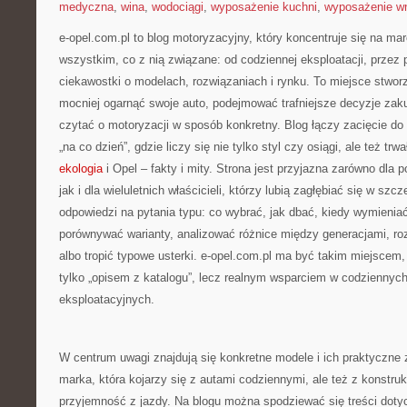
medyczna
,
wina
,
wodociągi
,
wyposażenie kuchni
,
wyposażenie wn
e-opel.com.pl to blog motoryzacyjny, który koncentruje się na mar
wszystkim, co z nią związane: od codziennej eksploatacji, przez 
ciekawostki o modelach, rozwiązaniach i rynku. To miejsce stwor
mocniej ogarnąć swoje auto, podejmować trafniejsze decyzje zak
czytać o motoryzacji w sposób konkretny. Blog łączy zacięcie 
„na co dzień”, gdzie liczy się nie tylko styl czy osiągi, ale też t
ekologia
i Opel – fakty i mity. Strona jest przyjazna zarówno dla
jak i dla wieluletnich właścicieli, którzy lubią zagłębiać się w szc
odpowiedzi na pytania typu: co wybrać, jak dbać, kiedy wymienia
porównywać warianty, analizować różnice między generacjami, r
albo tropić typowe usterki. e-opel.com.pl ma być takim miejscem,
tylko „opisem z katalogu”, lecz realnym wsparciem w codziennyc
eksploatacyjnych.
W centrum uwagi znajdują się konkretne modele i ich praktyczne 
marka, która kojarzy się z autami codziennymi, ale też z konstruk
przyjemność z jazdy. Na blogu można spodziewać się treści doty