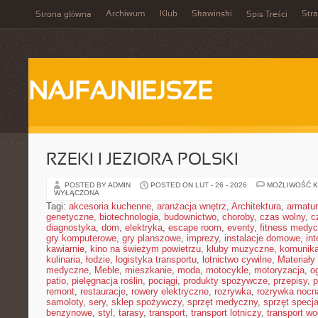
Archiwum
Klub
Skawinski
Str
Strona główna
Spis Treści
NAJFAJNIEJSZE
RZEKI I JEZIORA POLSKI
POSTED BY ADMIN
POSTED ON LUT - 26 - 2026
MOŻLIWOŚĆ 
WYŁĄCZONA
Tagi:
akcesoria kuchenne
,
aranżacja wnętrz
,
Architektura
,
armatu
genetyczne
,
biotechnologia
,
budownictwo
,
choroby
,
czas wolny
,
c
diagnostyka
,
dom
,
elektryka
,
escape room
,
eventy
,
fitness medy
gry komputerowe
,
gry planszowe
,
imprezy
,
instalacje domowe
,
in
kawiarnie
,
kino na świeżym powietrzu
,
kluby muzyczne
,
komunika
kulinaria
,
łodzie
,
logistyka transportu
,
lotnictwo cywilne
,
Materiały
medyczne
,
Meble
,
mieszkanie
,
moda
,
motocykle
,
motoryzacja
,
o
patio
,
pielęgnacja roślin
,
pociągi
,
produkty spożywcze
,
przepisy
,
p
remont
,
restauracje
,
rowery elektryczne
,
rozrywka
,
rozrywka nocn
samoloty
,
sery
,
sklep spożywczy
,
sprzęt medyczny
,
sprzęt specja
benzynowe
,
styl
,
tarasy
,
transport
,
transport lotniczy
,
transport w