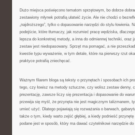
Dużo miejsca poświęcono tematom sprzętowym, bo dobrze dobran
zestawiony młynek potrafią ułatwić życie. Ale nie chodzi o bezre
„najdroższego”, tylko o dopasowanie narzędzi do stylu łowienia. N
podejście, które tłumaczy, jak rozumieć pracę wędziska, dlaczego
lepsza do konkretnej metody, a inna do odmiennej techniki, oraz ja
zestaw jest niedopasowany. Sprzęt ma pomagać, a nie przeszkadza
kwestie typu wyważenie, w tym detale, które na pierwszy rzut oka
praktyce potrafią zniechęcać.
Ważnym filarem bloga są teksty o przynętach i sposobach ich pr
tego, czy łowisz na metody sztuczne, czy wolisz zestaw denny, c
prezentację, zawsze liczy się prezentacja i dopasowanie do warun
przewija się myśl, że przynęta nie jest magicznym talizmanem, ty
umieć użyć. Dlatego pojawiają się rozważania o barwach, gabaryta
także o tym, kiedy warto zejść głębiej, a kiedy podnieść przynęt
podane jest w sposób, który ma dawać czytelnikowi narzędzie do 