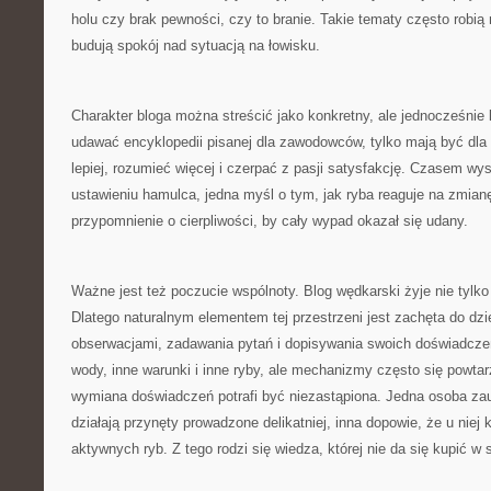
holu czy brak pewności, czy to branie. Takie tematy często robią
budują spokój nad sytuacją na łowisku.
Charakter bloga można streścić jako konkretny, ale jednocześnie 
udawać encyklopedii pisanej dla zawodowców, tylko mają być dla l
lepiej, rozumieć więcej i czerpać z pasji satysfakcję. Czasem w
ustawieniu hamulca, jedna myśl o tym, jak ryba reaguje na zmian
przypomnienie o cierpliwości, by cały wypad okazał się udany.
Ważne jest też poczucie wspólnoty. Blog wędkarski żyje nie tylko
Dlatego naturalnym elementem tej przestrzeni jest zachęta do dzi
obserwacjami, zadawania pytań i dopisywania swoich doświadcz
wody, inne warunki i inne ryby, ale mechanizmy często się powtar
wymiana doświadczeń potrafi być niezastąpiona. Jedna osoba za
działają przynęty prowadzone delikatniej, inna dopowie, że u niej
aktywnych ryb. Z tego rodzi się wiedza, której nie da się kupić w s