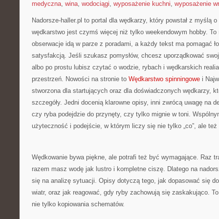
medyczna
,
wina
,
wodociągi
,
wyposażenie kuchni
,
wyposażenie wn
Nadorsze-haller.pl to portal dla wędkarzy, który powstał z myślą o
wędkarstwo jest czymś więcej niż tylko weekendowym hobby. To 
obserwacje idą w parze z poradami, a każdy tekst ma pomagać ło
satysfakcją. Jeśli szukasz pomysłów, chcesz uporządkować swoj
albo po prostu lubisz czytać o wodzie, rybach i wędkarskich reali
przestrzeń. Nowości na stronie to
Wędkarstwo spinningowe
i Najw
stworzona dla startujących oraz dla doświadczonych wędkarzy, kt
szczegóły. Jedni docenią klarowne opisy, inni zwrócą uwagę na de
czy ryba podejdzie do przynęty, czy tylko mignie w toni. Wspóln
użyteczność i podejście, w którym liczy się nie tylko „co”, ale też
Wędkowanie bywa piękne, ale potrafi też być wymagające. Raz tr
razem masz wodę jak lustro i kompletne ciszę. Dlatego na nadorsz
się na analizę sytuacji. Opisy dotyczą tego, jak dopasować się do 
wiatr, oraz jak reagować, gdy ryby zachowują się zaskakująco. To
nie tylko kopiowania schematów.