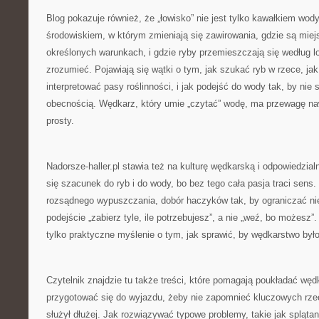
Blog pokazuje również, że „łowisko” nie jest tylko kawałkiem wo
środowiskiem, w którym zmieniają się zawirowania, gdzie są miejs
określonych warunkach, i gdzie ryby przemieszczają się według l
zrozumieć. Pojawiają się wątki o tym, jak szukać ryb w rzece, ja
interpretować pasy roślinności, i jak podejść do wody tak, by nie
obecnością. Wędkarz, który umie „czytać” wodę, ma przewagę naw
prosty.
Nadorsze-haller.pl stawia też na kulturę wędkarską i odpowiedzia
się szacunek do ryb i do wody, bo bez tego cała pasja traci sen
rozsądnego wypuszczania, dobór haczyków tak, by ograniczać ni
podejście „zabierz tyle, ile potrzebujesz”, a nie „weź, bo możesz”.
tylko praktyczne myślenie o tym, jak sprawić, by wędkarstwo było
Czytelnik znajdzie tu także treści, które pomagają poukładać wę
przygotować się do wyjazdu, żeby nie zapomnieć kluczowych rzec
służył dłużej. Jak rozwiązywać typowe problemy, takie jak splątan