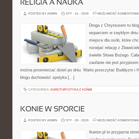
RELIGIA A NAUKA
POSTED BY ADMIN
STY - 31 - 2026
MOŻLIWOŚĆ KOMENTOWA
Droga z Chrystusem to blog 
wsparciem w zwykłym dniu 
miejsce dla osób, które chc
rozwijać relację z Zbawici
świetle Słowa Bożego. Cała 
zaufanie nie jest przypisem
można przemierzać dzień po dniu. Warto przeczytać Buddyzm i H
blogu duchowość spotyka […]
CATEGORIES:
AGROTURYSTYKA Z KOŃMI
KONIE W SPORCIE
POSTED BY ADMIN
STY - 30 - 2026
MOŻLIWOŚĆ KOMENTOWA
Ikarion.pl to przyjazna stro