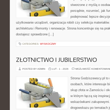
stworzone z myślą o osobac
porządnie, rozumieć, jak fun
podejmować lepsze decyzje
użytkowanie urządzeń, organizacja robót czy selekcja materiałó
architektura i Remonty i renowacje. Strona koncentruje się na pr
dostajesz sprawdzone […]
CATEGORIES:
WYSKOCZMY
ZŁOTNICTWO I JUBILERSTWO
POSTED BY ADMIN
LUT - 1 - 2026
MOŻLIWOŚĆ KOMENTOWAN
Strona Godziszewscy.pl to 
osobach, które interesuje bi
skup złota w Zamościu i oko
w którym łączą się inspirac
wskazówkami zakupowymi. 
drogowskazu po tematach ju