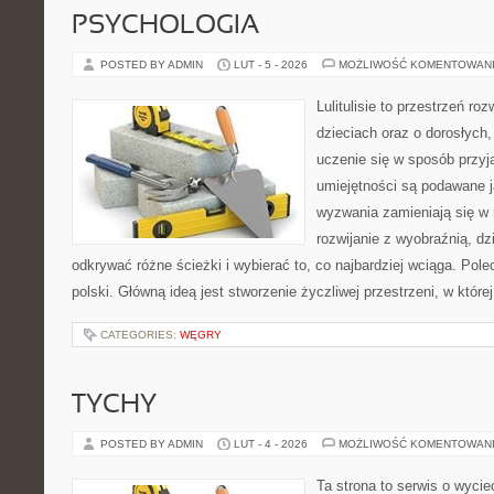
PSYCHOLOGIA
POSTED BY ADMIN
LUT - 5 - 2026
MOŻLIWOŚĆ KOMENTOWAN
Lulitulisie to przestrzeń r
dzieciach oraz o dorosłych,
uczenie się w sposób przyj
umiejętności są podawane 
wyzwania zamieniają się w 
rozwijanie z wyobraźnią, d
odkrywać różne ścieżki i wybierać to, co najbardziej wciąga. Pol
polski. Główną ideą jest stworzenie życzliwej przestrzeni, w któr
CATEGORIES:
WĘGRY
TYCHY
POSTED BY ADMIN
LUT - 4 - 2026
MOŻLIWOŚĆ KOMENTOWAN
Ta strona to serwis o wyci