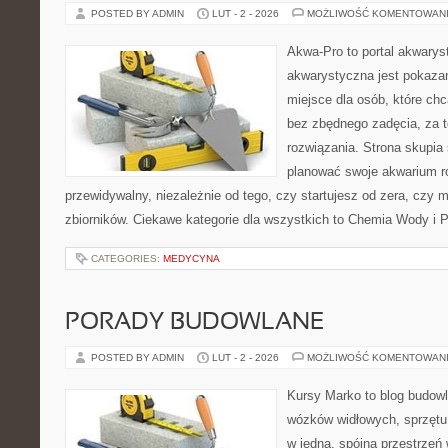
POSTED BY ADMIN
LUT - 2 - 2026
MOŻLIWOŚĆ KOMENTOWAN
Akwa-Pro to portal akwarys
akwarystyczna jest pokazan
miejsce dla osób, które ch
bez zbędnego zadęcia, za t
rozwiązania. Strona skupia
planować swoje akwarium r
przewidywalny, niezależnie od tego, czy startujesz od zera, czy 
zbiorników. Ciekawe kategorie dla wszystkich to Chemia Wody i P
CATEGORIES:
MEDYCYNA
PORADY BUDOWLANE
POSTED BY ADMIN
LUT - 2 - 2026
MOŻLIWOŚĆ KOMENTOWAN
Kursy Marko to blog budowl
wózków widłowych, sprzętu
w jedną, spójną przestrzeń