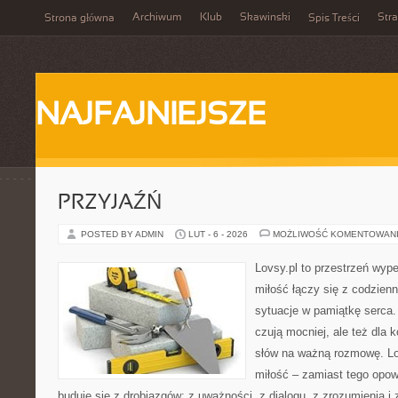
Archiwum
Klub
Skawinski
Str
Strona główna
Spis Treści
NAJFAJNIEJSZE
PRZYJAŹŃ
POSTED BY ADMIN
LUT - 6 - 2026
MOŻLIWOŚĆ KOMENTOWAN
Lovsy.pl to przestrzeń wyp
miłość łączy się z codzienn
sytuacje w pamiątkę serca. 
czują mocniej, ale też dla 
słów na ważną rozmowę. Lov
miłość – zamiast tego opow
buduje się z drobiazgów: z uważności, z dialogu, z zrozumienia i