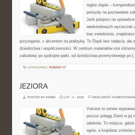
region śląski – kompendiu
pomysły na poznawanie zak
Jeśli polujesz na sprawdz
weekendowych wycieczek a
tras zwiedzania, znajdziesz
przystępnie, z akcentem na praktykę. To Śląsk bez nadęcia, ale 
dziedzictwa i współczesności. W centrum materiałów stoi różnoro
zabudowy po spokojne parki, od dziedzictwa przemysłowego po [
CATEGORIES:
PORADY IT
JEZIORA
POSTED BY ADMIN
LUT - 4 - 2026
MOŻLIWOŚĆ KOMENTOWAN
Vulcans to serwis wyprawow
poczuć potęgę Ziemi w jej n
odsłonie. To miejsce, gdzie 
ogniu, a krajobraz zmienia