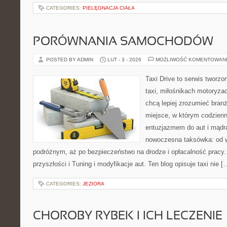
CATEGORIES:
PIELĘGNACJA CIAŁA
PORÓWNANIA SAMOCHODÓW
POSTED BY ADMIN
LUT - 3 - 2026
MOŻLIWOŚĆ KOMENTOWAN
Taxi Drive to serwis tworz
taxi, miłośnikach motoryzac
chcą lepiej zrozumieć branż
miejsce, w którym codzienn
entuzjazmem do aut i mądrą
nowoczesna taksówka: od wy
podróżnym, aż po bezpieczeństwo na drodze i opłacalność pracy
przyszłości i Tuning i modyfikacje aut. Ten blog opisuje taxi nie [
CATEGORIES:
JEZIORA
CHOROBY RYBEK I ICH LECZENIE