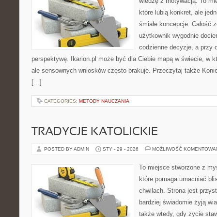
wiedzę z motywacją. To mie
które lubią konkret, ale je
śmiałe koncepcje. Całość z
użytkownik wygodnie dociera
codzienne decyzje, a przy 
perspektywę. Ikarion.pl może być dla Ciebie mapą w świecie, w kt
ale sensownych wniosków często brakuje. Przeczytaj także Konie w
[…]
CATEGORIES:
METODY NAUCZANIA
TRADYCJE KATOLICKIE
POSTED BY ADMIN
STY - 29 - 2026
MOŻLIWOŚĆ KOMENTOWA
To miejsce stworzone z myś
które pomaga umacniać bl
chwilach. Strona jest przys
bardziej świadomie żyją wiar
także wtedy, gdy życie staw