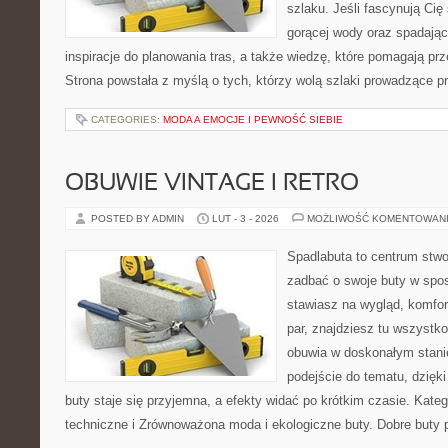
szlaku. Jeśli fascynują Cię
gorącej wody oraz spadające
inspiracje do planowania tras, a także wiedzę, które pomagają p
Strona powstała z myślą o tych, którzy wolą szlaki prowadzące p
CATEGORIES:
MODA A EMOCJE I PEWNOŚĆ SIEBIE
OBUWIE VINTAGE I RETRO
POSTED BY ADMIN
LUT - 3 - 2026
MOŻLIWOŚĆ KOMENTOWAN
Spadlabuta to centrum stwo
zadbać o swoje buty w spo
stawiasz na wygląd, komfor
par, znajdziesz tu wszystko
obuwia w doskonałym stan
podejście do tematu, dzięk
buty staje się przyjemna, a efekty widać po krótkim czasie. Kateg
techniczne i Zrównoważona moda i ekologiczne buty. Dobre buty p