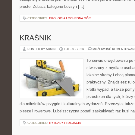
proste. Zobacz kategorie Lovsy i […]
CATEGORIES:
EKOLOGIA I OCHRONA GÓR
KRAŚNIK
POSTED BY ADMIN
LUT - 5 - 2026
MOŻLIWOŚĆ KOMENTOWAN
To serwis o wędrowaniu po 
stworzony z myślą o osobac
lokalne skarby i chcą plan
praktyczny. Znajdziesz tu o
krótki wypad, a także pomy
przestrzeń dla tych, którzy
dla miłośników przygód i kulturalnych wydarzeń. Przeczytaj także T
piesze i rowerowe. Lubelszczyzna potrafi zaskakiwać: raz kusi n
CATEGORIES:
RYTUAŁY PRZEJŚCIA