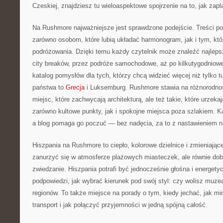
Czeskiej, znajdziesz tu wieloaspektowe spojrzenie na to, jak zap
Na Rushmore najważniejsze jest sprawdzone podejście. Treści p
zarówno osobom, które lubią układać harmonogram, jak i tym, któr
podróżowania. Dzięki temu każdy czytelnik może znaleźć najleps
city breaków, przez podróże samochodowe, aż po kilkutygodniowe
katalog pomysłów dla tych, którzy chcą widzieć więcej niż tylko 
państwa to
Grecja
i Luksemburg. Rushmore stawia na różnorodnoś
miejsc, które zachwycają architekturą, ale też takie, które urzekaj
zarówno kultowe punkty, jak i spokojne miejsca poza szlakiem. K
a blog pomaga go poczuć — bez nadęcia, za to z nastawieniem n
Hiszpania na Rushmore to ciepło, kolorowe dzielnice i zmieniając
zanurzyć się w atmosferze plażowych miasteczek, ale równie do
zwiedzanie. Hiszpania potrafi być jednocześnie głośna i energety
podpowiedzi, jak wybrać kierunek pod swój styl: czy wolisz muze
regionów. To także miejsce na porady o tym, kiedy jechać, jak min
transport i jak połączyć przyjemności w jedną spójną całość.