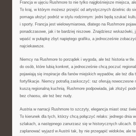
Francja w ujęciu Rushmore to nie tylko najgłośniejsze miejsca, al
To kraj, w którym możesz przejść od artystycznych dzielnic do si
pomaga ułożyć podróż w stylu rodzinnym: jedni będą szukać kultury
i sporty. Francja jest wielowymiarowa, dlatego na Rushmore pojaw
ponadczasowe, jak i te bardziej niszowe. Znajdziesz wskazówki, j
wpaść w pułapkę zbyt napiętego grafiku, a jednocześnie zobaczyć 
najciekawsze.
Niemcy na Rushmore to porządek i wygoda, ale też historia w tle.
do osób, które lubią konkret, a jednocześnie chcą poczuć regiona
pojawiają się inspiracje dla fanów miejskich wypadów, ale też dla 
fortyfikacje. Niemcy potrafią zaskoczyć: raz oferują nowoczesne
kuszą regionalną kuchnią. Rushmore podpowiada, jak złożyć pod
bez chaosu, ale też bez nudy.
Austria w narracji Rushmore to szczyty, elegancja miast oraz świ
To kierunek dla tych, którzy chcą połączyć relaks: jednego dnia
szlakach, a następnego zanurzasz się w historycznych ulicach. B
zaplanować wyjazd w Austrii tak, by nie przegapić widoków, ale t