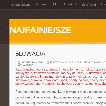
Archiwum
Klub
Skawinski
Str
Strona główna
Spis Treści
NAJFAJNIEJSZE
SŁOWACJA
POSTED BY ADMIN
POSTED ON LUT - 1 - 2026
MOŻLIWOŚĆ K
WYŁĄCZONA
Tagi:
bagaże
,
biegacze
,
dzieci
,
fitness
,
formuła 1
,
hokej
,
kajakars
kulturystyka
,
lotnictwo sportowe
,
motocykle
,
narty
,
nurkowanie
,
o
paralotniarstwo
,
piłka nożna
,
pływanie
,
rajdy
,
rekreacja
,
rodzina
,
r
siatkówka
,
siłownia
,
snowboard
,
sport
,
sporty halowe
,
sporty mot
sporty wodne
,
sporty zimowe
,
szybowce
,
trybuny
,
wczesne wych
Rushmore to blog turystyczny, który powstał z myślą o osobach 
przestrzeń online, w którym łączą się inspiracje z praktycznymi 
podróż do kraju flamenco, romantycznej Europy, Niemiec, alpejskie