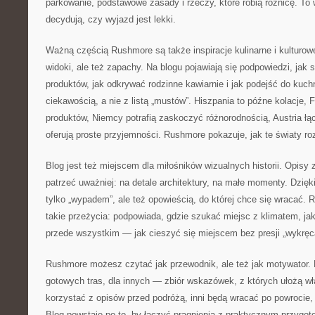
parkowanie, podstawowe zasady i rzeczy, które robią różnicę. To 
decydują, czy wyjazd jest lekki.
Ważną częścią Rushmore są także inspiracje kulinarne i kulturowe
widoki, ale też zapachy. Na blogu pojawiają się podpowiedzi, jak
produktów, jak odkrywać rodzinne kawiarnie i jak podejść do kuch
ciekawością, a nie z listą „mustów”. Hiszpania to późne kolacje, 
produktów, Niemcy potrafią zaskoczyć różnorodnością, Austria łą
oferują proste przyjemności. Rushmore pokazuje, jak te światy r
Blog jest też miejscem dla miłośników wizualnych historii. Opisy 
patrzeć uważniej: na detale architektury, na małe momenty. Dzięki
tylko „wypadem”, ale też opowieścią, do której chce się wraca
takie przeżycia: podpowiada, gdzie szukać miejsc z klimatem, jak
przede wszystkim — jak cieszyć się miejscem bez presji „wykręca
Rushmore możesz czytać jak przewodnik, ale też jak motywator. D
gotowych tras, dla innych — zbiór wskazówek, z których ułożą wł
korzystać z opisów przed podróżą, inni będą wracać po powrocie
Blog powstaje po to, by łączyć pragnienia z praktycznym przygot