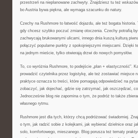
przestrzeń na nieplanowane zachwyty. Znajdziesz tu też wskazó
bo Austria bywa piękna, ale wymaga szacunku do natury.
Czechy na Rushmore to łatwość dojazdu, ale też bogata historia. 
gdy chcesz szybko poczuć zmianę otoczenia. Czechy potrafią by
zachwycają brukowanymi ulicami, innego dnia kuszą kulturą piwn
połączyć popularne punkty z spokojniejszymi miejscami. Dzięki 
na jednym mieście, tylko otwierają drzwi do nowych pomysłów.
To, co wyróżnia Rushmore, to podejście „plan + elastyczność”. 
prowadzić czytelnika przez logistykę, ale też zostawiać miejsce
praktyce oznacza to treści, które pomagają odpowiedzieć na pytan
zobaczyć, jak dojechać, gdzie się zatrzymać, jak oszczędzać, c
Jednocześnie blog nie zapomina o tym, że podróż to także zbier
własnego rytmu.
Rushmore jest dla tych, którzy chcą podróżować świadomiej. Znaj
o tym, jak radzić sobie z kolejkami, jak wybierać dzielnice oraz j
solo, komfortowego, mieszanego. Blog porusza też tematy praktyc