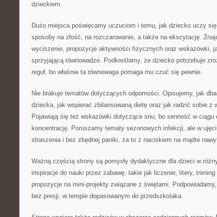
dzieckiem.
Dużo miejsca poświęcamy uczuciom i temu, jak dziecko uczy si
sposoby na złość, na rozczarowanie, a także na ekscytację. Znaj
wyciszenie, propozycje aktywności fizycznych oraz wskazówki, j
sprzyjającą równowadze. Podkreślamy, że dziecko potrzebuje zro
reguł, bo właśnie ta równowaga pomaga mu czuć się pewnie.
Nie brakuje tematów dotyczących odporności. Opisujemy, jak db
dziecka, jak wspierać zbilansowaną dietę oraz jak radzić sobie 
Pojawiają się też wskazówki dotyczące snu, bo senność w ciągu 
koncentrację. Poruszamy tematy sezonowych infekcji, ale w ujęc
straszenia i bez zbędnej paniki, za to z naciskiem na mądre nawy
Ważną częścią strony są pomysły dydaktyczne dla dzieci w różn
inspiracje do nauki przez zabawę, takie jak liczenie, litery, trenin
propozycje na mini-projekty związane z świętami. Podpowiadamy,
bez presji, w tempie dopasowanym do przedszkolaka.