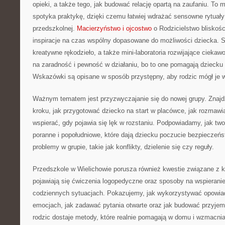
opieki, a także tego, jak budować relację opartą na zaufaniu. To m
spotyka praktykę, dzięki czemu łatwiej wdrażać sensowne rytuał
przedszkolnej.
Macierzyństwo i ojcostwo
o Rodzicielstwo bliskośc
inspiracje na czas wspólny dopasowane do możliwości dziecka. S
kreatywne rękodzieło, a także mini-laboratoria rozwijające cieka
na zaradność i pewność w działaniu, bo to one pomagają dziecku 
Wskazówki są opisane w sposób przystępny, aby rodzic mógł je 
Ważnym tematem jest przyzwyczajanie się do nowej grupy. Znajdz
kroku, jak przygotować dziecko na start w placówce, jak rozmawia
wspierać, gdy pojawia się lęk w rozstaniu. Podpowiadamy, jak tw
poranne i popołudniowe, które dają dziecku poczucie bezpiecze
problemy w grupie, takie jak konflikty, dzielenie się czy reguły.
Przedszkole w Wielichowie porusza również kwestie związane z 
pojawiają się ćwiczenia logopedyczne oraz sposoby na wspieran
codziennych sytuacjach. Pokazujemy, jak wykorzystywać opowia
emocjach, jak zadawać pytania otwarte oraz jak budować przyjemn
rodzic dostaje metody, które realnie pomagają w domu i wzmacnia