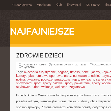
Archiwum
Klub
Skawinski
Str
Strona główna
Spis Treści
NAJFAJNIEJSZE
ZDROWIE DZIECI
POSTED BY ADMIN
POSTED ON STY - 29 - 2026
MOŻLIWOŚĆ 
WYŁĄCZONA
Tagi:
akcesoria turystyczne
,
bagaże
,
fitness
,
hokej
,
jachty
,
kajak
kulturystyka
,
lotnictwo sportowe
,
narty
,
nurkowanie
,
odzież turyst
nożna
,
pływanie
,
podróże tematyczne
,
rejsy
,
rekreacja
,
saneczka
snowboard
,
sport
,
sporty halowe
,
sporty powietrzne
,
sporty wodne
szybowce
,
urlop
,
wakacje
,
wellness
,
żeglarstwo
Przedszkole w Wielichowie to blog edukacyjny tworzony z myślą
przedszkolnym, niemowlętach oraz bliskich, którzy chcą wspiera
sposób spokojny. Strona gromadzi konkretne porady dotyczące c