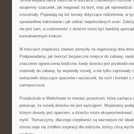
Strona wspiera także rodziców w obszarze codziennych rozmów.
wzajemny szacunek, jak reagować na bunt, oraz jak wprowadzać
zrozumiały. Pojawiają się też tematy dotyczące rodzeństwa, w t
sprawiedliwe traktowanie i jak unikać niepotrzebnych ocen. Zależ
nie jest sam, a codzienność z dziećmi może być bardziej uporzą
konsekwentnym krokom.
W treściach znajdziesz również pomysły na organizację dnia domo
Podpowiadamy, jak tworzyć bezpieczne miejsce do zabawy, nau
znaczenie ograniczenia bodźców, kiedy dziecko jest przebodźcow
materiały do zabawy, by wspierały rozwój, a nie tylko zajmowały c
wskazówki dotyczące spacerów i wycieczek, bo ruch i kontakt z 
samopoczucie.
Przedszkole w Wielichowie to również przestrzeń, która zachęca 
pokazuje, że rozwój dziecka nie jest wyścigiem. Wspieramy podej
którym dorosły jest oparciem, a dziecko może eksperymentować,
mylić. Tłumaczymy, dlaczego cierpliwość są ważniejsze niż ideal
strona staje się źródłem inspiracji dla rodziców, którzy chcą wy