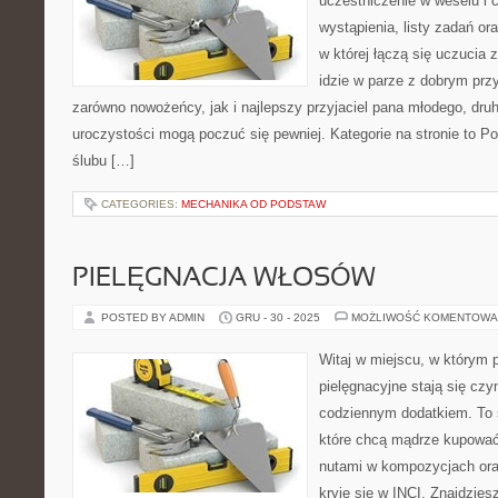
uczestniczenie w weselu i 
wystąpienia, listy zadań ora
w której łączą się uczucia 
idzie w parze z dobrym prz
zarówno nowożeńcy, jak i najlepszy przyjaciel pana młodego, dru
uroczystości mogą poczuć się pewniej. Kategorie na stronie to Po
ślubu […]
CATEGORIES:
MECHANIKA OD PODSTAW
PIELĘGNACJA WŁOSÓW
POSTED BY ADMIN
GRU - 30 - 2025
MOŻLIWOŚĆ KOMENTOWA
Witaj w miejscu, w którym 
pielęgnacyjne stają się czy
codziennym dodatkiem. To 
które chcą mądrze kupować
nutami w kompozycjach ora
kryje się w INCI. Znajdzies