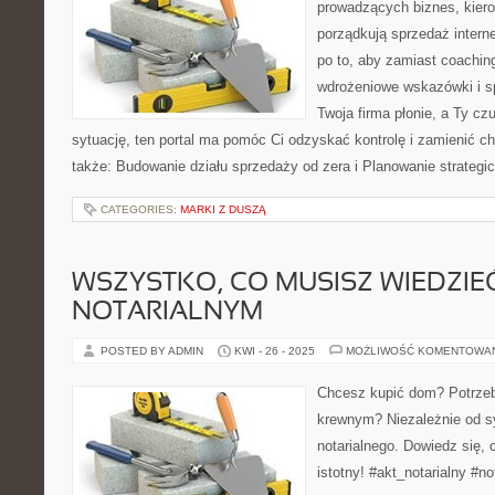
prowadzących biznes, kiero
porządkują sprzedaż intern
po to, aby zamiast coachin
wdrożeniowe wskazówki i sp
Twoja firma płonie, a Ty cz
sytuację, ten portal ma pomóc Ci odzyskać kontrolę i zamienić 
także: Budowanie działu sprzedaży od zera i Planowanie strategi
CATEGORIES:
MARKI Z DUSZĄ
WSZYSTKO, CO MUSISZ WIEDZIEĆ
NOTARIALNYM
POSTED BY ADMIN
KWI - 26 - 2025
MOŻLIWOŚĆ KOMENTOWA
Chcesz kupić dom? Potrze
krewnym? Niezależnie od sy
notarialnego. Dowiedz się, c
istotny! #akt_notarialny #n