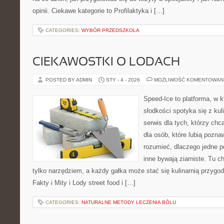
opinii. Ciekawe kategorie to Profilaktyka i […]
CATEGORIES:
WYBÓR PRZEDSZKOLA
CIEKAWOSTKI O LODACH
POSTED BY ADMIN
STY - 4 - 2026
MOŻLIWOŚĆ KOMENTOWAN
Speed-Ice to platforma, w k
słodkości spotyka się z kul
serwis dla tych, którzy chc
dla osób, które lubią pozna
rozumieć, dlaczego jedne p
inne bywają ziarniste. Tu c
tylko narzędziem, a każdy gałka może stać się kulinarnią przygod
Fakty i Mity i Lody street food i […]
CATEGORIES:
NATURALNE METODY LECZENIA BÓLU