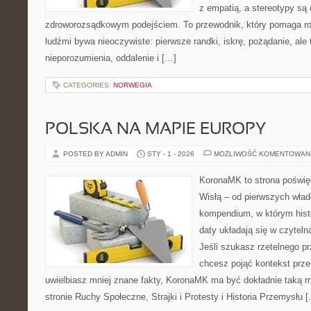
z empatią, a stereotypy są
zdroworozsądkowym podejściem. To przewodnik, który pomaga ro
ludźmi bywa nieoczywiste: pierwsze randki, iskrę, pożądanie, ale 
nieporozumienia, oddalenie i […]
CATEGORIES:
NORWEGIA
POLSKA NA MAPIE EUROPY
POSTED BY ADMIN
STY - 1 - 2026
MOŻLIWOŚĆ KOMENTOWAN
KoronaMK to strona poświęc
Wisłą – od pierwszych wład
kompendium, w którym histo
daty układają się w czyteln
Jeśli szukasz rzetelnego p
chcesz pojąć kontekst prze
uwielbiasz mniej znane fakty, KoronaMK ma być dokładnie taką 
stronie Ruchy Społeczne, Strajki i Protesty i Historia Przemysłu 