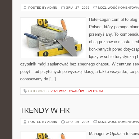
POSTED BY ADMIN
GRU - 27 - 2025
MOŻLIWOŚĆ KOMENTOWA
Hotel-Logan.com.pl to blog
Polsce, który pomaga plan
przemyślany. To kompendiu
chcą poznawać miasta i je
konkretnych porad dotyczą
łączy w sobie turystyczną b
czytelnik mógł zaplanować bez zbędnego chaosu. W centrum serw
pobyt – od przytulnych po wyższej klasy, a także wszystko, co 
dopasowany do […]
CATEGORIES:
PRZEWÓZ TOWARÓW I SPEDYCJA
TRENDY W HR
POSTED BY ADMIN
GRU - 26 - 2025
MOŻLIWOŚĆ KOMENTOWA
Manager w Opałach to serw