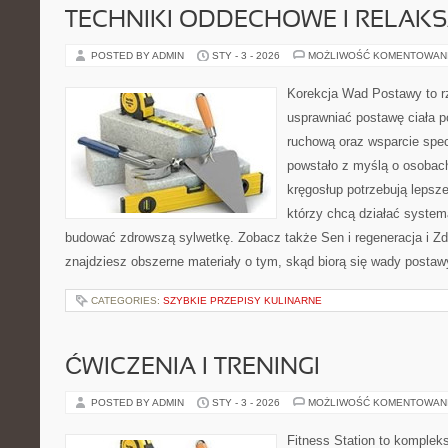
TECHNIKI ODDECHOWE I RELAK
POSTED BY ADMIN
STY - 3 - 2026
MOŻLIWOŚĆ KOMENTOWAN
Korekcja Wad Postawy to rze
usprawniać postawę ciała p
ruchową oraz wsparcie spec
powstało z myślą o osobach,
kręgosłup potrzebują lepszej
którzy chcą działać system
budować zdrowszą sylwetkę. Zobacz także Sen i regeneracja i Zd
znajdziesz obszerne materiały o tym, skąd biorą się wady postaw
CATEGORIES:
SZYBKIE PRZEPISY KULINARNE
ĆWICZENIA I TRENINGI
POSTED BY ADMIN
STY - 3 - 2026
MOŻLIWOŚĆ KOMENTOWAN
Fitness Station to komplek