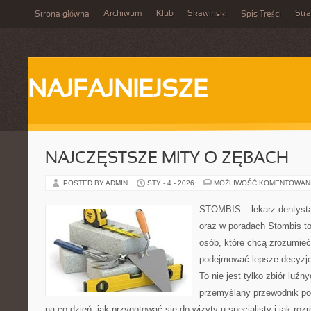
Archiwum
Klub
Skawinski
Str
Strona główna
Spis Treści
NAJFAJNIEJSZE
NAJCZĘSTSZE MITY O ZĘBACH
POSTED BY ADMIN
STY - 4 - 2026
MOŻLIWOŚĆ KOMENTOWAN
STOMBIS – lekarz dentysta
oraz w poradach Stombis to
osób, które chcą zrozumieć
podejmować lepsze decyzje
To nie jest tylko zbiór luź
przemyślany przewodnik po
na co dzień, jak przygotować się do wizyty u specjalisty i jak ro