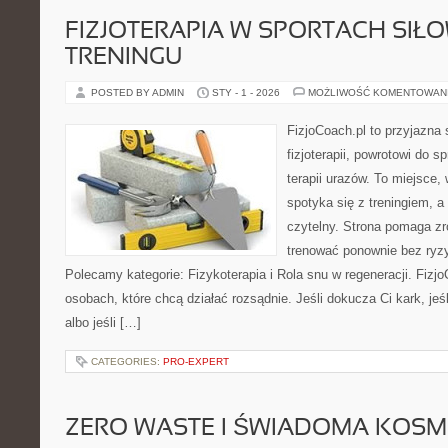
FIZJOTERAPIA W SPORTACH SIŁ
TRENINGU
POSTED BY ADMIN
STY - 1 - 2026
MOŻLIWOŚĆ KOMENTOWAN
FizjoCoach.pl to przyjazna
fizjoterapii, powrotowi do 
terapii urazów. To miejsce
spotyka się z treningiem, a
czytelny. Strona pomaga zro
trenować ponownie bez ryz
Polecamy kategorie: Fizykoterapia i Rola snu w regeneracji. Fizj
osobach, które chcą działać rozsądnie. Jeśli dokucza Ci kark, jeśl
albo jeśli […]
CATEGORIES:
PRO-EXPERT
ZERO WASTE I ŚWIADOMA KOS