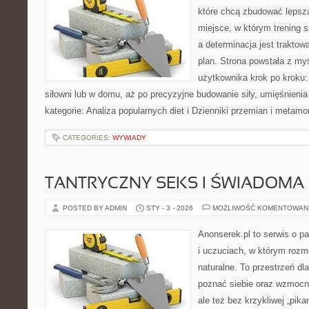
które chcą zbudować lepszą
miejsce, w którym trening s
a determinacja jest trakto
plan. Strona powstała z my
użytkownika krok po kroku:
siłowni lub w domu, aż po precyzyjne budowanie siły, umięśnienia
kategorie: Analiza popularnych diet i Dzienniki przemian i metamo
CATEGORIES:
WYWIADY
TANTRYCZNY SEKS I ŚWIADOMA
POSTED BY ADMIN
STY - 3 - 2026
MOŻLIWOŚĆ KOMENTOWAN
Anonserek.pl to serwis o p
i uczuciach, w którym rozm
naturalne. To przestrzeń dla
poznać siebie oraz wzmocni
ale też bez krzykliwej „pikan