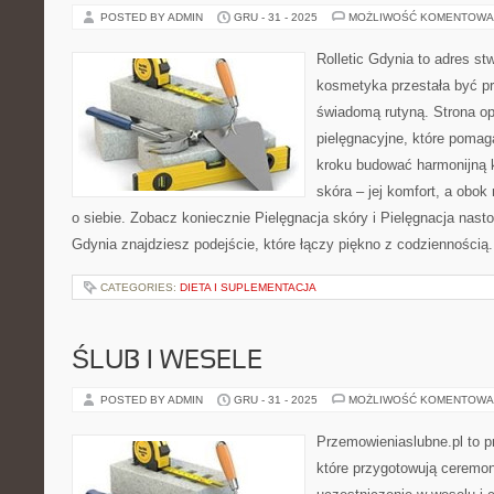
POSTED BY ADMIN
GRU - 31 - 2025
MOŻLIWOŚĆ KOMENTOWA
Rolletic Gdynia to adres s
kosmetyka przestała być pr
świadomą rutyną. Strona op
pielęgnacyjne, które pomag
kroku budować harmonijną 
skóra – jej komfort, a obok
o siebie. Zobacz koniecznie Pielęgnacja skóry i Pielęgnacja nastol
Gdynia znajdziesz podejście, które łączy piękno z codziennością
CATEGORIES:
DIETA I SUPLEMENTACJA
ŚLUB I WESELE
POSTED BY ADMIN
GRU - 31 - 2025
MOŻLIWOŚĆ KOMENTOWA
Przemowieniaslubne.pl to p
które przygotowują ceremon