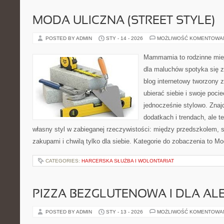
MODA ULICZNA (STREET STYLE)
POSTED BY ADMIN
STY - 14 - 2026
MOŻLIWOŚĆ KOMENTOWA
Mammamia to rodzinne miej
dla maluchów spotyka się z
blog internetowy tworzony z
ubierać siebie i swoje poci
jednocześnie stylowo. Znajd
dodatkach i trendach, ale t
własny styl w zabieganej rzeczywistości: między przedszkolem, 
zakupami i chwilą tylko dla siebie. Kategorie do zobaczenia to M
CATEGORIES:
HARCERSKA SŁUŻBA I WOLONTARIAT
PIZZA BEZGLUTENOWA I DLA AL
POSTED BY ADMIN
STY - 13 - 2026
MOŻLIWOŚĆ KOMENTOWA