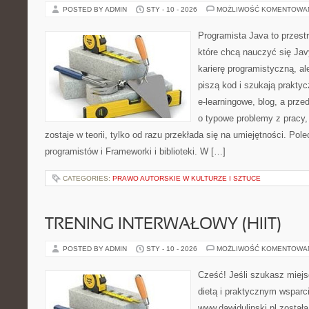
POSTED BY ADMIN
STY - 10 - 2026
MOŻLIWOŚĆ KOMENTOWA
Programista Java to przest
które chcą nauczyć się Jav
karierę programistyczną, ale
piszą kod i szukają praktyc
e-learningowe, blog, a prze
o typowe problemy z pracy,
zostaje w teorii, tylko od razu przekłada się na umiejętności. Po
programistów i Frameworki i biblioteki. W […]
CATEGORIES:
PRAWO AUTORSKIE W KULTURZE I SZTUCE
TRENING INTERWAŁOWY (HIIT)
POSTED BY ADMIN
STY - 10 - 2026
MOŻLIWOŚĆ KOMENTOWA
Cześć! Jeśli szukasz miejs
dietą i praktycznym wsparc
www.dawidulinski.pl został