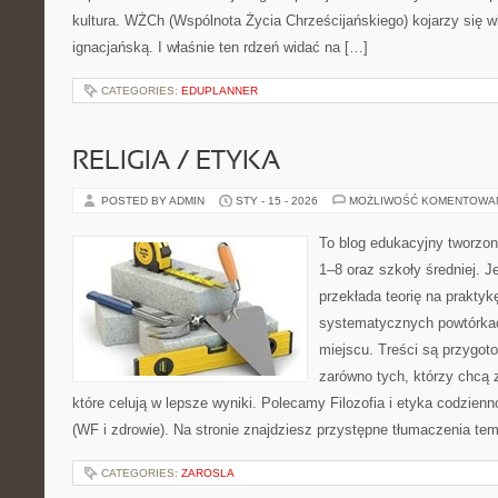
kultura. WŻCh (Wspólnota Życia Chrześcijańskiego) kojarzy się 
ignacjańską. I właśnie ten rdzeń widać na […]
CATEGORIES:
EDUPLANNER
RELIGIA / ETYKA
POSTED BY ADMIN
STY - 15 - 2026
MOŻLIWOŚĆ KOMENTOWA
To blog edukacyjny tworzon
1–8 oraz szkoły średniej. J
przekłada teorię na prakty
systematycznych powtórkac
miejscu. Treści są przygot
zarówno tych, którzy chcą 
które celują w lepsze wyniki. Polecamy Filozofia i etyka codzien
(WF i zdrowie). Na stronie znajdziesz przystępne tłumaczenia te
CATEGORIES:
ZAROSLA