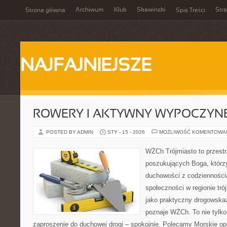
Archiwum
Klub
Skawinski
Str
Strona główna
Spis Treści
NAJFAJNIEJSZE
ROWERY I AKTYWNY WYPOCZYN
POSTED BY ADMIN
STY - 15 - 2026
MOŻLIWOŚĆ KOMENTOWA
WŻCh Trójmiasto to przest
poszukujących Boga, którzy
duchowości z codziennością
społeczności w regionie tr
jako praktyczny drogowskaz
poznaje WŻCh. To nie tylko 
zaproszenie do duchowej drogi – spokojnie. Polecamy Morskie opow