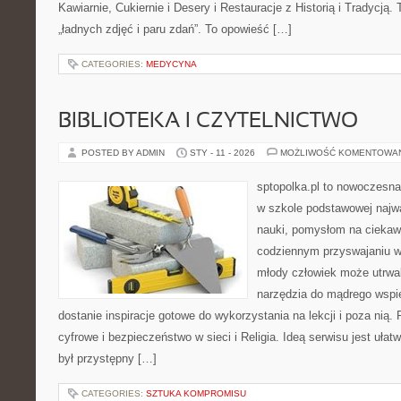
Kawiarnie, Cukiernie i Desery i Restauracje z Historią i Tradycją. T
„ładnych zdjęć i paru zdań”. To opowieść […]
CATEGORIES:
MEDYCYNA
BIBLIOTEKA I CZYTELNICTWO
POSTED BY ADMIN
STY - 11 - 2026
MOŻLIWOŚĆ KOMENTOWA
sptopolka.pl to nowoczesna
w szkole podstawowej najw
nauki, pomysłom na ciekaw
codziennym przyswajaniu w
młody człowiek może utrwal
narzędzia do mądrego wspi
dostanie inspiracje gotowe do wykorzystania na lekcji i poza ni
cyfrowe i bezpieczeństwo w sieci i Religia. Ideą serwisu jest ułat
był przystępny […]
CATEGORIES:
SZTUKA KOMPROMISU