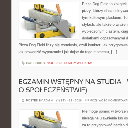
Pizza Dog Field to zakątek
pizzy, którzy chcą odkrywa
tym kultowym plackiem. To 
stylach, ale także o wrażen
wypieczonym ciastem, ciąg
dodatkami dopasowanymi do
Pizza Dog Field liczy się rzemiosło, czyli konkret: jak przygotowa
jak prowadzić wyprażanie i jak dojść do tego momentu, […]
CATEGORIES:
NAJLEPSZE PUNKTY WIDOKOWE
EGZAMIN WSTĘPNY NA STUDIA –
O SPOŁECZEŃSTWIE)
POSTED BY ADMIN
STY - 12 - 2026
MOŻLIWOŚĆ KOMENTOWA
Nie mogę pomóc w tworzeniu 
nielegalne ujawnienia lub 
za to przygotować bardzo d