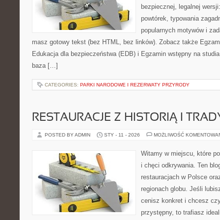
bezpiecznej, legalnej wersji
powtórek, typowania zagad
popularnych motywów i zad
masz gotowy tekst (bez HTML, bez linków). Zobacz także Egzami
Edukacja dla bezpieczeństwa (EDB) i Egzamin wstępny na studia –
baza […]
CATEGORIES:
PARKI NARODOWE I REZERWATY PRZYRODY
RESTAURACJE Z HISTORIĄ I TRAD
POSTED BY ADMIN
STY - 11 - 2026
MOŻLIWOŚĆ KOMENTOWA
Witamy w miejscu, które po
i chęci odkrywania. Ten blo
restauracjach w Polsce or
regionach globu. Jeśli lubi
cenisz konkret i chcesz cz
przystępny, to trafiasz idea