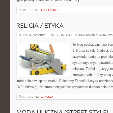
ignacjańską. I właśnie ten rdzeń widać na […]
CATEGORIES:
EDUPLANNER
RELIGIA / ETYKA
POSTED BY ADMIN
STY - 15 - 2026
MOŻLIWOŚĆ KOMENTOWA
To blog edukacyjny tworzon
1–8 oraz szkoły średniej. J
przekłada teorię na prakty
systematycznych powtórkac
miejscu. Treści są przygot
zarówno tych, którzy chcą 
które celują w lepsze wyniki. Polecamy Filozofia i etyka codzien
(WF i zdrowie). Na stronie znajdziesz przystępne tłumaczenia te
CATEGORIES:
ZAROSLA