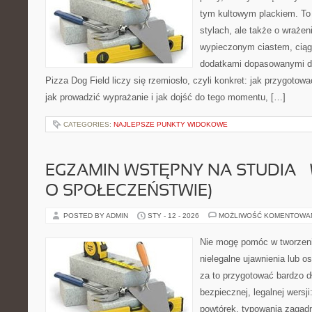
tym kultowym plackiem. To 
stylach, ale także o wrażen
wypieczonym ciastem, ciąg
dodatkami dopasowanymi do
Pizza Dog Field liczy się rzemiosło, czyli konkret: jak przygotowa
jak prowadzić wyprażanie i jak dojść do tego momentu, […]
CATEGORIES:
NAJLEPSZE PUNKTY WIDOKOWE
EGZAMIN WSTĘPNY NA STUDIA –
O SPOŁECZEŃSTWIE)
POSTED BY ADMIN
STY - 12 - 2026
MOŻLIWOŚĆ KOMENTOWA
Nie mogę pomóc w tworzeniu 
nielegalne ujawnienia lub 
za to przygotować bardzo d
bezpiecznej, legalnej wersji
powtórek, typowania zagad