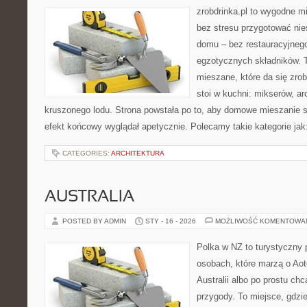
zrobdrinka.pl to wygodne mi
bez stresu przygotować nie
domu – bez restauracyjnego
egzotycznych składników. 
mieszane, które da się zrob
stoi w kuchni: mikserów, a
kruszonego lodu. Strona powstała po to, aby domowe mieszanie s
efekt końcowy wyglądał apetycznie. Polecamy takie kategorie jak: 
CATEGORIES:
ARCHITEKTURA
AUSTRALIA
POSTED BY ADMIN
STY - 16 - 2026
MOŻLIWOŚĆ KOMENTOWA
Polka w NZ to turystyczny 
osobach, które marzą o Aot
Australii albo po prostu ch
przygody. To miejsce, gdzi