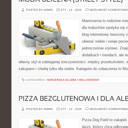
MODA ULICZNA (STREET STYLE)
POSTED BY ADMIN
STY - 14 - 2026
MOŻLIWOŚĆ KOMENTOWA
Mammamia to rodzinne miej
dla maluchów spotyka się z
blog internetowy tworzony z
ubierać siebie i swoje poci
jednocześnie stylowo. Znajd
dodatkach i trendach, ale t
własny styl w zabieganej rzeczywistości: między przedszkolem, 
zakupami i chwilą tylko dla siebie. Kategorie do zobaczenia to M
CATEGORIES:
HARCERSKA SŁUŻBA I WOLONTARIAT
PIZZA BEZGLUTENOWA I DLA AL
POSTED BY ADMIN
STY - 13 - 2026
MOŻLIWOŚĆ KOMENTOWA
Pizza Dog Field to zakątek
pizzy, którzy chcą odkrywa