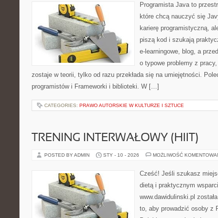
Programista Java to przest
które chcą nauczyć się Jav
karierę programistyczną, ale
piszą kod i szukają praktyc
e-learningowe, blog, a prze
o typowe problemy z pracy,
zostaje w teorii, tylko od razu przekłada się na umiejętności. Po
programistów i Frameworki i biblioteki. W […]
CATEGORIES:
PRAWO AUTORSKIE W KULTURZE I SZTUCE
TRENING INTERWAŁOWY (HIIT)
POSTED BY ADMIN
STY - 10 - 2026
MOŻLIWOŚĆ KOMENTOWA
Cześć! Jeśli szukasz miejs
dietą i praktycznym wsparc
www.dawidulinski.pl został
to, aby prowadzić osoby z P