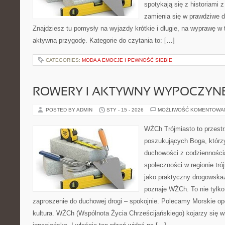
spotykają się z historiami z
zamienia się w prawdziwe 
Znajdziesz tu pomysły na wyjazdy krótkie i długie, na wyprawę w t
aktywną przygodę. Kategorie do czytania to: […]
CATEGORIES:
MODA A EMOCJE I PEWNOŚĆ SIEBIE
ROWERY I AKTYWNY WYPOCZYN
POSTED BY ADMIN
STY - 15 - 2026
MOŻLIWOŚĆ KOMENTOWA
WŻCh Trójmiasto to przest
poszukujących Boga, którzy
duchowości z codziennością
społeczności w regionie tr
jako praktyczny drogowskaz
poznaje WŻCh. To nie tylko 
zaproszenie do duchowej drogi – spokojnie. Polecamy Morskie opow
kultura. WŻCh (Wspólnota Życia Chrześcijańskiego) kojarzy się 