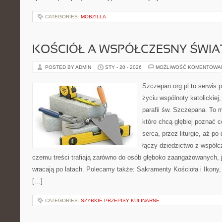
CATEGORIES:
MOBZILLA
KOŚCIÓŁ A WSPÓŁCZESNY ŚWIA
POSTED BY ADMIN
STY - 20 - 2026
MOŻLIWOŚĆ KOMENTOWA
Szczepan.org.pl to serwis
życiu wspólnoty katolickiej
parafii św. Szczepana. To m
które chcą głębiej poznać c
serca, przez liturgię, aż p
łączy dziedzictwo z współc
czemu treści trafiają zarówno do osób głęboko zaangażowanych, ja
wracają po latach. Polecamy także: Sakramenty Kościoła i Ikony, 
[…]
CATEGORIES:
SZYBKIE PRZEPISY KULINARNE