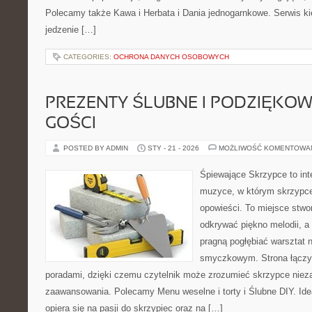
Polecamy także Kawa i Herbata i Dania jednogarnkowe. Serwis kie
jedzenie […]
CATEGORIES:
OCHRONA DANYCH OSOBOWYCH
PREZENTY ŚLUBNE I PODZIĘKO
GOŚCI
POSTED BY ADMIN
STY - 21 - 2026
MOŻLIWOŚĆ KOMENTOWA
Śpiewające Skrzypce to int
muzyce, w którym skrzypce
opowieści. To miejsce stwo
odkrywać piękno melodii, a 
pragną pogłębiać warsztat 
smyczkowym. Strona łączy 
poradami, dzięki czemu czytelnik może zrozumieć skrzypce niez
zaawansowania. Polecamy Menu weselne i torty i Ślubne DIY. Id
opiera się na pasji do skrzypiec oraz na […]