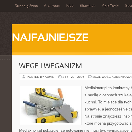
Archiwum
Klub
Skawinski
Str
Strona główna
Spis Treści
NAJFAJNIEJSZE
WEGE I WEGANIZM
POSTED BY ADMIN
STY - 22 - 2026
MOŻLIWOŚĆ KOMENTOWA
Mediaknorr.pl to konkretny b
z myślą o osobach szukają
kuchni. To miejsce dla tyc
sprawnie, a jednocześnie 
Na stronie znajdziesz inspi
które można przygotować z
Mediaknorr.pl pokazuje, że gotowanie nie musi być wymagające, 