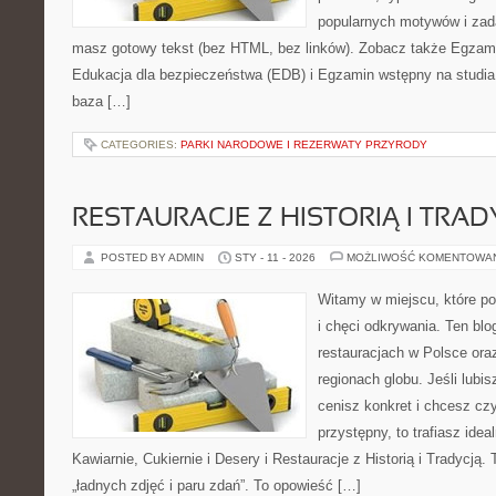
popularnych motywów i zad
masz gotowy tekst (bez HTML, bez linków). Zobacz także Egzami
Edukacja dla bezpieczeństwa (EDB) i Egzamin wstępny na studia –
baza […]
CATEGORIES:
PARKI NARODOWE I REZERWATY PRZYRODY
RESTAURACJE Z HISTORIĄ I TRAD
POSTED BY ADMIN
STY - 11 - 2026
MOŻLIWOŚĆ KOMENTOWA
Witamy w miejscu, które po
i chęci odkrywania. Ten blo
restauracjach w Polsce or
regionach globu. Jeśli lubi
cenisz konkret i chcesz cz
przystępny, to trafiasz idea
Kawiarnie, Cukiernie i Desery i Restauracje z Historią i Tradycją. T
„ładnych zdjęć i paru zdań”. To opowieść […]