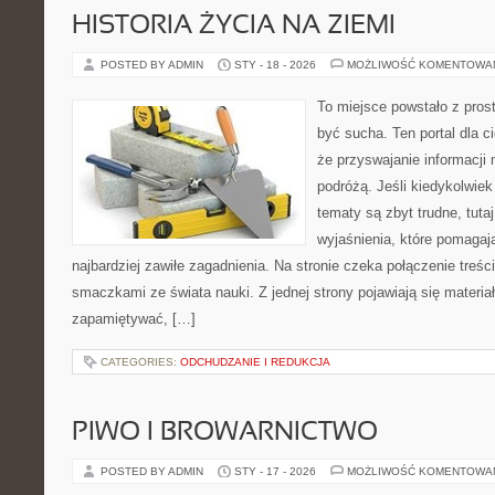
HISTORIA ŻYCIA NA ZIEMI
POSTED BY ADMIN
STY - 18 - 2026
MOŻLIWOŚĆ KOMENTOWA
To miejsce powstało z prost
być sucha. Ten portal dla 
że przyswajanie informacji
podróżą. Jeśli kiedykolwiek
tematy są zbyt trudne, tuta
wyjaśnienia, które pomagaj
najbardziej zawiłe zagadnienia. Na stronie czeka połączenie treści
smaczkami ze świata nauki. Z jednej strony pojawiają się materiały
zapamiętywać, […]
CATEGORIES:
ODCHUDZANIE I REDUKCJA
PIWO I BROWARNICTWO
POSTED BY ADMIN
STY - 17 - 2026
MOŻLIWOŚĆ KOMENTOWA