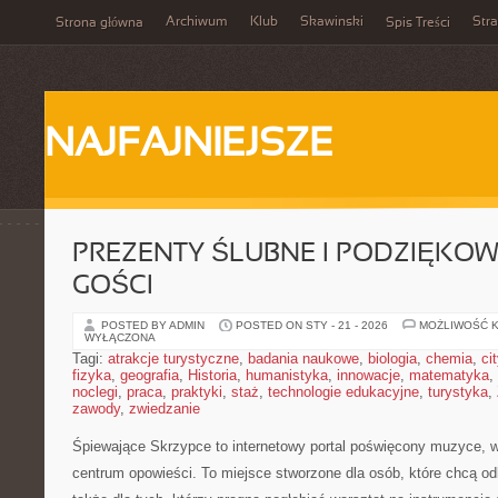
Archiwum
Klub
Skawinski
Str
Strona główna
Spis Treści
NAJFAJNIEJSZE
PREZENTY ŚLUBNE I PODZIĘKO
GOŚCI
POSTED BY ADMIN
POSTED ON STY - 21 - 2026
MOŻLIWOŚĆ 
WYŁĄCZONA
Tagi:
atrakcje turystyczne
,
badania naukowe
,
biologia
,
chemia
,
ci
fizyka
,
geografia
,
Historia
,
humanistyka
,
innowacje
,
matematyka
,
noclegi
,
praca
,
praktyki
,
staż
,
technologie edukacyjne
,
turystyka
,
zawody
,
zwiedzanie
Śpiewające Skrzypce to internetowy portal poświęcony muzyce, w
centrum opowieści. To miejsce stworzone dla osób, które chcą od