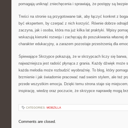
pomagają uniknąć zniechęcenia i sprawiają, że postępy są bezpi
Treści na stronie są przygotowane tak, aby łączyć konkret z bog
być ekspertem, by czerpać z nich korzyść. Równie dobrze odnajdzi
zaczyna, jak i osoba, która ma już kilka lat praktyki. Wpisy pom
wskazują kierunki rozwoju i zachęcają do poszukiwania własnej 
charakter edukacyjny, a zarazem pozostaje przestrzenią dla emocj
Śpiewające Skrzypce pokazują, że w skrzypcach liczy się barwa,
najważniejsza jest radość płynąca z grania. Każdy dźwięk może s
każda melodia może rozbudzić wyobraźnię. To blog, który pomag
brzmienie i jak świadomie pracować nad swoim stylem, ale też p
przede wszystkim emocja. Dzięki temu strona staje się miejscem,
inspirację, wiedzę oraz poczucie, że skrzypce naprawdę mogą brz
CATEGORIES:
MOBZILLA
Comments are closed.