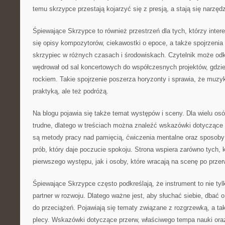
temu skrzypce przestają kojarzyć się z presją, a stają się narzęd
Śpiewające Skrzypce to również przestrzeń dla tych, którzy intere
się opisy kompozytorów, ciekawostki o epoce, a także spojrzenia n
skrzypiec w różnych czasach i środowiskach. Czytelnik może odk
wędrował od sal koncertowych do współczesnych projektów, gdzie
rockiem. Takie spojrzenie poszerza horyzonty i sprawia, że muzyka
praktyką, ale też podróżą.
Na blogu pojawia się także temat występów i sceny. Dla wielu os
trudne, dlatego w treściach można znaleźć wskazówki dotycząc
są metody pracy nad pamięcią, ćwiczenia mentalne oraz sposoby 
prób, który daje poczucie spokoju. Strona wspiera zarówno tych, 
pierwszego występu, jak i osoby, które wracają na scenę po przer
Śpiewające Skrzypce często podkreślają, że instrument to nie tyl
partner w rozwoju. Dlatego ważne jest, aby słuchać siebie, dbać 
do przeciążeń. Pojawiają się tematy związane z rozgrzewką, a tak
plecy. Wskazówki dotyczące przerw, właściwego tempa nauki ora