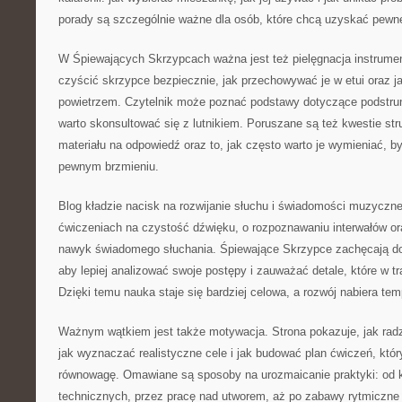
porady są szczególnie ważne dla osób, które chcą uzyskać pewne
W Śpiewających Skrzypcach ważna jest też pielęgnacja instrumen
czyścić skrzypce bezpiecznie, jak przechowywać je w etui oraz 
powietrzem. Czytelnik może poznać podstawy dotyczące podstrun
warto skonsultować się z lutnikiem. Poruszane są też kwestie st
materiału na odpowiedź oraz to, jak często warto je wymieniać, b
pewnym brzmieniu.
Blog kładzie nacisk na rozwijanie słuchu i świadomości muzycznej
ćwiczeniach na czystość dźwięku, o rozpoznawaniu interwałów or
nawyk świadomego słuchania. Śpiewające Skrzypce zachęcają do
aby lepiej analizować swoje postępy i zauważać detale, które w tr
Dzięki temu nauka staje się bardziej celowa, a rozwój nabiera te
Ważnym wątkiem jest także motywacja. Strona pokazuje, jak radz
jak wyznaczać realistyczne cele i jak budować plan ćwiczeń, któr
równowagę. Omawiane są sposoby na urozmaicanie praktyki: od k
technicznych, przez pracę nad utworem, aż po zabawy rytmiczne 