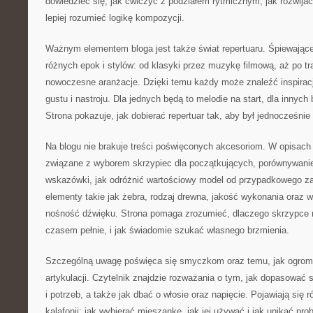
dowiedzieć się, jak ćwiczyć z podziałem rytmicznym, jak rozwijać
lepiej rozumieć logikę kompozycji.
Ważnym elementem bloga jest także świat repertuaru. Śpiewające
różnych epok i stylów: od klasyki przez muzykę filmową, aż po tr
nowoczesne aranżacje. Dzięki temu każdy może znaleźć inspira
gustu i nastroju. Dla jednych będą to melodie na start, dla innych
Strona pokazuje, jak dobierać repertuar tak, aby był jednocześnie
Na blogu nie brakuje treści poświęconych akcesoriom. W opisach 
związane z wyborem skrzypiec dla początkujących, porównywanie
wskazówki, jak odróżnić wartościowy model od przypadkowego 
elementy takie jak żebra, rodzaj drewna, jakość wykonania oraz w
nośność dźwięku. Strona pomaga zrozumieć, dlaczego skrzypce 
czasem pełnie, i jak świadomie szukać własnego brzmienia.
Szczególną uwagę poświęca się smyczkom oraz temu, jak ogrom
artykulacji. Czytelnik znajdzie rozważania o tym, jak dopasować
i potrzeb, a także jak dbać o włosie oraz napięcie. Pojawiają się 
kalafonii: jak wybierać mieszankę, jak jej używać i jak unikać pr