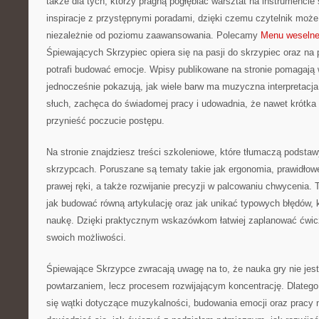
także dla tych, którzy pragną pogłębiać warsztat na instrumenc
inspiracje z przystępnymi poradami, dzięki czemu czytelnik moż
niezależnie od poziomu zaawansowania. Polecamy
Menu weselne 
Śpiewających Skrzypiec opiera się na pasji do skrzypiec oraz na
potrafi budować emocje. Wpisy publikowane na stronie pomagają 
jednocześnie pokazują, jak wiele barw ma muzyczna interpretacja.
słuch, zachęca do świadomej pracy i udowadnia, że nawet krótk
przynieść poczucie postępu.
Na stronie znajdziesz treści szkoleniowe, które tłumaczą podstaw
skrzypcach. Poruszane są tematy takie jak ergonomia, prawidłowe
prawej ręki, a także rozwijanie precyzji w palcowaniu chwycenia.
jak budować równą artykulację oraz jak unikać typowych błędów, k
naukę. Dzięki praktycznym wskazówkom łatwiej zaplanować ćwicz
swoich możliwości.
Śpiewające Skrzypce zwracają uwagę na to, że nauka gry nie je
powtarzaniem, lecz procesem rozwijającym koncentrację. Dlatego 
się wątki dotyczące muzykalności, budowania emocji oraz pracy