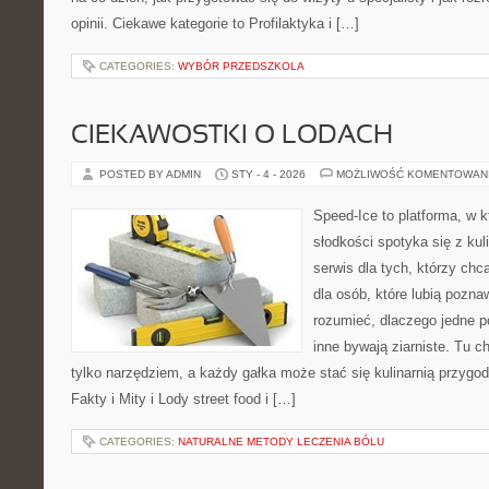
opinii. Ciekawe kategorie to Profilaktyka i […]
CATEGORIES:
WYBÓR PRZEDSZKOLA
CIEKAWOSTKI O LODACH
POSTED BY ADMIN
STY - 4 - 2026
MOŻLIWOŚĆ KOMENTOWAN
Speed-Ice to platforma, w k
słodkości spotyka się z kul
serwis dla tych, którzy chc
dla osób, które lubią pozna
rozumieć, dlaczego jedne p
inne bywają ziarniste. Tu c
tylko narzędziem, a każdy gałka może stać się kulinarnią przygod
Fakty i Mity i Lody street food i […]
CATEGORIES:
NATURALNE METODY LECZENIA BÓLU