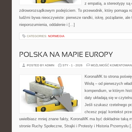
z empatią, a stereotypy są
zdroworozsądkowym podejściem. To przewodnik, który pomaga ro
ludźmi bywa nieoczywiste: pierwsze randki, iskrę, pożądanie, ale 
nieporozumienia, oddalenie i […]
CATEGORIES:
NORWEGIA
POLSKA NA MAPIE EUROPY
POSTED BY ADMIN
STY - 1 - 2026
MOŻLIWOŚĆ KOMENTOWAN
KoronaMK to strona poświęc
Wisłą – od pierwszych wład
kompendium, w którym histo
daty układają się w czyteln
Jeśli szukasz rzetelnego p
chcesz pojąć kontekst prze
uwielbiasz mniej znane fakty, KoronaMK ma być dokładnie taką 
stronie Ruchy Społeczne, Strajki i Protesty i Historia Przemysłu 