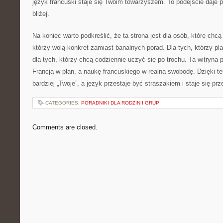
język francuski staje się Twoim towarzyszem. To podejście daje p
bliżej.
Na koniec warto podkreślić, że ta strona jest dla osób, które chcą
którzy wolą konkret zamiast banalnych porad. Dla tych, którzy pla
dla tych, którzy chcą codziennie uczyć się po trochu. Ta witryn
Francją w plan, a naukę francuskiego w realną swobodę. Dzięki t
bardziej „Twoje”, a język przestaje być straszakiem i staje się pr
CATEGORIES:
PORADNIKI DLA RODZIN I GRUP
Comments are closed.