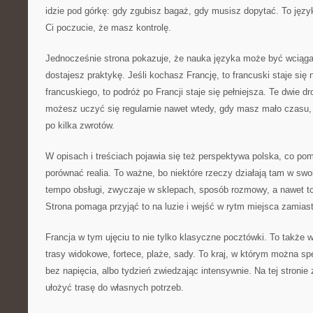
idzie pod górkę: gdy zgubisz bagaż, gdy musisz dopytać. To język,
Ci poczucie, że masz kontrolę.
Jednocześnie strona pokazuje, że nauka języka może być wciągaj
dostajesz praktykę. Jeśli kochasz Francję, to francuski staje się 
francuskiego, to podróż po Francji staje się pełniejsza. Te dwie d
możesz uczyć się regularnie nawet wtedy, gdy masz mało czasu
po kilka zwrotów.
W opisach i treściach pojawia się też perspektywa polska, co p
porównać realia. To ważne, bo niektóre rzeczy działają tam w swo
tempo obsługi, zwyczaje w sklepach, sposób rozmowy, a nawet to,
Strona pomaga przyjąć to na luzie i wejść w rytm miejsca zamiast
Francja w tym ujęciu to nie tylko klasyczne pocztówki. To także 
trasy widokowe, fortece, plaże, sady. To kraj, w którym można sp
bez napięcia, albo tydzień zwiedzając intensywnie. Na tej stronie
ułożyć trasę do własnych potrzeb.