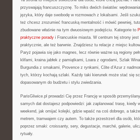
przyswajają francuszczyznę. To miks dwóch światów: wędrowania 
języka, który daje swobodę w rozmowach z lokalsami. Jeśli szukas
też chcesz zrozumieć francuską mentalność i mówić pewniej, tutaj
zbudowane właśnie na tym dwuosiowym podejściu. Kategorie to
P
praktyczne porady
i Francuskie miasta. W centrum tej strony jes
praktycznie, ale też barwnie. Znajdziesz tu relacje z miejsc kult
Paryż pojawia się jako magnes, lecz równie ważne są regiony peł
klifami, kraina jabłek z pamiątkami, Loara z ogrodami, Szlak Wina
Burgundia z smakami, Provence z rynkami, Côte d’Azur z nadmor
tych, którzy kochają szlaki. Każdy taki kierunek może stać się 
dopasowanym do budżetu i stylu zwiedzania.
ParisGliwice.pl prowadzi Cię przez Francję w sposób przemyślany
samych dat dostajesz podpowiedzi: jak zaplanować trasę, kiedy 
weekend, jak omijać kolejki, gdzie wpaść na coś dobrego, a także
metrem, tramwajem czy autem. To także przestrzeń dla osób, kt
poprzez smaki: croissanty, sery, degustacje, marché, galerie, ulicz
rytuały.