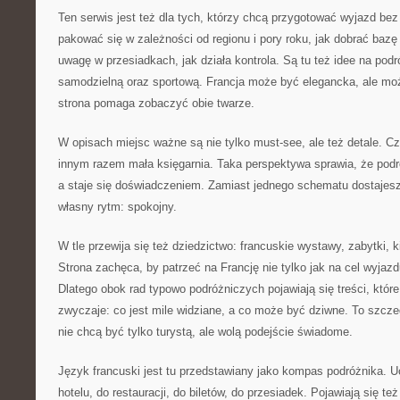
Ten serwis jest też dla tych, którzy chcą przygotować wyjazd bez
pakować się w zależności od regionu i pory roku, jak dobrać baz
uwagę w przesiadkach, jak działa kontrola. Są tu też idee na pod
samodzielną oraz sportową. Francja może być elegancka, ale moż
strona pomaga zobaczyć obie twarze.
W opisach miejsc ważne są nie tylko must-see, ale też detale. Cz
innym razem mała księgarnia. Taka perspektywa sprawia, że podr
a staje się doświadczeniem. Zamiast jednego schematu dostajes
własny rytm: spokojny.
W tle przewija się też dziedzictwo: francuskie wystawy, zabytki, k
Strona zachęca, by patrzeć na Francję nie tylko jak na cel wyjazd
Dlatego obok rad typowo podróżniczych pojawiają się treści, któr
zwyczaje: co jest mile widziane, a co może być dziwne. To szcze
nie chcą być tylko turystą, ale wolą podejście świadome.
Język francuski jest tu przedstawiany jako kompas podróżnika. U
hotelu, do restauracji, do biletów, do przesiadek. Pojawiają się t