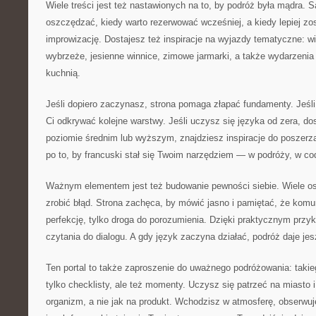
Wiele treści jest też nastawionych na to, by podróż była mądra. 
oszczędzać, kiedy warto rezerwować wcześniej, a kiedy lepiej zo
improwizację. Dostajesz też inspiracje na wyjazdy tematyczne: wi
wybrzeże, jesienne winnice, zimowe jarmarki, a także wydarzenia 
kuchnią.
Jeśli dopiero zaczynasz, strona pomaga złapać fundamenty. Jeśl
Ci odkrywać kolejne warstwy. Jeśli uczysz się języka od zera, dost
poziomie średnim lub wyższym, znajdziesz inspiracje do poszerz
po to, by francuski stał się Twoim narzędziem — w podróży, w c
Ważnym elementem jest też budowanie pewności siebie. Wiele osó
zrobić błąd. Strona zachęca, by mówić jasno i pamiętać, że komu
perfekcję, tylko droga do porozumienia. Dzięki praktycznym przyk
czytania do dialogu. A gdy język zaczyna działać, podróż daje jes
Ten portal to także zaproszenie do uważnego podróżowania: taki
tylko checklisty, ale też momenty. Uczysz się patrzeć na miasto i
organizm, a nie jak na produkt. Wchodzisz w atmosferę, obserwuj