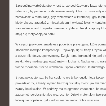
Szczególną wartością strony jest to, że podróżowanie łączy się t
tylko o to, by pamiętać podstawowe zwroty. Chodzi o swobodę w 
zamawiasz w restauracji, gdy rozmawiasz w informacji, gdy kupuje
kiedy chcesz zagadać z mieszkańcami i wyłapać lokalny konteks
francuskiego jest tu oparta o realne przykłady. Język staje się k
stają się motywacją do nauki.
W części językowej znajdziesz podejście przystępne, które poma
stopniowo rozwijać kompetencje. Pojawiają się tu frazy z życia w
a także triki dotyczące wymowy. Dzięki temu francuski nie jawi się
język, który można opanować małymi krokami. Nauka jest tu war
trochę mówienia, trochę utrwalania i sporo kontekstu kulturowego.
Strona pokazuje też, że francuski to nie tylko regułki, lecz także
powiedzieć ty, a kiedy wybrać bardziej oficjalny zwrot; jak brzmie
zwroty kolokwialne. W podróży ma to ogromne znaczenie, bo nawet
zabrzmieć serdecznie albo niezręcznie. Dzięki materiałom tworz
łatwiej nie popełniać gaf i jednocześnie zrobić dobre wrażenie.