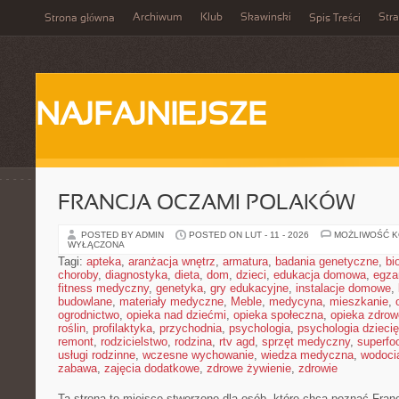
Archiwum
Klub
Skawinski
Str
Strona główna
Spis Treści
NAJFAJNIEJSZE
FRANCJA OCZAMI POLAKÓW
POSTED BY ADMIN
POSTED ON LUT - 11 - 2026
MOŻLIWOŚĆ 
WYŁĄCZONA
Tagi:
apteka
,
aranżacja wnętrz
,
armatura
,
badania genetyczne
,
bi
choroby
,
diagnostyka
,
dieta
,
dom
,
dzieci
,
edukacja domowa
,
egza
fitness medyczny
,
genetyka
,
gry edukacyjne
,
instalacje domowe
,
budowlane
,
materiały medyczne
,
Meble
,
medycyna
,
mieszkanie
,
ogrodnictwo
,
opieka nad dziećmi
,
opieka społeczna
,
opieka zdrow
roślin
,
profilaktyka
,
przychodnia
,
psychologia
,
psychologia dzieci
remont
,
rodzicielstwo
,
rodzina
,
rtv agd
,
sprzęt medyczny
,
superfo
usługi rodzinne
,
wczesne wychowanie
,
wiedza medyczna
,
wodoci
zabawa
,
zajęcia dodatkowe
,
zdrowe żywienie
,
zdrowie
Ta strona to miejsce stworzone dla osób, które chcą poznać Franc