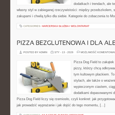
dodatkach i trendach, ale t
własny styl w zabieganej rzeczywistości: między przedszkolem, 
zakupami i chwilą tylko dla siebie. Kategorie do zobaczenia to M
CATEGORIES:
HARCERSKA SŁUŻBA I WOLONTARIAT
PIZZA BEZGLUTENOWA I DLA AL
POSTED BY ADMIN
STY - 13 - 2026
MOŻLIWOŚĆ KOMENTOWA
Pizza Dog Field to zakątek
pizzy, którzy chcą odkrywa
tym kultowym plackiem. To 
stylach, ale także o wrażen
wypieczonym ciastem, ciąg
dodatkami dopasowanymi do
Pizza Dog Field liczy się rzemiosło, czyli konkret: jak przygotowa
jak prowadzić wyprażanie i jak dojść do tego momentu, […]