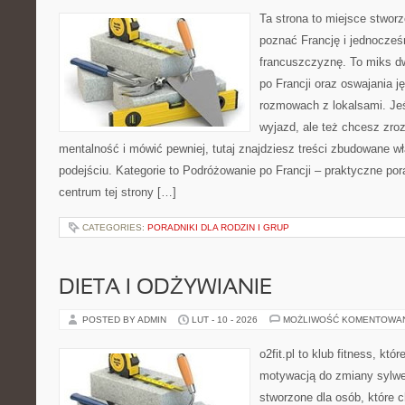
Ta strona to miejsce stworz
poznać Francję i jednocześ
francuszczyznę. To miks d
po Francji oraz oswajania j
rozmowach z lokalsami. Jeśl
wyjazd, ale też chcesz zro
mentalność i mówić pewniej, tutaj znajdziesz treści zbudowane 
podejściu. Kategorie to Podróżowanie po Francji – praktyczne po
centrum tej strony […]
CATEGORIES:
PORADNIKI DLA RODZIN I GRUP
DIETA I ODŻYWIANIE
POSTED BY ADMIN
LUT - 10 - 2026
MOŻLIWOŚĆ KOMENTOWA
o2fit.pl to klub fitness, kt
motywacją do zmiany sylwetk
stworzone dla osób, które 