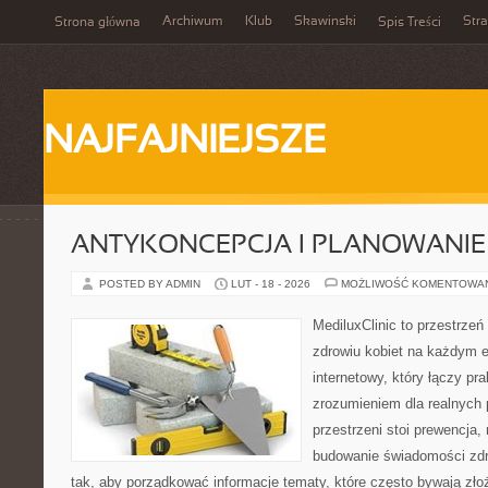
Archiwum
Klub
Skawinski
Str
Strona główna
Spis Treści
NAJFAJNIEJSZE
ANTYKONCEPCJA I PLANOWANIE
POSTED BY ADMIN
LUT - 18 - 2026
MOŻLIWOŚĆ KOMENTOWA
MediluxClinic to przestrzeń
zdrowiu kobiet na każdym e
internetowy, który łączy pr
zrozumieniem dla realnych 
przestrzeni stoi prewencja,
budowanie świadomości zdr
tak, aby porządkować informacje tematy, które często bywają zło