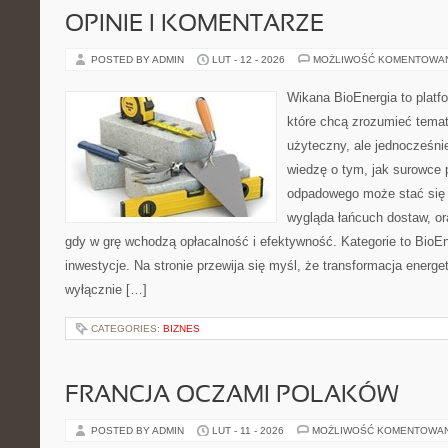
OPINIE I KOMENTARZE
POSTED BY ADMIN
LUT - 12 - 2026
MOŻLIWOŚĆ KOMENTOWA
Wikana BioEnergia to platf
które chcą zrozumieć temat
użyteczny, ale jednocześnie
wiedzę o tym, jak surowce 
odpadowego może stać się n
wygląda łańcuch dostaw, o
gdy w grę wchodzą opłacalność i efektywność. Kategorie to BioEn
inwestycje. Na stronie przewija się myśl, że transformacja energet
wyłącznie […]
CATEGORIES:
BIZNES
FRANCJA OCZAMI POLAKÓW
POSTED BY ADMIN
LUT - 11 - 2026
MOŻLIWOŚĆ KOMENTOWA