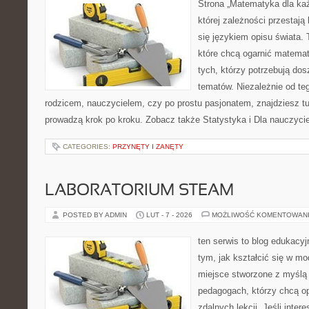
Strona „Matematyka dla każ
której zależności przestają
się językiem opisu świata. 
które chcą ogarnić matemat
tych, którzy potrzebują dos
tematów. Niezależnie od te
rodzicem, nauczycielem, czy po prostu pasjonatem, znajdziesz tu
prowadzą krok po kroku. Zobacz także Statystyka i Dla nauczyciel
CATEGORIES:
PRZYNĘTY I ZANĘTY
LABORATORIUM STEAM
POSTED BY ADMIN
LUT - 7 - 2026
MOŻLIWOŚĆ KOMENTOWAN
ten serwis to blog edukacyj
tym, jak kształcić się w mo
miejsce stworzone z myślą 
pedagogach, którzy chcą 
zdalnych lekcji. Jeśli inter