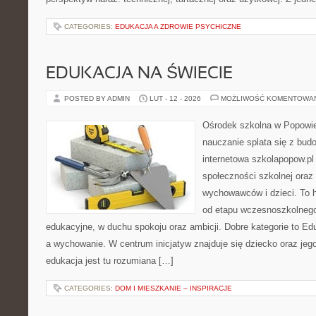
CATEGORIES:
EDUKACJA A ZDROWIE PSYCHICZNE
EDUKACJA NA ŚWIECIE
POSTED BY ADMIN
LUT - 12 - 2026
MOŻLIWOŚĆ KOMENTOWA
Ośrodek szkolna w Popowie
nauczanie splata się z bud
internetowa szkolapopow.pl
społeczności szkolnej oraz 
wychowawców i dzieci. To h
od etapu wczesnoszkolnego
edukacyjne, w duchu spokoju oraz ambicji. Dobre kategorie to Ed
a wychowanie. W centrum inicjatyw znajduje się dziecko oraz je
edukacja jest tu rozumiana […]
CATEGORIES:
DOM I MIESZKANIE – INSPIRACJE