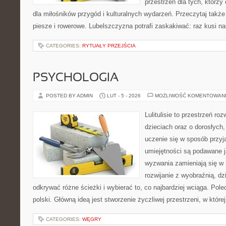
przestrzeń dla tych, którzy
dla miłośników przygód i kulturalnych wydarzeń. Przeczytaj także T
piesze i rowerowe. Lubelszczyzna potrafi zaskakiwać: raz kusi n
CATEGORIES:
RYTUAŁY PRZEJŚCIA
PSYCHOLOGIA
POSTED BY ADMIN
LUT - 5 - 2026
MOŻLIWOŚĆ KOMENTOWAN
Lulitulisie to przestrzeń r
dzieciach oraz o dorosłych,
uczenie się w sposób przyj
umiejętności są podawane 
wyzwania zamieniają się w 
rozwijanie z wyobraźnią, d
odkrywać różne ścieżki i wybierać to, co najbardziej wciąga. Pol
polski. Główną ideą jest stworzenie życzliwej przestrzeni, w któr
CATEGORIES:
WĘGRY