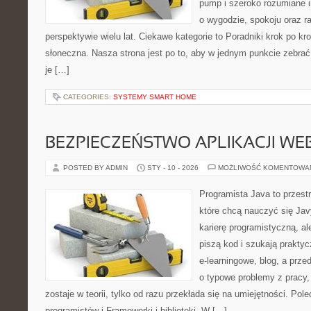
pump i szeroko rozumiane i
o wygodzie, spokoju oraz r
perspektywie wielu lat. Ciekawe kategorie to Poradniki krok po kro
słoneczna. Nasza strona jest po to, aby w jednym punkcie zebrać
je […]
CATEGORIES:
SYSTEMY SMART HOME
BEZPIECZEŃSTWO APLIKACJI W
POSTED BY ADMIN
STY - 10 - 2026
MOŻLIWOŚĆ KOMENTOWA
Programista Java to przest
które chcą nauczyć się Jav
karierę programistyczną, ale
piszą kod i szukają praktyc
e-learningowe, blog, a prze
o typowe problemy z pracy,
zostaje w teorii, tylko od razu przekłada się na umiejętności. Po
programistów i Frameworki i biblioteki. W […]