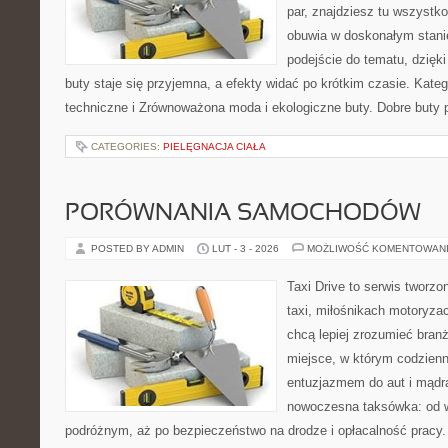
par, znajdziesz tu wszystko
obuwia w doskonałym stan
podejście do tematu, dzięk
buty staje się przyjemna, a efekty widać po krótkim czasie. Kateg
techniczne i Zrównoważona moda i ekologiczne buty. Dobre buty p
CATEGORIES:
PIELĘGNACJA CIAŁA
PORÓWNANIA SAMOCHODÓW
POSTED BY ADMIN
LUT - 3 - 2026
MOŻLIWOŚĆ KOMENTOWAN
Taxi Drive to serwis tworz
taxi, miłośnikach motoryzac
chcą lepiej zrozumieć branż
miejsce, w którym codzienn
entuzjazmem do aut i mądrą
nowoczesna taksówka: od wy
podróżnym, aż po bezpieczeństwo na drodze i opłacalność pracy