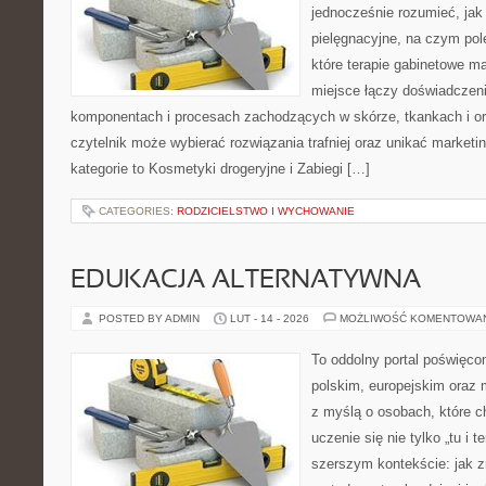
jednocześnie rozumieć, jak 
pielęgnacyjne, na czym pol
które terapie gabinetowe ma
miejsce łączy doświadczeni
komponentach i procesach zachodzących w skórze, tkankach i or
czytelnik może wybierać rozwiązania trafniej oraz unikać market
kategorie to Kosmetyki drogeryjne i Zabiegi […]
CATEGORIES:
RODZICIELSTWO I WYCHOWANIE
EDUKACJA ALTERNATYWNA
POSTED BY ADMIN
LUT - 14 - 2026
MOŻLIWOŚĆ KOMENTOWA
To oddolny portal poświęco
polskim, europejskim oraz
z myślą o osobach, które c
uczenie się nie tylko „tu i t
szerszym kontekście: jak z