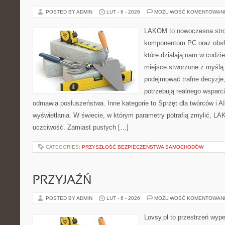
POSTED BY ADMIN
LUT - 6 - 2026
MOŻLIWOŚĆ KOMENTOWAN
LAKOM to nowoczesna str
komponentom PC oraz obsłu
które działają nam w codzi
miejsce stworzone z myślą 
podejmować trafne decyzje,
potrzebują realnego wsparc
odmawia posłuszeństwa. Inne kategorie to Sprzęt dla twórców i AI 
wyświetlania. W świecie, w którym parametry potrafią zmylić, LA
uczciwość. Zamiast pustych […]
CATEGORIES:
PRZYSZŁOŚĆ BEZPIECZEŃSTWA SAMOCHODÓW
PRZYJAŹŃ
POSTED BY ADMIN
LUT - 6 - 2026
MOŻLIWOŚĆ KOMENTOWAN
Lovsy.pl to przestrzeń wyp