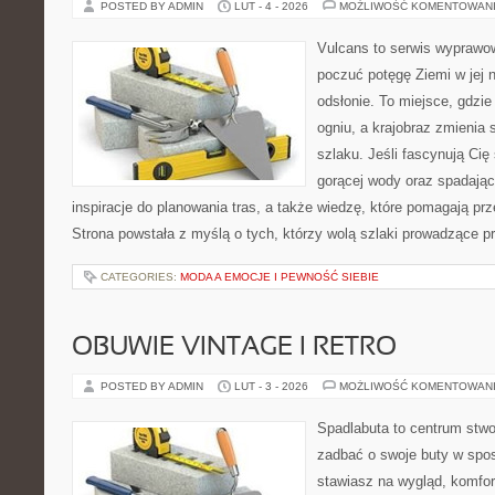
POSTED BY ADMIN
LUT - 4 - 2026
MOŻLIWOŚĆ KOMENTOWAN
Vulcans to serwis wyprawow
poczuć potęgę Ziemi w jej n
odsłonie. To miejsce, gdzie 
ogniu, a krajobraz zmienia
szlaku. Jeśli fascynują Cię
gorącej wody oraz spadające
inspiracje do planowania tras, a także wiedzę, które pomagają p
Strona powstała z myślą o tych, którzy wolą szlaki prowadzące p
CATEGORIES:
MODA A EMOCJE I PEWNOŚĆ SIEBIE
OBUWIE VINTAGE I RETRO
POSTED BY ADMIN
LUT - 3 - 2026
MOŻLIWOŚĆ KOMENTOWAN
Spadlabuta to centrum stwo
zadbać o swoje buty w spo
stawiasz na wygląd, komfor