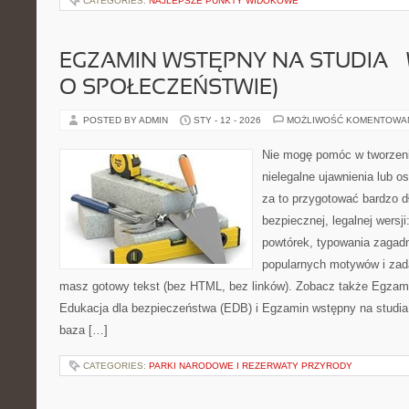
CATEGORIES:
NAJLEPSZE PUNKTY WIDOKOWE
EGZAMIN WSTĘPNY NA STUDIA –
O SPOŁECZEŃSTWIE)
POSTED BY ADMIN
STY - 12 - 2026
MOŻLIWOŚĆ KOMENTOWA
Nie mogę pomóc w tworzeniu 
nielegalne ujawnienia lub 
za to przygotować bardzo d
bezpiecznej, legalnej wersji
powtórek, typowania zagad
popularnych motywów i zad
masz gotowy tekst (bez HTML, bez linków). Zobacz także Egzami
Edukacja dla bezpieczeństwa (EDB) i Egzamin wstępny na studia –
baza […]
CATEGORIES:
PARKI NARODOWE I REZERWATY PRZYRODY