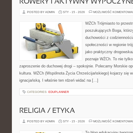
ROWERY I AKTYWNY WYPOCZYN
POSTED BY ADMIN
STY - 15 - 2026
MOŻLIWOŚĆ KOMENTOWA
WŻCh Trójmiasto to przest
poszukujących Boga, którzy
duchowości z codziennością
społeczności w regionie tr
jako praktyczny drogowskaz
poznaje WŻCh. To nie tylko 
zaproszenie do duchowej drogi – spokojnie. Polecamy Morskie opow
kultura. WŻCh (Wspólnota Życia Chrześcijańskiego) kojarzy się 
ignacjańską. I właśnie ten rdzeń widać na […]
CATEGORIES:
EDUPLANNER
RELIGIA / ETYKA
POSTED BY ADMIN
STY - 15 - 2026
MOŻLIWOŚĆ KOMENTOWA
To blog edukacyjny tworzon