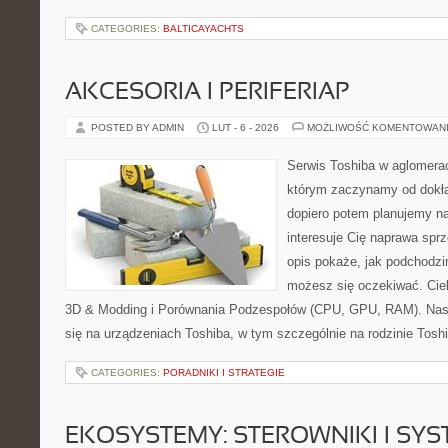
CATEGORIES:
BALTICAYACHTS
AKCESORIA I PERIFERIAP
POSTED BY ADMIN
LUT - 6 - 2026
MOŻLIWOŚĆ KOMENTOWAN
Serwis Toshiba w aglomeracj
którym zaczynamy od dokład
dopiero potem planujemy na
interesuje Cię naprawa sprz
opis pokaże, jak podchodzi
możesz się oczekiwać. Ciek
3D & Modding i Porównania Podzespołów (CPU, GPU, RAM). Nasz
się na urządzeniach Toshiba, w tym szczególnie na rodzinie Toshib
CATEGORIES:
PORADNIKI I STRATEGIE
EKOSYSTEMY: STEROWNIKI I SY