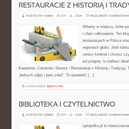
RESTAURACJE Z HISTORIĄ I TRAD
POSTED BY ADMIN
STY - 11 - 2026
MOŻLIWOŚĆ KOMENTOWA
Witamy w miejscu, które po
i chęci odkrywania. Ten blo
restauracjach w Polsce or
regionach globu. Jeśli lubi
cenisz konkret i chcesz cz
przystępny, to trafiasz idea
Kawiarnie, Cukiernie i Desery i Restauracje z Historią i Tradycją. T
„ładnych zdjęć i paru zdań”. To opowieść […]
CATEGORIES:
MEDYCYNA
BIBLIOTEKA I CZYTELNICTWO
POSTED BY ADMIN
STY - 11 - 2026
MOŻLIWOŚĆ KOMENTOWA
sptopolka.pl to nowoczesna