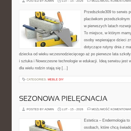
POSTED BY ADMIN
LUT - 15 - 2026
MOŻLIWOŚĆ KOMENTOWA
Przedszkole309 to serwis p
placówkom przedszkolnym o
w pierwszych latach rozwo
To miejsce, w którym mamy 
osoby wspierające dzieci z
dotyczące rutyny dnia z m
dziecka od wieku wczesnodziecięcego aż po pierwsze lata szkoł
i sztuka i Nowoczesne technologie w edukacji. Ideą serwisu jest 
dla wielu rodzin stają się […]
CATEGORIES:
MEBLE DIY
SEZONOWA PIELĘGNACJA
POSTED BY ADMIN
LUT - 15 - 2026
MOŻLIWOŚĆ KOMENTOWA
Estetica – Endermologia to
osobach, które chcą świado