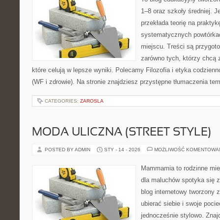
1–8 oraz szkoły średniej. J
przekłada teorię na prakty
systematycznych powtórkac
miejscu. Treści są przygot
zarówno tych, którzy chcą 
które celują w lepsze wyniki. Polecamy Filozofia i etyka codzien
(WF i zdrowie). Na stronie znajdziesz przystępne tłumaczenia te
CATEGORIES:
ZAROSLA
MODA ULICZNA (STREET STYLE)
POSTED BY ADMIN
STY - 14 - 2026
MOŻLIWOŚĆ KOMENTOWA
Mammamia to rodzinne miej
dla maluchów spotyka się z
blog internetowy tworzony z
ubierać siebie i swoje poci
jednocześnie stylowo. Znajd