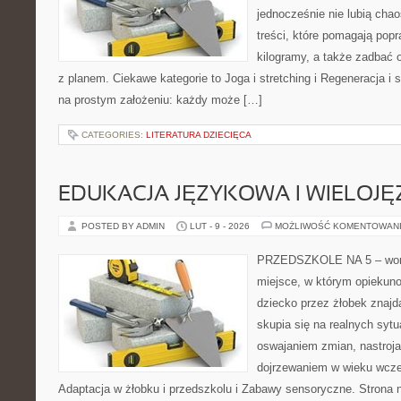
jednocześnie nie lubią chao
treści, które pomagają popr
kilogramy, a także zadbać o
z planem. Ciekawe kategorie to Joga i stretching i Regeneracja i se
na prostym założeniu: każdy może […]
CATEGORIES:
LITERATURA DZIECIĘCA
EDUKACJA JĘZYKOWA I WIELOJ
POSTED BY ADMIN
LUT - 9 - 2026
MOŻLIWOŚĆ KOMENTOWAN
PRZEDSZKOLE NA 5 – worta
miejsce, w którym opiekuno
dziecko przez żłobek znajdą
skupia się na realnych syt
oswajaniem zmian, nastroja
dojrzewaniem w wieku wcz
Adaptacja w żłobku i przedszkolu i Zabawy sensoryczne. Strona nie