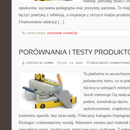
metody, potrzeby dzieci i m
opiekunów, wyzwania pedagogów oraz priorytety państwa. To miej
łączyć praktykę z refleksją, a inspiracje z różnych krajów przek
Finansowanie edukacji […]
CATEGORIES:
RODZINNE PODRÓŻE
PORÓWNANIA I TESTY PRODUK
POSTED BY ADMIN
LUT - 13 - 2026
MOŻLIWOŚĆ KOMENTOWA
Ta platforma to wszechstro
poświęcony temu, co w prak
różnicę w ustrojach nośnyc
Jeżeli interesuje Cię realiz
podest, konstrukcja dachu,
wykończeniowe, znajdziesz
konkretny sposób, bez lania wody. Polecamy kategorie Impregnac
Ekologia i zrównoważony rozwój. Rdzeniem serwisu jest materiał 
perspektyw naraz: technicznej, tartacznej oraz użytkowej. Z jedne