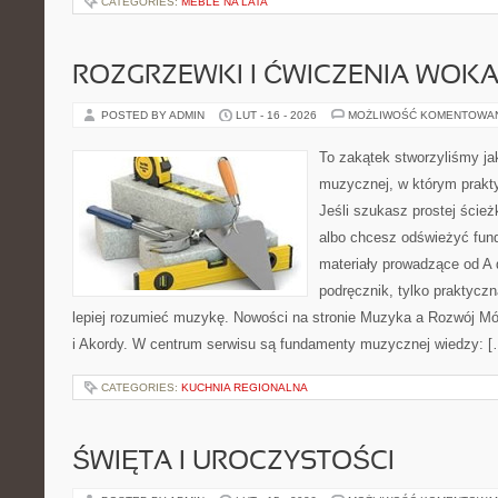
CATEGORIES:
MEBLE NA LATA
ROZGRZEWKI I ĆWICZENIA WOK
POSTED BY ADMIN
LUT - 16 - 2026
MOŻLIWOŚĆ KOMENTOWA
To zakątek stworzyliśmy ja
muzycznej, w którym prakty
Jeśli szukasz prostej ścież
albo chcesz odświeżyć fund
materiały prowadzące od A 
podręcznik, tylko praktyczn
lepiej rozumieć muzykę. Nowości na stronie Muzyka a Rozwój Mó
i Akordy. W centrum serwisu są fundamenty muzycznej wiedzy: [
CATEGORIES:
KUCHNIA REGIONALNA
ŚWIĘTA I UROCZYSTOŚCI