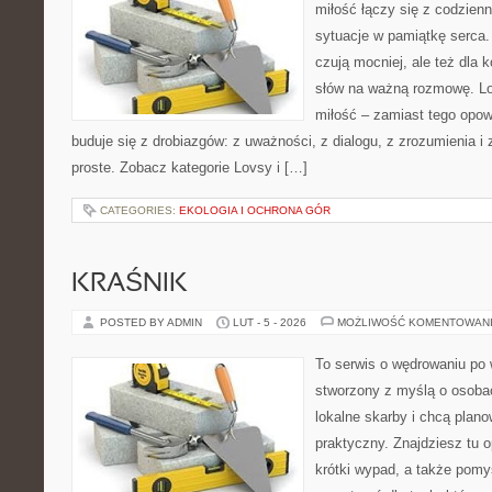
miłość łączy się z codzienn
sytuacje w pamiątkę serca. 
czują mocniej, ale też dla 
słów na ważną rozmowę. Lov
miłość – zamiast tego opow
buduje się z drobiazgów: z uważności, z dialogu, z zrozumienia i
proste. Zobacz kategorie Lovsy i […]
CATEGORIES:
EKOLOGIA I OCHRONA GÓR
KRAŚNIK
POSTED BY ADMIN
LUT - 5 - 2026
MOŻLIWOŚĆ KOMENTOWAN
To serwis o wędrowaniu po 
stworzony z myślą o osobac
lokalne skarby i chcą plan
praktyczny. Znajdziesz tu o
krótki wypad, a także pomy