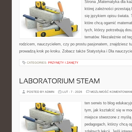
Strona „Matematyka dla każ
której zależności przestają
się językiem opisu świata. 
które chcą ogarnić matemat
tych, którzy potrzebują dos
tematów. Niezależnie od te
rodzicem, nauczycielem, czy po prostu pasjonatem, znajdziesz tu
prowadzą krok po kroku. Zobacz także Statystyka i Dla nauczyciel
CATEGORIES:
PRZYNĘTY I ZANĘTY
LABORATORIUM STEAM
POSTED BY ADMIN
LUT - 7 - 2026
MOŻLIWOŚĆ KOMENTOWAN
ten serwis to blog edukacyj
tym, jak kształcić się w mo
miejsce stworzone z myślą 
pedagogach, którzy chcą 
zdalnych lekcji. Jeśli inter