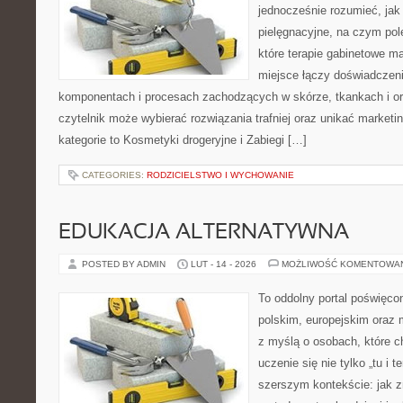
jednocześnie rozumieć, jak 
pielęgnacyjne, na czym pol
które terapie gabinetowe ma
miejsce łączy doświadczeni
komponentach i procesach zachodzących w skórze, tkankach i or
czytelnik może wybierać rozwiązania trafniej oraz unikać market
kategorie to Kosmetyki drogeryjne i Zabiegi […]
CATEGORIES:
RODZICIELSTWO I WYCHOWANIE
EDUKACJA ALTERNATYWNA
POSTED BY ADMIN
LUT - 14 - 2026
MOŻLIWOŚĆ KOMENTOWA
To oddolny portal poświęco
polskim, europejskim oraz
z myślą o osobach, które c
uczenie się nie tylko „tu i t
szerszym kontekście: jak z