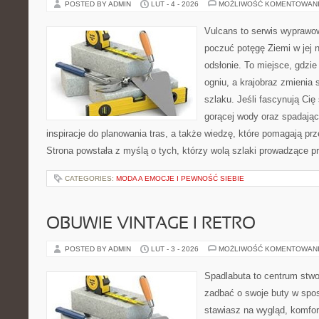
POSTED BY ADMIN
LUT - 4 - 2026
MOŻLIWOŚĆ KOMENTOWAN
Vulcans to serwis wyprawow
poczuć potęgę Ziemi w jej n
odsłonie. To miejsce, gdzie 
ogniu, a krajobraz zmienia
szlaku. Jeśli fascynują Cię
gorącej wody oraz spadające
inspiracje do planowania tras, a także wiedzę, które pomagają p
Strona powstała z myślą o tych, którzy wolą szlaki prowadzące p
CATEGORIES:
MODA A EMOCJE I PEWNOŚĆ SIEBIE
OBUWIE VINTAGE I RETRO
POSTED BY ADMIN
LUT - 3 - 2026
MOŻLIWOŚĆ KOMENTOWAN
Spadlabuta to centrum stwo
zadbać o swoje buty w spo
stawiasz na wygląd, komfor