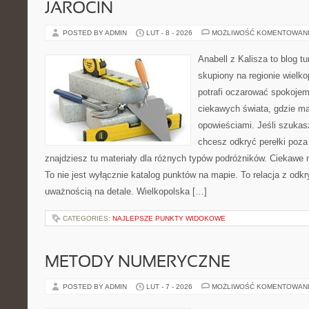
JAROCIN
POSTED BY ADMIN
LUT - 8 - 2026
MOŻLIWOŚĆ KOMENTOWAN
Anabell z Kalisza to blog t
skupiony na regionie wielko
potrafi oczarować spokojem
ciekawych świata, gdzie ma
opowieściami. Jeśli szuka
chcesz odkryć perełki poz
znajdziesz tu materiały dla różnych typów podróżników. Ciekawe 
To nie jest wyłącznie katalog punktów na mapie. To relacja z od
uważnością na detale. Wielkopolska […]
CATEGORIES:
NAJLEPSZE PUNKTY WIDOKOWE
METODY NUMERYCZNE
POSTED BY ADMIN
LUT - 7 - 2026
MOŻLIWOŚĆ KOMENTOWAN