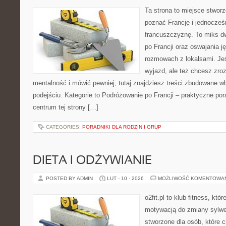
Ta strona to miejsce stworz
poznać Francję i jednocześ
francuszczyznę. To miks d
po Francji oraz oswajania j
rozmowach z lokalsami. Jeśl
wyjazd, ale też chcesz zro
mentalność i mówić pewniej, tutaj znajdziesz treści zbudowane 
podejściu. Kategorie to Podróżowanie po Francji – praktyczne po
centrum tej strony […]
CATEGORIES:
PORADNIKI DLA RODZIN I GRUP
DIETA I ODŻYWIANIE
POSTED BY ADMIN
LUT - 10 - 2026
MOŻLIWOŚĆ KOMENTOWA
o2fit.pl to klub fitness, kt
motywacją do zmiany sylwetk
stworzone dla osób, które 