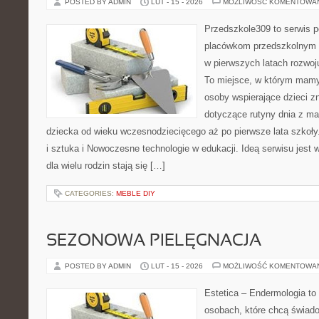
POSTED BY ADMIN
LUT - 15 - 2026
MOŻLIWOŚĆ KOMENTOWA
Przedszkole309 to serwis p
placówkom przedszkolnym o
w pierwszych latach rozwo
To miejsce, w którym mamy 
osoby wspierające dzieci z
dotyczące rutyny dnia z m
dziecka od wieku wczesnodziecięcego aż po pierwsze lata szkoł
i sztuka i Nowoczesne technologie w edukacji. Ideą serwisu jest 
dla wielu rodzin stają się […]
CATEGORIES:
MEBLE DIY
SEZONOWA PIELĘGNACJA
POSTED BY ADMIN
LUT - 15 - 2026
MOŻLIWOŚĆ KOMENTOWA
Estetica – Endermologia to
osobach, które chcą świado