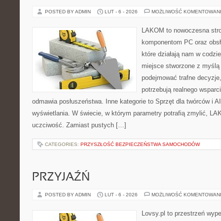
POSTED BY ADMIN
LUT - 6 - 2026
MOŻLIWOŚĆ KOMENTOWAN
LAKOM to nowoczesna str
komponentom PC oraz obsłu
które działają nam w codzi
miejsce stworzone z myślą 
podejmować trafne decyzje,
potrzebują realnego wsparc
odmawia posłuszeństwa. Inne kategorie to Sprzęt dla twórców i AI 
wyświetlania. W świecie, w którym parametry potrafią zmylić, LA
uczciwość. Zamiast pustych […]
CATEGORIES:
PRZYSZŁOŚĆ BEZPIECZEŃSTWA SAMOCHODÓW
PRZYJAŹŃ
POSTED BY ADMIN
LUT - 6 - 2026
MOŻLIWOŚĆ KOMENTOWAN
Lovsy.pl to przestrzeń wyp