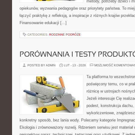
metody, potrzeby dzieci i m
opiekunów, wyzwania pedagogów oraz priorytety państwa. To miej
łączyć praktykę z refleksją, a inspiracje z różnych krajów przek
Finansowanie edukacji […]
CATEGORIES:
RODZINNE PODRÓŻE
PORÓWNANIA I TESTY PRODUK
POSTED BY ADMIN
LUT - 13 - 2026
MOŻLIWOŚĆ KOMENTOWA
Ta platforma to wszechstro
poświęcony temu, co w prak
różnicę w ustrojach nośnyc
Jeżeli interesuje Cię realiz
podest, konstrukcja dachu,
wykończeniowe, znajdziesz
konkretny sposób, bez lania wody. Polecamy kategorie Impregnac
Ekologia i zrównoważony rozwój. Rdzeniem serwisu jest materiał 
perspektyw naraz: technicznej, tartacznej oraz użytkowej. Z jedne