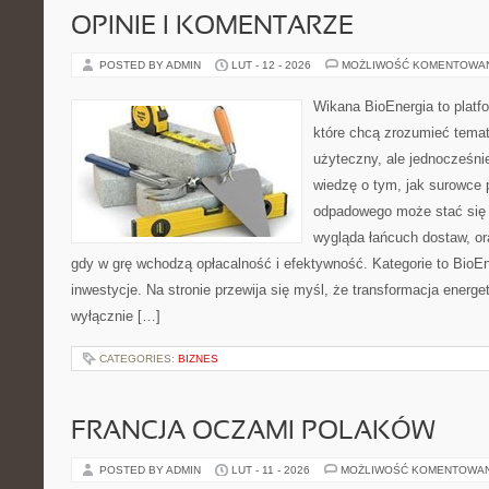
OPINIE I KOMENTARZE
POSTED BY ADMIN
LUT - 12 - 2026
MOŻLIWOŚĆ KOMENTOWA
Wikana BioEnergia to platf
które chcą zrozumieć temat
użyteczny, ale jednocześnie
wiedzę o tym, jak surowce 
odpadowego może stać się n
wygląda łańcuch dostaw, o
gdy w grę wchodzą opłacalność i efektywność. Kategorie to BioEn
inwestycje. Na stronie przewija się myśl, że transformacja energet
wyłącznie […]
CATEGORIES:
BIZNES
FRANCJA OCZAMI POLAKÓW
POSTED BY ADMIN
LUT - 11 - 2026
MOŻLIWOŚĆ KOMENTOWA