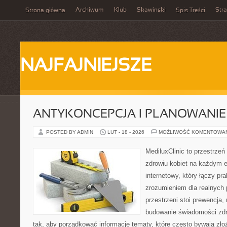
Archiwum
Klub
Skawinski
Str
Strona główna
Spis Treści
NAJFAJNIEJSZE
ANTYKONCEPCJA I PLANOWANIE
POSTED BY ADMIN
LUT - 18 - 2026
MOŻLIWOŚĆ KOMENTOWA
MediluxClinic to przestrzeń
zdrowiu kobiet na każdym e
internetowy, który łączy pr
zrozumieniem dla realnych 
przestrzeni stoi prewencja,
budowanie świadomości zdr
tak, aby porządkować informacje tematy, które często bywają zło