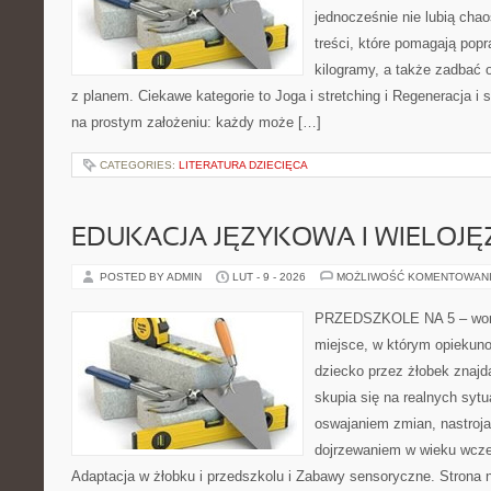
jednocześnie nie lubią chao
treści, które pomagają popr
kilogramy, a także zadbać o
z planem. Ciekawe kategorie to Joga i stretching i Regeneracja i se
na prostym założeniu: każdy może […]
CATEGORIES:
LITERATURA DZIECIĘCA
EDUKACJA JĘZYKOWA I WIELOJ
POSTED BY ADMIN
LUT - 9 - 2026
MOŻLIWOŚĆ KOMENTOWAN
PRZEDSZKOLE NA 5 – worta
miejsce, w którym opiekuno
dziecko przez żłobek znajdą
skupia się na realnych syt
oswajaniem zmian, nastroja
dojrzewaniem w wieku wcz
Adaptacja w żłobku i przedszkolu i Zabawy sensoryczne. Strona nie