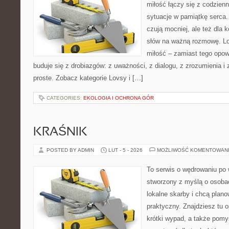
miłość łączy się z codzienn
sytuacje w pamiątkę serca. 
czują mocniej, ale też dla 
słów na ważną rozmowę. Lov
miłość – zamiast tego opow
buduje się z drobiazgów: z uważności, z dialogu, z zrozumienia i
proste. Zobacz kategorie Lovsy i […]
CATEGORIES:
EKOLOGIA I OCHRONA GÓR
KRAŚNIK
POSTED BY ADMIN
LUT - 5 - 2026
MOŻLIWOŚĆ KOMENTOWAN
To serwis o wędrowaniu po 
stworzony z myślą o osobac
lokalne skarby i chcą plan
praktyczny. Znajdziesz tu o
krótki wypad, a także pomy