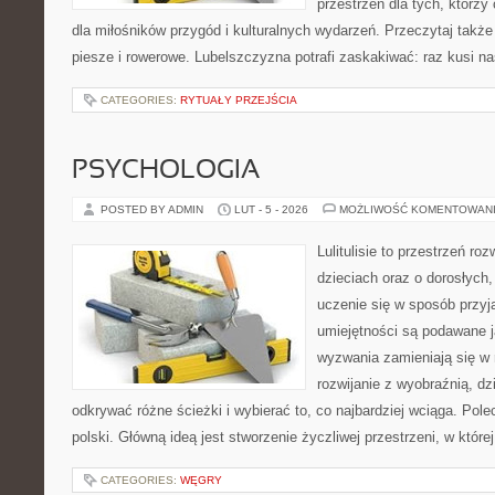
przestrzeń dla tych, którzy
dla miłośników przygód i kulturalnych wydarzeń. Przeczytaj także T
piesze i rowerowe. Lubelszczyzna potrafi zaskakiwać: raz kusi n
CATEGORIES:
RYTUAŁY PRZEJŚCIA
PSYCHOLOGIA
POSTED BY ADMIN
LUT - 5 - 2026
MOŻLIWOŚĆ KOMENTOWAN
Lulitulisie to przestrzeń r
dzieciach oraz o dorosłych,
uczenie się w sposób przyj
umiejętności są podawane 
wyzwania zamieniają się w 
rozwijanie z wyobraźnią, d
odkrywać różne ścieżki i wybierać to, co najbardziej wciąga. Pol
polski. Główną ideą jest stworzenie życzliwej przestrzeni, w któr
CATEGORIES:
WĘGRY