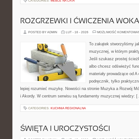
CATEGORIES:
MEBLE NA LATA
ROZGRZEWKI I ĆWICZENIA WOK
POSTED BY ADMIN
LUT - 16 - 2026
MOŻLIWOŚĆ KOMENTOWA
To zakątek stworzyliśmy ja
muzycznej, w którym prakty
Jeśli szukasz prostej ścież
albo chcesz odświeżyć fund
materiały prowadzące od A 
podręcznik, tylko praktyczn
lepiej rozumieć muzykę. Nowości na stronie Muzyka a Rozwój Mó
i Akordy. W centrum serwisu są fundamenty muzycznej wiedzy: [
CATEGORIES:
KUCHNIA REGIONALNA
ŚWIĘTA I UROCZYSTOŚCI