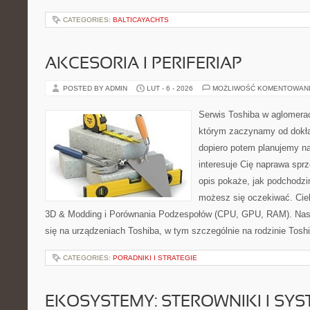
CATEGORIES:
BALTICAYACHTS
AKCESORIA I PERIFERIAP
POSTED BY ADMIN
LUT - 6 - 2026
MOŻLIWOŚĆ KOMENTOWAN
Serwis Toshiba w aglomeracj
którym zaczynamy od dokład
dopiero potem planujemy na
interesuje Cię naprawa sprz
opis pokaże, jak podchodzi
możesz się oczekiwać. Ciek
3D & Modding i Porównania Podzespołów (CPU, GPU, RAM). Nasz
się na urządzeniach Toshiba, w tym szczególnie na rodzinie Toshib
CATEGORIES:
PORADNIKI I STRATEGIE
EKOSYSTEMY: STEROWNIKI I SY