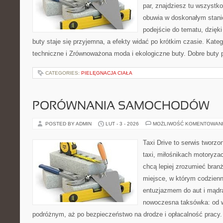
par, znajdziesz tu wszystko
obuwia w doskonałym stan
podejście do tematu, dzięk
buty staje się przyjemna, a efekty widać po krótkim czasie. Kateg
techniczne i Zrównoważona moda i ekologiczne buty. Dobre buty p
CATEGORIES:
PIELĘGNACJA CIAŁA
PORÓWNANIA SAMOCHODÓW
POSTED BY ADMIN
LUT - 3 - 2026
MOŻLIWOŚĆ KOMENTOWAN
Taxi Drive to serwis tworz
taxi, miłośnikach motoryzac
chcą lepiej zrozumieć branż
miejsce, w którym codzienn
entuzjazmem do aut i mądrą
nowoczesna taksówka: od wy
podróżnym, aż po bezpieczeństwo na drodze i opłacalność pracy