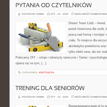
PYTANIA OD CZYTELNIKÓW
POSTED BY ADMIN
STY - 24 - 2026
MOŻLIWOŚĆ KOMENTOWA
Dream Team Łódź – Aerial, 
portal stworzona dla osób, 
pracą nad formą i rozwijać
ciała. To miejsce dla wszys
akrobatyka powietrzna oraz
tylko efekt wow, ale też rea
Polecamy DIY – stroje i rekwizyty taneczne i Taniec i psycholog
opiera się na tym, […]
CATEGORIES:
KROTOSZYN
TRENING DLA SENIORÓW
POSTED BY ADMIN
STY - 24 - 2026
MOŻLIWOŚĆ KOMENTOWA
Bieganiewwarszawie.pl to p