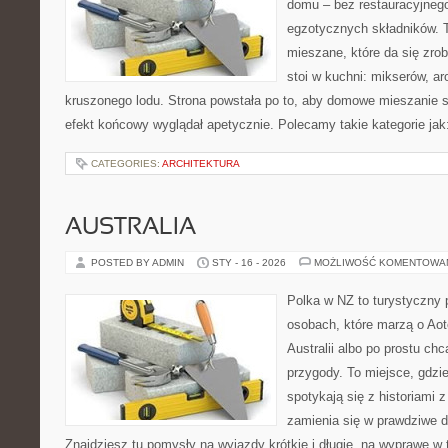
domu – bez restauracyjnego
egzotycznych składników. 
mieszane, które da się zrob
stoi w kuchni: mikserów, a
kruszonego lodu. Strona powstała po to, aby domowe mieszanie s
efekt końcowy wyglądał apetycznie. Polecamy takie kategorie jak: 
CATEGORIES:
ARCHITEKTURA
AUSTRALIA
POSTED BY ADMIN
STY - 16 - 2026
MOŻLIWOŚĆ KOMENTOWA
Polka w NZ to turystyczny 
osobach, które marzą o Aot
Australii albo po prostu ch
przygody. To miejsce, gdzi
spotykają się z historiami z
zamienia się w prawdziwe 
Znajdziesz tu pomysły na wyjazdy krótkie i długie, na wyprawę w t