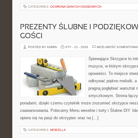
CATEGORIES:
OCHRONA DANYCH OSOBOWYCH
PREZENTY ŚLUBNE I PODZIĘKO
GOŚCI
POSTED BY ADMIN
STY - 21 - 2026
MOŻLIWOŚĆ KOMENTOWA
Śpiewające Skrzypce to int
muzyce, w którym skrzypce
opowieści. To miejsce stwo
odkrywać piękno melodii, a 
pragną pogłębiać warsztat 
smyczkowym. Strona łączy 
poradami, dzięki czemu czytelnik może zrozumieć skrzypce niez
zaawansowania. Polecamy Menu weselne i torty i Ślubne DIY. Id
opiera się na pasji do skrzypiec oraz na […]
CATEGORIES:
MOBZILLA