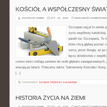
KOŚCIÓŁ A WSPÓŁCZESNY ŚWIA
POSTED BY ADMIN
STY - 20 - 2026
MOŻLIWOŚĆ KOMENTOWA
Szczepan.org.pl to serwis
życiu wspólnoty katolickiej
parafii św. Szczepana. To m
które chcą głębiej poznać c
serca, przez liturgię, aż p
łączy dziedzictwo z współc
czemu treści trafiają zarówno do osób głęboko zaangażowanych, ja
wracają po latach. Polecamy także: Sakramenty Kościoła i Ikony, 
[…]
CATEGORIES:
SZYBKIE PRZEPISY KULINARNE
HISTORIA ŻYCIA NA ZIEMI
POSTED BY ADMIN
STY - 18 - 2026
MOŻLIWOŚĆ KOMENTOWA