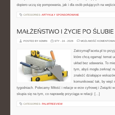
dopiero uczą się pompowania, jak i dla osób polujących na wejści
CATEGORIES:
ARTYKUŁY SPONSOROWANE
MAŁŻEŃSTWO I ŻYCIE PO ŚLUBIE
POSTED BY ADMIN
STY - 24 - 2026
MOŻLIWOŚĆ KOMENTOWA
ZatrzymajFaceta.pl to przyj
które chcą ogarnąć temat 
układ bez udawania. To mie
tym, abyś mogła zerknąć na
znaleźć działające wskazów
komunikować tak, by więź n
tygodniach. Polecamy Miłość i relacje w erze cyfrowej i Związki w
skupia się na tym, co naprawdę przyciąga w relacji: […]
CATEGORIES:
PALMTREEVIEW