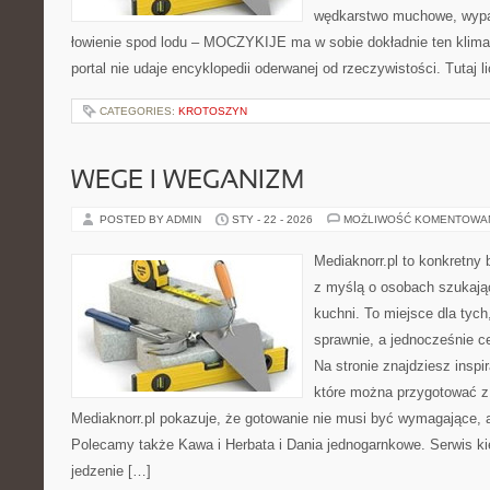
wędkarstwo muchowe, wypa
łowienie spod lodu – MOCZYKIJE ma w sobie dokładnie ten klima
portal nie udaje encyklopedii oderwanej od rzeczywistości. Tutaj l
CATEGORIES:
KROTOSZYN
WEGE I WEGANIZM
POSTED BY ADMIN
STY - 22 - 2026
MOŻLIWOŚĆ KOMENTOWA
Mediaknorr.pl to konkretny b
z myślą o osobach szukają
kuchni. To miejsce dla tyc
sprawnie, a jednocześnie 
Na stronie znajdziesz inspi
które można przygotować z
Mediaknorr.pl pokazuje, że gotowanie nie musi być wymagające, 
Polecamy także Kawa i Herbata i Dania jednogarnkowe. Serwis kie
jedzenie […]