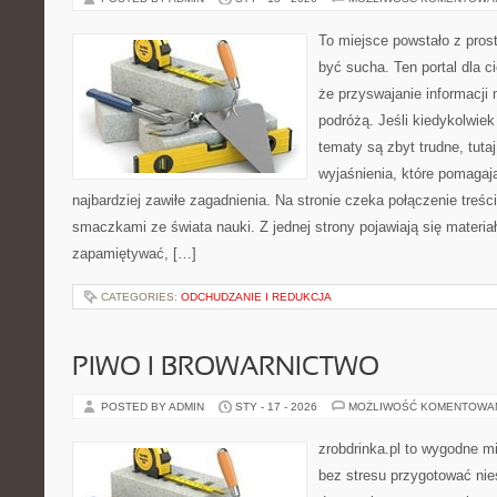
To miejsce powstało z prost
być sucha. Ten portal dla 
że przyswajanie informacji
podróżą. Jeśli kiedykolwiek
tematy są zbyt trudne, tuta
wyjaśnienia, które pomagaj
najbardziej zawiłe zagadnienia. Na stronie czeka połączenie treści
smaczkami ze świata nauki. Z jednej strony pojawiają się materiały
zapamiętywać, […]
CATEGORIES:
ODCHUDZANIE I REDUKCJA
PIWO I BROWARNICTWO
POSTED BY ADMIN
STY - 17 - 2026
MOŻLIWOŚĆ KOMENTOWA
zrobdrinka.pl to wygodne mi
bez stresu przygotować nie