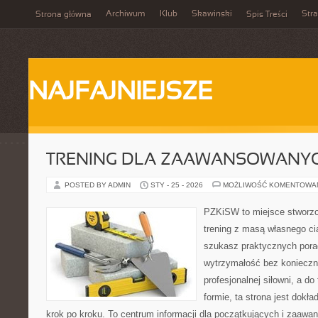
Archiwum
Klub
Skawinski
Str
Strona główna
Spis Treści
NAJFAJNIEJSZE
TRENING DLA ZAAWANSOWANY
POSTED BY ADMIN
STY - 25 - 2026
MOŻLIWOŚĆ KOMENTOWA
PZKiSW to miejsce stworzo
trening z masą własnego ciał
szukasz praktycznych por
wytrzymałość bez konieczn
profesjonalnej siłowni, a d
formie, ta strona jest dokła
krok po kroku. To centrum informacji dla początkujących i zaawa