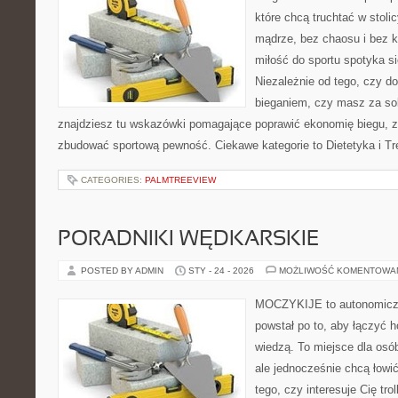
które chcą truchtać w stoli
mądrze, bez chaosu i bez ko
miłość do sportu spotyka si
Niezależnie od tego, czy d
bieganiem, czy masz za so
znajdziesz tu wskazówki pomagające poprawić ekonomię biegu, z
zbudować sportową pewność. Ciekawe kategorie to Dietetyka i Tr
CATEGORIES:
PALMTREEVIEW
PORADNIKI WĘDKARSKIE
POSTED BY ADMIN
STY - 24 - 2026
MOŻLIWOŚĆ KOMENTOWA
MOCZYKIJE to autonomiczny
powstał po to, aby łączyć 
wiedzą. To miejsce dla osó
ale jednocześnie chcą łowi
tego, czy interesuje Cię trol