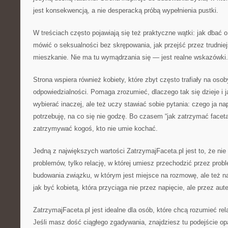
jest konsekwencją, a nie desperacką próbą wypełnienia pustki.
W treściach często pojawiają się też praktyczne wątki: jak dbać 
mówić o seksualności bez skrępowania, jak przejść przez trudnie
mieszkanie. Nie ma tu wymądrzania się — jest realne wskazówki.
Strona wspiera również kobiety, które zbyt często trafiały na oso
odpowiedzialności. Pomaga zrozumieć, dlaczego tak się dzieje i j
wybierać inaczej, ale też uczy stawiać sobie pytania: czego ja n
potrzebuję, na co się nie godzę. Bo czasem “jak zatrzymać faceta
zatrzymywać kogoś, kto nie umie kochać.
Jedną z największych wartości ZatrzymajFaceta.pl jest to, że nie 
problemów, tylko relację, w której umiesz przechodzić przez prob
budowania związku, w którym jest miejsce na rozmowę, ale też na 
jak być kobietą, która przyciąga nie przez napięcie, ale przez au
ZatrzymajFaceta.pl jest idealne dla osób, które chcą rozumieć rel
Jeśli masz dość ciągłego zgadywania, znajdziesz tu podejście op