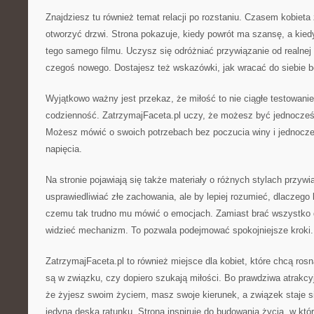
Znajdziesz tu również temat relacji po rozstaniu. Czasem kobieta
otworzyć drzwi. Strona pokazuje, kiedy powrót ma szansę, a kied
tego samego filmu. Uczysz się odróżniać przywiązanie od realne
czegoś nowego. Dostajesz też wskazówki, jak wracać do siebie b
Wyjątkowo ważny jest przekaz, że miłość to nie ciągłe testowanie
codzienność. ZatrzymajFaceta.pl uczy, że możesz być jednocześ
Możesz mówić o swoich potrzebach bez poczucia winy i jednocze
napięcia.
Na stronie pojawiają się także materiały o różnych stylach przywią
usprawiedliwiać złe zachowania, ale by lepiej rozumieć, dlaczego 
czemu tak trudno mu mówić o emocjach. Zamiast brać wszystko d
widzieć mechanizm. To pozwala podejmować spokojniejsze kroki.
ZatrzymajFaceta.pl to również miejsce dla kobiet, które chcą rosn
są w związku, czy dopiero szukają miłości. Bo prawdziwa atrakcyj
że żyjesz swoim życiem, masz swoje kierunek, a związek staje s
jedyną deską ratunku. Strona inspiruje do budowania życia, w który