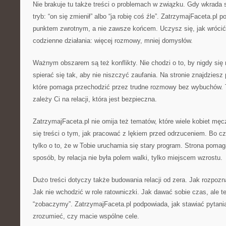
Nie brakuje tu także treści o problemach w związku. Gdy wkrada 
tryb: “on się zmienił” albo “ja robię coś źle”. ZatrzymajFaceta.pl
punktem zwrotnym, a nie zawsze końcem. Uczysz się, jak wrócić 
codzienne działania: więcej rozmowy, mniej domysłów.
Ważnym obszarem są też konflikty. Nie chodzi o to, by nigdy się 
spierać się tak, aby nie niszczyć zaufania. Na stronie znajdziesz 
które pomaga przechodzić przez trudne rozmowy bez wybuchów. 
zależy Ci na relacji, która jest bezpieczna.
ZatrzymajFaceta.pl nie omija też tematów, które wiele kobiet mę
się treści o tym, jak pracować z lękiem przed odrzuceniem. Bo c
tylko o to, że w Tobie uruchamia się stary program. Strona pomag
sposób, by relacja nie była polem walki, tylko miejscem wzrostu.
Dużo treści dotyczy także budowania relacji od zera. Jak rozpozn
Jak nie wchodzić w role ratowniczki. Jak dawać sobie czas, ale 
“zobaczymy”. ZatrzymajFaceta.pl podpowiada, jak stawiać pytani
zrozumieć, czy macie wspólne cele.