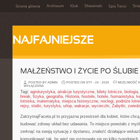
Archiwum
Klub
Skawinski
Str
Strona główna
Spis Treści
NAJFAJNIEJSZE
MAŁŻEŃSTWO I ŻYCIE PO ŚLUBIE
POSTED BY ADMIN
POSTED ON STY - 24 - 2026
MOŻLIWOŚĆ 
WYŁĄCZONA
Tagi:
agroturystyka
,
atrakcje turystyczne
,
bilety lotnicze
,
biologia
break
,
fizyka
,
geografia
,
Historia
,
hostele
,
hotele
,
humanistyka
,
k
lotniska
,
matematyka
,
miejsca historyczne
,
noclegi
,
podróże lotn
rejsy
,
statki
,
turystyka
,
urlop
,
wakacje
,
wycieczki
,
Zabytki
,
zwiedz
ZatrzymajFaceta.pl to przyjazna przestrzeń dla kobiet, które chc
budować zdrowy układ bez udawania. To miejsce powstało z myśl
zerknąć na swoją sytuację z dystansu, znaleźć działające wskaz
komunikować tak, by więź nie rozmywała się po kilku tygodniac