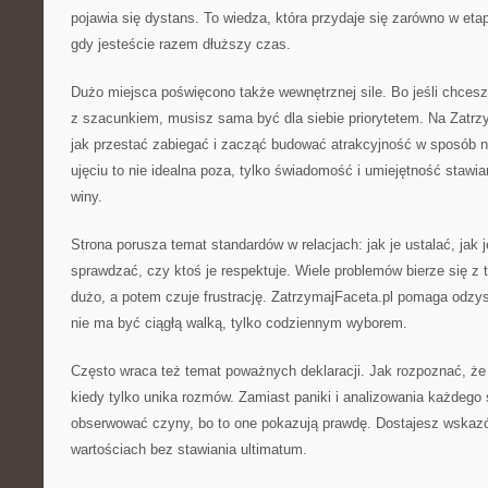
pojawia się dystans. To wiedza, która przydaje się zarówno w etap
gdy jesteście razem dłuższy czas.
Dużo miejsca poświęcono także wewnętrznej sile. Bo jeśli chcesz,
z szacunkiem, musisz sama być dla siebie priorytetem. Na Zatrz
jak przestać zabiegać i zacząć budować atrakcyjność w sposób n
ujęciu to nie idealna poza, tylko świadomość i umiejętność stawia
winy.
Strona porusza temat standardów w relacjach: jak je ustalać, jak 
sprawdzać, czy ktoś je respektuje. Wiele problemów bierze się z t
dużo, a potem czuje frustrację. ZatrzymajFaceta.pl pomaga odzys
nie ma być ciągłą walką, tylko codziennym wyborem.
Często wraca też temat poważnych deklaracji. Jak rozpoznać, że
kiedy tylko unika rozmów. Zamiast paniki i analizowania każdego 
obserwować czyny, bo to one pokazują prawdę. Dostajesz wskazó
wartościach bez stawiania ultimatum.