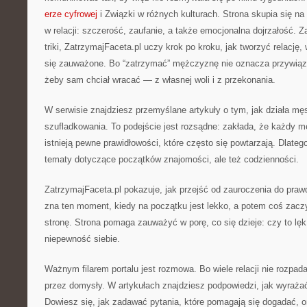
erze cyfrowej
i Związki w różnych kulturach. Strona skupia się n
w relacji: szczerość, zaufanie, a także emocjonalna dojrzałość. 
triki, ZatrzymajFaceta.pl uczy krok po kroku, jak tworzyć relację,
się zauważone. Bo “zatrzymać” mężczyznę nie oznacza przywiązać
żeby sam chciał wracać — z własnej woli i z przekonania.
W serwisie znajdziesz przemyślane artykuły o tym, jak działa mę
szufladkowania. To podejście jest rozsądne: zakłada, że każdy mę
istnieją pewne prawidłowości, które często się powtarzają. Dlatego
tematy dotyczące początków znajomości, ale też codzienności.
ZatrzymajFaceta.pl pokazuje, jak przejść od zauroczenia do prawd
zna ten moment, kiedy na początku jest lekko, a potem coś zac
stronę. Strona pomaga zauważyć w porę, co się dzieje: czy to lęk
niepewność siebie.
Ważnym filarem portalu jest rozmowa. Bo wiele relacji nie rozpada
przez domysły. W artykułach znajdziesz podpowiedzi, jak wyrażać
Dowiesz się, jak zadawać pytania, które pomagają się dogadać, o