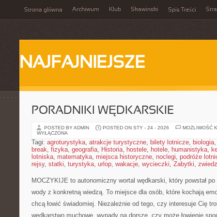
Archiwum
Klub
Skawinski
Str
Strona główna
Spis Treści
NAJFAJNIEJSZE
PORADNIKI WĘDKARSKIE
POSTED BY ADMIN
POSTED ON STY - 24 - 2026
MOŻLIWOŚĆ 
WYŁĄCZONA
Tagi:
agroturystyka
,
atrakcje turystyczne
,
bilety lotnicze
,
biologia
break
,
fizyka
,
geografia
,
Historia
,
hostele
,
hotele
,
humanistyka
,
k
lotniska
,
matematyka
,
miejsca historyczne
,
noclegi
,
podróże lotn
rejsy
,
statki
,
turystyka
,
urlop
,
wakacje
,
wycieczki
,
Zabytki
,
zwiedz
MOCZYKIJE to autonomiczny wortal wędkarski, który powstał po 
wody z konkretną wiedzą. To miejsce dla osób, które kochają emo
chcą łowić świadomiej. Niezależnie od tego, czy interesuje Cię trol
wędkarstwo muchowe, wypady na dorsze, czy może łowienie sp