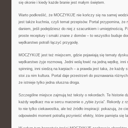
się okonie i kiedy każde branie jest małym świętem.
Warto podkreślić, że MOCZYKIJE nie kończy się na samej wodzi
jest także kuchnia, czyli temat przepisów. Portal przypomina, ż
daniem, jeśli podejdziesz do niej z szacunkiem i umiejętnością. Pa
proste receptury i smaki znane z domów – to wszystko buduje do
wędkarstwo potrafi łączyć przygodę.
MOCZYKIJE jest też miejscem, gdzie pojawiają się tematy dysku
wędkarstwo żyje rozmową. Jedni wolą łowić na jedną wędkę, inni n
spinning, inni siedzą na karpiach – a prawda jest taka, że każdy s
stoi za nim kultura. Portal daje przestrzeń do poznawania różnyc
że istnieje tylko jedna słuszna droga.
Szczególne miejsce zajmują też teksty o rekordach. Te historie d
każdy wędkarz ma w sercu marzenie o „rybie życia”. Rekordy z rz
to nie tylko ciekawostka, ale też źródło inspiracji: pokazują, że ci
odpowiedni moment potrafią przynieść efekty, które pamięta się la