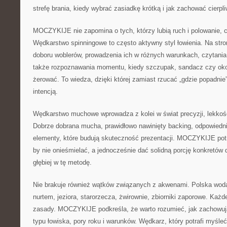
strefę brania, kiedy wybrać zasiadkę krótką i jak zachować cierpl
MOCZYKIJE nie zapomina o tych, którzy lubią ruch i polowanie, cz
Wędkarstwo spinningowe to często aktywny styl łowienia. Na stro
doboru woblerów, prowadzenia ich w różnych warunkach, czytania 
także rozpoznawania momentu, kiedy szczupak, sandacz czy ok
żerować. To wiedza, dzięki której zamiast rzucać „gdzie popadnie
intencją.
Wędkarstwo muchowe wprowadza z kolei w świat precyzji, lekkości
Dobrze dobrana mucha, prawidłowo nawinięty backing, odpowiednie 
elementy, które budują skuteczność prezentacji. MOCZYKIJE potr
by nie onieśmielać, a jednocześnie dać solidną porcję konkretów 
głębiej w tę metodę.
Nie brakuje również wątków związanych z akwenami. Polska woda
nurtem, jeziora, starorzecza, żwirownie, zbiorniki zaporowe. Każ
zasady. MOCZYKIJE podkreśla, że warto rozumieć, jak zachowują
typu łowiska, pory roku i warunków. Wędkarz, który potrafi myśl