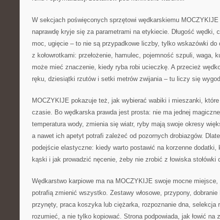
W sekcjach poświęconych sprzętowi wędkarskiemu MOCZYKIJE 
naprawdę kryje się za parametrami na etykiecie. Długość wędki, c
moc, ugięcie – to nie są przypadkowe liczby, tylko wskazówki do
z kołowrotkami: przełożenie, hamulec, pojemność szpuli, waga, ku
może mieć znaczenie, kiedy ryba robi ucieczkę. A przecież wędk
ręku, dziesiątki rzutów i setki metrów zwijania – tu liczy się wygo
MOCZYKIJE pokazuje też, jak wybierać wabiki i mieszanki, które 
czasie. Bo wędkarska prawda jest prosta: nie ma jednej magicznej
temperatura wody, zmienia się wiatr, ryby mają swoje okresy więk
a nawet ich apetyt potrafi zależeć od pozornych drobiazgów. Dlate
podejście elastyczne: kiedy warto postawić na korzenne dodatki,
kąski i jak prowadzić nęcenie, żeby nie zrobić z łowiska stołówki 
Wędkarstwo karpiowe ma na MOCZYKIJE swoje mocne miejsce, bo
potrafią zmienić wszystko. Zestawy włosowe, przypony, dobranie
przynęty, praca koszyka lub ciężarka, rozpoznanie dna, selekcja 
rozumieć, a nie tylko kopiować. Strona podpowiada, jak łowić na 