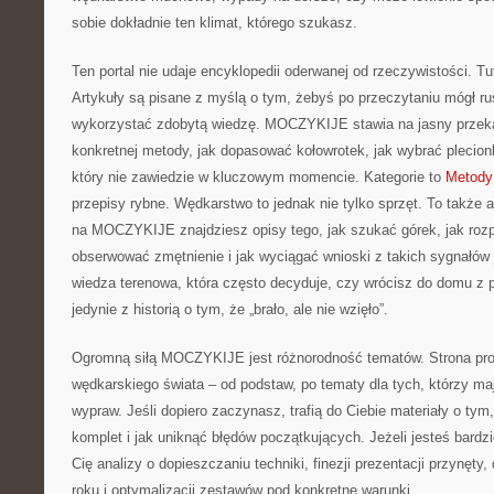
sobie dokładnie ten klimat, którego szukasz.
Ten portal nie udaje encyklopedii oderwanej od rzeczywistości. Tuta
Artykuły są pisane z myślą o tym, żebyś po przeczytaniu mógł ru
wykorzystać zdobytą wiedzę. MOCZYKIJE stawia na jasny przeka
konkretnej metody, jak dopasować kołowrotek, jak wybrać plecion
który nie zawiedzie w kluczowym momencie. Kategorie to
Metody
przepisy rybne. Wędkarstwo to jednak nie tylko sprzęt. To także 
na MOCZYKIJE znajdziesz opisy tego, jak szukać górek, jak roz
obserwować zmętnienie i jak wyciągać wnioski z takich sygnałów 
wiedza terenowa, która często decyduje, czy wrócisz do domu z
jedynie z historią o tym, że „brało, ale nie wzięło”.
Ogromną siłą MOCZYKIJE jest różnorodność tematów. Strona pro
wędkarskiego świata – od podstaw, po tematy dla tych, którzy maj
wypraw. Jeśli dopiero zaczynasz, trafią do Ciebie materiały o ty
komplet i jak uniknąć błędów początkujących. Jeżeli jesteś bardz
Cię analizy o dopieszczaniu techniki, finezji prezentacji przynęt
roku i optymalizacji zestawów pod konkretne warunki.