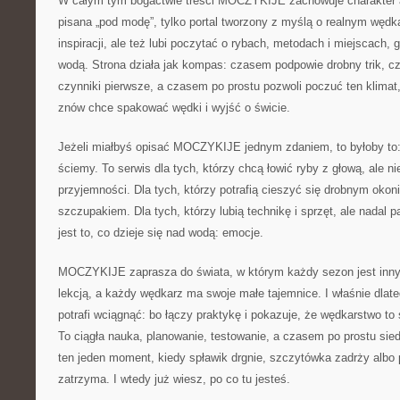
W całym tym bogactwie treści MOCZYKIJE zachowuje charakter aut
pisana „pod modę”, tylko portal tworzony z myślą o realnym wędk
inspiracji, ale też lubi poczytać o rybach, metodach i miejscach,
wodą. Strona działa jak kompas: czasem podpowie drobny trik, c
czynniki pierwsze, a czasem po prostu pozwoli poczuć ten klimat,
znów chce spakować wędki i wyjść o świcie.
Jeżeli miałbyś opisać MOCZYKIJE jednym zdaniem, to byłoby to:
ściemy. To serwis dla tych, którzy chcą łowić ryby z głową, ale ni
przyjemności. Dla tych, którzy potrafią cieszyć się drobnym ok
szczupakiem. Dla tych, którzy lubią technikę i sprzęt, ale nadal 
jest to, co dzieje się nad wodą: emocje.
MOCZYKIJE zaprasza do świata, w którym każdy sezon jest inny
lekcją, a każdy wędkarz ma swoje małe tajemnice. I właśnie dlate
potrafi wciągnąć: bo łączy praktykę i pokazuje, że wędkarstwo to s
To ciągła nauka, planowanie, testowanie, a czasem po prostu sied
ten jeden moment, kiedy spławik drgnie, szczytówka zadrży albo 
zatrzyma. I wtedy już wiesz, po co tu jesteś.