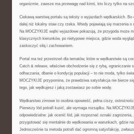
organizmie, zawsze ma przewagę nad kimś, kto liczy tylko na sz
Ciekawą warstwą portalu są teksty o wyjazdach wędkarskich. Bo
dalej niż lokalny staw czy rzeka. Wtedy pojawiają się marzenia 
Na MOCZYKIJE wątki wyjazdowe pokazują, że przygoda może mie
klasycznych kierunków, po nietypowe miejsca, gdzie woda wygląda
zaskoczyć siłą i zachowaniem.
Portal ma też przestrzeń dla tematów, które w wędkarstwie są cor
Catch & release, właściwe obchodzenie się z rybą, ograniczanie s
odhaczania, dbanie o kondycję populacji – to nie moda, tylko świ
MOCZYKIJE przypomina, że prawdziwa satysfakcja nie bierze się 
tego, jak wędkujesz i jaką zostawiasz po sobie wodę.
Wędkarstwo zimowe to osobna opowieść, pełna ciszy, ostrożności
Pierwszy lód potrafi kusić, ale wymaga rozsądku. Na MOCZYKIJE
odpowiedzialne: jak ocenić lód, jak rozpoznać oznaki zagrożenia, j
przygotować się mentalnie do wędkowania w warunkach, gdzie na
Jednocześnie ta metoda potrafi dać ogromną satysfakcję, zwłaszc