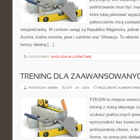
podróżowanie musi być męc
które lubią planować wyjazd
jednocześnie chcą zostawić
niespodziankę. W centrum uwagi są Republika Węgierska, jednak n
Austria, kraina mostów, piwa i zamków oraz Słowacja. To właśnie 
tworzy idealną […]
CATEGORIES:
EKOLOGIA W LOTNICTWIE
TRENING DLA ZAAWANSOWANY
POSTED BY ADMIN
STY - 25 - 2026
MOŻLIWOŚĆ KOMENTOWA
PZKiSW to miejsce stworzo
trening z masą własnego ciał
szukasz praktycznych por
wytrzymałość bez konieczn
profesjonalnej siłowni, a d
formie, ta strona jest dokła