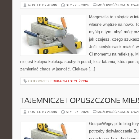
POSTED BY ADMIN
STY - 25 - 2026
MOŻLIWOŚĆ KOMENTOWA
Margoseila to zakątek w in
własne wnętrze na nowo. To 
myślą o tym, abyś mógł prz
jak czujesz, czego szukas
Jeśli kiedykolwiek miałeś w
Ci momentu na refleksję, Ma
nie jest kolejna kolekcja suchych porad, lecz latarnia, która po
zamieniać chaos w jasność. Ciekawe […]
CATEGORIES:
EDUKACJA I STYL ŻYCIA
TAJEMNICZE I OPUSZCZONE MIE
POSTED BY ADMIN
STY - 25 - 2026
MOŻLIWOŚĆ KOMENTOWA
GorąceWęgry.pl to blog tury
potrzeby doświadczania Eu
przystępny, bez zbędnego n