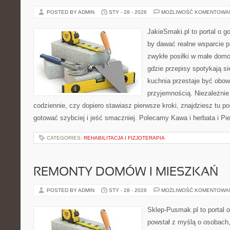
POSTED BY ADMIN
STY - 28 - 2026
MOŻLIWOŚĆ KOMENTOWA
JakieSmaki.pl to portal o g
by dawać realne wsparcie p
zwykłe posiłki w małe domo
gdzie przepisy spotykają si
kuchnia przestaje być obowi
przyjemnością. Niezależnie
codziennie, czy dopiero stawiasz pierwsze kroki, znajdziesz tu p
gotować szybciej i jeść smaczniej. Polecamy Kawa i herbata i Pi
CATEGORIES:
REHABILITACJA I FIZJOTERAPIA
REMONTY DOMÓW I MIESZKAŃ
POSTED BY ADMIN
STY - 28 - 2026
MOŻLIWOŚĆ KOMENTOWA
Sklep-Pusmak.pl to portal o
powstał z myślą o osobach