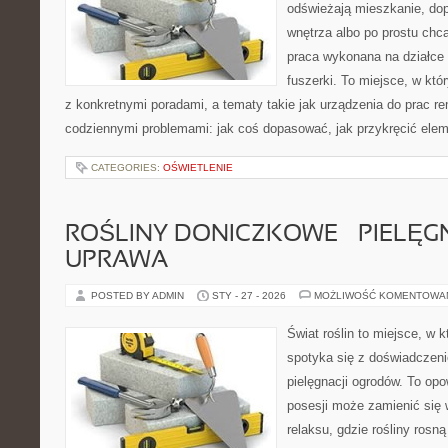
odświeżają mieszkanie, dopi
wnętrza albo po prostu ch
praca wykonana na działce 
fuszerki. To miejsce, w któ
z konkretnymi poradami, a tematy takie jak urządzenia do prac r
codziennymi problemami: jak coś dopasować, jak przykręcić elem
CATEGORIES:
OŚWIETLENIE
ROŚLINY DONICZKOWE – PIELĘGN
UPRAWA
POSTED BY ADMIN
STY - 27 - 2026
MOŻLIWOŚĆ KOMENTOWA
Świat roślin to miejsce, w k
spotyka się z doświadczeni
pielęgnacji ogrodów. To opo
posesji może zamienić się 
relaksu, gdzie rośliny rosn