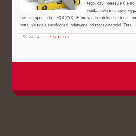
tego, czy interesuje Cię trol
wędkarstwo muchowe, wypa
łowienie spod lodu – MOCZYKIJE ma w sobie dokładnie ten klima
portal nie udaje encyklopedii oderwanej od rzeczywistości. Tutaj l
CATEGORIES:
KROTOSZYN