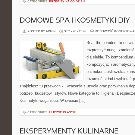
CATEGORIES:
PRZEPISY NA CO DZIEŃ
DOMOWE SPA I KOSMETYKI DIY
POSTED BY ADMIN
STY - 28 - 2026
MOŻLIWOŚĆ KOMENTOWA
Beat the boredom to serwis
rozproszyć nudę i zamienić
dla siebie. To kompendium 
kompozycjach aromatycznyc
paznokci. Jeśli szukasz insp
rozumieć skład i wybierać p
znajdziesz tu przewodniki, wrażenia z użycia oraz porównania d
potrzeb, budżetów i stylów. Nowe kategorie to Higiena i Bezpiec
Kosmetyki wegańskie. W świecie […]
CATEGORIES:
ULICZNE KLASYKI
EKSPERYMENTY KULINARNE