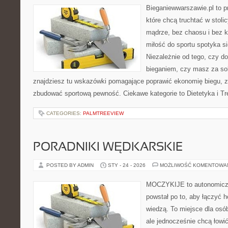
Bieganiewwarszawie.pl to p
które chcą truchtać w stoli
mądrze, bez chaosu i bez ko
miłość do sportu spotyka si
Niezależnie od tego, czy d
bieganiem, czy masz za so
znajdziesz tu wskazówki pomagające poprawić ekonomię biegu, z
zbudować sportową pewność. Ciekawe kategorie to Dietetyka i Tr
CATEGORIES:
PALMTREEVIEW
PORADNIKI WĘDKARSKIE
POSTED BY ADMIN
STY - 24 - 2026
MOŻLIWOŚĆ KOMENTOWA
MOCZYKIJE to autonomiczny
powstał po to, aby łączyć 
wiedzą. To miejsce dla osó
ale jednocześnie chcą łowi