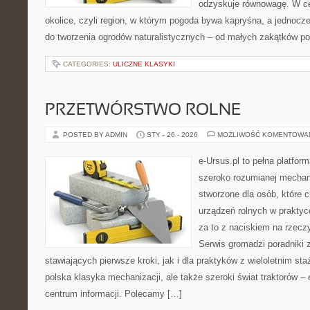
odzyskuje równowagę. W cen
okolice, czyli region, w którym pogoda bywa kapryśna, a jednocz
do tworzenia ogrodów naturalistycznych – od małych zakątków p
CATEGORIES:
ULICZNE KLASYKI
PRZETWÓRSTWO ROLNE
POSTED BY ADMIN
STY - 26 - 2026
MOŻLIWOŚĆ KOMENTOWA
e-Ursus.pl to pełna platfor
szeroko rozumianej mechani
stworzone dla osób, które 
urządzeń rolnych w praktyc
za to z naciskiem na rzecz
Serwis gromadzi poradniki 
stawiających pierwsze kroki, jak i dla praktyków z wieloletnim sta
polska klasyka mechanizacji, ale także szeroki świat traktorów 
centrum informacji. Polecamy […]