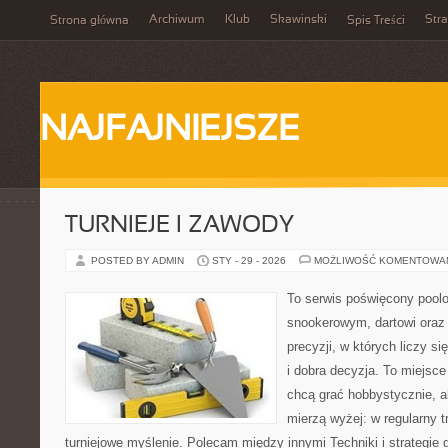
Archiwum
Klub
Skawinski
Str
Strona główna
Spis Treści
NAJFAJNIEJSZE
TURNIEJE I ZAWODY
POSTED BY ADMIN
STY - 29 - 2026
MOŻLIWOŚĆ KOMENTOWA
To serwis poświęcony pool
snookerowym, dartowi oraz
precyzji, w których liczy s
i dobra decyzja. To miejsce
chcą grać hobbystycznie, al
mierzą wyżej: w regularny t
turniejowe myślenie. Polecam między innymi Techniki i strategie gry