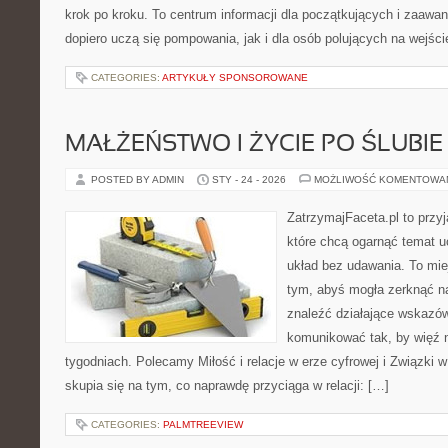
krok po kroku. To centrum informacji dla początkujących i zaawa
dopiero uczą się pompowania, jak i dla osób polujących na wejści
CATEGORIES:
ARTYKUŁY SPONSOROWANE
MAŁŻEŃSTWO I ŻYCIE PO ŚLUBIE
POSTED BY ADMIN
STY - 24 - 2026
MOŻLIWOŚĆ KOMENTOWA
ZatrzymajFaceta.pl to przyj
które chcą ogarnąć temat 
układ bez udawania. To mie
tym, abyś mogła zerknąć na
znaleźć działające wskazów
komunikować tak, by więź n
tygodniach. Polecamy Miłość i relacje w erze cyfrowej i Związki w
skupia się na tym, co naprawdę przyciąga w relacji: […]
CATEGORIES:
PALMTREEVIEW