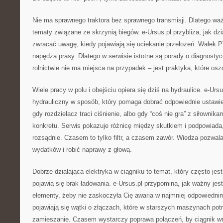
Nie ma sprawnego traktora bez sprawnego transmisji. Dlatego w
tematy związane ze skrzynią biegów. e-Ursus.pl przybliża, jak dzi
zwracać uwagę, kiedy pojawiają się uciekanie przełożeń. Wałek P
napędza prasy. Dlatego w serwisie istotne są porady o diagnost
rolnictwie nie ma miejsca na przypadek – jest praktyka, które os
Wiele pracy w polu i obejściu opiera się dziś na hydraulice. e-Ursu
hydrauliczny w sposób, który pomaga dobrać odpowiednie ustawi
gdy rozdzielacz traci ciśnienie, albo gdy “coś nie gra” z siłownik
konkretu. Serwis pokazuje różnicę między skutkiem i podpowiada
rozsądnie. Czasem to tylko filtr, a czasem zawór. Wiedza pozwa
wydatków i robić naprawy z głową.
Dobrze działająca elektryka w ciągniku to temat, który często jes
pojawią się brak ładowania. e-Ursus.pl przypomina, jak ważny jest 
elementy, żeby nie zaskoczyła Cię awaria w najmniej odpowiedn
pojawiają się wątki o złączach, które w starszych maszynach potr
zamieszanie. Czasem wystarczy poprawa połączeń, by ciągnik wró