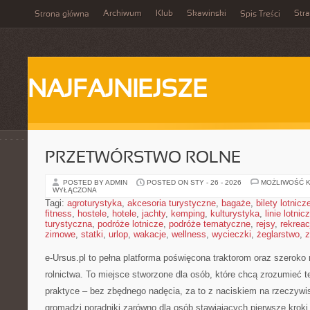
Archiwum
Klub
Skawinski
Str
Strona główna
Spis Treści
NAJFAJNIEJSZE
PRZETWÓRSTWO ROLNE
POSTED BY ADMIN
POSTED ON STY - 26 - 2026
MOŻLIWOŚĆ 
WYŁĄCZONA
Tagi:
agroturystyka
,
akcesoria turystyczne
,
bagaże
,
bilety lotnicz
fitness
,
hostele
,
hotele
,
jachty
,
kemping
,
kulturystyka
,
linie lotnic
turystyczna
,
podróże lotnicze
,
podróże tematyczne
,
rejsy
,
rekreac
zimowe
,
statki
,
urlop
,
wakacje
,
wellness
,
wycieczki
,
żeglarstwo
,
z
e-Ursus.pl to pełna platforma poświęcona traktorom oraz szeroko
rolnictwa. To miejsce stworzone dla osób, które chcą zrozumieć 
praktyce – bez zbędnego nadęcia, za to z naciskiem na rzeczywi
gromadzi poradniki zarówno dla osób stawiających pierwsze kroki,