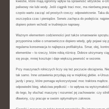
kwestie, które mają ogromny wpływ na sprawność wtrysków. e-Urs
paliwowy nie lubi wody. Jeśli ciągnik traci moc, ma nierówną pracę
często warto zacząć od prostych rzeczy: odpowietrzenie. Taka d
oszczędza czas i pieniądze. Serwis zachęca do podejścia: najpie
dopiero potem wchodź w trudniejsze naprawy.
Ważnym elementem codzienności jest także smarowanie sprzętu.
przypomina sobie o smarowniczce dopiero wtedy, gdy pojawi się pi
regularna konserwacja to najlepsza profilaktyka. Smar, olej, kontr
elementów – to rzeczy, które robią różnicę. Dobrze utrzymany ciągn
się psuje, mniej kosztuje i daje większą pewność w sezonie.
Przy maszynach rolniczych liczy się też poczucie obciążenia. Ni
tak samo. Inne ustawienia przydają się w miękkiej glebie. e-Ursus
jazdy i pracy, które pomaga wykorzystywać moc traktora mądrze.
odpowiedni bieg, właściwa prędkość – to wpływa na wytrzymałoś
do tego, by słuchać maszyny i rozumieć jej zachowanie: czy silni
dławiony, czy pracuje w swoim optymalnym zakresie.