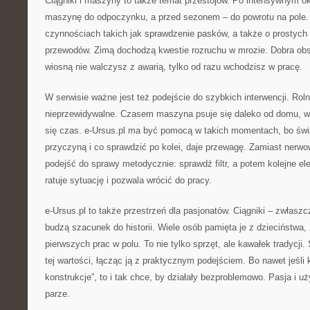
Ciągniki i maszyny to także temat przestojów. Po intensywnym o
maszynę do odpoczynku, a przed sezonem – do powrotu na pole. 
czynnościach takich jak sprawdzenie pasków, a także o prostych
przewodów. Zimą dochodzą kwestie rozruchu w mrozie. Dobra ob
wiosną nie walczysz z awarią, tylko od razu wchodzisz w pracę.
W serwisie ważne jest też podejście do szybkich interwencji. Rol
nieprzewidywalne. Czasem maszyna psuje się daleko od domu, w t
się czas. e-Ursus.pl ma być pomocą w takich momentach, bo ś
przyczyną i co sprawdzić po kolei, daje przewagę. Zamiast nerw
podejść do sprawy metodycznie: sprawdź filtr, a potem kolejne el
ratuje sytuację i pozwala wrócić do pracy.
e-Ursus.pl to także przestrzeń dla pasjonatów. Ciągniki – zwłasz
budzą szacunek do historii. Wiele osób pamięta je z dzieciństwa,
pierwszych prac w polu. To nie tylko sprzęt, ale kawałek tradycj
tej wartości, łącząc ją z praktycznym podejściem. Bo nawet jeśli k
konstrukcje”, to i tak chce, by działały bezproblemowo. Pasja i 
parze.