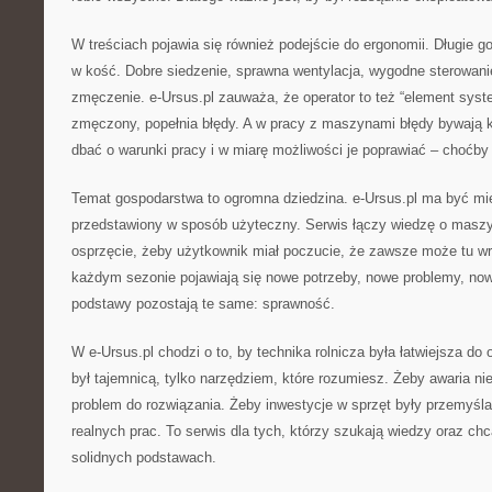
W treściach pojawia się również podejście do ergonomii. Długie go
w kość. Dobre siedzenie, sprawna wentylacja, wygodne sterowanie
zmęczenie. e-Ursus.pl zauważa, że operator to też “element syste
zmęczony, popełnia błędy. A w pracy z maszynami błędy bywają 
dbać o warunki pracy i w miarę możliwości je poprawiać – choćby
Temat gospodarstwa to ogromna dziedzina. e-Ursus.pl ma być mie
przedstawiony w sposób użyteczny. Serwis łączy wiedzę o maszy
osprzęcie, żeby użytkownik miał poczucie, że zawsze może tu 
każdym sezonie pojawiają się nowe potrzeby, nowe problemy, now
podstawy pozostają te same: sprawność.
W e-Ursus.pl chodzi o to, by technika rolnicza była łatwiejsza do 
był tajemnicą, tylko narzędziem, które rozumiesz. Żeby awaria nie
problem do rozwiązania. Żeby inwestycje w sprzęt były przemyśl
realnych prac. To serwis dla tych, którzy szukają wiedzy oraz c
solidnych podstawach.