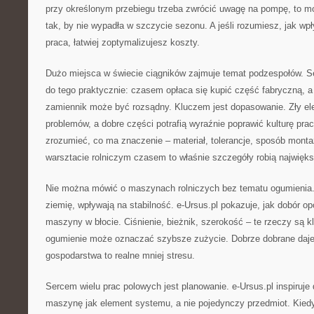
przy określonym przebiegu trzeba zwrócić uwagę na pompę, to 
tak, by nie wypadła w szczycie sezonu. A jeśli rozumiesz, jak wp
praca, łatwiej zoptymalizujesz koszty.
Dużo miejsca w świecie ciągników zajmuje temat podzespołów. Se
do tego praktycznie: czasem opłaca się kupić część fabryczną, 
zamiennik może być rozsądny. Kluczem jest dopasowanie. Zły e
problemów, a dobre części potrafią wyraźnie poprawić kulturę pr
zrozumieć, co ma znaczenie – materiał, tolerancje, sposób mont
warsztacie rolniczym czasem to właśnie szczegóły robią najwięks
Nie można mówić o maszynach rolniczych bez tematu ogumienia
ziemię, wpływają na stabilność. e-Ursus.pl pokazuje, jak dobór 
maszyny w błocie. Ciśnienie, bieżnik, szerokość – te rzeczy są 
ogumienie może oznaczać szybsze zużycie. Dobrze dobrane daje 
gospodarstwa to realne mniej stresu.
Sercem wielu prac polowych jest planowanie. e-Ursus.pl inspiruje 
maszynę jak element systemu, a nie pojedynczy przedmiot. Kiedy