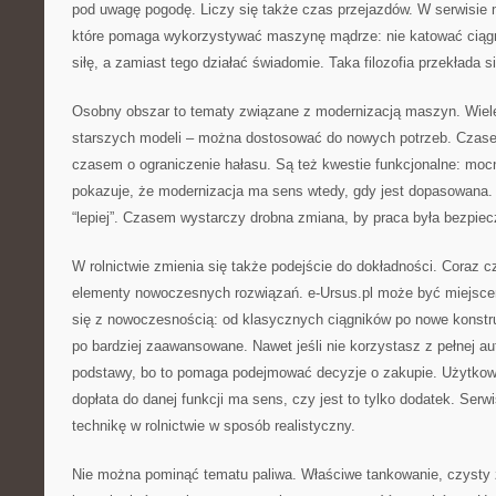
pod uwagę pogodę. Liczy się także czas przejazdów. W serwisie 
które pomaga wykorzystywać maszynę mądrze: nie katować ciągni
siłę, a zamiast tego działać świadomie. Taka filozofia przekłada 
Osobny obszar to tematy związane z modernizacją maszyn. Wiel
starszych modeli – można dostosować do nowych potrzeb. Czase
czasem o ograniczenie hałasu. Są też kwestie funkcjonalne: moc
pokazuje, że modernizacja ma sens wtedy, gdy jest dopasowana.
“lepiej”. Czasem wystarczy drobna zmiana, by praca była bezpiec
W rolnictwie zmienia się także podejście do dokładności. Coraz cz
elementy nowoczesnych rozwiązań. e-Ursus.pl może być miejscem
się z nowoczesnością: od klasycznych ciągników po nowe konstru
po bardziej zaawansowane. Nawet jeśli nie korzystasz z pełnej a
podstawy, bo to pomaga podejmować decyzje o zakupie. Użytkow
dopłata do danej funkcji ma sens, czy jest to tylko dodatek. Serw
technikę w rolnictwie w sposób realistyczny.
Nie można pominąć tematu paliwa. Właściwe tankowanie, czysty zbi