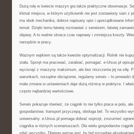
Dużą rolę w świecie maszyn gra także praktyczne obserwacje. Se
klimat miejsca, w którym użytkownik nie jest zostawiony sam z p
ma obok mechanika, dobrze napisany opis i uporządkowane infor
temat. Dzięki temu łatwiej rozmawiać z serwisem, łatwiej zamawia
objawy. A to realnie skraca czas naprawy i zmniejsza koszty. Wiedz
narzędzie w pracy.
Ważnym wątkiem są także kwestie optymalizacji. Rolnik nie kupu
stała. Sprzęt ma pracować, zarabiać, pomagać. e-Ursus.pl opisuj
wycisnąć z maszyny maksimum, ale bez niszczenia jej na siłę. 
warunkach, rozsądne obciążenie, regularny serwis – to prowadzi
mała zmiana w ustawieniach daje dużą różnicę w praktyce. I właśn
często najbardziej wartościowe.
Serwis pokazuje również, że ciągnik to nie tylko praca w polu, al
gospodarstwa: transport przyczepą, obsługa bel. To wszystko wym
uniwersalny. e-Ursus.pl pomaga dobrać osprzęt, zrozumieć ogran
ciągnika w różnych scenariuszach. Dla wielu gospodarstw ciągnik 
robić wszystko. Dlatego ważne jest, by był rozsądnie eksploatow