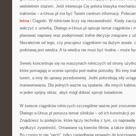
wieloletnim stażem. Jeśli interesuje Cię polska klasyka mechaniza
traktorów – e-Ursus.pl ma być Twoim centrum informacji. Polec
leśna
i Ciągniki. W rolnictwie liczy się niezawodność. Kiedy zaczy
walczyć z usterką. Dlatego e-Ursus.pl opisuje temat ciągników i 
planować naprawy oraz podejmować trafne decyzje związane z u
Niezależnie od tego, czy pracujesz ciągnikiem na dużym areale, 
podstawą jest wiedza. A ta wiedza nie musi być trudna – może by
Serwis koncentruje się na maszynach rolniczych od strony użytkow
które pomagają w ocenie sprzętu pod realne potrzeby. Bo inny trak
turem, a inny do uprawy przedsiewnej. Jedni potrzebują siły uciągu
manewrowania. Dla jednych ważne są spalanie, dla innych kabina.
w jeden spójny obraz, abyś mógł dobrać sprzęt świadomie.
W świecie ciągników rolniczych szczególnie ważne jest zrozumie
Dlatego e-Ursus.pl porusza temat silników – od ich konstrukcji po
Znajdziesz tu podejście, które łączy technikę z tym, co naprawdę 
wydłużyć żywotność. Omawiane są kwestie filtrów, a także dobr
Bo często to nie “pech”, tylko zaniedbanie prowadzi do kosztowne