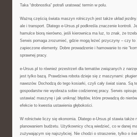
Taka “drobnostka” potrafi uratować termin w polu.
Ważną częścią świata maszyn rolniczych jest także układ jezdny. 
ale i transport. Dlatego e-Ursus.pl podkreśla znaczenie kontroli. Jeś
hamulce biorą nierówno, jeśli kierownica ma luz, to znak, że trz
Serwis pomaga zrozumieć, gdzie mogą leżeć przyczyny – czy to 
zapieczone elementy. Dobre prowadzenie i hamowanie to nie “komf
sprawnej pracy.
e-Ursus.pl to również przestrzeń dla tematów związanych z narzę
jest tylko bazą. Prawdziwa robota dzieje się z maszynami: pługi
nawozów. Dochodzą do tego kosiarki, czyli cały świat siana. Są te
gospodarstw nie wyobraża sobie codziennej pracy. Serwis opisuje,
ustawiać maszynę i jak uniknąć błędów, które prowadzą do nieró
efekcie to kwestia ustawienia głębokości.
W rolnictwie liczy się ekonomia. Dlatego e-Ursus.pl stawia także
planowaniem budżetu. Użytkownicy chcą wiedzieć, co w danej m
zużywającym się najszybciej. Nie chodzi o straszenie, tylko o św