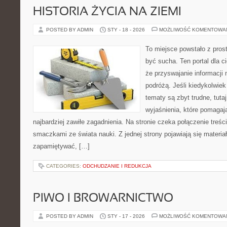
HISTORIA ŻYCIA NA ZIEMI
POSTED BY ADMIN
STY - 18 - 2026
MOŻLIWOŚĆ KOMENTOWA
To miejsce powstało z prost
być sucha. Ten portal dla 
że przyswajanie informacji
podróżą. Jeśli kiedykolwiek
tematy są zbyt trudne, tuta
wyjaśnienia, które pomagaj
najbardziej zawiłe zagadnienia. Na stronie czeka połączenie treści
smaczkami ze świata nauki. Z jednej strony pojawiają się materiały
zapamiętywać, […]
CATEGORIES:
ODCHUDZANIE I REDUKCJA
PIWO I BROWARNICTWO
POSTED BY ADMIN
STY - 17 - 2026
MOŻLIWOŚĆ KOMENTOWA