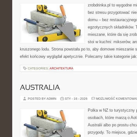
zrobdrinka.pl to wygodne mi
bez stresu przygotować nie
domu – bez restauracyjnego
egzotycznych składników. 
mieszane, które da się zrob
stoi w kuchni: mikserów, a
kruszonego lodu. Strona powstała po to, aby domowe mieszanie s
efekt końcowy wyglądał apetycznie. Polecamy takie kategorie jak: 
CATEGORIES:
ARCHITEKTURA
AUSTRALIA
POSTED BY ADMIN
STY - 16 - 2026
MOŻLIWOŚĆ KOMENTOWA
Polka w NZ to turystyczny 
osobach, które marzą o Aot
Australii albo po prostu ch
przygody. To miejsce, gdzi