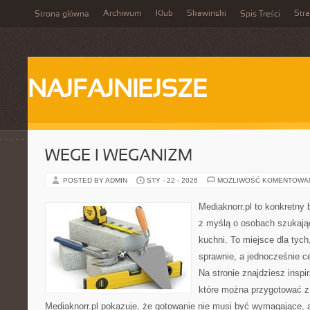
Archiwum
Klub
Skawinski
Str
Strona główna
Spis Treści
NAJFAJNIEJSZE
WEGE I WEGANIZM
POSTED BY ADMIN
STY - 22 - 2026
MOŻLIWOŚĆ KOMENTOWA
Mediaknorr.pl to konkretny b
z myślą o osobach szukają
kuchni. To miejsce dla tyc
sprawnie, a jednocześnie 
Na stronie znajdziesz inspi
które można przygotować z
Mediaknorr.pl pokazuje, że gotowanie nie musi być wymagające, 