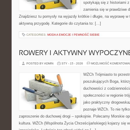
spotykają się z historiami z
zamienia się w prawdziwe 
Znajdziesz tu pomysły na wyjazdy krótkie i długie, na wyprawę w t
aktywną przygodę. Kategorie do czytania to: […]
CATEGORIES:
MODA A EMOCJE I PEWNOŚĆ SIEBIE
ROWERY I AKTYWNY WYPOCZYN
POSTED BY ADMIN
STY - 15 - 2026
MOŻLIWOŚĆ KOMENTOWA
WŻCh Trójmiasto to przest
poszukujących Boga, którzy
duchowości z codziennością
społeczności w regionie tr
jako praktyczny drogowskaz
poznaje WŻCh. To nie tylko 
zaproszenie do duchowej drogi – spokojnie. Polecamy Morskie opow
kultura. WŻCh (Wspólnota Życia Chrześcijańskiego) kojarzy się 