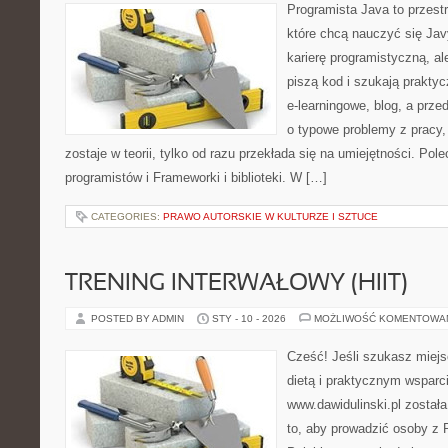
Programista Java to przest
które chcą nauczyć się Jav
karierę programistyczną, ale
piszą kod i szukają praktyc
e-learningowe, blog, a prze
o typowe problemy z pracy,
zostaje w teorii, tylko od razu przekłada się na umiejętności. Po
programistów i Frameworki i biblioteki. W […]
CATEGORIES:
PRAWO AUTORSKIE W KULTURZE I SZTUCE
TRENING INTERWAŁOWY (HIIT)
POSTED BY ADMIN
STY - 10 - 2026
MOŻLIWOŚĆ KOMENTOWA
Cześć! Jeśli szukasz miejs
dietą i praktycznym wsparc
www.dawidulinski.pl został
to, aby prowadzić osoby z P