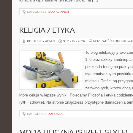
ignacjańską. I właśnie ten rdzeń widać na […]
CATEGORIES:
EDUPLANNER
RELIGIA / ETYKA
POSTED BY ADMIN
STY - 15 - 2026
MOŻLIWOŚĆ KOMENTOWA
To blog edukacyjny tworzon
1–8 oraz szkoły średniej. J
przekłada teorię na prakty
systematycznych powtórkac
miejscu. Treści są przygot
zarówno tych, którzy chcą 
które celują w lepsze wyniki. Polecamy Filozofia i etyka codzien
(WF i zdrowie). Na stronie znajdziesz przystępne tłumaczenia te
CATEGORIES:
ZAROSLA