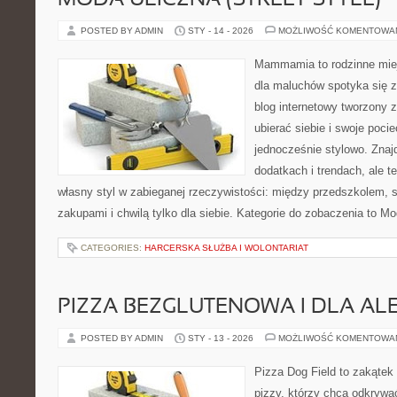
MODA ULICZNA (STREET STYLE)
POSTED BY ADMIN
STY - 14 - 2026
MOŻLIWOŚĆ KOMENTOWA
Mammamia to rodzinne miej
dla maluchów spotyka się z
blog internetowy tworzony z
ubierać siebie i swoje poci
jednocześnie stylowo. Znajd
dodatkach i trendach, ale t
własny styl w zabieganej rzeczywistości: między przedszkolem, 
zakupami i chwilą tylko dla siebie. Kategorie do zobaczenia to M
CATEGORIES:
HARCERSKA SŁUŻBA I WOLONTARIAT
PIZZA BEZGLUTENOWA I DLA AL
POSTED BY ADMIN
STY - 13 - 2026
MOŻLIWOŚĆ KOMENTOWA
Pizza Dog Field to zakątek
pizzy, którzy chcą odkrywa