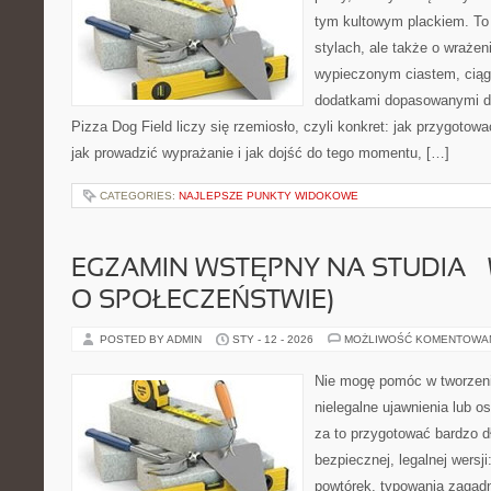
tym kultowym plackiem. To 
stylach, ale także o wrażen
wypieczonym ciastem, ciąg
dodatkami dopasowanymi do
Pizza Dog Field liczy się rzemiosło, czyli konkret: jak przygotowa
jak prowadzić wyprażanie i jak dojść do tego momentu, […]
CATEGORIES:
NAJLEPSZE PUNKTY WIDOKOWE
EGZAMIN WSTĘPNY NA STUDIA –
O SPOŁECZEŃSTWIE)
POSTED BY ADMIN
STY - 12 - 2026
MOŻLIWOŚĆ KOMENTOWA
Nie mogę pomóc w tworzeniu 
nielegalne ujawnienia lub 
za to przygotować bardzo d
bezpiecznej, legalnej wersji
powtórek, typowania zagad