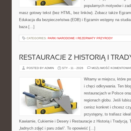
popularnych motywów i zad
masz gotowy tekst (bez HTML, bez linków). Zobacz także Egzami
Edukacja dla bezpieczeństwa (EDB) i Egzamin wstępny na studia –
baza […]
CATEGORIES:
PARKI NARODOWE I REZERWATY PRZYRODY
RESTAURACJE Z HISTORIĄ I TRAD
POSTED BY ADMIN
STY - 11 - 2026
MOŻLIWOŚĆ KOMENTOWA
Witamy w miejscu, które po
i chęci odkrywania. Ten blo
restauracjach w Polsce or
regionach globu. Jeśli lubi
cenisz konkret i chcesz cz
przystępny, to trafiasz idea
Kawiarnie, Cukiernie i Desery i Restauracje z Historią i Tradycją. T
„ładnych zdjęć i paru zdań”. To opowieść […]