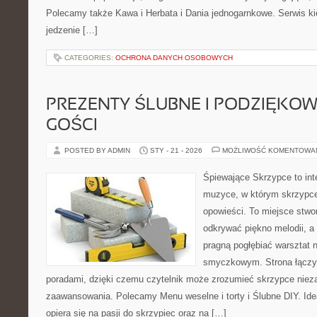
Polecamy także Kawa i Herbata i Dania jednogarnkowe. Serwis kie
jedzenie […]
CATEGORIES:
OCHRONA DANYCH OSOBOWYCH
PREZENTY ŚLUBNE I PODZIĘKO
GOŚCI
POSTED BY ADMIN
STY - 21 - 2026
MOŻLIWOŚĆ KOMENTOWA
Śpiewające Skrzypce to int
muzyce, w którym skrzypce
opowieści. To miejsce stwo
odkrywać piękno melodii, a 
pragną pogłębiać warsztat 
smyczkowym. Strona łączy 
poradami, dzięki czemu czytelnik może zrozumieć skrzypce niez
zaawansowania. Polecamy Menu weselne i torty i Ślubne DIY. Id
opiera się na pasji do skrzypiec oraz na […]