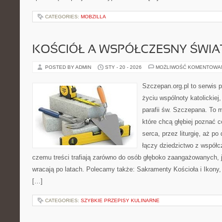
CATEGORIES:
MOBZILLA
KOŚCIÓŁ A WSPÓŁCZESNY ŚWIA
POSTED BY ADMIN
STY - 20 - 2026
MOŻLIWOŚĆ KOMENTOWA
Szczepan.org.pl to serwis
życiu wspólnoty katolickiej
parafii św. Szczepana. To m
które chcą głębiej poznać c
serca, przez liturgię, aż p
łączy dziedzictwo z współc
czemu treści trafiają zarówno do osób głęboko zaangażowanych, ja
wracają po latach. Polecamy także: Sakramenty Kościoła i Ikony, 
[…]
CATEGORIES:
SZYBKIE PRZEPISY KULINARNE