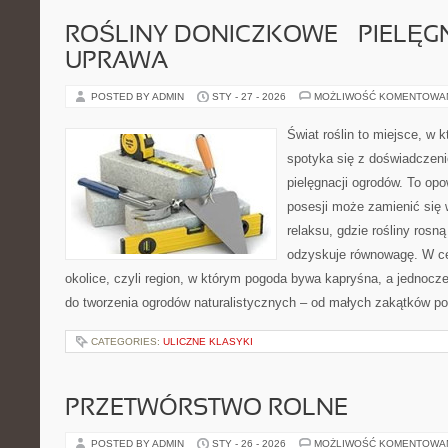
ROŚLINY DONICZKOWE – PIELĘGN
UPRAWA
POSTED BY ADMIN
STY - 27 - 2026
MOŻLIWOŚĆ KOMENTOWA
Świat roślin to miejsce, w k
spotyka się z doświadczeni
pielęgnacji ogrodów. To opo
posesji może zamienić się 
relaksu, gdzie rośliny rosn
odzyskuje równowagę. W cen
okolice, czyli region, w którym pogoda bywa kapryśna, a jednocz
do tworzenia ogrodów naturalistycznych – od małych zakątków p
CATEGORIES:
ULICZNE KLASYKI
PRZETWÓRSTWO ROLNE
POSTED BY ADMIN
STY - 26 - 2026
MOŻLIWOŚĆ KOMENTOWA