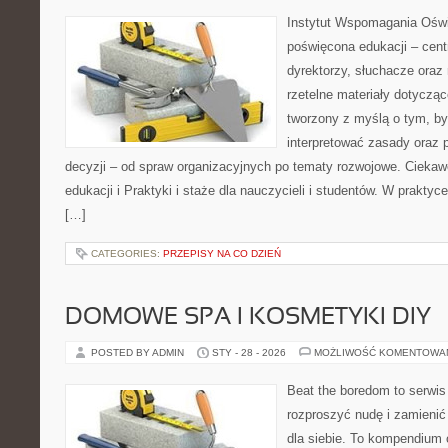
Instytut Wspomagania Oświ
poświęcona edukacji – cen
dyrektorzy, słuchacze oraz
rzetelne materiały dotyczące
tworzony z myślą o tym, by
interpretować zasady oraz
decyzji – od spraw organizacyjnych po tematy rozwojowe. Ciekaw
edukacji i Praktyki i staże dla nauczycieli i studentów. W praktyce
[…]
CATEGORIES:
PRZEPISY NA CO DZIEŃ
DOMOWE SPA I KOSMETYKI DIY
POSTED BY ADMIN
STY - 28 - 2026
MOŻLIWOŚĆ KOMENTOWA
Beat the boredom to serwis
rozproszyć nudę i zamienić
dla siebie. To kompendium 