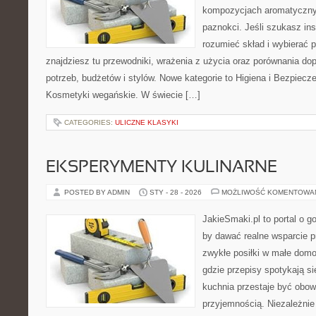
kompozycjach aromatycznyc
paznokci. Jeśli szukasz insp
rozumieć skład i wybierać p
znajdziesz tu przewodniki, wrażenia z użycia oraz porównania d
potrzeb, budżetów i stylów. Nowe kategorie to Higiena i Bezpiec
Kosmetyki wegańskie. W świecie […]
CATEGORIES:
ULICZNE KLASYKI
EKSPERYMENTY KULINARNE
POSTED BY ADMIN
STY - 28 - 2026
MOŻLIWOŚĆ KOMENTOWA
JakieSmaki.pl to portal o g
by dawać realne wsparcie p
zwykłe posiłki w małe domo
gdzie przepisy spotykają si
kuchnia przestaje być obowi
przyjemnością. Niezależnie