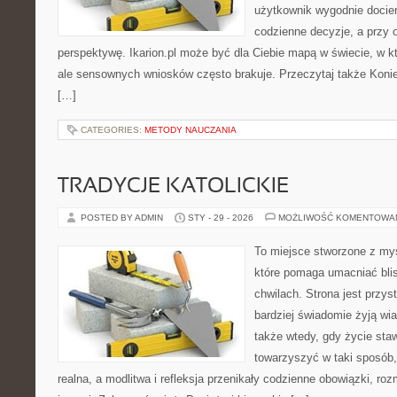
użytkownik wygodnie dociera
codzienne decyzje, a przy 
perspektywę. Ikarion.pl może być dla Ciebie mapą w świecie, w kt
ale sensownych wniosków często brakuje. Przeczytaj także Konie w
[…]
CATEGORIES:
METODY NAUCZANIA
TRADYCJE KATOLICKIE
POSTED BY ADMIN
STY - 29 - 2026
MOŻLIWOŚĆ KOMENTOWA
To miejsce stworzone z myś
które pomaga umacniać bl
chwilach. Strona jest przys
bardziej świadomie żyją wiar
także wtedy, gdy życie staw
towarzyszyć w taki sposób
realna, a modlitwa i refleksja przenikały codzienne obowiązki, roz