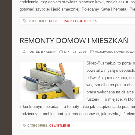
codziennie, czy dopiero stawiasz pierwsze kroki, znajdziesz tu p
gotować szybciej i jeść smaczniej. Polecamy Kawa i herbata i Pi
CATEGORIES:
REHABILITACJA I FIZJOTERAPIA
REMONTY DOMÓW I MIESZKAŃ
POSTED BY ADMIN
STY - 28 - 2026
MOŻLIWOŚĆ KOMENTOWA
Sklep-Pusmak.pl to portal o
powstał z myślą o osobach
odświeżają mieszkanie, dopi
wnętrza albo po prostu ch
praca wykonana na działce 
fuszerki. To miejsce, w któ
z konkretnymi poradami, a tematy takie jak urządzenia do prac r
codziennymi problemami: jak coś dopasować, jak przykręcić elem
CATEGORIES:
OŚWIETLENIE