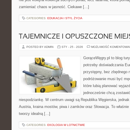
zamieniać chaos w jasność. Ciekawe […]
CATEGORIES:
EDUKACJA I STYL ŻYCIA
TAJEMNICZE I OPUSZCZONE MIE
POSTED BY ADMIN
STY - 25 - 2026
MOŻLIWOŚĆ KOMENTOWA
GorąceWęgry.pl to blog tury
potrzeby doświadczania Eu
przystępny, bez zbędnego n
podróżowanie musi być męc
które lubią planować wyjazd
jednocześnie chcą zostawić
niespodziankę. W centrum uwagi są Republika Węgierska, jednak n
Austria, kraina mostów, piwa i zamków oraz Słowacja. To właśnie 
tworzy idealną […]
CATEGORIES:
EKOLOGIA W LOTNICTWIE