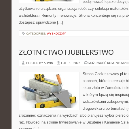
podejmować lepsze decyzje
użytkowanie urządzeń, organizacja robót czy selekcja materiałó
architektura i Remonty i renowacje. Strona koncentruje się na pr
dostajesz sprawdzone […]
CATEGORIES:
WYSKOCZMY
ZŁOTNICTWO I JUBILERSTWO
POSTED BY ADMIN
LUT - 1 - 2026
MOŻLIWOŚĆ KOMENTOWAN
Strona Godziszewscy.pl to 
osobach, które interesuje bi
skup złota w Zamościu i oko
w którym łączą się inspirac
wskazówkami zakupowymi. 
drogowskazu po tematach ju
zrozumieć oznaczenia na wyrobach albo planujesz wybór pierścio
raz. Nowości na stronie Inwestowanie w Biżuterię i Kamienie Szl