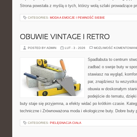
Strona powstała z myślą o tych, którzy wolą szlaki prowadzące p
CATEGORIES:
MODA A EMOCJE I PEWNOŚĆ SIEBIE
OBUWIE VINTAGE I RETRO
POSTED BY ADMIN
LUT - 3 - 2026
MOŻLIWOŚĆ KOMENTOWAN
Spadlabuta to centrum stwo
zadbać o swoje buty w spo
stawiasz na wygląd, komfor
par, znajdziesz tu wszystko
obuwia w doskonałym stan
podejście do tematu, dzięk
buty staje się przyjemna, a efekty widać po krótkim czasie. Kateg
techniczne i Zrównoważona moda i ekologiczne buty. Dobre buty p
CATEGORIES:
PIELĘGNACJA CIAŁA