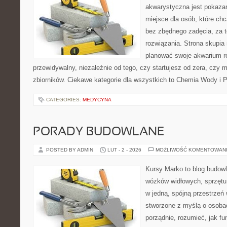
akwarystyczna jest pokazan
miejsce dla osób, które ch
bez zbędnego zadęcia, za t
rozwiązania. Strona skupia
planować swoje akwarium r
przewidywalny, niezależnie od tego, czy startujesz od zera, czy 
zbiorników. Ciekawe kategorie dla wszystkich to Chemia Wody i P
CATEGORIES:
MEDYCYNA
PORADY BUDOWLANE
POSTED BY ADMIN
LUT - 2 - 2026
MOŻLIWOŚĆ KOMENTOWAN
Kursy Marko to blog budowl
wózków widłowych, sprzętu
w jedną, spójną przestrzeń
stworzone z myślą o osobac
porządnie, rozumieć, jak fun