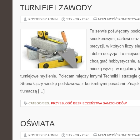
TURNIEJE I ZAWODY
POSTED BY ADMIN
STY - 29 - 2026
MOŻLIWOŚĆ KOMENTOWA
To serwis poświęcony pool
snookerowym, dartowi oraz
precyzji, w których liczy s
i dobra decyzja. To miejsce
chcą grać hobbystycznie, al
mierzą wyżej: w regularny t
turniejowe myślenie. Polecam między innymi Techniki i strategie gry
Strona łączy wiedzę podstawową z konkretnymi poradami. Znajdzie
tłumaczą […]
CATEGORIES:
PRZYSZŁOŚĆ BEZPIECZEŃSTWA SAMOCHODÓW
OŚWIATA
POSTED BY ADMIN
STY - 29 - 2026
MOŻLIWOŚĆ KOMENTOWA