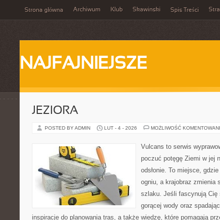
Archiwum
Klub
Skawinski
Str
Strona główna
Spis Treści
NAJFAJNIEJSZE
JEZIORA
POSTED BY ADMIN
LUT - 4 - 2026
MOŻLIWOŚĆ KOMENTOWAN
Vulcans to serwis wyprawow
poczuć potęgę Ziemi w jej n
odsłonie. To miejsce, gdzie 
ogniu, a krajobraz zmienia
szlaku. Jeśli fascynują Cię
gorącej wody oraz spadające
inspiracje do planowania tras, a także wiedzę, które pomagają p