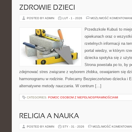
ZDROWIE DZIECI
POSTED BY ADMIN
LUT - 1 - 2026
MOŻLIWOŚĆ KOMENTOWAN
Przedszkole Kubuś to miej
opiekunach oraz o wszystki
rzetelnych informacji na te
portal wiedzy, w którym rz
dziecka spotyka się z uży
Strona powstała po to, by 
zdejmować stres związane z wyborem żłobka, oswajaniem się dzi
harmonogramu w rodzinie. Polecamy Bezpieczeństwo dziecka i 
alternatywne metody nauczania. W centrum […]
CATEGORIES:
POMOC OSOBOM Z NIEPEŁNOSPRAWNOŚCIAMI
RELIGIA A NAUKA
POSTED BY ADMIN
STY - 31 - 2026
MOŻLIWOŚĆ KOMENTOWA