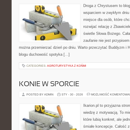
Droga z Chrystusem to blog 
wsparciem w zwykłym dniu 
miejsce dla osób, które chc
rozwijać relację z Zbawici
świetle Słowa Bożego. Cała 
zaufanie nie jest przypisem
można przemierzać dzień po dniu. Warto przeczytać Buddyzm i H
blogu duchowość spotyka […]
CATEGORIES:
AGROTURYSTYKA Z KOŃMI
KONIE W SPORCIE
POSTED BY ADMIN
STY - 30 - 2026
MOŻLIWOŚĆ KOMENTOWA
Ikarion.pl to przyjazna stro
wiedzę z motywacją. To mie
które lubią konkret, ale je
śmiałe koncepcje. Całość z