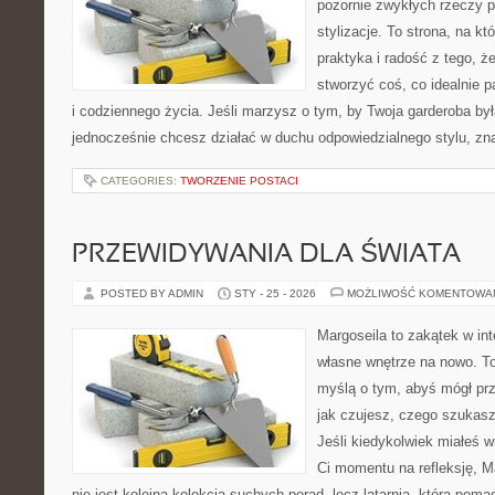
pozornie zwykłych rzeczy 
stylizacje. To strona, na któ
praktyka i radość z tego, 
stworzyć coś, co idealnie p
i codziennego życia. Jeśli marzysz o tym, by Twoja garderoba był
jednocześnie chcesz działać w duchu odpowiedzialnego stylu, zn
CATEGORIES:
TWORZENIE POSTACI
PRZEWIDYWANIA DLA ŚWIATA
POSTED BY ADMIN
STY - 25 - 2026
MOŻLIWOŚĆ KOMENTOWA
Margoseila to zakątek w in
własne wnętrze na nowo. To 
myślą o tym, abyś mógł prz
jak czujesz, czego szukas
Jeśli kiedykolwiek miałeś w
Ci momentu na refleksję, Ma
nie jest kolejna kolekcja suchych porad, lecz latarnia, która po