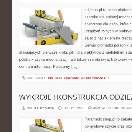
e-Ursus.pl to pełna platfor
szeroko rozumianej mechani
stworzone dla osób, które 
urządzeń rolnych w praktyc
za to z naciskiem na rzecz
Serwis gromadzi poradniki 
stawiających pierwsze kroki, jak i dla praktyków z wieloletnim sta
polska klasyka mechanizacji, ale także szeroki świat traktorów 
centrum informacji. Polecamy […]
CATEGORIES:
HISTORIA BUDOWNICTWA DREWNIANEGO
WYKROJE I KONSTRUKCJA ODZIE
POSTED BY ADMIN
STY - 26 - 2026
MOŻLIWOŚĆ KOMENTOWA
Paramedicshop.pl to zakąte
pomysłowe szycie oraz prze