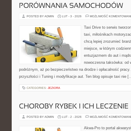
PORÓWNANIA SAMOCHODÓW
POSTED BY ADMIN
LUT - 3 - 2026
MOŻLIWOŚĆ KOMENTOWAN
Taxi Drive to serwis tworz
taxi, miłośnikach motoryzac
chcą lepiej zrozumieć branż
miejsce, w którym codzienn
entuzjazmem do aut i mądrą
nowoczesna taksówka: od wy
podróżnym, aż po bezpieczeństwo na drodze i opłacalność pracy
przyszłości i Tuning i modyfikacje aut. Ten blog opisuje taxi nie [
CATEGORIES:
JEZIORA
CHOROBY RYBEK I ICH LECZENIE
POSTED BY ADMIN
LUT - 2 - 2026
MOŻLIWOŚĆ KOMENTOWAN
Akwa-Pro to portal akwarys