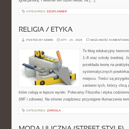
ignacjańską. I właśnie ten rdzeń widać na […]
CATEGORIES:
EDUPLANNER
RELIGIA / ETYKA
POSTED BY ADMIN
STY - 15 - 2026
MOŻLIWOŚĆ KOMENTOWA
To blog edukacyjny tworzon
1–8 oraz szkoły średniej. J
przekłada teorię na prakty
systematycznych powtórkac
miejscu. Treści są przygot
zarówno tych, którzy chcą 
które celują w lepsze wyniki. Polecamy Filozofia i etyka codzien
(WF i zdrowie). Na stronie znajdziesz przystępne tłumaczenia te
CATEGORIES:
ZAROSLA