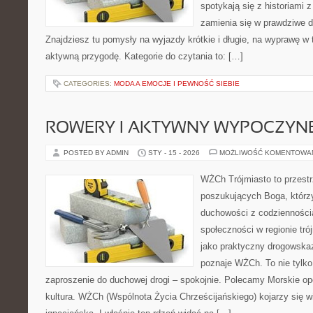
spotykają się z historiami z
zamienia się w prawdziwe 
Znajdziesz tu pomysły na wyjazdy krótkie i długie, na wyprawę w t
aktywną przygodę. Kategorie do czytania to: […]
CATEGORIES:
MODA A EMOCJE I PEWNOŚĆ SIEBIE
ROWERY I AKTYWNY WYPOCZYN
POSTED BY ADMIN
STY - 15 - 2026
MOŻLIWOŚĆ KOMENTOWA
WŻCh Trójmiasto to przest
poszukujących Boga, którzy
duchowości z codziennością
społeczności w regionie tr
jako praktyczny drogowskaz
poznaje WŻCh. To nie tylko 
zaproszenie do duchowej drogi – spokojnie. Polecamy Morskie opow
kultura. WŻCh (Wspólnota Życia Chrześcijańskiego) kojarzy się 