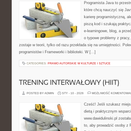
Programista Java to przest
które chcą nauczyć się Jav
karierę programistyczną, ale
piszą kod i szukają praktyc
e-learningowe, blog, a prze
o typowe problemy z pracy,
zostaje w teorii, tylko od razu przekłada się na umiejętności. Po
programistów i Frameworki i biblioteki. W […]
CATEGORIES:
PRAWO AUTORSKIE W KULTURZE I SZTUCE
TRENING INTERWAŁOWY (HIIT)
POSTED BY ADMIN
STY - 10 - 2026
MOŻLIWOŚĆ KOMENTOWA
Cześć! Jeśli szukasz miejs
dietą i praktycznym wsparc
www.dawidulinski.pl został
to, aby prowadzić osoby z P