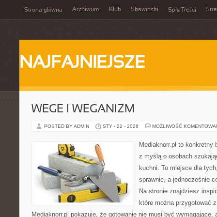
Archiwum
Klub
Skawinski
Str
Strona główna
Spis Treści
NAJFAJNIEJSZE
WEGE I WEGANIZM
POSTED BY ADMIN
STY - 22 - 2026
MOŻLIWOŚĆ KOMENTOWA
Mediaknorr.pl to konkretny b
z myślą o osobach szukają
kuchni. To miejsce dla tyc
sprawnie, a jednocześnie 
Na stronie znajdziesz inspi
które można przygotować z
Mediaknorr.pl pokazuje, że gotowanie nie musi być wymagające, 