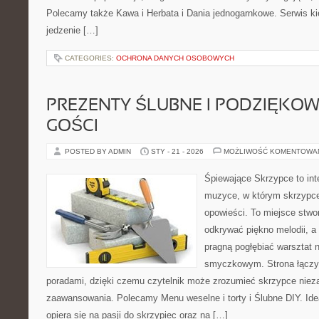
Polecamy także Kawa i Herbata i Dania jednogarnkowe. Serwis kie
jedzenie […]
CATEGORIES:
OCHRONA DANYCH OSOBOWYCH
PREZENTY ŚLUBNE I PODZIĘKO
GOŚCI
POSTED BY ADMIN
STY - 21 - 2026
MOŻLIWOŚĆ KOMENTOWA
Śpiewające Skrzypce to int
muzyce, w którym skrzypce
opowieści. To miejsce stwo
odkrywać piękno melodii, a 
pragną pogłębiać warsztat 
smyczkowym. Strona łączy 
poradami, dzięki czemu czytelnik może zrozumieć skrzypce niez
zaawansowania. Polecamy Menu weselne i torty i Ślubne DIY. Id
opiera się na pasji do skrzypiec oraz na […]