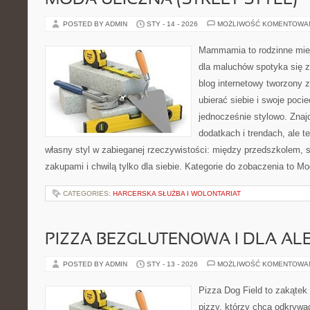
MODA ULICZNA (STREET STYLE)
POSTED BY ADMIN
STY - 14 - 2026
MOŻLIWOŚĆ KOMENTOWA
Mammamia to rodzinne miej
dla maluchów spotyka się z
blog internetowy tworzony z
ubierać siebie i swoje poci
jednocześnie stylowo. Znajd
dodatkach i trendach, ale t
własny styl w zabieganej rzeczywistości: między przedszkolem, 
zakupami i chwilą tylko dla siebie. Kategorie do zobaczenia to M
CATEGORIES:
HARCERSKA SŁUŻBA I WOLONTARIAT
PIZZA BEZGLUTENOWA I DLA AL
POSTED BY ADMIN
STY - 13 - 2026
MOŻLIWOŚĆ KOMENTOWA
Pizza Dog Field to zakątek
pizzy, którzy chcą odkrywa