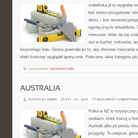
zrobdrinka.pl to wygodne mi
bez stresu przygotować nie
domu – bez restauracyjnego
egzotycznych składników. 
mieszane, które da się zrob
stoi w kuchni: mikserów, a
kruszonego lodu. Strona powstała po to, aby domowe mieszanie s
efekt końcowy wyglądał apetycznie. Polecamy takie kategorie jak: 
CATEGORIES:
ARCHITEKTURA
AUSTRALIA
POSTED BY ADMIN
STY - 16 - 2026
MOŻLIWOŚĆ KOMENTOWA
Polka w NZ to turystyczny 
osobach, które marzą o Aot
Australii albo po prostu ch
przygody. To miejsce, gdzi