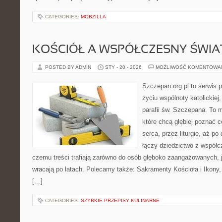
CATEGORIES:
MOBZILLA
KOŚCIÓŁ A WSPÓŁCZESNY ŚWIA
POSTED BY ADMIN
STY - 20 - 2026
MOŻLIWOŚĆ KOMENTOWA
Szczepan.org.pl to serwis
życiu wspólnoty katolickiej
parafii św. Szczepana. To m
które chcą głębiej poznać c
serca, przez liturgię, aż p
łączy dziedzictwo z współc
czemu treści trafiają zarówno do osób głęboko zaangażowanych, ja
wracają po latach. Polecamy także: Sakramenty Kościoła i Ikony, 
[…]
CATEGORIES:
SZYBKIE PRZEPISY KULINARNE