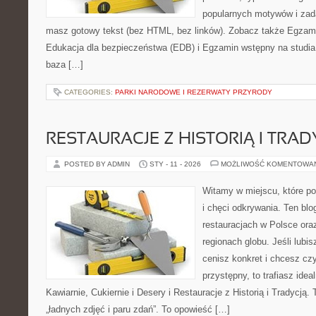
popularnych motywów i zad
masz gotowy tekst (bez HTML, bez linków). Zobacz także Egzami
Edukacja dla bezpieczeństwa (EDB) i Egzamin wstępny na studia –
baza […]
CATEGORIES:
PARKI NARODOWE I REZERWATY PRZYRODY
RESTAURACJE Z HISTORIĄ I TRAD
POSTED BY ADMIN
STY - 11 - 2026
MOŻLIWOŚĆ KOMENTOWA
Witamy w miejscu, które po
i chęci odkrywania. Ten blo
restauracjach w Polsce or
regionach globu. Jeśli lubi
cenisz konkret i chcesz cz
przystępny, to trafiasz idea
Kawiarnie, Cukiernie i Desery i Restauracje z Historią i Tradycją. T
„ładnych zdjęć i paru zdań”. To opowieść […]