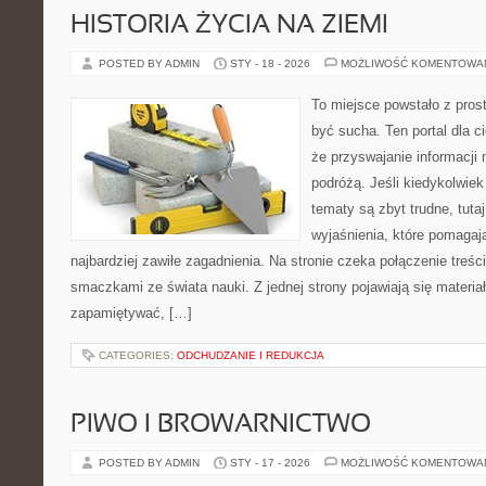
HISTORIA ŻYCIA NA ZIEMI
POSTED BY ADMIN
STY - 18 - 2026
MOŻLIWOŚĆ KOMENTOWA
To miejsce powstało z prost
być sucha. Ten portal dla 
że przyswajanie informacji
podróżą. Jeśli kiedykolwiek
tematy są zbyt trudne, tuta
wyjaśnienia, które pomagaj
najbardziej zawiłe zagadnienia. Na stronie czeka połączenie treści
smaczkami ze świata nauki. Z jednej strony pojawiają się materiały
zapamiętywać, […]
CATEGORIES:
ODCHUDZANIE I REDUKCJA
PIWO I BROWARNICTWO
POSTED BY ADMIN
STY - 17 - 2026
MOŻLIWOŚĆ KOMENTOWA