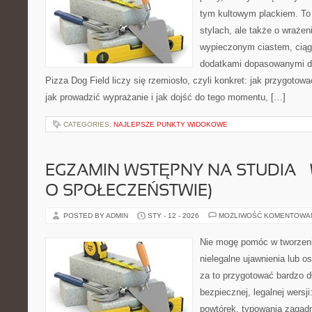
tym kultowym plackiem. To 
stylach, ale także o wrażen
wypieczonym ciastem, ciąg
dodatkami dopasowanymi do
Pizza Dog Field liczy się rzemiosło, czyli konkret: jak przygotowa
jak prowadzić wyprażanie i jak dojść do tego momentu, […]
CATEGORIES:
NAJLEPSZE PUNKTY WIDOKOWE
EGZAMIN WSTĘPNY NA STUDIA –
O SPOŁECZEŃSTWIE)
POSTED BY ADMIN
STY - 12 - 2026
MOŻLIWOŚĆ KOMENTOWA
Nie mogę pomóc w tworzeniu 
nielegalne ujawnienia lub 
za to przygotować bardzo d
bezpiecznej, legalnej wersji
powtórek, typowania zagad