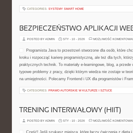
przystępny, to trafiasz idea
Kawiarnie, Cukiernie i Desery i Restauracje z Historią i Tradycją. T
„ładnych zdjęć i paru zdań”. To opowieść […]
CATEGORIES:
MEDYCYNA
BIBLIOTEKA I CZYTELNICTWO
POSTED BY ADMIN
STY - 11 - 2026
MOŻLIWOŚĆ KOMENTOWA
sptopolka.pl to nowoczesna
w szkole podstawowej najw
nauki, pomysłom na ciekaw
codziennym przyswajaniu w
młody człowiek może utrwal
narzędzia do mądrego wspi
dostanie inspiracje gotowe do wykorzystania na lekcji i poza ni
cyfrowe i bezpieczeństwo w sieci i Religia. Ideą serwisu jest ułat
był przystępny […]