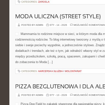
poznaje WŻCh. To nie tylko 
zaproszenie do duchowej drogi – spokojnie. Polecamy Morskie opow
kultura. WŻCh (Wspólnota Życia Chrześcijańskiego) kojarzy się 
ignacjańską. I właśnie ten rdzeń widać na […]
CATEGORIES:
EDUPLANNER
RELIGIA / ETYKA
POSTED BY ADMIN
STY - 15 - 2026
MOŻLIWOŚĆ KOMENTOWA
To blog edukacyjny tworzon
1–8 oraz szkoły średniej. J
przekłada teorię na prakty
systematycznych powtórkac
miejscu. Treści są przygot
zarówno tych, którzy chcą 
które celują w lepsze wyniki. Polecamy Filozofia i etyka codzien
(WF i zdrowie). Na stronie znajdziesz przystępne tłumaczenia te