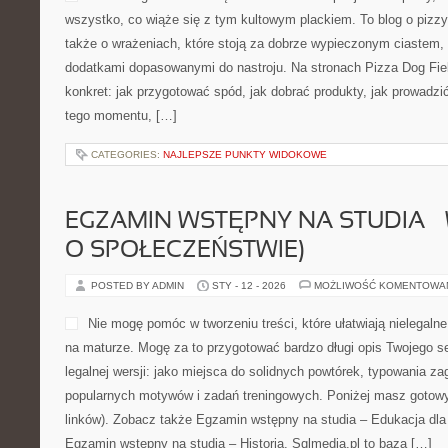
CATEGORIES:
ZAROSLA
MODA ULICZNA (STREET STYLE)
POSTED BY ADMIN
STY - 14 - 2026
MOŻLIWOŚĆ KOMENTOWA
Mammamia to rodzinne miej
dla maluchów spotyka się z
blog internetowy tworzony z
ubierać siebie i swoje poci
jednocześnie stylowo. Znajd
dodatkach i trendach, ale t
własny styl w zabieganej rzeczywistości: między przedszkolem, 
zakupami i chwilą tylko dla siebie. Kategorie do zobaczenia to M
CATEGORIES:
HARCERSKA SŁUŻBA I WOLONTARIAT
PIZZA BEZGLUTENOWA I DLA AL