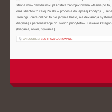
CATEGORIES:
SZTUKA KOMPROMISU
FINANSOWANIE I DOTACJE
POSTED BY ADMIN
STY - 10 - 2026
MOŻLIWOŚĆ KOMENTOWA
Rymar to platforma stworzo
dopasowanych rozwiązań w 
nowoczesnych systemów in
stronie prezentujemy komin
pump i szeroko rozumiane i
o wygodzie, spokoju oraz r
perspektywie wielu lat. Ciekawe kategorie to Poradniki krok po kro
słoneczna. Nasza strona jest po to, aby w jednym punkcie zebrać
je […]
CATEGORIES:
SYSTEMY SMART HOME