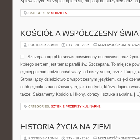
smyczkowym. Strona łączy 
poradami, dzięki czemu czytelnik może zrozumieć skrzypce niez
zaawansowania. Polecamy Menu weselne i torty i Ślubne DIY. Id
opiera się na pasji do skrzypiec oraz na […]
CATEGORIES:
MOBZILLA
KOŚCIÓŁ A WSPÓŁCZESNY ŚWIA
POSTED BY ADMIN
STY - 20 - 2026
MOŻLIWOŚĆ KOMENTOWA
Szczepan.org.pl to serwis
życiu wspólnoty katolickiej
parafii św. Szczepana. To m
które chcą głębiej poznać c
serca, przez liturgię, aż p
łączy dziedzictwo z współc
czemu treści trafiają zarówno do osób głęboko zaangażowanych, ja
wracają po latach. Polecamy także: Sakramenty Kościoła i Ikony, 
[…]