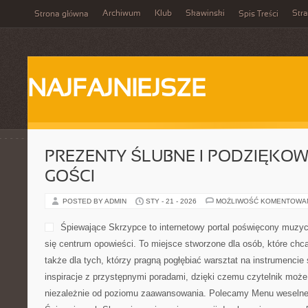
Archiwum
Klub
Skawinski
Str
Strona główna
Spis Treści
NAJFAJNIEJSZE
PREZENTY ŚLUBNE I PODZIĘKO
GOŚCI
POSTED BY ADMIN
STY - 21 - 2026
MOŻLIWOŚĆ KOMENTOWA
Śpiewające Skrzypce to int
muzyce, w którym skrzypce
opowieści. To miejsce stwo
odkrywać piękno melodii, a 
pragną pogłębiać warsztat 