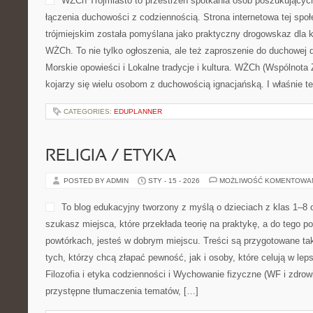
osobach, które marzą o Aot
Australii albo po prostu ch
przygody. To miejsce, gdzi
spotykają się z historiami z
zamienia się w prawdziwe 
Znajdziesz tu pomysły na wyjazdy krótkie i długie, na wyprawę w t
aktywną przygodę. Kategorie do czytania to: […]
CATEGORIES:
MODA A EMOCJE I PEWNOŚĆ SIEBIE
ROWERY I AKTYWNY WYPOCZYN
POSTED BY ADMIN
STY - 15 - 2026
MOŻLIWOŚĆ KOMENTOWA
WŻCh Trójmiasto to przest
poszukujących Boga, którzy
duchowości z codziennością
społeczności w regionie tr
jako praktyczny drogowskaz