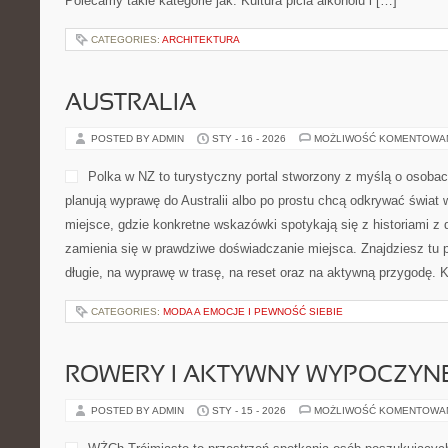
PIWO I BROWARNICTWO
POSTED BY ADMIN
STY - 17 - 2026
MOŻLIWOŚĆ KOMENTOWA
zrobdrinka.pl to wygodne mi
bez stresu przygotować nie
domu – bez restauracyjnego
egzotycznych składników. 
mieszane, które da się zrob
stoi w kuchni: mikserów, a
kruszonego lodu. Strona powstała po to, aby domowe mieszanie s
efekt końcowy wyglądał apetycznie. Polecamy takie kategorie jak: 
CATEGORIES:
ARCHITEKTURA
AUSTRALIA
POSTED BY ADMIN
STY - 16 - 2026
MOŻLIWOŚĆ KOMENTOWA
Polka w NZ to turystyczny 