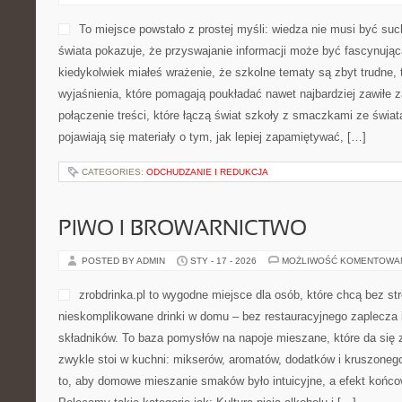
CATEGORIES:
SZYBKIE PRZEPISY KULINARNE
HISTORIA ŻYCIA NA ZIEMI
POSTED BY ADMIN
STY - 18 - 2026
MOŻLIWOŚĆ KOMENTOWA
To miejsce powstało z prost
być sucha. Ten portal dla 
że przyswajanie informacji
podróżą. Jeśli kiedykolwiek
tematy są zbyt trudne, tuta
wyjaśnienia, które pomagaj
najbardziej zawiłe zagadnienia. Na stronie czeka połączenie treści
smaczkami ze świata nauki. Z jednej strony pojawiają się materiały
zapamiętywać, […]
CATEGORIES:
ODCHUDZANIE I REDUKCJA