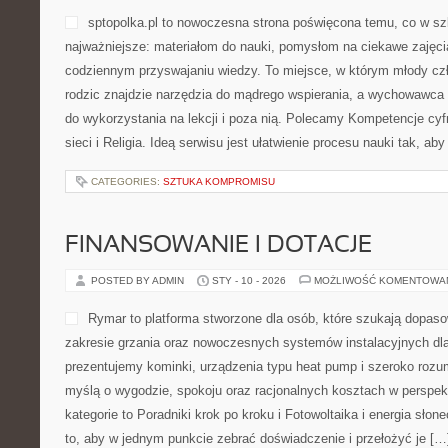
nielegalne ujawnienia lub 
za to przygotować bardzo d
bezpiecznej, legalnej wersji
powtórek, typowania zagad
popularnych motywów i zad
masz gotowy tekst (bez HTML, bez linków). Zobacz także Egzami
Edukacja dla bezpieczeństwa (EDB) i Egzamin wstępny na studia –
baza […]
CATEGORIES:
PARKI NARODOWE I REZERWATY PRZYRODY
RESTAURACJE Z HISTORIĄ I TRAD
POSTED BY ADMIN
STY - 11 - 2026
MOŻLIWOŚĆ KOMENTOWA
Witamy w miejscu, które po
i chęci odkrywania. Ten blo
restauracjach w Polsce or
regionach globu. Jeśli lubi
cenisz konkret i chcesz cz