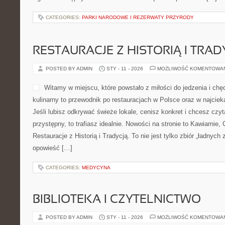
POSTED BY ADMIN
STY - 13 - 2026
MOŻLIWOŚĆ KOMENTOWA
Pizza Dog Field to zakątek
pizzy, którzy chcą odkrywa
tym kultowym plackiem. To 
stylach, ale także o wrażen
wypieczonym ciastem, ciąg
dodatkami dopasowanymi do
Pizza Dog Field liczy się rzemiosło, czyli konkret: jak przygotowa
jak prowadzić wyprażanie i jak dojść do tego momentu, […]
CATEGORIES:
NAJLEPSZE PUNKTY WIDOKOWE
EGZAMIN WSTĘPNY NA STUDIA –
O SPOŁECZEŃSTWIE)
POSTED BY ADMIN
STY - 12 - 2026
MOŻLIWOŚĆ KOMENTOWA
Nie mogę pomóc w tworzeniu 