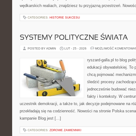
wędkarskich realiach, znajdziesz tu przyjazną przestrzeń. Nowośc
CATEGORIES:
HISTORIE SUKCESU
SYSTEMY POLITYCZNE ŚWIATA
POSTED BY ADMIN
LUT - 25 - 2026
MOŻLIWOŚĆ KOMENTOWA
ryszard-galla.pl to blog pol
edukacji obywatelskiej. To 
chcą pojmować mechanizmy
śledzić procesy zachodząc
jednocześnie budować nieza
fakty i konteksty. W centru
uczestnik demokracji, a także to, jak decyzje podejmowane na r
przekładają się na codzienność. Nowości na stronie Polska scena 
kampanie Blog jest […]
CATEGORIES:
ZDROWE ZAMIENNIKI