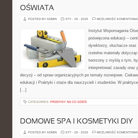
OŚWIATA
POSTED BY ADMIN
STY - 29 - 2026
MOŻLIWOŚĆ KOMENTOWA
Instytut Wspomagania Oświ
poświęcona edukacji – cen
dyrektorzy, słuchacze oraz
rzetelne materiały dotyczące
tworzony z myślą o tym, by
interpretować zasady oraz
decyzji – od spraw organizacyjnych po tematy rozwojowe. Ciekaw
edukacji i Praktyki i staże dla nauczycieli i studentów. W praktyce
[…]
CATEGORIES:
PRZEPISY NA CO DZIEŃ
DOMOWE SPA I KOSMETYKI DIY
POSTED BY ADMIN
STY - 28 - 2026
MOŻLIWOŚĆ KOMENTOWA