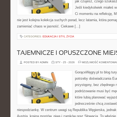
jak czujesz, czego szukas
Jeśli kiedykolwiek miałeś w
Ci momentu na refleksję, Ma
nie jest kolejna kolekcja suchych porad, lecz latarnia, która po
zamieniać chaos w jasność. Ciekawe […]
CATEGORIES:
EDUKACJA I STYL ŻYCIA
TAJEMNICZE I OPUSZCZONE MIE
POSTED BY ADMIN
STY - 25 - 2026
MOŻLIWOŚĆ KOMENTOWA
GorąceWęgry.pl to blog tury
potrzeby doświadczania Eu
przystępny, bez zbędnego n
podróżowanie musi być męc
które lubią planować wyjazd
jednocześnie chcą zostawić
niespodziankę. W centrum uwagi są Republika Węgierska, jednak n
Austria, kraina mostów, piwa i zamków oraz Słowacja. To właśnie 