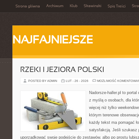
Archiwum
Klub
Skawinski
Str
Strona główna
Spis Treści
NAJFAJNIEJSZE
RZEKI I JEZIORA POLSKI
POSTED BY ADMIN
LUT - 26 - 2026
MOŻLIWOŚĆ KOMENTOWA
Nadorsze-haller.pl to portal
z myślą o osobach, dla któ
więcej niż tylko weekendo
którym terenowe obserwacje
każdy tekst ma pomagać łow
satysfakcją. Jeśli szukasz
uporządkować swoje podejście do zestawów, albo po prostu lubisz