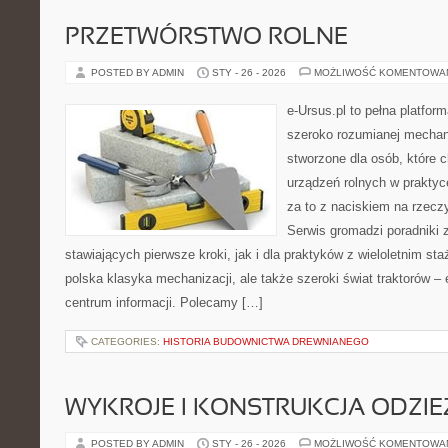
PRZETWÓRSTWO ROLNE
POSTED BY ADMIN
STY - 26 - 2026
MOŻLIWOŚĆ KOMENTOWA
e-Ursus.pl to pełna platfor
szeroko rozumianej mechani
stworzone dla osób, które 
urządzeń rolnych w praktyc
za to z naciskiem na rzecz
Serwis gromadzi poradniki 
stawiających pierwsze kroki, jak i dla praktyków z wieloletnim sta
polska klasyka mechanizacji, ale także szeroki świat traktorów 
centrum informacji. Polecamy […]
CATEGORIES:
HISTORIA BUDOWNICTWA DREWNIANEGO
WYKROJE I KONSTRUKCJA ODZIE
POSTED BY ADMIN
STY - 26 - 2026
MOŻLIWOŚĆ KOMENTOWA