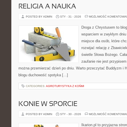
RELIGIA A NAUKA
POSTED BY ADMIN
STY - 31 - 2026
MOŻLIWOŚĆ KOMENTOWA
Droga z Chrystusem to blog 
wsparciem w zwykłym dniu 
miejsce dla osób, które chc
rozwijać relację z Zbawici
świetle Słowa Bożego. Cała 
zaufanie nie jest przypisem
można przemierzać dzień po dniu. Warto przeczytać Buddyzm i H
blogu duchowość spotyka […]
CATEGORIES:
AGROTURYSTYKA Z KOŃMI
KONIE W SPORCIE
POSTED BY ADMIN
STY - 30 - 2026
MOŻLIWOŚĆ KOMENTOWA
Ikarion.pl to przyjazna stro