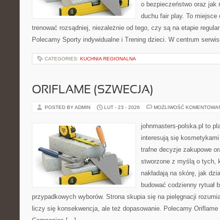
o bezpieczeństwo oraz jak 
duchu fair play. To miejsce 
trenować rozsądniej, niezależnie od tego, czy są na etapie regula
Polecamy Sporty indywidualne i Trening dzieci. W centrum serwi
CATEGORIES:
KUCHNIA REGIONALNA
ORIFLAME (SZWECJA)
POSTED BY ADMIN
LUT - 23 - 2026
MOŻLIWOŚĆ KOMENTOWA
johnmasters-polska.pl to pl
interesują się kosmetykami
trafne decyzje zakupowe or
stworzone z myślą o tych, k
nakładają na skórę, jak dzi
budować codzienny rytuał 
przypadkowych wyborów. Strona skupia się na pielęgnacji rozumia
liczy się konsekwencja, ale też dopasowanie. Polecamy Oriflame 