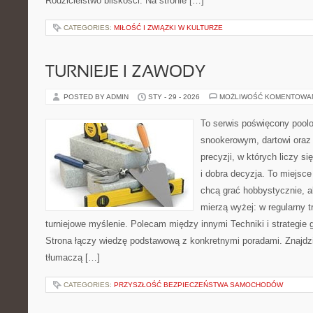
Rodzicielstwo bliskości. Na stronie […]
CATEGORIES:
MIŁOŚĆ I ZWIĄZKI W KULTURZE
TURNIEJE I ZAWODY
POSTED BY ADMIN
STY - 29 - 2026
MOŻLIWOŚĆ KOMENTOWA
To serwis poświęcony pool
snookerowym, dartowi oraz
precyzji, w których liczy s
i dobra decyzja. To miejsce
chcą grać hobbystycznie, al
mierzą wyżej: w regularny t
turniejowe myślenie. Polecam między innymi Techniki i strategie gry
Strona łączy wiedzę podstawową z konkretnymi poradami. Znajdzie
tłumaczą […]
CATEGORIES:
PRZYSZŁOŚĆ BEZPIECZEŃSTWA SAMOCHODÓW