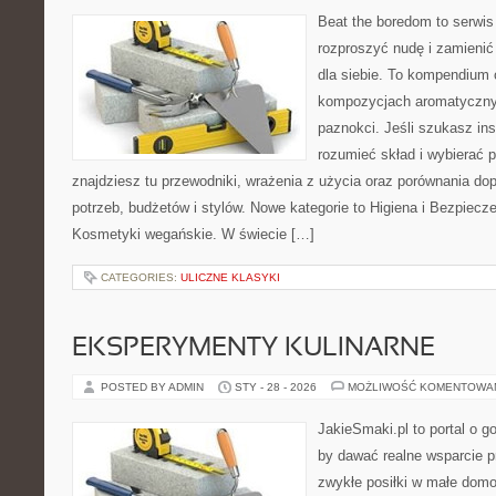
Beat the boredom to serwis
rozproszyć nudę i zamienić
dla siebie. To kompendium 
kompozycjach aromatycznyc
paznokci. Jeśli szukasz insp
rozumieć skład i wybierać p
znajdziesz tu przewodniki, wrażenia z użycia oraz porównania d
potrzeb, budżetów i stylów. Nowe kategorie to Higiena i Bezpiec
Kosmetyki wegańskie. W świecie […]
CATEGORIES:
ULICZNE KLASYKI
EKSPERYMENTY KULINARNE
POSTED BY ADMIN
STY - 28 - 2026
MOŻLIWOŚĆ KOMENTOWA
JakieSmaki.pl to portal o g
by dawać realne wsparcie p
zwykłe posiłki w małe domo