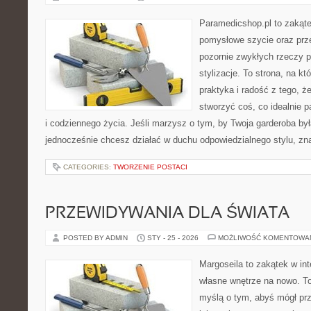
Paramedicshop.pl to zakąte
pomysłowe szycie oraz prze
pozornie zwykłych rzeczy 
stylizacje. To strona, na któ
praktyka i radość z tego, 
stworzyć coś, co idealnie p
i codziennego życia. Jeśli marzysz o tym, by Twoja garderoba był
jednocześnie chcesz działać w duchu odpowiedzialnego stylu, zn
CATEGORIES:
TWORZENIE POSTACI
PRZEWIDYWANIA DLA ŚWIATA
POSTED BY ADMIN
STY - 25 - 2026
MOŻLIWOŚĆ KOMENTOWA
Margoseila to zakątek w in
własne wnętrze na nowo. To 
myślą o tym, abyś mógł prz