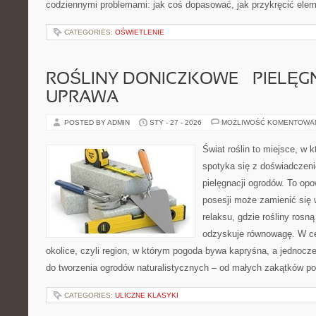
codziennymi problemami: jak coś dopasować, jak przykręcić elem
CATEGORIES:
OŚWIETLENIE
ROŚLINY DONICZKOWE – PIELĘGN
UPRAWA
POSTED BY ADMIN
STY - 27 - 2026
MOŻLIWOŚĆ KOMENTOWA
Świat roślin to miejsce, w k
spotyka się z doświadczeni
pielęgnacji ogrodów. To opo
posesji może zamienić się 
relaksu, gdzie rośliny rosn
odzyskuje równowagę. W cen
okolice, czyli region, w którym pogoda bywa kapryśna, a jednocz
do tworzenia ogrodów naturalistycznych – od małych zakątków p
CATEGORIES:
ULICZNE KLASYKI