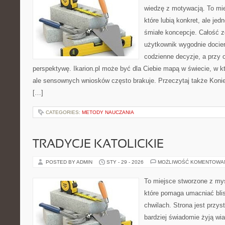
wiedzę z motywacją. To mie
które lubią konkret, ale je
śmiałe koncepcje. Całość z
użytkownik wygodnie dociera
codzienne decyzje, a przy 
perspektywę. Ikarion.pl może być dla Ciebie mapą w świecie, w kt
ale sensownych wniosków często brakuje. Przeczytaj także Konie w
[…]
CATEGORIES:
METODY NAUCZANIA
TRADYCJE KATOLICKIE
POSTED BY ADMIN
STY - 29 - 2026
MOŻLIWOŚĆ KOMENTOWA
To miejsce stworzone z myś
które pomaga umacniać bl
chwilach. Strona jest przys
bardziej świadomie żyją wiar