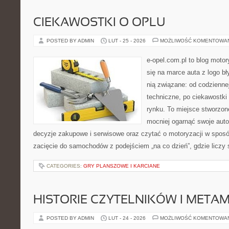
CIEKAWOSTKI O OPLU
POSTED BY ADMIN
LUT - 25 - 2026
MOŻLIWOŚĆ KOMENTOWA
e-opel.com.pl to blog motor
się na marce auta z logo b
nią związane: od codziennej
techniczne, po ciekawostki
rynku. To miejsce stworzon
mocniej ogarnąć swoje auto
decyzje zakupowe i serwisowe oraz czytać o motoryzacji w sposó
zacięcie do samochodów z podejściem „na co dzień”, gdzie liczy 
CATEGORIES:
GRY PLANSZOWE I KARCIANE
HISTORIE CZYTELNIKÓW I META
POSTED BY ADMIN
LUT - 24 - 2026
MOŻLIWOŚĆ KOMENTOWA