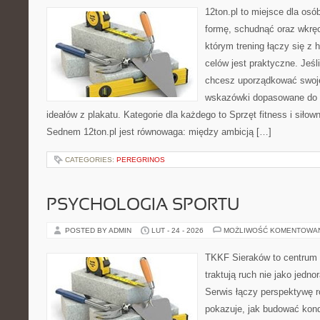
12ton.pl to miejsce dla osó
formę, schudnąć oraz wkręci
którym trening łączy się z h
celów jest praktyczne. Jeś
chcesz uporządkować swoje 
wskazówki dopasowane do c
ideałów z plakatu. Kategorie dla każdego to Sprzęt fitness i siłown
Sednem 12ton.pl jest równowaga: między ambicją […]
CATEGORIES:
PEREGRINOS
PSYCHOLOGIA SPORTU
POSTED BY ADMIN
LUT - 24 - 2026
MOŻLIWOŚĆ KOMENTOWA
TKKF Sieraków to centrum w
traktują ruch nie jako jedno
Serwis łączy perspektywę 
pokazuje, jak budować kond