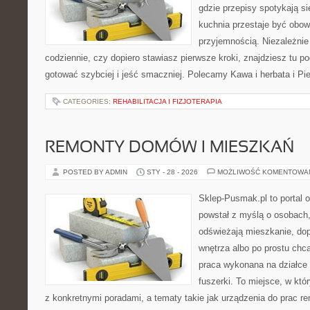
gdzie przepisy spotykają si
kuchnia przestaje być obowi
przyjemnością. Niezależnie
codziennie, czy dopiero stawiasz pierwsze kroki, znajdziesz tu p
gotować szybciej i jeść smaczniej. Polecamy Kawa i herbata i Pi
CATEGORIES:
REHABILITACJA I FIZJOTERAPIA
REMONTY DOMÓW I MIESZKAŃ
POSTED BY ADMIN
STY - 28 - 2026
MOŻLIWOŚĆ KOMENTOWA
Sklep-Pusmak.pl to portal o
powstał z myślą o osobach
odświeżają mieszkanie, dopi
wnętrza albo po prostu ch
praca wykonana na działce 
fuszerki. To miejsce, w któ
z konkretnymi poradami, a tematy takie jak urządzenia do prac r