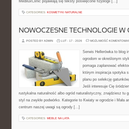
MediluxClinic pojawiają się teksty poświęcone fizjologii […]
CATEGORIES:
KOSMETYKI NATURALNE
NOWOCZESNE TECHNOLOGIE W 
POSTED BY ADMIN
LUT - 17 - 2026
MOŻLIWOŚĆ KOMENTOWA
Serwis Hellerówka to blog 
ogrodom w określonym styl
pomaga zaplanować efektow
którym inspiracja spotyka 
planu po selekcję gatunków,
Jeśli interesuje Cię śródz
rustykalna naturalność albo ogród naturalistyczny, znajdziesz tu g
styl na zwykłe podwórko. Kategorie to Kwiaty w ogrodzie i Mała a
centrum naszej uwagi są ogrody […]
CATEGORIES:
MEBLE NA LATA