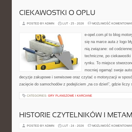
CIEKAWOSTKI O OPLU
POSTED BY ADMIN
LUT - 25 - 2026
MOŻLIWOŚĆ KOMENTOWA
e-opel.com.pl to blog motor
się na marce auta z logo b
nią związane: od codziennej
techniczne, po ciekawostki
rynku. To miejsce stworzon
mocniej ogarnąć swoje auto
decyzje zakupowe i serwisowe oraz czytać o motoryzacji w sposó
zacięcie do samochodów z podejściem „na co dzień”, gdzie liczy 
CATEGORIES:
GRY PLANSZOWE I KARCIANE
HISTORIE CZYTELNIKÓW I META
POSTED BY ADMIN
LUT - 24 - 2026
MOŻLIWOŚĆ KOMENTOWA