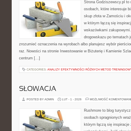
Strona Godziszewscy.pl to 
osobach, które interesuje bi
skup złota w Zamościu i oko
w którym łączą się inspirac
wskazówkami zakupowymi. 
drogowskazu po tematach ju
zrozumieć oznaczenia na wyrobach albo planujesz wybór pierścio
raz. Nowości na stronie Inwestowanie w Biżuterię i Kamienie Szl
centrum […]
CATEGORIES:
ANALIZY EFEKTYWNOŚCI RÓŻNYCH METOD TRENINGOW
SŁOWACJA
POSTED BY ADMIN
LUT - 1 - 2026
MOŻLIWOŚĆ KOMENTOWAN
Rushmore to blog turystycz
osobach spragnionych wraże
którym łączą się inspiracje