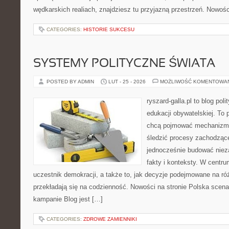
wędkarskich realiach, znajdziesz tu przyjazną przestrzeń. Nowośc
CATEGORIES:
HISTORIE SUKCESU
SYSTEMY POLITYCZNE ŚWIATA
POSTED BY ADMIN
LUT - 25 - 2026
MOŻLIWOŚĆ KOMENTOWA
ryszard-galla.pl to blog pol
edukacji obywatelskiej. To 
chcą pojmować mechanizmy
śledzić procesy zachodząc
jednocześnie budować nieza
fakty i konteksty. W centru
uczestnik demokracji, a także to, jak decyzje podejmowane na r
przekładają się na codzienność. Nowości na stronie Polska scena 
kampanie Blog jest […]
CATEGORIES:
ZDROWE ZAMIENNIKI