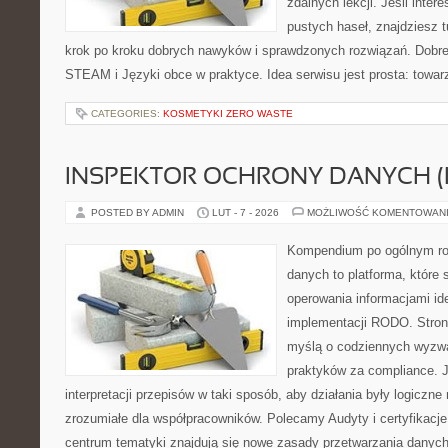
zdalnych lekcji. Jeśli inter
pustych haseł, znajdziesz t
krok po kroku dobrych nawyków i sprawdzonych rozwiązań. Dobre 
STEAM i Języki obce w praktyce. Idea serwisu jest prosta: towar
CATEGORIES:
KOSMETYKI ZERO WASTE
INSPEKTOR OCHRONY DANYCH (
POSTED BY ADMIN
LUT - 7 - 2026
MOŻLIWOŚĆ KOMENTOWAN
Kompendium po ogólnym ro
danych to platforma, które 
operowania informacjami id
implementacji RODO. Stron
myślą o codziennych wyzwa
praktyków za compliance. J
interpretacji przepisów w taki sposób, aby działania były logiczne
zrozumiałe dla współpracowników. Polecamy Audyty i certyfikacje 
centrum tematyki znajdują się nowe zasady przetwarzania danych