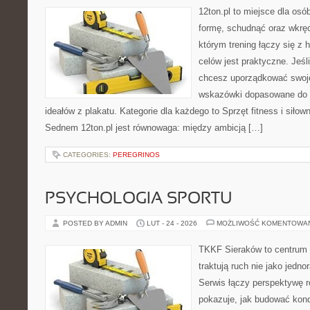
12ton.pl to miejsce dla osó
formę, schudnąć oraz wkręci
którym trening łączy się z h
celów jest praktyczne. Jeś
chcesz uporządkować swoje 
wskazówki dopasowane do c
ideałów z plakatu. Kategorie dla każdego to Sprzęt fitness i siłown
Sednem 12ton.pl jest równowaga: między ambicją […]
CATEGORIES:
PEREGRINOS
PSYCHOLOGIA SPORTU
POSTED BY ADMIN
LUT - 24 - 2026
MOŻLIWOŚĆ KOMENTOWA
TKKF Sieraków to centrum w
traktują ruch nie jako jedno
Serwis łączy perspektywę 
pokazuje, jak budować kond