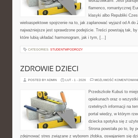
wskazówkami. Jeśli planuje
flamenco, romantycznej Eur
klasyki albo Republiki Czes
wieloaspektowe spojrzenie na to, jak zaplanować wyjazd od A do
najważniejsze jest sprawdzone podejście. Treści powstają tak,
które lubią układać harmonogram, jak i tym, […]
CATEGORIES:
STUDENTWPODROZY
ZDROWIE DZIECI
POSTED BY ADMIN
LUT - 1 - 2026
MOŻLIWOŚĆ KOMENTOWAN
Przedszkole Kubuś to miej
opiekunach oraz o wszystki
rzetelnych informacji na te
portal wiedzy, w którym rz
dziecka spotyka się z uży
Strona powstała po to, by 
zdejmować stres związane z wyborem żłobka, oswajaniem się dzi