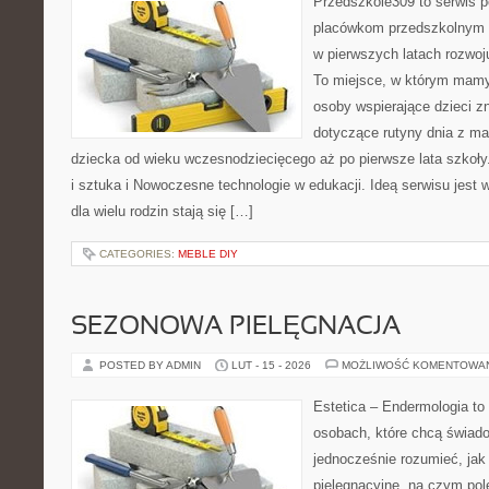
Przedszkole309 to serwis p
placówkom przedszkolnym o
w pierwszych latach rozwo
To miejsce, w którym mamy 
osoby wspierające dzieci z
dotyczące rutyny dnia z m
dziecka od wieku wczesnodziecięcego aż po pierwsze lata szkoł
i sztuka i Nowoczesne technologie w edukacji. Ideą serwisu jest 
dla wielu rodzin stają się […]
CATEGORIES:
MEBLE DIY
SEZONOWA PIELĘGNACJA
POSTED BY ADMIN
LUT - 15 - 2026
MOŻLIWOŚĆ KOMENTOWA
Estetica – Endermologia to
osobach, które chcą świado
jednocześnie rozumieć, jak 
pielęgnacyjne, na czym pol