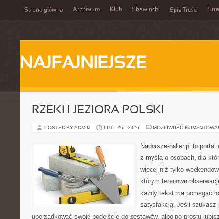
Archiwum
Klub
Skawinski
Str
Strona główna
Spis Treści
NAJFAJNIEJSZE
RZEKI I JEZIORA POLSKI
POSTED BY ADMIN
LUT - 26 - 2026
MOŻLIWOŚĆ KOMENTOWA
Nadorsze-haller.pl to portal
z myślą o osobach, dla któ
więcej niż tylko weekendo
którym terenowe obserwacje
każdy tekst ma pomagać łow
satysfakcją. Jeśli szukasz
uporządkować swoje podejście do zestawów, albo po prostu lubisz