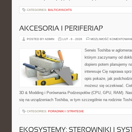
CATEGORIES:
BALTICAYACHTS
AKCESORIA I PERIFERIAP
POSTED BY ADMIN
LUT - 6 - 2026
MOŻLIWOŚĆ KOMENTOWAN
Serwis Toshiba w aglomeracj
którym zaczynamy od dokład
dopiero potem planujemy na
interesuje Cię naprawa sprz
opis pokaże, jak podchodzi
możesz się oczekiwać. Ciek
3D & Modding i Porównania Podzespołów (CPU, GPU, RAM). Nasz
się na urządzeniach Toshiba, w tym szczególnie na rodzinie Toshib
CATEGORIES:
PORADNIKI I STRATEGIE
EKOSYSTEMY: STEROWNIKI I SY