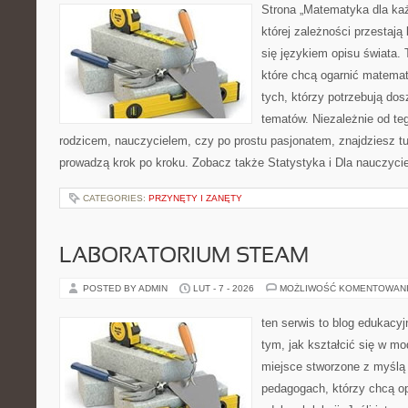
Strona „Matematyka dla każ
której zależności przestają
się językiem opisu świata. 
które chcą ogarnić matemat
tych, którzy potrzebują dos
tematów. Niezależnie od te
rodzicem, nauczycielem, czy po prostu pasjonatem, znajdziesz tu
prowadzą krok po kroku. Zobacz także Statystyka i Dla nauczyciel
CATEGORIES:
PRZYNĘTY I ZANĘTY
LABORATORIUM STEAM
POSTED BY ADMIN
LUT - 7 - 2026
MOŻLIWOŚĆ KOMENTOWAN
ten serwis to blog edukacyj
tym, jak kształcić się w mo
miejsce stworzone z myślą 
pedagogach, którzy chcą 