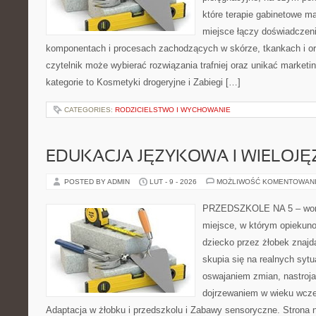
które terapie gabinetowe ma
miejsce łączy doświadczeni
komponentach i procesach zachodzących w skórze, tkankach i or
czytelnik może wybierać rozwiązania trafniej oraz unikać market
kategorie to Kosmetyki drogeryjne i Zabiegi […]
CATEGORIES:
RODZICIELSTWO I WYCHOWANIE
EDUKACJA JĘZYKOWA I WIELOJ
POSTED BY ADMIN
LUT - 9 - 2026
MOŻLIWOŚĆ KOMENTOWAN
PRZEDSZKOLE NA 5 – worta
miejsce, w którym opiekuno
dziecko przez żłobek znajdą
skupia się na realnych syt
oswajaniem zmian, nastroja
dojrzewaniem w wieku wcz
Adaptacja w żłobku i przedszkolu i Zabawy sensoryczne. Strona nie