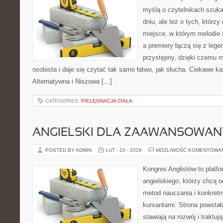
myślą o czytelnikach szuk
dniu, ale też o tych, którzy
miejsce, w którym melodie 
a premiery łączą się z leg
przystępny, dzięki czemu mu
osobista i daje się czytać tak samo łatwo, jak słucha. Ciekawe ka
Alternatywna i Niszowa […]
CATEGORIES:
PIELĘGNACJA CIAŁA
ANGIELSKI DLA ZAAWANSOWA
POSTED BY ADMIN
LUT - 20 - 2026
MOŻLIWOŚĆ KOMENTOWA
Kongres Anglistów to platfo
angielskiego, którzy chcą 
metod nauczania i konkretn
kursantami. Strona powstał
stawiają na rozwój i traktu