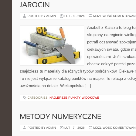
JAROCIN
POSTED BY ADMIN
LUT - 8 - 2026
MOŻLIWOŚĆ KOMENTOWAN
Anabell z Kalisza to blog t
skupiony na regionie wielko
potrafi oczarować spokojem
ciekawych świata, gdzie ma
opowieściami. Jeśli szuka
chcesz odkryć perełki poz
znajdziesz tu materiały dla różnych typów podróżników. Ciekawe 
To nie jest wyłącznie katalog punktów na mapie. To relacja z od
uważnością na detale. Wielkopolska […]
CATEGORIES:
NAJLEPSZE PUNKTY WIDOKOWE
METODY NUMERYCZNE
POSTED BY ADMIN
LUT - 7 - 2026
MOŻLIWOŚĆ KOMENTOWAN