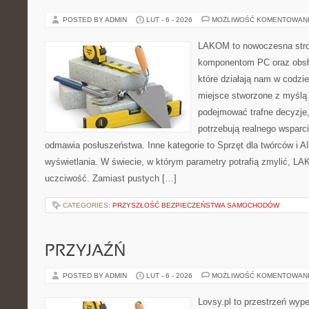
POSTED BY ADMIN
LUT - 6 - 2026
MOŻLIWOŚĆ KOMENTOWAN
LAKOM to nowoczesna str
komponentom PC oraz obsłu
które działają nam w codzi
miejsce stworzone z myślą 
podejmować trafne decyzje,
potrzebują realnego wsparc
odmawia posłuszeństwa. Inne kategorie to Sprzęt dla twórców i AI 
wyświetlania. W świecie, w którym parametry potrafią zmylić, LA
uczciwość. Zamiast pustych […]
CATEGORIES:
PRZYSZŁOŚĆ BEZPIECZEŃSTWA SAMOCHODÓW
PRZYJAŹŃ
POSTED BY ADMIN
LUT - 6 - 2026
MOŻLIWOŚĆ KOMENTOWAN
Lovsy.pl to przestrzeń wyp