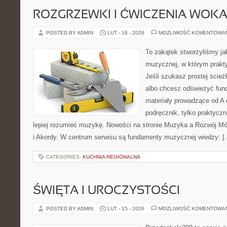
ROZGRZEWKI I ĆWICZENIA WOK
POSTED BY ADMIN
LUT - 16 - 2026
MOŻLIWOŚĆ KOMENTOWA
To zakątek stworzyliśmy ja
muzycznej, w którym prakty
Jeśli szukasz prostej ścież
albo chcesz odświeżyć fund
materiały prowadzące od A 
podręcznik, tylko praktyczn
lepiej rozumieć muzykę. Nowości na stronie Muzyka a Rozwój Mó
i Akordy. W centrum serwisu są fundamenty muzycznej wiedzy: [
CATEGORIES:
KUCHNIA REGIONALNA
ŚWIĘTA I UROCZYSTOŚCI
POSTED BY ADMIN
LUT - 15 - 2026
MOŻLIWOŚĆ KOMENTOWA