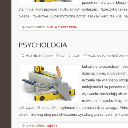
przestrzeń dla tych, którzy
dla miłośników przygód i kulturalnych wydarzeń. Przeczytaj także T
piesze i rowerowe. Lubelszczyzna potrafi zaskakiwać: raz kusi n
CATEGORIES:
RYTUAŁY PRZEJŚCIA
PSYCHOLOGIA
POSTED BY ADMIN
LUT - 5 - 2026
MOŻLIWOŚĆ KOMENTOWAN
Lulitulisie to przestrzeń r
dzieciach oraz o dorosłych,
uczenie się w sposób przyj
umiejętności są podawane 
wyzwania zamieniają się w 
rozwijanie z wyobraźnią, d
odkrywać różne ścieżki i wybierać to, co najbardziej wciąga. Pol
polski. Główną ideą jest stworzenie życzliwej przestrzeni, w któr
CATEGORIES:
WĘGRY