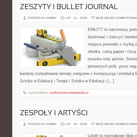
ZESZYTY I BULLET JOURNAL
POSTED BY ADMIN
LUT - 21 - 2026
MOŻLIWOŚĆ KOMENTOWA
Elfiki777 to natchniony port
ilustrować i ćwiczyć handw
miejsce powstało z myślą o
ołówka, cenią papier i chc
rysunku oraz piśmie. Stron
pierwszych prób, przez regu
bardziej rozbudowane tematy związane z kompozycją i estetyką lit
Sztuka w Edukacji i Terapii i Sztuka w Edukacji i […]
CATEGORIES:
EUROCASH KINDERGELD
ZESPOŁY I ARTYŚCI
POSTED BY ADMIN
LUT - 20 - 2026
MOŻLIWOŚĆ KOMENTOWA
Limith to rozrywkowy blog 