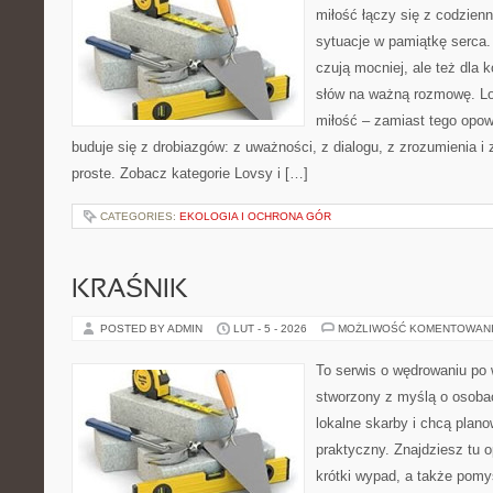
miłość łączy się z codzienn
sytuacje w pamiątkę serca. 
czują mocniej, ale też dla 
słów na ważną rozmowę. Lov
miłość – zamiast tego opow
buduje się z drobiazgów: z uważności, z dialogu, z zrozumienia i
proste. Zobacz kategorie Lovsy i […]
CATEGORIES:
EKOLOGIA I OCHRONA GÓR
KRAŚNIK
POSTED BY ADMIN
LUT - 5 - 2026
MOŻLIWOŚĆ KOMENTOWAN
To serwis o wędrowaniu po 
stworzony z myślą o osobac
lokalne skarby i chcą plan
praktyczny. Znajdziesz tu o
krótki wypad, a także pomy