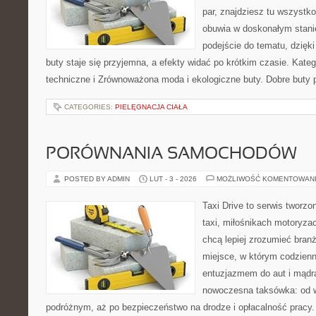
par, znajdziesz tu wszystko
obuwia w doskonałym stan
podejście do tematu, dzięk
buty staje się przyjemna, a efekty widać po krótkim czasie. Kateg
techniczne i Zrównoważona moda i ekologiczne buty. Dobre buty p
CATEGORIES:
PIELĘGNACJA CIAŁA
PORÓWNANIA SAMOCHODÓW
POSTED BY ADMIN
LUT - 3 - 2026
MOŻLIWOŚĆ KOMENTOWAN
Taxi Drive to serwis tworz
taxi, miłośnikach motoryzac
chcą lepiej zrozumieć branż
miejsce, w którym codzienn
entuzjazmem do aut i mądrą
nowoczesna taksówka: od wy
podróżnym, aż po bezpieczeństwo na drodze i opłacalność pracy