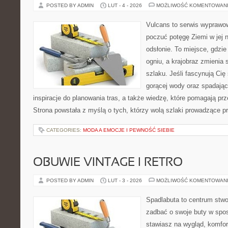
POSTED BY ADMIN
LUT - 4 - 2026
MOŻLIWOŚĆ KOMENTOWAN
Vulcans to serwis wyprawow
poczuć potęgę Ziemi w jej n
odsłonie. To miejsce, gdzie 
ogniu, a krajobraz zmienia
szlaku. Jeśli fascynują Cię
gorącej wody oraz spadające
inspiracje do planowania tras, a także wiedzę, które pomagają p
Strona powstała z myślą o tych, którzy wolą szlaki prowadzące p
CATEGORIES:
MODA A EMOCJE I PEWNOŚĆ SIEBIE
OBUWIE VINTAGE I RETRO
POSTED BY ADMIN
LUT - 3 - 2026
MOŻLIWOŚĆ KOMENTOWAN
Spadlabuta to centrum stwo
zadbać o swoje buty w spo
stawiasz na wygląd, komfor