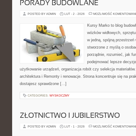
PORADY BUDOWLANE
POSTED BY ADMIN
LUT - 2 - 2026
MOŻLIWOŚĆ KOMENTOWAN
Kursy Marko to blog budowl
wózków widłowych, sprzętu
w jedną, spójną przestrzeń
stworzone z myślą o osobac
porządnie, rozumieć, jak fun
podejmować lepsze decyzje
użytkowanie urządzeń, organizacja robót czy selekcja materiałó
architektura i Remonty i renowacje. Strona koncentruje się na pr
dostajesz sprawdzone […]
CATEGORIES:
WYSKOCZMY
ZŁOTNICTWO I JUBILERSTWO
POSTED BY ADMIN
LUT - 1 - 2026
MOŻLIWOŚĆ KOMENTOWAN