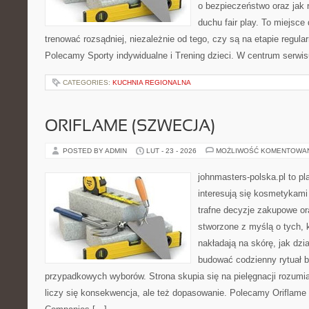
o bezpieczeństwo oraz jak 
duchu fair play. To miejsce 
trenować rozsądniej, niezależnie od tego, czy są na etapie regula
Polecamy Sporty indywidualne i Trening dzieci. W centrum serwi
CATEGORIES:
KUCHNIA REGIONALNA
ORIFLAME (SZWECJA)
POSTED BY ADMIN
LUT - 23 - 2026
MOŻLIWOŚĆ KOMENTOWA
johnmasters-polska.pl to pl
interesują się kosmetykami
trafne decyzje zakupowe or
stworzone z myślą o tych, k
nakładają na skórę, jak dzi
budować codzienny rytuał 
przypadkowych wyborów. Strona skupia się na pielęgnacji rozumia
liczy się konsekwencja, ale też dopasowanie. Polecamy Oriflame 