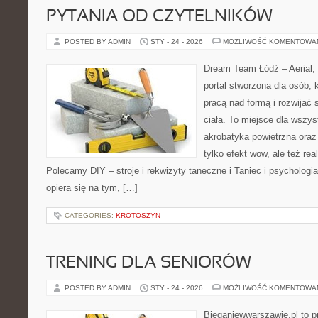
PYTANIA OD CZYTELNIKÓW
POSTED BY ADMIN
STY - 24 - 2026
MOŻLIWOŚĆ KOMENTOWA
Dream Team Łódź – Aerial, 
portal stworzona dla osób, 
pracą nad formą i rozwijać
ciała. To miejsce dla wszys
akrobatyka powietrzna oraz
tylko efekt wow, ale też rea
Polecamy DIY – stroje i rekwizyty taneczne i Taniec i psycholog
opiera się na tym, […]
CATEGORIES:
KROTOSZYN
TRENING DLA SENIORÓW
POSTED BY ADMIN
STY - 24 - 2026
MOŻLIWOŚĆ KOMENTOWA
Bieganiewwarszawie.pl to p