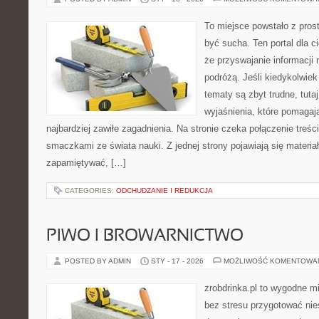
To miejsce powstało z prost
być sucha. Ten portal dla 
że przyswajanie informacji
podróżą. Jeśli kiedykolwiek
tematy są zbyt trudne, tuta
wyjaśnienia, które pomagaj
najbardziej zawiłe zagadnienia. Na stronie czeka połączenie treści
smaczkami ze świata nauki. Z jednej strony pojawiają się materiały
zapamiętywać, […]
CATEGORIES:
ODCHUDZANIE I REDUKCJA
PIWO I BROWARNICTWO
POSTED BY ADMIN
STY - 17 - 2026
MOŻLIWOŚĆ KOMENTOWA
zrobdrinka.pl to wygodne mi
bez stresu przygotować nie