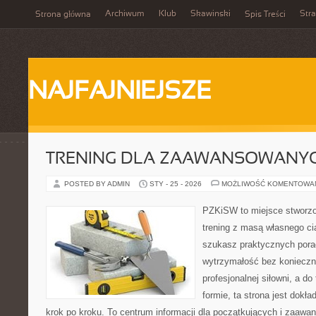
Archiwum
Klub
Skawinski
Str
Strona główna
Spis Treści
NAJFAJNIEJSZE
TRENING DLA ZAAWANSOWANY
POSTED BY ADMIN
STY - 25 - 2026
MOŻLIWOŚĆ KOMENTOWA
PZKiSW to miejsce stworzo
trening z masą własnego ciał
szukasz praktycznych por
wytrzymałość bez konieczn
profesjonalnej siłowni, a d
formie, ta strona jest dokła
krok po kroku. To centrum informacji dla początkujących i zaawa