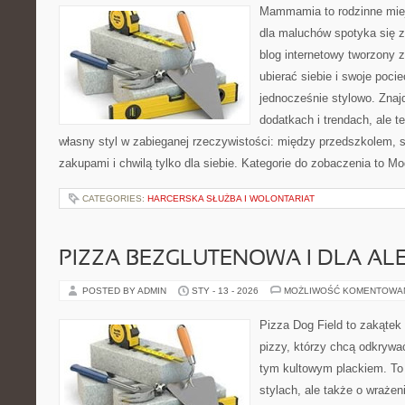
Mammamia to rodzinne miej
dla maluchów spotyka się z
blog internetowy tworzony z
ubierać siebie i swoje poci
jednocześnie stylowo. Znajd
dodatkach i trendach, ale t
własny styl w zabieganej rzeczywistości: między przedszkolem, 
zakupami i chwilą tylko dla siebie. Kategorie do zobaczenia to M
CATEGORIES:
HARCERSKA SŁUŻBA I WOLONTARIAT
PIZZA BEZGLUTENOWA I DLA AL
POSTED BY ADMIN
STY - 13 - 2026
MOŻLIWOŚĆ KOMENTOWA
Pizza Dog Field to zakątek
pizzy, którzy chcą odkrywa
tym kultowym plackiem. To 
stylach, ale także o wrażen