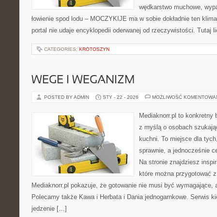
wędkarstwo muchowe, wypa
łowienie spod lodu – MOCZYKIJE ma w sobie dokładnie ten klima
portal nie udaje encyklopedii oderwanej od rzeczywistości. Tutaj l
CATEGORIES:
KROTOSZYN
WEGE I WEGANIZM
POSTED BY ADMIN
STY - 22 - 2026
MOŻLIWOŚĆ KOMENTOWA
Mediaknorr.pl to konkretny b
z myślą o osobach szukają
kuchni. To miejsce dla tyc
sprawnie, a jednocześnie 
Na stronie znajdziesz inspi
które można przygotować z
Mediaknorr.pl pokazuje, że gotowanie nie musi być wymagające, 
Polecamy także Kawa i Herbata i Dania jednogarnkowe. Serwis kie
jedzenie […]