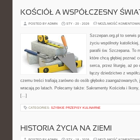
KOŚCIÓŁ A WSPÓŁCZESNY ŚWIA
POSTED BY ADMIN
STY - 20 - 2026
MOŻLIWOŚĆ KOMENTOWA
Szczepan.org.pl to serwis
życiu wspólnoty katolickiej
parafii św. Szczepana. To m
które chcą głębiej poznać c
serca, przez liturgię, aż p
łączy dziedzictwo z współc
czemu treści trafiają zarówno do osób głęboko zaangażowanych, ja
wracają po latach. Polecamy także: Sakramenty Kościoła i Ikony, 
[…]
CATEGORIES:
SZYBKIE PRZEPISY KULINARNE
HISTORIA ŻYCIA NA ZIEMI
POSTED BY ADMIN
STY - 18 - 2026
MOŻLIWOŚĆ KOMENTOWA