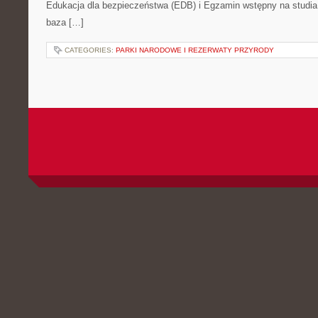
Edukacja dla bezpieczeństwa (EDB) i Egzamin wstępny na studia –
baza […]
CATEGORIES:
PARKI NARODOWE I REZERWATY PRZYRODY