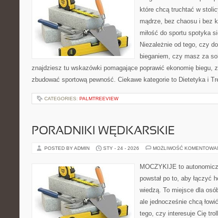
które chcą truchtać w stoli
mądrze, bez chaosu i bez ko
miłość do sportu spotyka si
Niezależnie od tego, czy d
bieganiem, czy masz za so
znajdziesz tu wskazówki pomagające poprawić ekonomię biegu, z
zbudować sportową pewność. Ciekawe kategorie to Dietetyka i Tr
CATEGORIES:
PALMTREEVIEW
PORADNIKI WĘDKARSKIE
POSTED BY ADMIN
STY - 24 - 2026
MOŻLIWOŚĆ KOMENTOWA
MOCZYKIJE to autonomiczny
powstał po to, aby łączyć 
wiedzą. To miejsce dla osó
ale jednocześnie chcą łowi
tego, czy interesuje Cię trol