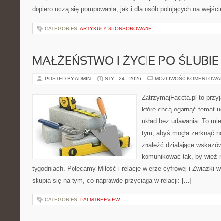
dopiero uczą się pompowania, jak i dla osób polujących na wejści
CATEGORIES:
ARTYKUŁY SPONSOROWANE
MAŁŻEŃSTWO I ŻYCIE PO ŚLUBIE
POSTED BY ADMIN
STY - 24 - 2026
MOŻLIWOŚĆ KOMENTOWA
ZatrzymajFaceta.pl to przyj
które chcą ogarnąć temat 
układ bez udawania. To mie
tym, abyś mogła zerknąć na
znaleźć działające wskazów
komunikować tak, by więź n
tygodniach. Polecamy Miłość i relacje w erze cyfrowej i Związki w
skupia się na tym, co naprawdę przyciąga w relacji: […]
CATEGORIES:
PALMTREEVIEW