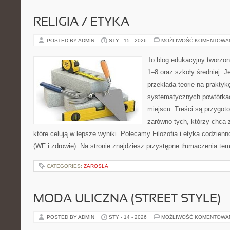
RELIGIA / ETYKA
POSTED BY ADMIN
STY - 15 - 2026
MOŻLIWOŚĆ KOMENTOWA
To blog edukacyjny tworzon
1–8 oraz szkoły średniej. J
przekłada teorię na prakty
systematycznych powtórkac
miejscu. Treści są przygot
zarówno tych, którzy chcą 
które celują w lepsze wyniki. Polecamy Filozofia i etyka codzien
(WF i zdrowie). Na stronie znajdziesz przystępne tłumaczenia te
CATEGORIES:
ZAROSLA
MODA ULICZNA (STREET STYLE)
POSTED BY ADMIN
STY - 14 - 2026
MOŻLIWOŚĆ KOMENTOWA