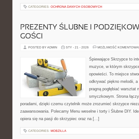
CATEGORIES:
OCHRONA DANYCH OSOBOWYCH
PREZENTY ŚLUBNE I PODZIĘKO
GOŚCI
POSTED BY ADMIN
STY - 21 - 2026
MOŻLIWOŚĆ KOMENTOWA
Śpiewające Skrzypce to int
muzyce, w którym skrzypce
opowieści. To miejsce stwo
odkrywać piękno melodii, a 
pragną pogłębiać warsztat 
smyczkowym. Strona łączy 
poradami, dzięki czemu czytelnik może zrozumieć skrzypce niez
zaawansowania. Polecamy Menu weselne i torty i Ślubne DIY. Id
opiera się na pasji do skrzypiec oraz na […]
CATEGORIES:
MOBZILLA