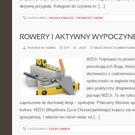
aktywną przygodę. Kategorie do czytania to: […]
CATEGORIES:
MODA A EMOCJE I PEWNOŚĆ SIEBIE
ROWERY I AKTYWNY WYPOCZYN
POSTED BY ADMIN
STY - 15 - 2026
MOŻLIWOŚĆ KOMENTOWA
WŻCh Trójmiasto to przest
poszukujących Boga, którzy
duchowości z codziennością
społeczności w regionie tr
jako praktyczny drogowskaz
poznaje WŻCh. To nie tylko 
zaproszenie do duchowej drogi – spokojnie. Polecamy Morskie opow
kultura. WŻCh (Wspólnota Życia Chrześcijańskiego) kojarzy się 
ignacjańską. I właśnie ten rdzeń widać na […]
CATEGORIES:
EDUPLANNER