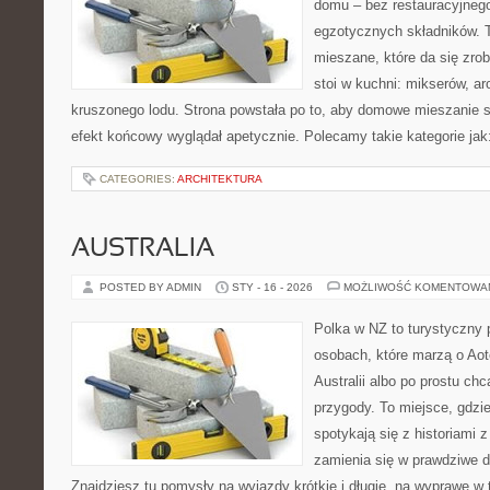
domu – bez restauracyjnego
egzotycznych składników. 
mieszane, które da się zrob
stoi w kuchni: mikserów, a
kruszonego lodu. Strona powstała po to, aby domowe mieszanie s
efekt końcowy wyglądał apetycznie. Polecamy takie kategorie jak: 
CATEGORIES:
ARCHITEKTURA
AUSTRALIA
POSTED BY ADMIN
STY - 16 - 2026
MOŻLIWOŚĆ KOMENTOWA
Polka w NZ to turystyczny 
osobach, które marzą o Aot
Australii albo po prostu ch
przygody. To miejsce, gdzi
spotykają się z historiami z
zamienia się w prawdziwe 
Znajdziesz tu pomysły na wyjazdy krótkie i długie, na wyprawę w t