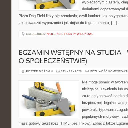
wypieczonym ciastem, ciąg
dodatkami dopasowanymi do
Pizza Dog Field liczy się rzemiosło, czyli konkret: jak przygotowa
jak prowadzić wyprażanie i jak dojść do tego momentu, […]
CATEGORIES:
NAJLEPSZE PUNKTY WIDOKOWE
EGZAMIN WSTĘPNY NA STUDIA –
O SPOŁECZEŃSTWIE)
POSTED BY ADMIN
STY - 12 - 2026
MOŻLIWOŚĆ KOMENTOWA
Nie mogę pomóc w tworzeniu 
nielegalne ujawnienia lub 
za to przygotować bardzo d
bezpiecznej, legalnej wersji
powtórek, typowania zagad
popularnych motywów i zad
masz gotowy tekst (bez HTML, bez linków). Zobacz także Egzami