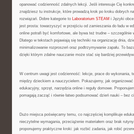
opanować codzienność zdalnych lekcji. Jeśli interesuje Cię konkr
znajdziesz tu instrukcje, które prowadzą krok po kroku dobrych
rozwiązań. Dobre kategorie to
Laboratorium STEAM
i Języki obce
jest prosta: towarzyszyć w przejściu od zamieszania do ładu w ed
online potrafi być komfortowe, ale bywa też trudne – szczególnie 
Dlatego w tekstach pojawiają się techniki na organizację dnia, dzi
minimalizowanie rozproszeń oraz podtrzymywanie zapału. To baza i
dzięki którym zdalne nauczanie może stać się bardziej przewidyw
W centrum uwagi jest codzienność: lekcje, prace do wykonania, t
między dzieckiem a nauczycielem. Pokazujemy, jak organizować 
edukacyjny, sprzęt, narzędzia online i reguły domowe. Proponuje
pomagają zacząć i równie łatwo podsumować dzień nauki – bez ci
Dużo miejsca poświęcamy temu, co najczęściej komplikuje edukac
nieczytelne wymagania, przeciążenie materiałem oraz brak rutyny
proponujemy praktyczne kroki: jak rozbić zadania, jak robić przer