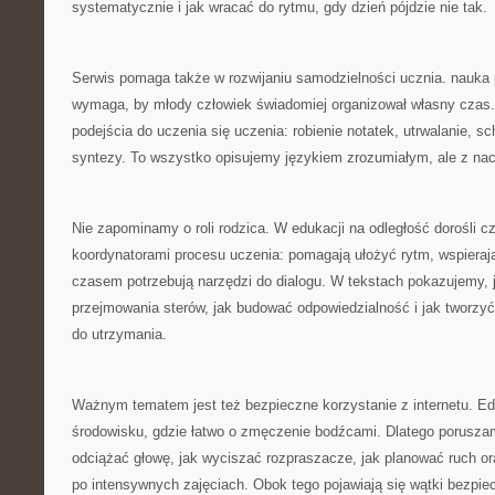
systematycznie i jak wracać do rytmu, gdy dzień pójdzie nie tak.
Serwis pomaga także w rozwijaniu samodzielności ucznia. nauka p
wymaga, by młody człowiek świadomiej organizował własny czas. 
podejścia do uczenia się uczenia: robienie notatek, utrwalanie, sc
syntezy. To wszystko opisujemy językiem zrozumiałym, ale z nac
Nie zapominamy o roli rodzica. W edukacji na odległość dorośli cz
koordynatorami procesu uczenia: pomagają ułożyć rytm, wspieraj
czasem potrzebują narzędzi do dialogu. W tekstach pokazujemy,
przejmowania sterów, jak budować odpowiedzialność i jak tworzy
do utrzymania.
Ważnym tematem jest też bezpieczne korzystanie z internetu. Edu
środowisku, gdzie łatwo o zmęczenie bodźcami. Dlatego poruszam
odciążać głowę, jak wyciszać rozpraszacze, jak planować ruch 
po intensywnych zajęciach. Obok tego pojawiają się wątki bezpie