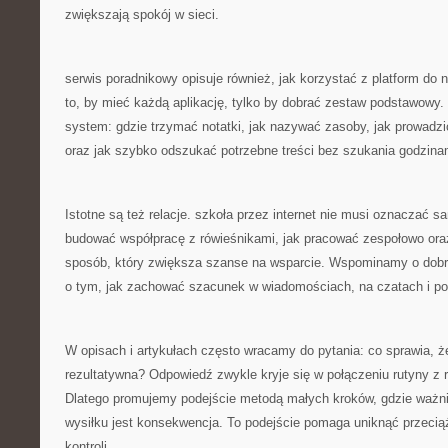
zwiększają spokój w sieci.
serwis poradnikowy opisuje również, jak korzystać z platform do n
to, by mieć każdą aplikację, tylko by dobrać zestaw podstawowy.
system: gdzie trzymać notatki, jak nazywać zasoby, jak prowadzić
oraz jak szybko odszukać potrzebne treści bez szukania godzina
Istotne są też relacje. szkoła przez internet nie musi oznaczać 
budować współpracę z rówieśnikami, jak pracować zespołowo ora
sposób, który zwiększa szanse na wsparcie. Wspominamy o dobr
o tym, jak zachować szacunek w wiadomościach, na czatach i p
W opisach i artykułach często wracamy do pytania: co sprawia, że
rezultatywna? Odpowiedź zwykle kryje się w połączeniu rutyny z 
Dlatego promujemy podejście metodą małych kroków, gdzie ważn
wysiłku jest konsekwencja. To podejście pomaga uniknąć przeciąż
kontroli.