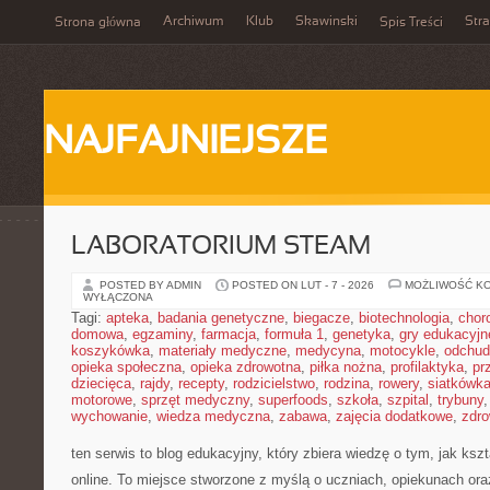
Archiwum
Klub
Skawinski
Str
Strona główna
Spis Treści
NAJFAJNIEJSZE
LABORATORIUM STEAM
POSTED BY ADMIN
POSTED ON LUT - 7 - 2026
MOŻLIWOŚĆ K
WYŁĄCZONA
Tagi:
apteka
,
badania genetyczne
,
biegacze
,
biotechnologia
,
chor
domowa
,
egzaminy
,
farmacja
,
formuła 1
,
genetyka
,
gry edukacyjn
koszykówka
,
materiały medyczne
,
medycyna
,
motocykle
,
odchud
opieka społeczna
,
opieka zdrowotna
,
piłka nożna
,
profilaktyka
,
pr
dziecięca
,
rajdy
,
recepty
,
rodzicielstwo
,
rodzina
,
rowery
,
siatkówk
motorowe
,
sprzęt medyczny
,
superfoods
,
szkoła
,
szpital
,
trybuny
wychowanie
,
wiedza medyczna
,
zabawa
,
zajęcia dodatkowe
,
zdro
ten serwis to blog edukacyjny, który zbiera wiedzę o tym, jak ksz
online. To miejsce stworzone z myślą o uczniach, opiekunach or