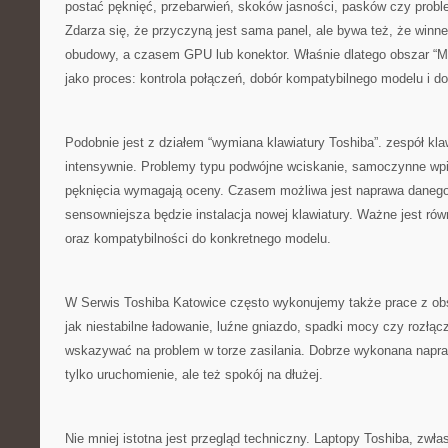
postać pęknięć, przebarwień, skoków jasności, pasków czy probl
Zdarza się, że przyczyną jest sama panel, ale bywa też, że winn
obudowy, a czasem GPU lub konektor. Właśnie dlatego obszar “Ma
jako proces: kontrola połączeń, dobór kompatybilnego modelu i d
Podobnie jest z działem “wymiana klawiatury Toshiba”. zespół kla
intensywnie. Problemy typu podwójne wciskanie, samoczynne wpi
pęknięcia wymagają oceny. Czasem możliwa jest naprawa daneg
sensowniejsza będzie instalacja nowej klawiatury. Ważne jest ró
oraz kompatybilności do konkretnego modelu.
W Serwis Toshiba Katowice często wykonujemy także prace z obs
jak niestabilne ładowanie, luźne gniazdo, spadki mocy czy rozłąc
wskazywać na problem w torze zasilania. Dobrze wykonana napra
tylko uruchomienie, ale też spokój na dłużej.
Nie mniej istotna jest przegląd techniczny. Laptopy Toshiba, zwł