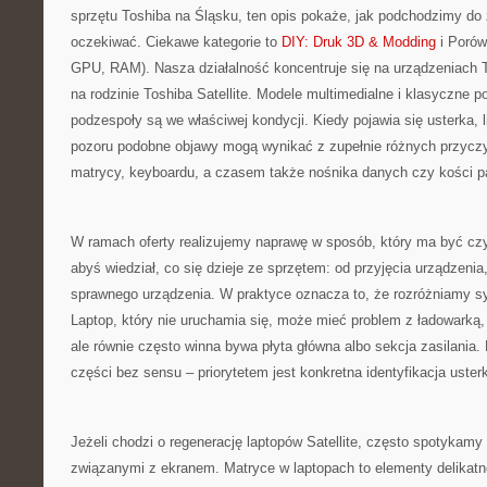
sprzętu Toshiba na Śląsku, ten opis pokaże, jak podchodzimy do
oczekiwać. Ciekawe kategorie to
DIY: Druk 3D & Modding
i Porów
GPU, RAM). Nasza działalność koncentruje się na urządzeniach 
na rodzinie Toshiba Satellite. Modele multimedialne i klasyczne pot
podzespoły są we właściwej kondycji. Kiedy pojawia się usterka, l
pozoru podobne objawy mogą wynikać z zupełnie różnych przyczyn
matrycy, keyboardu, a czasem także nośnika danych czy kości p
W ramach oferty realizujemy naprawę w sposób, który ma być czy
abyś wiedział, co się dzieje ze sprzętem: od przyjęcia urządzenia
sprawnego urządzenia. W praktyce oznacza to, że rozróżniamy s
Laptop, który nie uruchamia się, może mieć problem z ładowarką,
ale równie często winna bywa płyta główna albo sekcja zasilania
części bez sensu – priorytetem jest konkretna identyfikacja usterk
Jeżeli chodzi o regenerację laptopów Satellite, często spotykamy
związanymi z ekranem. Matryce w laptopach to elementy delikatne,