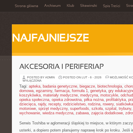
Archiwum
Klub
Skawinski
Str
Strona główna
Spis Treści
NAJFAJNIEJSZE
AKCESORIA I PERIFERIAP
POSTED BY ADMIN
POSTED ON LUT - 6 - 2026
MOŻLIWOŚĆ K
WYŁĄCZONA
Tagi:
apteka
,
badania genetyczne
,
biegacze
,
biotechnologia
,
chor
domowa
,
egzaminy
,
farmacja
,
formuła 1
,
genetyka
,
gry edukacyjn
koszykówka
,
materiały medyczne
,
medycyna
,
motocykle
,
odchud
opieka społeczna
,
opieka zdrowotna
,
piłka nożna
,
profilaktyka
,
pr
dziecięca
,
rajdy
,
recepty
,
rodzicielstwo
,
rodzina
,
rowery
,
siatkówk
motorowe
,
sprzęt medyczny
,
superfoods
,
szkoła
,
szpital
,
trybuny
wychowanie
,
wiedza medyczna
,
zabawa
,
zajęcia dodatkowe
,
zdro
Serwis Toshiba w aglomeracji śląskiej to miejsce, w którym zacz
usterki, a dopiero potem planujemy naprawę krok po kroku. Jeśli 