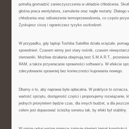
potrafią gromadzić zanieczyszczenia w układzie chłodzenia. Sku
głośna praca wentylatora, zamulenie oraz nagłe restarty. Dlateg
chłodzenia oraz odświeżenie termoprzewodzenia, co często przywr
Zyskujesz ciszę i ograniczasz ryzyko uszkodzeń.
W przypadku, gdy laptop Toshiba Satellite działa ociężale, pom
spowolnień. Czasem winny jest stary nośnik, czasem niewystarc
sterowniki. Możliwe działania obejmują test S.M.A.R.T., przenies
RAM, a także przywracanie sprawności software’u. W efekcie spr
zdecydowanie sprawniej bez konieczności kupowania nowego.
Dbamy o to, aby naprawa była opłacalna. W praktyce to oznacza
wartość sprzętu, dostępność części i proponujemy rozwiązanie, kt
jednych priorytetem będzie czas, dla innych budżet, a dla jeszc
celem jest dopasować ścieżkę serwisu tak, by efekt był stabilny.
W opisie usług ważne miejsce zajmuje również temat konstrukcji.