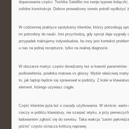
dopasowania części. Toshiba Satellite ma swoje typowe bolączki,
solidne konstrukcje. Dobrze prowadzony serwis potrafi wydłużyć ż
W codziennej praktyce spotykamy klientów, którzy potrzebują spr
im potrzebny do nauki. Inni przychodzą, gdy sprzęt daje sygnały
przypadek traktujemy indywidualnie, bo inny jest kontekst proble
u nas na jednej recepturze, tylko na realnej diagnozie.
W obszarze matryc często doradzamy też w kwestii parametrów: f
podświetlenia, powłoka matowa vs glossy. Wybór właściwej matry
to, jak laptop będzie się sprawował w podróży. Z kolei w klawiatur
element, którego używasz ciągle.
Część klientów pyta też o zasady użytkowania. W skrócie: warto
cieczy w pobliżu klawiatury, nie szarpać wtyku, a przy pierwszyc
ładowaniem zgłosić się do serwisu. Taka reakcja “zanim pęknie|z
późno” często oznacza krótszą naprawę.