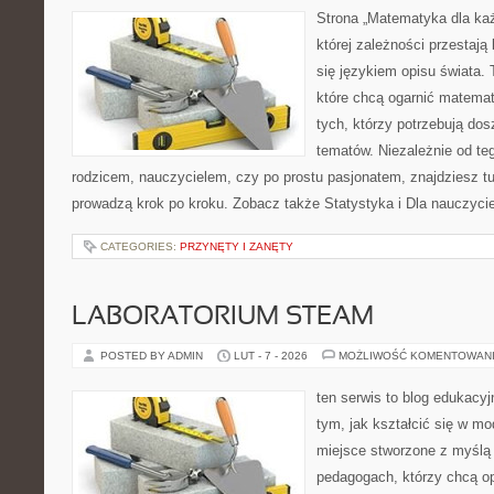
Strona „Matematyka dla każ
której zależności przestają
się językiem opisu świata. 
które chcą ogarnić matemat
tych, którzy potrzebują dos
tematów. Niezależnie od te
rodzicem, nauczycielem, czy po prostu pasjonatem, znajdziesz tu
prowadzą krok po kroku. Zobacz także Statystyka i Dla nauczyciel
CATEGORIES:
PRZYNĘTY I ZANĘTY
LABORATORIUM STEAM
POSTED BY ADMIN
LUT - 7 - 2026
MOŻLIWOŚĆ KOMENTOWAN
ten serwis to blog edukacyj
tym, jak kształcić się w mo
miejsce stworzone z myślą 
pedagogach, którzy chcą 