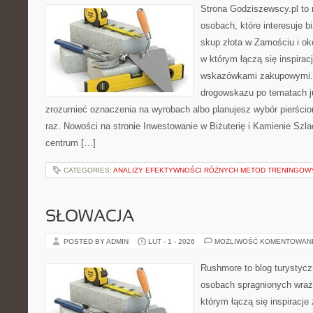
Strona Godziszewscy.pl to 
osobach, które interesuje bi
skup złota w Zamościu i oko
w którym łączą się inspirac
wskazówkami zakupowymi. 
drogowskazu po tematach ju
zrozumieć oznaczenia na wyrobach albo planujesz wybór pierścio
raz. Nowości na stronie Inwestowanie w Biżuterię i Kamienie Szl
centrum […]
CATEGORIES:
ANALIZY EFEKTYWNOŚCI RÓŻNYCH METOD TRENINGOW
SŁOWACJA
POSTED BY ADMIN
LUT - 1 - 2026
MOŻLIWOŚĆ KOMENTOWAN
Rushmore to blog turystycz
osobach spragnionych wraże
którym łączą się inspiracje