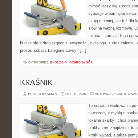
miłość łączy się z codzienn
sytuacje w pamiątkę serca. 
czują mocniej, ale też dla 
słów na ważną rozmowę. Lov
miłość – zamiast tego opow
buduje się z drobiazgów: z uważności, z dialogu, z zrozumienia i
proste. Zobacz kategorie Lovsy i […]
CATEGORIES:
EKOLOGIA I OCHRONA GÓR
KRAŚNIK
POSTED BY ADMIN
LUT - 5 - 2026
MOŻLIWOŚĆ KOMENTOWAN
To serwis o wędrowaniu po 
stworzony z myślą o osobac
lokalne skarby i chcą plan
praktyczny. Znajdziesz tu o
krótki wypad, a także pomy