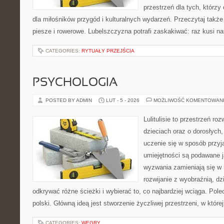
przestrzeń dla tych, którzy
dla miłośników przygód i kulturalnych wydarzeń. Przeczytaj także T
piesze i rowerowe. Lubelszczyzna potrafi zaskakiwać: raz kusi n
CATEGORIES:
RYTUAŁY PRZEJŚCIA
PSYCHOLOGIA
POSTED BY ADMIN
LUT - 5 - 2026
MOŻLIWOŚĆ KOMENTOWAN
Lulitulisie to przestrzeń r
dzieciach oraz o dorosłych,
uczenie się w sposób przyj
umiejętności są podawane 
wyzwania zamieniają się w 
rozwijanie z wyobraźnią, d
odkrywać różne ścieżki i wybierać to, co najbardziej wciąga. Pol
polski. Główną ideą jest stworzenie życzliwej przestrzeni, w któr
CATEGORIES:
WĘGRY