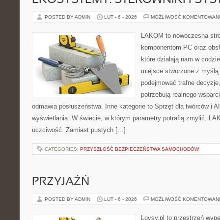
EKOSYSTEMY: STEROWNIKI I SY
POSTED BY ADMIN
LUT - 6 - 2026
MOŻLIWOŚĆ KOMENTOWAN
LAKOM to nowoczesna str
komponentom PC oraz obsłu
które działają nam w codzi
miejsce stworzone z myślą 
podejmować trafne decyzje,
potrzebują realnego wsparc
odmawia posłuszeństwa. Inne kategorie to Sprzęt dla twórców i AI 
wyświetlania. W świecie, w którym parametry potrafią zmylić, LA
uczciwość. Zamiast pustych […]
CATEGORIES:
PRZYSZŁOŚĆ BEZPIECZEŃSTWA SAMOCHODÓW
PRZYJAŹŃ
POSTED BY ADMIN
LUT - 6 - 2026
MOŻLIWOŚĆ KOMENTOWAN
Lovsy.pl to przestrzeń wyp