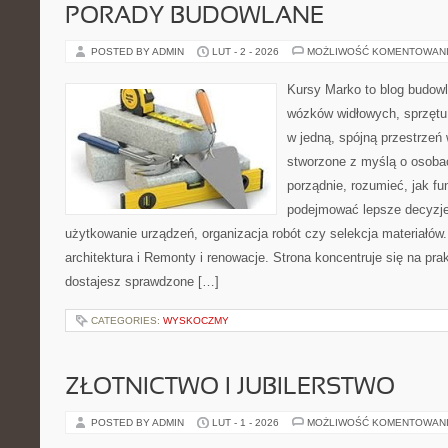
PORADY BUDOWLANE
POSTED BY ADMIN
LUT - 2 - 2026
MOŻLIWOŚĆ KOMENTOWAN
Kursy Marko to blog budowl
wózków widłowych, sprzętu
w jedną, spójną przestrzeń
stworzone z myślą o osobac
porządnie, rozumieć, jak fun
podejmować lepsze decyzje
użytkowanie urządzeń, organizacja robót czy selekcja materiałó
architektura i Remonty i renowacje. Strona koncentruje się na pr
dostajesz sprawdzone […]
CATEGORIES:
WYSKOCZMY
ZŁOTNICTWO I JUBILERSTWO
POSTED BY ADMIN
LUT - 1 - 2026
MOŻLIWOŚĆ KOMENTOWAN