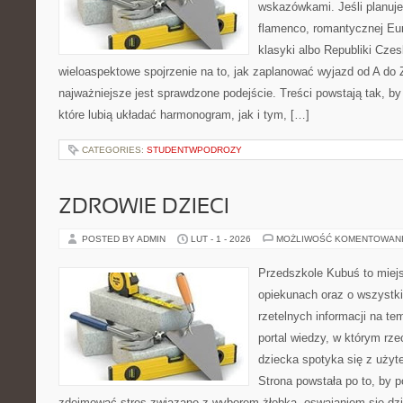
wskazówkami. Jeśli planuje
flamenco, romantycznej Eur
klasyki albo Republiki Czes
wieloaspektowe spojrzenie na to, jak zaplanować wyjazd od A do
najważniejsze jest sprawdzone podejście. Treści powstają tak,
które lubią układać harmonogram, jak i tym, […]
CATEGORIES:
STUDENTWPODROZY
ZDROWIE DZIECI
POSTED BY ADMIN
LUT - 1 - 2026
MOŻLIWOŚĆ KOMENTOWAN
Przedszkole Kubuś to miej
opiekunach oraz o wszystki
rzetelnych informacji na te
portal wiedzy, w którym rz
dziecka spotyka się z uży
Strona powstała po to, by 
zdejmować stres związane z wyborem żłobka, oswajaniem się dzi