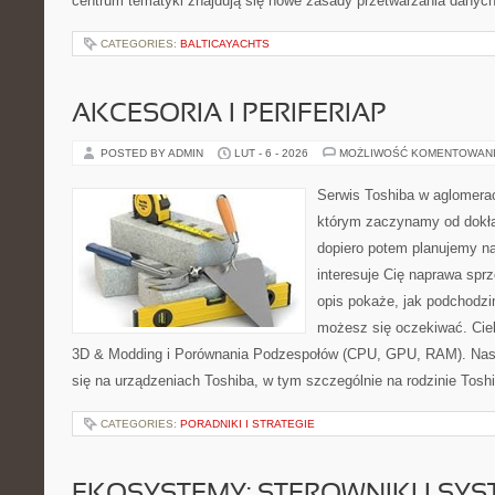
centrum tematyki znajdują się nowe zasady przetwarzania danych
CATEGORIES:
BALTICAYACHTS
AKCESORIA I PERIFERIAP
POSTED BY ADMIN
LUT - 6 - 2026
MOŻLIWOŚĆ KOMENTOWAN
Serwis Toshiba w aglomeracj
którym zaczynamy od dokład
dopiero potem planujemy na
interesuje Cię naprawa sprz
opis pokaże, jak podchodzi
możesz się oczekiwać. Ciek
3D & Modding i Porównania Podzespołów (CPU, GPU, RAM). Nasz
się na urządzeniach Toshiba, w tym szczególnie na rodzinie Toshib
CATEGORIES:
PORADNIKI I STRATEGIE