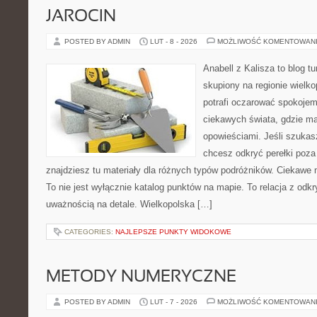
JAROCIN
POSTED BY ADMIN
LUT - 8 - 2026
MOŻLIWOŚĆ KOMENTOWAN
Anabell z Kalisza to blog t
skupiony na regionie wielko
potrafi oczarować spokojem
ciekawych świata, gdzie ma
opowieściami. Jeśli szuka
chcesz odkryć perełki poz
znajdziesz tu materiały dla różnych typów podróżników. Ciekawe 
To nie jest wyłącznie katalog punktów na mapie. To relacja z od
uważnością na detale. Wielkopolska […]
CATEGORIES:
NAJLEPSZE PUNKTY WIDOKOWE
METODY NUMERYCZNE
POSTED BY ADMIN
LUT - 7 - 2026
MOŻLIWOŚĆ KOMENTOWAN