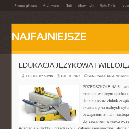
Archiwum
Klub
Skawinski
Str
Strona główna
Spis Treści
NAJFAJNIEJSZE
EDUKACJA JĘZYKOWA I WIELOJ
POSTED BY ADMIN
LUT - 9 - 2026
MOŻLIWOŚĆ KOMENTOWAN
PRZEDSZKOLE NA 5 – worta
miejsce, w którym opiekuno
dziecko przez żłobek znajdą
skupia się na realnych syt
oswajaniem zmian, nastroja
dojrzewaniem w wieku wcz
Adaptacja w żłobku i przedszkolu i Zabawy sensoryczne. Strona nie