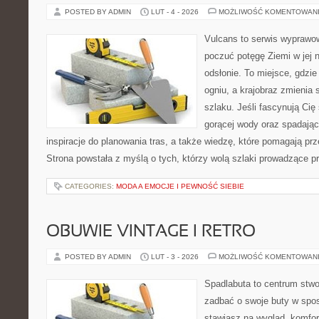
POSTED BY ADMIN
LUT - 4 - 2026
MOŻLIWOŚĆ KOMENTOWAN
Vulcans to serwis wyprawow
poczuć potęgę Ziemi w jej n
odsłonie. To miejsce, gdzie 
ogniu, a krajobraz zmienia
szlaku. Jeśli fascynują Cię
gorącej wody oraz spadające
inspiracje do planowania tras, a także wiedzę, które pomagają p
Strona powstała z myślą o tych, którzy wolą szlaki prowadzące p
CATEGORIES:
MODA A EMOCJE I PEWNOŚĆ SIEBIE
OBUWIE VINTAGE I RETRO
POSTED BY ADMIN
LUT - 3 - 2026
MOŻLIWOŚĆ KOMENTOWAN
Spadlabuta to centrum stwo
zadbać o swoje buty w spo
stawiasz na wygląd, komfor