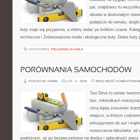
par, znajdziesz tu wszystko
obuwia w doskonałym stan
podejście do tematu, dzięk
buty staje się przyjemna, a efekty widać po krótkim czasie. Kateg
techniczne i Zrównoważona moda i ekologiczne buty. Dobre buty p
CATEGORIES:
PIELĘGNACJA CIAŁA
PORÓWNANIA SAMOCHODÓW
POSTED BY ADMIN
LUT - 3 - 2026
MOŻLIWOŚĆ KOMENTOWAN
Taxi Drive to serwis tworz
taxi, miłośnikach motoryzac
chcą lepiej zrozumieć branż
miejsce, w którym codzienn
entuzjazmem do aut i mądrą
nowoczesna taksówka: od wy
podróżnym, aż po bezpieczeństwo na drodze i opłacalność pracy