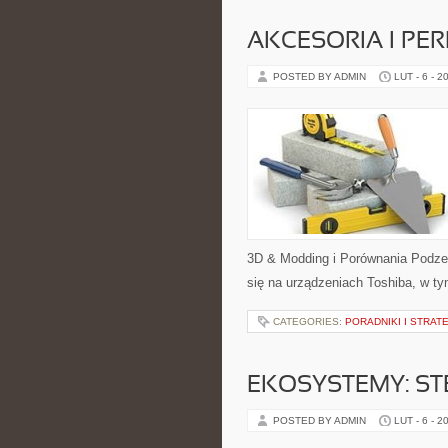
AKCESORIA I PER
POSTED BY ADMIN
LUT - 6 - 2
3D & Modding i Porównania Podze
się na urządzeniach Toshiba, w tym
CATEGORIES:
PORADNIKI I STRAT
EKOSYSTEMY: ST
POSTED BY ADMIN
LUT - 6 - 2