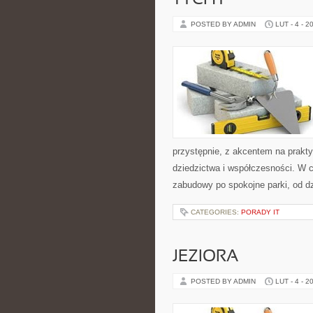
TYCHY
POSTED BY ADMIN
LUT - 4 - 2
przystępnie, z akcentem na prakty
dziedzictwa i współczesności. W c
zabudowy po spokojne parki, od d
CATEGORIES:
PORADY IT
JEZIORA
POSTED BY ADMIN
LUT - 4 - 2