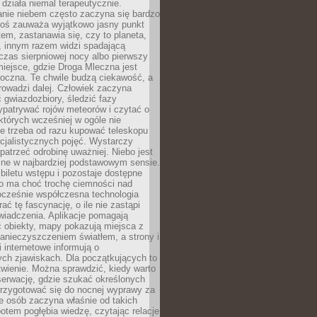
działa niemal terapeutycznie.
anie niebem często zaczyna się bardzo
Ktoś zauważa wyjątkowo jasny punkt
em, zastanawia się, czy to planeta,
, innym razem widzi spadającą
zas sierpniowej nocy albo pierwszy
 miejsce, gdzie Droga Mleczna jest
doczna. Te chwile budzą ciekawość, a
rowadzi dalej. Człowiek zaczyna
gwiazdozbiory, śledzić fazy
ypatrywać rojów meteorów i czytać o
których wcześniej w ogóle nie
e trzeba od razu kupować teleskopu
cjalistycznych pojęć. Wystarczy
patrzeć odrobinę uważniej. Niebo jest
ne w najbardziej podstawowym sensie.
iletu wstępu i pozostaje dostępne
o ma choć trochę ciemności nad
ocześnie współczesna technologia
rać tę fascynację, o ile nie zastąpi
iadczenia. Aplikacje pomagają
 obiekty, mapy pokazują miejsca z
anieczyszczeniem światłem, a strony i
 internetowe informują o
ch zjawiskach. Dla początkujących to
wienie. Można sprawdzić, kiedy warto
serwację, gdzie szukać określonych
 przygotować się do nocnej wyprawy za
e osób zaczyna właśnie od takich
potem pogłębia wiedzę, czytając relacje