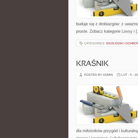
buduje się z drobiazgów: z uważno
proste. Zobacz kategorie Lovsy i 
CATEGORIES:
EKOLOGIA I OCHRO
KRAŚNIK
POSTED BY ADMIN
LUT - 5 - 2
dla miłośników przygód i kulturalny