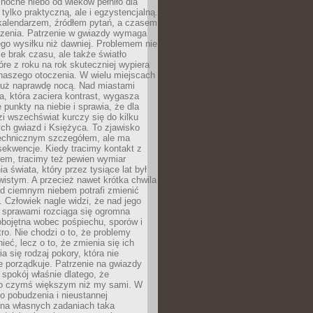
ocne niebo od wieków pełniło dla
e tylko praktyczną, ale i egzystencjalną.
kalendarzem, źródłem pytań, a czasem
szenia. Patrzenie w gwiazdy wymaga
go wysiłku niż dawniej. Problemem nie
ie brak czasu, ale także światło
óre z roku na rok skuteczniej wypiera
naszego otoczenia. W wielu miejscach
 już naprawdę nocą. Nad miastami
na, która zaciera kontrast, wygasza
 punkty na niebie i sprawia, że dla
zi wszechświat kurczy się do kilku
ych gwiazd i Księżyca. To zjawisko
technicznym szczegółem, ale ma
ekwencje. Kiedy tracimy kontakt z
em, tracimy też pewien wymiar
a świata, który przez tysiące lat był
istym. A przecież nawet krótka chwila
d ciemnym niebem potrafi zmienić
 Człowiek nagle widzi, że nad jego
 sprawami rozciąga się ogromna
obojętna wobec pośpiechu, sporów i
tro. Nie chodzi o to, że problemy
nieć, lecz o to, że zmienia się ich
a się rodzaj pokory, która nie
e porządkuje. Patrzenie na gwiazdy
spokój właśnie dlatego, że
o czymś większym niż my sami. W
o pobudzenia i nieustannej
 na własnych zadaniach taka