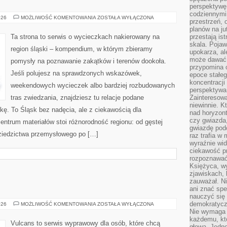
perspektywę.
codziennymi
TYCHY
026
MOŻLIWOŚĆ KOMENTOWANIA
ZOSTAŁA WYŁĄCZONA
przestrzeń, 
planów na ju
Ta strona to serwis o wycieczkach nakierowany na
przestają ist
skala. Pojawi
region śląski – kompendium, w którym zbieramy
upokarza, al
może dawać 
pomysły na poznawanie zakątków i terenów dookoła.
przypomina 
Jeśli polujesz na sprawdzonych wskazówek,
epoce stałeg
koncentracji
weekendowych wycieczek albo bardziej rozbudowanych
perspektywa 
tras zwiedzania, znajdziesz tu relacje podane
Zainteresow
niewinnie. 
kę. To Śląsk bez nadęcia, ale z ciekawością dla
nad horyzont
czy gwiazda
entrum materiałów stoi różnorodność regionu: od gęstej
gwiazdę podc
ziedzictwa przemysłowego po […]
raz trafia w
wyraźnie wi
ciekawość p
rozpoznawać 
Księżyca, w
zjawiskach, 
zauważał. Ni
ani znać spe
nauczyć się 
demokratycz
JEZIORA
026
MOŻLIWOŚĆ KOMENTOWANIA
ZOSTAŁA WYŁĄCZONA
Nie wymaga b
każdemu, kt
Vulcans to serwis wyprawowy dla osób, które chcą
głową. Jedn