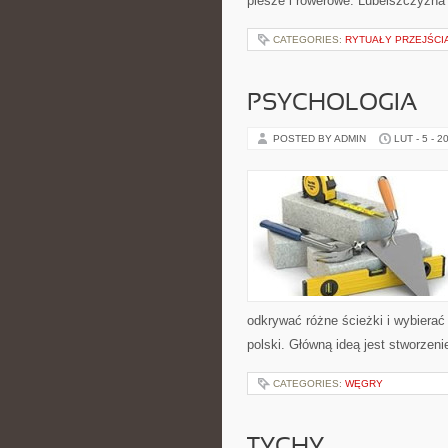
piesze i rowerowe. Lubelszczyzna 
CATEGORIES:
RYTUAŁY PRZEJŚCI
PSYCHOLOGIA
POSTED BY ADMIN
LUT - 5 - 2
odkrywać różne ścieżki i wybierać
polski. Główną ideą jest stworzeni
CATEGORIES:
WĘGRY