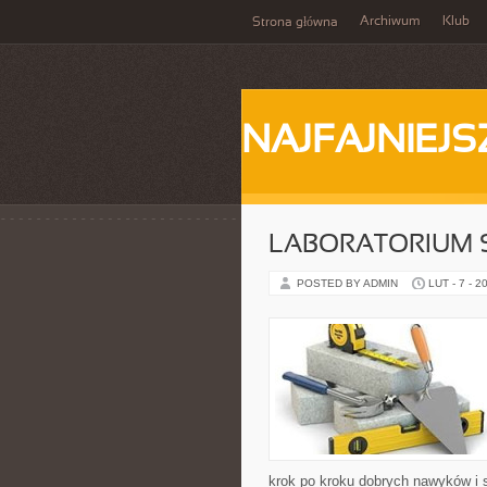
Archiwum
Klub
Strona główna
NAJFAJNIEJS
LABORATORIUM 
POSTED BY ADMIN
LUT - 7 - 2
krok po kroku dobrych nawyków i 