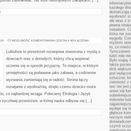
potrafi zaskakiwać: raz kusi nastrojowymi zakątkami, […]
informacyjne
każdego dnia
dostarczają 
A
wyobrazić so
ale wraz z i
pewna strata
świadomi. C
która nie zo
wygody. Cor
PSYCHOLOGIA
026
MOŻLIWOŚĆ KOMENTOWANIA
ZOSTAŁA WYŁĄCZONA
myślom skier
to, co mieśc
Tymczasem n
Lulitulisie to przestrzeń rozwojowa stworzona z myślą o
ludzi rolę ni
dzieciach oraz o dorosłych, którzy chcą wspierać
Było mapą, 
także pocie
uczenie się w sposób przyjazny. To miejsce, w którym
dziś większe
umiejętności są podawane jako zabawa, a codzienne
jest wyłączn
sztuczne, kt
wyzwania zamieniają się w radość. Strona łączy
ciemność z 
noc nie jest
rozwijanie z wyobraźnią, dzięki czemu dziecko może
unosi się łu
 to, co najbardziej wciąga. Polecamy Ekologia i Język
subtelniejsze
milionów lud
e życzliwej przestrzeni, w której nauka odbywa się […]
najjaśniejsz
wydaje się 
głębsze kons
nocnym nieb
doświadczeni
czymś oczyw
spędzona po