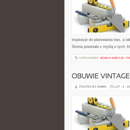
inspiracje do planowania tras, a 
Strona powstała z myślą o tych, k
CATEGORIES:
MODA A EMOCJE I P
OBUWIE VINTAGE 
POSTED BY ADMIN
LUT - 3 - 2