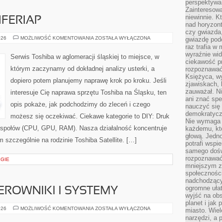
perspektywa 
Zainteresow
niewinnie. 
IFERIAP
nad horyzont
czy gwiazda
AKCESORIA
026
MOŻLIWOŚĆ KOMENTOWANIA
ZOSTAŁA WYŁĄCZONA
gwiazdę podc
I
raz trafia w
PERIFERIAP
wyraźnie wi
Serwis Toshiba w aglomeracji śląskiej to miejsce, w
ciekawość p
którym zaczynamy od dokładnej analizy usterki, a
rozpoznawać 
Księżyca, w
dopiero potem planujemy naprawę krok po kroku. Jeśli
zjawiskach, 
zauważał. Ni
interesuje Cię naprawa sprzętu Toshiba na Śląsku, ten
ani znać spe
opis pokaże, jak podchodzimy do zleceń i czego
nauczyć się 
demokratycz
możesz się oczekiwać. Ciekawe kategorie to DIY: Druk
Nie wymaga b
społów (CPU, GPU, RAM). Nasza działalność koncentruje
każdemu, kt
głową. Jedn
 szczególnie na rodzinie Toshiba Satellite. […]
potrafi wspie
samego dośw
rozpoznawać
EGIE
mniejszym z
społeczności
nadchodzący
ogromne ułat
EROWNIKI I SYSTEMY
wyjść na ob
planet i jak
EKOSYSTEMY:
026
MOŻLIWOŚĆ KOMENTOWANIA
ZOSTAŁA WYŁĄCZONA
miasto. Wiel
STEROWNIKI
narzędzi, a 
I