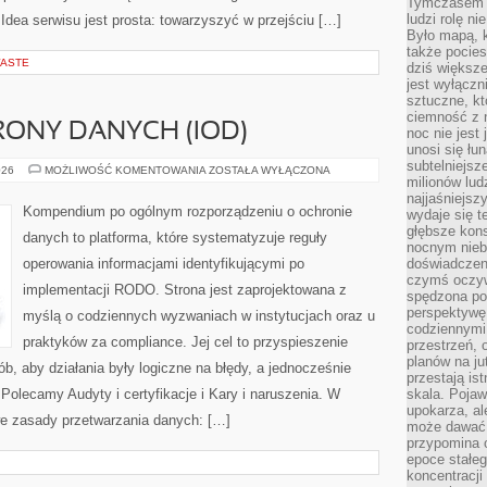
Tymczasem n
ludzi rolę ni
dea serwisu jest prosta: towarzyszyć w przejściu […]
Było mapą, 
także pocie
WASTE
dziś większe
jest wyłączn
sztuczne, kt
ciemność z 
ONY DANYCH (IOD)
noc nie jest
unosi się łu
subtelniejsze
INSPEKTOR
026
MOŻLIWOŚĆ KOMENTOWANIA
ZOSTAŁA WYŁĄCZONA
milionów lud
OCHRONY
DANYCH
najjaśniejsz
(IOD)
Kompendium po ogólnym rozporządzeniu o ochronie
wydaje się 
głębsze kons
danych to platforma, które systematyzuje reguły
nocnym nieb
operowania informacjami identyfikującymi po
doświadczeni
czymś oczyw
implementacji RODO. Strona jest zaprojektowana z
spędzona po
perspektywę.
myślą o codziennych wyzwaniach w instytucjach oraz u
codziennymi
praktyków za compliance. Jej cel to przyspieszenie
przestrzeń, 
planów na ju
sób, aby działania były logiczne na błędy, a jednocześnie
przestają ist
Polecamy Audyty i certyfikacje i Kary i naruszenia. W
skala. Pojawi
upokarza, al
we zasady przetwarzania danych: […]
może dawać 
przypomina 
epoce stałeg
koncentracji