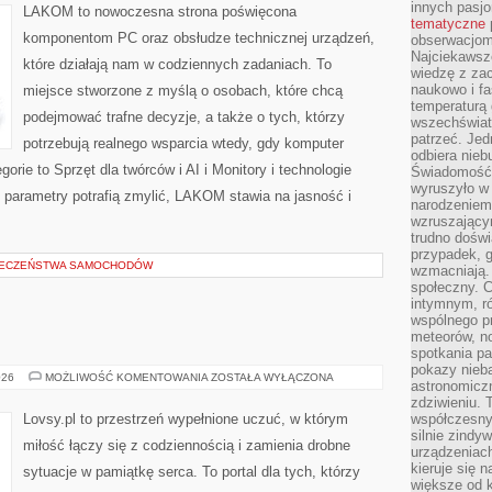
SYSTEMY
innych pasj
LAKOM to nowoczesna strona poświęcona
tematyczne
komponentom PC oraz obsłudze technicznej urządzeń,
obserwacjom 
Najciekawsze
które działają nam w codziennych zadaniach. To
wiedzę z za
naukowo i fa
miejsce stworzone z myślą o osobach, które chcą
temperaturą 
podejmować trafne decyzje, a także o tych, którzy
wszechświata
patrzeć. Jed
potrzebują realnego wsparcia wtedy, gdy komputer
odbiera nieb
rie to Sprzęt dla twórców i AI i Monitory i technologie
Świadomość,
wyruszyło w
 parametry potrafią zmylić, LAKOM stawia na jasność i
narodzeniem,
wzruszającym
trudno doświ
przypadek, 
IECZEŃSTWA SAMOCHODÓW
wzmacniają.
społeczny. 
intymnym, ró
wspólnego p
meteorów, n
spotkania pa
pokazy nieba
PRZYJAŹŃ
026
MOŻLIWOŚĆ KOMENTOWANIA
ZOSTAŁA WYŁĄCZONA
astronomiczn
zdziwieniu. 
Lovsy.pl to przestrzeń wypełnione uczuć, w którym
współczesny
silnie zindy
miłość łączy się z codziennością i zamienia drobne
urządzeniac
kieruje się 
sytuacje w pamiątkę serca. To portal dla tych, którzy
większe od 