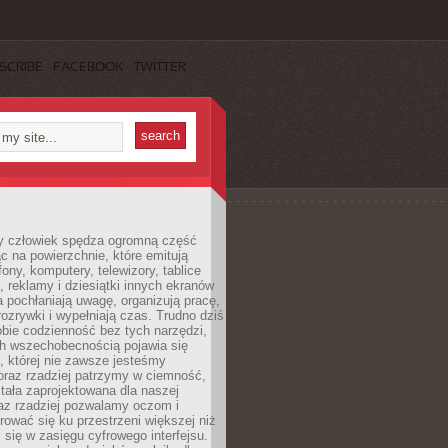
SCRIBE
FACEBOOK
TWITTER
 człowiek spędza ogromną część
ąc na powierzchnie, które emitują
fony, komputery, telewizory, tablice
, reklamy i dziesiątki innych ekranów
 pochłaniają uwagę, organizują pracę,
rozrywki i wypełniają czas. Trudno dziś
bie codzienność bez tych narzędzi,
ch wszechobecnością pojawia się
, której nie zawsze jesteśmy
oraz rzadziej patrzymy w ciemność,
stała zaprojektowana dla naszej
az rzadziej pozwalamy oczom i
ować się ku przestrzeni większej niż
i się w zasięgu cyfrowego interfejsu.