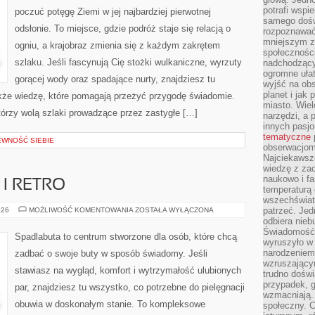
potrafi wspie
poczuć potęgę Ziemi w jej najbardziej pierwotnej
samego dośw
odsłonie. To miejsce, gdzie podróż staje się relacją o
rozpoznawać
mniejszym z
ogniu, a krajobraz zmienia się z każdym zakrętem
społeczności
szlaku. Jeśli fascynują Cię stożki wulkaniczne, wyrzuty
nadchodzący
ogromne ułat
gorącej wody oraz spadające nurty, znajdziesz tu
wyjść na ob
planet i jak
także wiedzę, które pomagają przeżyć przygodę świadomie.
miasto. Wiel
tórzy wolą szlaki prowadzące przez zastygłe […]
narzędzi, a 
innych pasj
tematyczne
EWNOŚĆ SIEBIE
obserwacjom 
Najciekawsze
wiedzę z za
naukowo i fa
I RETRO
temperaturą 
wszechświata
OBUWIE
patrzeć. Jed
026
MOŻLIWOŚĆ KOMENTOWANIA
ZOSTAŁA WYŁĄCZONA
VINTAGE
odbiera nieb
I
Świadomość,
RETRO
Spadlabuta to centrum stworzone dla osób, które chcą
wyruszyło w
narodzeniem,
zadbać o swoje buty w sposób świadomy. Jeśli
wzruszającym
stawiasz na wygląd, komfort i wytrzymałość ulubionych
trudno doświ
przypadek, 
par, znajdziesz tu wszystko, co potrzebne do pielęgnacji
wzmacniają.
obuwia w doskonałym stanie. To kompleksowe
społeczny. 