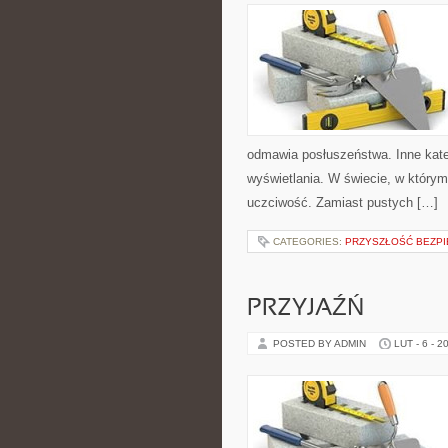
odmawia posłuszeństwa. Inne katego
wyświetlania. W świecie, w którym
uczciwość. Zamiast pustych […]
CATEGORIES:
PRZYSZŁOŚĆ BEZP
PRZYJAŹŃ
POSTED BY ADMIN
LUT - 6 - 2