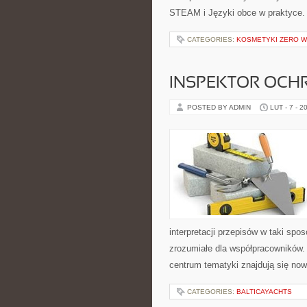
STEAM i Języki obce w praktyce. I
CATEGORIES:
KOSMETYKI ZERO 
INSPEKTOR OCHR
POSTED BY ADMIN
LUT - 7 - 2
interpretacji przepisów w taki spo
zrozumiałe dla współpracowników. 
centrum tematyki znajdują się no
CATEGORIES:
BALTICAYACHTS