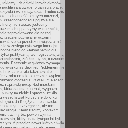
, reklamy i dziesiątki innych ekranów
 pochłaniają uwagę, organizują pracę,
rozrywki i wypełniają czas. Trudno dziś
bie codzienność bez tych narzędzi,
ch wszechobecnością pojawia się
, której nie zawsze jesteśmy
oraz rzadziej patrzymy w ciemność,
stała zaprojektowana dla naszej
az rzadziej pozwalamy oczom i
ować się ku przestrzeni większej niż
i się w zasięgu cyfrowego interfejsu.
ocne niebo od wieków pełniło dla
e tylko praktyczną, ale i egzystencjalną.
kalendarzem, źródłem pytań, a czasem
szenia. Patrzenie w gwiazdy wymaga
go wysiłku niż dawniej. Problemem nie
ie brak czasu, ale także światło
óre z roku na rok skuteczniej wypiera
naszego otoczenia. W wielu miejscach
 już naprawdę nocą. Nad miastami
na, która zaciera kontrast, wygasza
 punkty na niebie i sprawia, że dla
zi wszechświat kurczy się do kilku
ych gwiazd i Księżyca. To zjawisko
technicznym szczegółem, ale ma
ekwencje. Kiedy tracimy kontakt z
em, tracimy też pewien wymiar
a świata, który przez tysiące lat był
istym. A przecież nawet krótka chwila
d ciemnym niebem potrafi zmienić