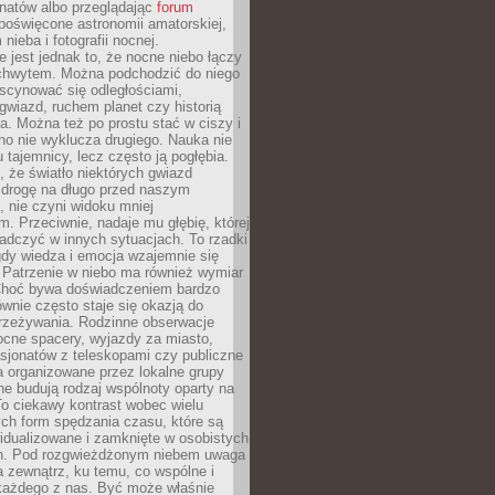
onatów albo przeglądając
forum
poświęcone astronomii amatorskiej,
nieba i fotografii nocnej.
 jest jednak to, że nocne niebo łączy
chwytem. Można podchodzić do niego
scynować się odległościami,
gwiazd, ruchem planet czy historią
. Można też po prostu stać w ciszy i
no nie wyklucza drugiego. Nauka nie
u tajemnicy, lecz często ją pogłębia.
 że światło niektórych gwiazd
 drogę na długo przed naszym
 nie czyni widoku mniej
. Przeciwnie, nadaje mu głębię, której
adczyć w innych sytuacjach. To rzadki
gdy wiedza i emocja wzajemnie się
 Patrzenie w niebo ma również wymiar
Choć bywa doświadczeniem bardzo
wnie często staje się okazją do
rzeżywania. Rodzinne obserwacje
ocne spacery, wyjazdy za miasto,
sjonatów z teleskopami czy publiczne
 organizowane przez lokalne grupy
e budują rodzaj wspólnoty oparty na
To ciekawy kontrast wobec wielu
ch form spędzania czasu, które są
widualizowane i zamknięte w osobistych
h. Pod rozgwieżdżonym niebem uwaga
na zewnątrz, ku temu, co wspólne i
każdego z nas. Być może właśnie