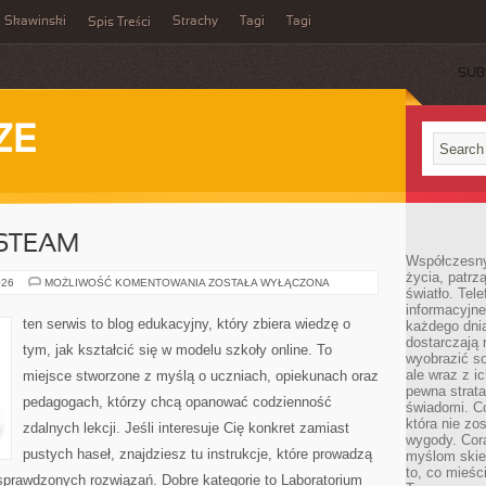
Skawinski
Strachy
Tagi
Tagi
Spis Treści
SUB
ZE
STEAM
Współczesny
życia, patrz
LABORATORIUM
026
MOŻLIWOŚĆ KOMENTOWANIA
ZOSTAŁA WYŁĄCZONA
światło. Tele
STEAM
informacyjne
ten serwis to blog edukacyjny, który zbiera wiedzę o
każdego dnia
dostarczają 
tym, jak kształcić się w modelu szkoły online. To
wyobrazić so
ale wraz z i
miejsce stworzone z myślą o uczniach, opiekunach oraz
pewna strata
pedagogach, którzy chcą opanować codzienność
świadomi. C
która nie zo
zdalnych lekcji. Jeśli interesuje Cię konkret zamiast
wygody. Cor
pustych haseł, znajdziesz tu instrukcje, które prowadzą
myślom skier
to, co mieśc
sprawdzonych rozwiązań. Dobre kategorie to Laboratorium