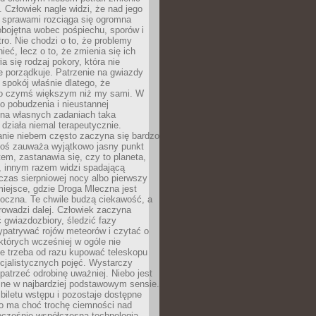
 Człowiek nagle widzi, że nad jego
 sprawami rozciąga się ogromna
obojętna wobec pośpiechu, sporów i
tro. Nie chodzi o to, że problemy
nieć, lecz o to, że zmienia się ich
a się rodzaj pokory, która nie
e porządkuje. Patrzenie na gwiazdy
spokój właśnie dlatego, że
o czymś większym niż my sami. W
o pobudzenia i nieustannej
 na własnych zadaniach taka
działa niemal terapeutycznie.
anie niebem często zaczyna się bardzo
Ktoś zauważa wyjątkowo jasny punkt
em, zastanawia się, czy to planeta,
, innym razem widzi spadającą
zas sierpniowej nocy albo pierwszy
 miejsce, gdzie Droga Mleczna jest
doczna. Te chwile budzą ciekawość, a
rowadzi dalej. Człowiek zaczyna
gwiazdozbiory, śledzić fazy
ypatrywać rojów meteorów i czytać o
których wcześniej w ogóle nie
e trzeba od razu kupować teleskopu
cjalistycznych pojęć. Wystarczy
patrzeć odrobinę uważniej. Niebo jest
ne w najbardziej podstawowym sensie.
iletu wstępu i pozostaje dostępne
o ma choć trochę ciemności nad
ocześnie współczesna technologia