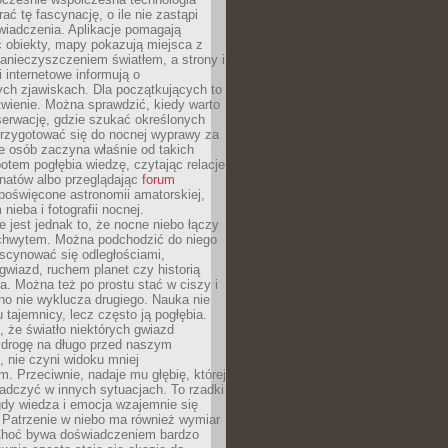
rać tę fascynację, o ile nie zastąpi
iadczenia. Aplikacje pomagają
 obiekty, mapy pokazują miejsca z
anieczyszczeniem światłem, a strony i
 internetowe informują o
ch zjawiskach. Dla początkujących to
wienie. Można sprawdzić, kiedy warto
serwację, gdzie szukać określonych
 przygotować się do nocnej wyprawy za
e osób zaczyna właśnie od takich
potem pogłębia wiedzę, czytając relacje
onatów albo przeglądając
forum
poświęcone astronomii amatorskiej,
nieba i fotografii nocnej.
 jest jednak to, że nocne niebo łączy
chwytem. Można podchodzić do niego
scynować się odległościami,
gwiazd, ruchem planet czy historią
. Można też po prostu stać w ciszy i
no nie wyklucza drugiego. Nauka nie
u tajemnicy, lecz często ją pogłębia.
 że światło niektórych gwiazd
 drogę na długo przed naszym
 nie czyni widoku mniej
. Przeciwnie, nadaje mu głębię, której
adczyć w innych sytuacjach. To rzadki
gdy wiedza i emocja wzajemnie się
 Patrzenie w niebo ma również wymiar
Choć bywa doświadczeniem bardzo