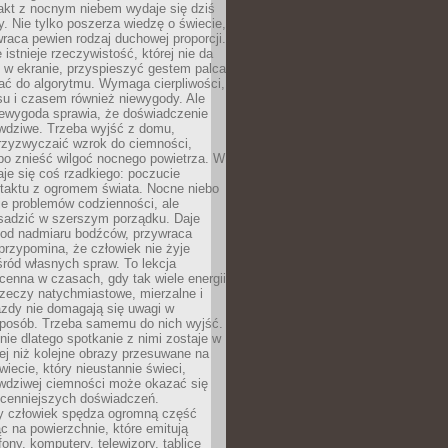
akt z nocnym niebem wydaje się dziś
y. Nie tylko poszerza wiedzę o świecie,
wraca pewien rodzaj duchowej proporcji.
 istnieje rzeczywistość, której nie da
 w ekranie, przyspieszyć gestem palca
ać do algorytmu. Wymaga cierpliwości,
su i czasem również niewygody. Ale
iewygoda sprawia, że doświadczenie
awdziwe. Trzeba wyjść z domu,
rzyzwyczaić wzrok do ciemności,
bo znieść wilgoć nocnego powietrza. W
je się coś rzadkiego: poczucie
ntaktu z ogromem świata. Nocne niebo
je problemów codzienności, ale
sadzić w szerszym porządku. Daje
od nadmiaru bodźców, przywraca
przypomina, że człowiek nie żyje
ród własnych spraw. To lekcja
cenna w czasach, gdy tak wiele energii
rzeczy natychmiastowe, mierzalne i
azdy nie domagają się uwagi w
posób. Trzeba samemu do nich wyjść.
ie dlatego spotkanie z nimi zostaje w
ej niż kolejne obrazy przesuwane na
wiecie, który nieustannie świeci,
awdziwej ciemności może okazać się
jcenniejszych doświadczeń.
 człowiek spędza ogromną część
ąc na powierzchnie, które emitują
fony, komputery, telewizory, tablice