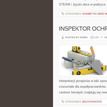
STEAM i Języki obce w praktyce. I
CATEGORIES:
KOSMETYKI ZERO 
INSPEKTOR OCHR
POSTED BY ADMIN
LUT - 7 - 2
interpretacji przepisów w taki spo
zrozumiałe dla współpracowników. 
centrum tematyki znajdują się no
CATEGORIES:
BALTICAYACHTS