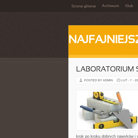
Archiwum
Klub
Strona główna
NAJFAJNIEJS
LABORATORIUM 
POSTED BY ADMIN
LUT - 7 - 2
krok po kroku dobrych nawyków i 