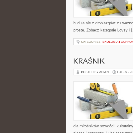
buduje się z drobiazgów: z uważno
proste. Zobacz kategorie Lovsy i 
CATEGORIES:
EKOLOGIA I OCHRO
KRAŚNIK
POSTED BY ADMIN
LUT - 5 - 2
dla miłośników przygód i kulturalny