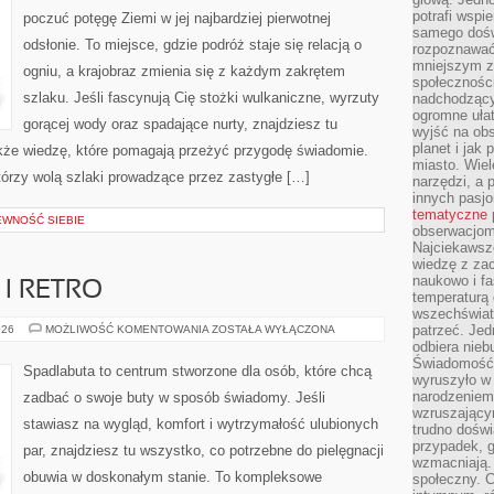
potrafi wspie
poczuć potęgę Ziemi w jej najbardziej pierwotnej
samego dośw
odsłonie. To miejsce, gdzie podróż staje się relacją o
rozpoznawać
mniejszym z
ogniu, a krajobraz zmienia się z każdym zakrętem
społeczności
szlaku. Jeśli fascynują Cię stożki wulkaniczne, wyrzuty
nadchodzący
ogromne ułat
gorącej wody oraz spadające nurty, znajdziesz tu
wyjść na ob
planet i jak
także wiedzę, które pomagają przeżyć przygodę świadomie.
miasto. Wiel
tórzy wolą szlaki prowadzące przez zastygłe […]
narzędzi, a 
innych pasj
tematyczne
EWNOŚĆ SIEBIE
obserwacjom 
Najciekawsze
wiedzę z za
naukowo i fa
I RETRO
temperaturą 
wszechświata
OBUWIE
patrzeć. Jed
026
MOŻLIWOŚĆ KOMENTOWANIA
ZOSTAŁA WYŁĄCZONA
VINTAGE
odbiera nieb
I
Świadomość,
RETRO
Spadlabuta to centrum stworzone dla osób, które chcą
wyruszyło w
narodzeniem,
zadbać o swoje buty w sposób świadomy. Jeśli
wzruszającym
stawiasz na wygląd, komfort i wytrzymałość ulubionych
trudno doświ
przypadek, 
par, znajdziesz tu wszystko, co potrzebne do pielęgnacji
wzmacniają.
obuwia w doskonałym stanie. To kompleksowe
społeczny. 