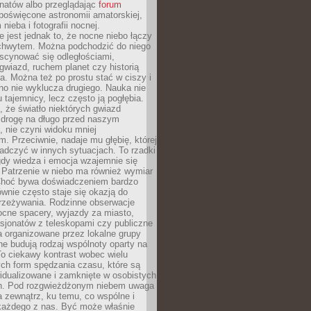
onatów albo przeglądając
forum
poświęcone astronomii amatorskiej,
nieba i fotografii nocnej.
 jest jednak to, że nocne niebo łączy
chwytem. Można podchodzić do niego
scynować się odległościami,
gwiazd, ruchem planet czy historią
. Można też po prostu stać w ciszy i
no nie wyklucza drugiego. Nauka nie
u tajemnicy, lecz często ją pogłębia.
 że światło niektórych gwiazd
 drogę na długo przed naszym
 nie czyni widoku mniej
. Przeciwnie, nadaje mu głębię, której
adczyć w innych sytuacjach. To rzadki
gdy wiedza i emocja wzajemnie się
 Patrzenie w niebo ma również wymiar
Choć bywa doświadczeniem bardzo
wnie często staje się okazją do
rzeżywania. Rodzinne obserwacje
ocne spacery, wyjazdy za miasto,
sjonatów z teleskopami czy publiczne
 organizowane przez lokalne grupy
e budują rodzaj wspólnoty oparty na
To ciekawy kontrast wobec wielu
ch form spędzania czasu, które są
widualizowane i zamknięte w osobistych
h. Pod rozgwieżdżonym niebem uwaga
na zewnątrz, ku temu, co wspólne i
każdego z nas. Być może właśnie