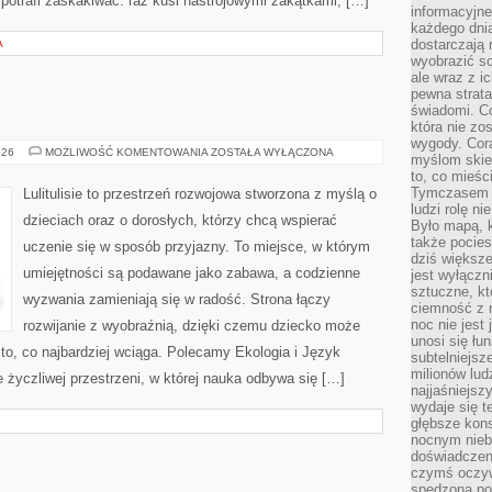
potrafi zaskakiwać: raz kusi nastrojowymi zakątkami, […]
informacyjne
każdego dnia
dostarczają 
A
wyobrazić so
ale wraz z i
pewna strata
świadomi. C
która nie zo
wygody. Cor
PSYCHOLOGIA
026
MOŻLIWOŚĆ KOMENTOWANIA
ZOSTAŁA WYŁĄCZONA
myślom skier
to, co mieśc
Tymczasem n
Lulitulisie to przestrzeń rozwojowa stworzona z myślą o
ludzi rolę ni
dzieciach oraz o dorosłych, którzy chcą wspierać
Było mapą, 
także pocie
uczenie się w sposób przyjazny. To miejsce, w którym
dziś większe
umiejętności są podawane jako zabawa, a codzienne
jest wyłączn
sztuczne, kt
wyzwania zamieniają się w radość. Strona łączy
ciemność z 
noc nie jest
rozwijanie z wyobraźnią, dzięki czemu dziecko może
unosi się łu
 to, co najbardziej wciąga. Polecamy Ekologia i Język
subtelniejsze
milionów lud
e życzliwej przestrzeni, w której nauka odbywa się […]
najjaśniejsz
wydaje się 
głębsze kons
nocnym nieb
doświadczeni
czymś oczyw
spędzona po