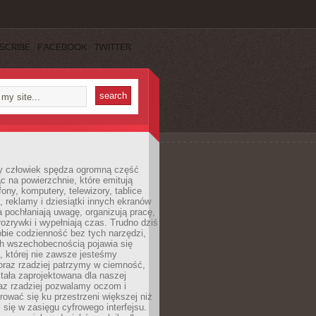
SCRIBE
FACEBOOK
TWITTER
 człowiek spędza ogromną część
ąc na powierzchnie, które emitują
fony, komputery, telewizory, tablice
, reklamy i dziesiątki innych ekranów
 pochłaniają uwagę, organizują pracę,
rozrywki i wypełniają czas. Trudno dziś
bie codzienność bez tych narzędzi,
ch wszechobecnością pojawia się
, której nie zawsze jesteśmy
oraz rzadziej patrzymy w ciemność,
stała zaprojektowana dla naszej
az rzadziej pozwalamy oczom i
ować się ku przestrzeni większej niż
i się w zasięgu cyfrowego interfejsu.