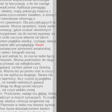
rać tę fascynację, o ile nie zastąpi
iadczenia. Aplikacje pomagają
 obiekty, mapy pokazują miejsca z
anieczyszczeniem światłem, a strony i
 internetowe informują o
ch zjawiskach. Dla początkujących to
wienie. Można sprawdzić, kiedy warto
serwację, gdzie szukać określonych
 przygotować się do nocnej wyprawy za
e osób zaczyna właśnie od takich
potem pogłębia wiedzę, czytając relacje
onatów albo przeglądając
forum
poświęcone astronomii amatorskiej,
nieba i fotografii nocnej.
 jest jednak to, że nocne niebo łączy
chwytem. Można podchodzić do niego
scynować się odległościami,
gwiazd, ruchem planet czy historią
. Można też po prostu stać w ciszy i
no nie wyklucza drugiego. Nauka nie
u tajemnicy, lecz często ją pogłębia.
 że światło niektórych gwiazd
 drogę na długo przed naszym
 nie czyni widoku mniej
. Przeciwnie, nadaje mu głębię, której
adczyć w innych sytuacjach. To rzadki
gdy wiedza i emocja wzajemnie się
 Patrzenie w niebo ma również wymiar
Choć bywa doświadczeniem bardzo