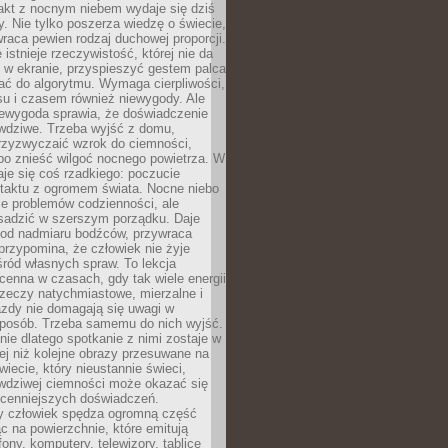
akt z nocnym niebem wydaje się dziś
y. Nie tylko poszerza wiedzę o świecie,
wraca pewien rodzaj duchowej proporcji.
 istnieje rzeczywistość, której nie da
 w ekranie, przyspieszyć gestem palca
ać do algorytmu. Wymaga cierpliwości,
su i czasem również niewygody. Ale
iewygoda sprawia, że doświadczenie
awdziwe. Trzeba wyjść z domu,
rzyzwyczaić wzrok do ciemności,
bo znieść wilgoć nocnego powietrza. W
je się coś rzadkiego: poczucie
ntaktu z ogromem świata. Nocne niebo
je problemów codzienności, ale
sadzić w szerszym porządku. Daje
od nadmiaru bodźców, przywraca
przypomina, że człowiek nie żyje
ród własnych spraw. To lekcja
cenna w czasach, gdy tak wiele energii
rzeczy natychmiastowe, mierzalne i
azdy nie domagają się uwagi w
posób. Trzeba samemu do nich wyjść.
ie dlatego spotkanie z nimi zostaje w
ej niż kolejne obrazy przesuwane na
wiecie, który nieustannie świeci,
awdziwej ciemności może okazać się
jcenniejszych doświadczeń.
 człowiek spędza ogromną część
ąc na powierzchnie, które emitują
fony, komputery, telewizory, tablice