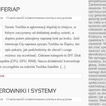
perspektywa 
Zainteresow
niewinnie. 
IFERIAP
nad horyzont
czy gwiazda
AKCESORIA
026
MOŻLIWOŚĆ KOMENTOWANIA
ZOSTAŁA WYŁĄCZONA
gwiazdę podc
I
raz trafia w
PERIFERIAP
wyraźnie wi
Serwis Toshiba w aglomeracji śląskiej to miejsce, w
ciekawość p
którym zaczynamy od dokładnej analizy usterki, a
rozpoznawać 
Księżyca, w
dopiero potem planujemy naprawę krok po kroku. Jeśli
zjawiskach, 
zauważał. Ni
interesuje Cię naprawa sprzętu Toshiba na Śląsku, ten
ani znać spe
opis pokaże, jak podchodzimy do zleceń i czego
nauczyć się 
demokratycz
możesz się oczekiwać. Ciekawe kategorie to DIY: Druk
Nie wymaga b
społów (CPU, GPU, RAM). Nasza działalność koncentruje
każdemu, kt
głową. Jedn
 szczególnie na rodzinie Toshiba Satellite. […]
potrafi wspie
samego dośw
rozpoznawać
EGIE
mniejszym z
społeczności
nadchodzący
ogromne ułat
EROWNIKI I SYSTEMY
wyjść na ob
planet i jak
EKOSYSTEMY:
026
MOŻLIWOŚĆ KOMENTOWANIA
ZOSTAŁA WYŁĄCZONA
miasto. Wiel
STEROWNIKI
narzędzi, a 
I