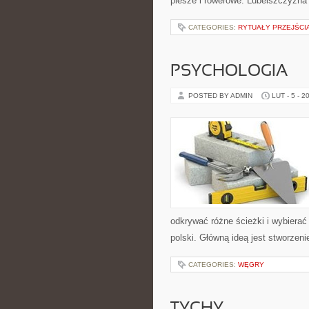
piesze i rowerowe. Lubelszczyzna 
CATEGORIES:
RYTUAŁY PRZEJŚCI
PSYCHOLOGIA
POSTED BY ADMIN
LUT - 5 - 2
odkrywać różne ścieżki i wybierać
polski. Główną ideą jest stworzeni
CATEGORIES:
WĘGRY