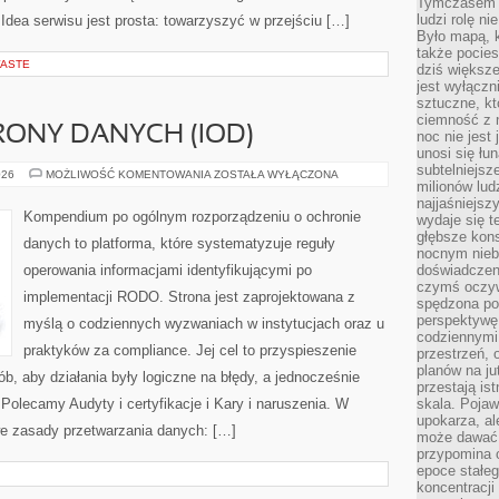
Tymczasem n
ludzi rolę ni
dea serwisu jest prosta: towarzyszyć w przejściu […]
Było mapą, 
także pocie
WASTE
dziś większe
jest wyłączn
sztuczne, kt
ciemność z 
ONY DANYCH (IOD)
noc nie jest
unosi się łu
subtelniejsze
INSPEKTOR
026
MOŻLIWOŚĆ KOMENTOWANIA
ZOSTAŁA WYŁĄCZONA
milionów lud
OCHRONY
DANYCH
najjaśniejsz
(IOD)
Kompendium po ogólnym rozporządzeniu o ochronie
wydaje się 
głębsze kons
danych to platforma, które systematyzuje reguły
nocnym nieb
operowania informacjami identyfikującymi po
doświadczeni
czymś oczyw
implementacji RODO. Strona jest zaprojektowana z
spędzona po
perspektywę.
myślą o codziennych wyzwaniach w instytucjach oraz u
codziennymi
praktyków za compliance. Jej cel to przyspieszenie
przestrzeń, 
planów na ju
sób, aby działania były logiczne na błędy, a jednocześnie
przestają ist
Polecamy Audyty i certyfikacje i Kary i naruszenia. W
skala. Pojawi
upokarza, al
we zasady przetwarzania danych: […]
może dawać 
przypomina 
epoce stałeg
koncentracji