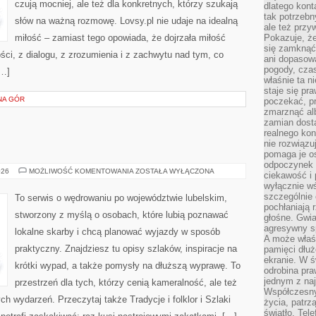
czują mocniej, ale też dla konkretnych, którzy szukają
dlatego kont
tak potrzebn
słów na ważną rozmowę. Lovsy.pl nie udaje na idealną
ale też przy
miłość – zamiast tego opowiada, że dojrzała miłość
Pokazuje, że
się zamknąć
ści, z dialogu, z zrozumienia i z zachwytu nad tym, co
ani dopasow
pogody, cza
[…]
właśnie ta n
staje się pr
NA GÓR
poczekać, p
zmarznąć al
zamian dosta
realnego ko
nie rozwiązu
pomaga je o
odpoczynek 
KRAŚNIK
026
MOŻLIWOŚĆ KOMENTOWANIA
ZOSTAŁA WYŁĄCZONA
ciekawość i 
wyłącznie wś
szczególnie 
To serwis o wędrowaniu po województwie lubelskim,
pochłaniają 
stworzony z myślą o osobach, które lubią poznawać
głośne. Gwi
agresywny s
lokalne skarby i chcą planować wyjazdy w sposób
A może właśn
praktyczny. Znajdziesz tu opisy szlaków, inspiracje na
pamięci dłuż
ekranie. W ś
krótki wypad, a także pomysły na dłuższą wyprawę. To
odrobina pr
jednym z na
przestrzeń dla tych, którzy cenią kameralność, ale też
Współczesny
ch wydarzeń. Przeczytaj także Tradycje i folklor i Szlaki
życia, patrz
światło. Tele