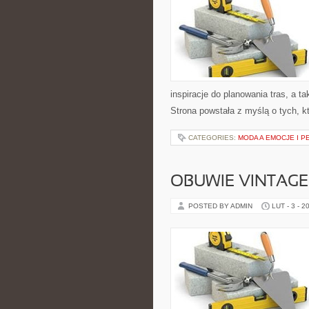
inspiracje do planowania tras, a 
Strona powstała z myślą o tych, k
CATEGORIES:
MODA A EMOCJE I P
OBUWIE VINTAGE 
POSTED BY ADMIN
LUT - 3 - 2