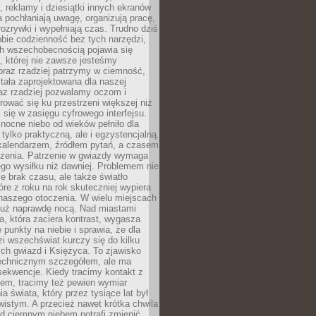
, reklamy i dziesiątki innych ekranów
 pochłaniają uwagę, organizują pracę,
rozrywki i wypełniają czas. Trudno dziś
bie codzienność bez tych narzędzi,
ch wszechobecnością pojawia się
, której nie zawsze jesteśmy
oraz rzadziej patrzymy w ciemność,
stała zaprojektowana dla naszej
az rzadziej pozwalamy oczom i
ować się ku przestrzeni większej niż
i się w zasięgu cyfrowego interfejsu.
ocne niebo od wieków pełniło dla
e tylko praktyczną, ale i egzystencjalną.
kalendarzem, źródłem pytań, a czasem
szenia. Patrzenie w gwiazdy wymaga
go wysiłku niż dawniej. Problemem nie
ie brak czasu, ale także światło
óre z roku na rok skuteczniej wypiera
naszego otoczenia. W wielu miejscach
 już naprawdę nocą. Nad miastami
na, która zaciera kontrast, wygasza
 punkty na niebie i sprawia, że dla
zi wszechświat kurczy się do kilku
ych gwiazd i Księżyca. To zjawisko
technicznym szczegółem, ale ma
ekwencje. Kiedy tracimy kontakt z
em, tracimy też pewien wymiar
a świata, który przez tysiące lat był
istym. A przecież nawet krótka chwila
d ciemnym niebem potrafi zmienić