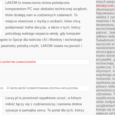
SYSTEMY
innych pasj
LAKOM to nowoczesna strona poświęcona
tematyczne
komponentom PC oraz obsłudze technicznej urządzeń,
obserwacjom 
Najciekawsze
które działają nam w codziennych zadaniach. To
wiedzę z za
naukowo i fa
miejsce stworzone z myślą o osobach, które chcą
temperaturą 
podejmować trafne decyzje, a także o tych, którzy
wszechświata
patrzeć. Jed
potrzebują realnego wsparcia wtedy, gdy komputer
odbiera nieb
rie to Sprzęt dla twórców i AI i Monitory i technologie
Świadomość,
wyruszyło w
 parametry potrafią zmylić, LAKOM stawia na jasność i
narodzeniem,
wzruszającym
trudno doświ
przypadek, 
IECZEŃSTWA SAMOCHODÓW
wzmacniają.
społeczny. 
intymnym, ró
wspólnego p
meteorów, n
spotkania pa
pokazy nieba
PRZYJAŹŃ
026
MOŻLIWOŚĆ KOMENTOWANIA
ZOSTAŁA WYŁĄCZONA
astronomiczn
zdziwieniu. 
Lovsy.pl to przestrzeń wypełnione uczuć, w którym
współczesny
silnie zindy
miłość łączy się z codziennością i zamienia drobne
urządzeniac
kieruje się 
sytuacje w pamiątkę serca. To portal dla tych, którzy
większe od 