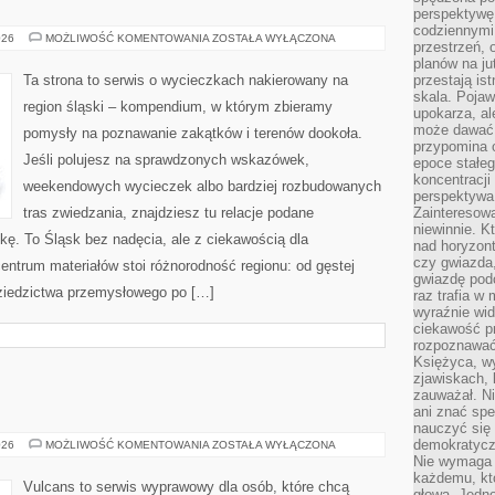
perspektywę.
codziennymi
TYCHY
026
MOŻLIWOŚĆ KOMENTOWANIA
ZOSTAŁA WYŁĄCZONA
przestrzeń, 
planów na ju
Ta strona to serwis o wycieczkach nakierowany na
przestają ist
skala. Pojawi
region śląski – kompendium, w którym zbieramy
upokarza, al
może dawać 
pomysły na poznawanie zakątków i terenów dookoła.
przypomina 
Jeśli polujesz na sprawdzonych wskazówek,
epoce stałeg
koncentracji
weekendowych wycieczek albo bardziej rozbudowanych
perspektywa 
tras zwiedzania, znajdziesz tu relacje podane
Zainteresow
niewinnie. 
kę. To Śląsk bez nadęcia, ale z ciekawością dla
nad horyzont
czy gwiazda
entrum materiałów stoi różnorodność regionu: od gęstej
gwiazdę podc
ziedzictwa przemysłowego po […]
raz trafia w
wyraźnie wi
ciekawość p
rozpoznawać 
Księżyca, w
zjawiskach, 
zauważał. Ni
ani znać spe
nauczyć się 
demokratycz
JEZIORA
026
MOŻLIWOŚĆ KOMENTOWANIA
ZOSTAŁA WYŁĄCZONA
Nie wymaga b
każdemu, kt
Vulcans to serwis wyprawowy dla osób, które chcą
głową. Jedn