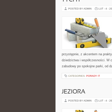
TYCHY
POSTED BY ADMIN
LUT - 4 - 2
przystępnie, z akcentem na prakty
dziedzictwa i współczesności. W c
zabudowy po spokojne parki, od d
CATEGORIES:
PORADY IT
JEZIORA
POSTED BY ADMIN
LUT - 4 - 2