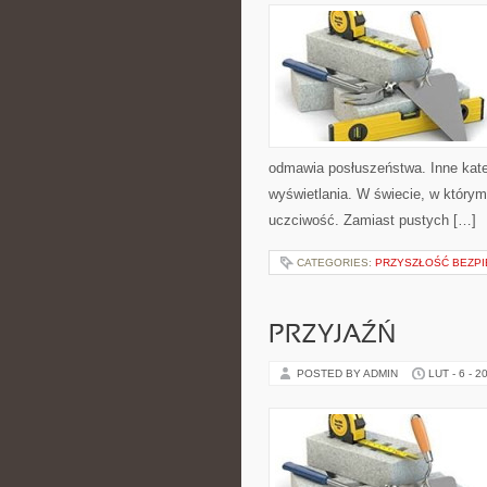
odmawia posłuszeństwa. Inne katego
wyświetlania. W świecie, w którym
uczciwość. Zamiast pustych […]
CATEGORIES:
PRZYSZŁOŚĆ BEZP
PRZYJAŹŃ
POSTED BY ADMIN
LUT - 6 - 2