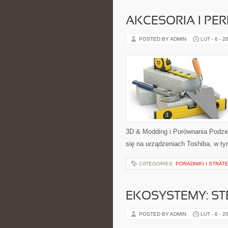
AKCESORIA I PER
POSTED BY ADMIN
LUT - 6 - 2
3D & Modding i Porównania Podze
się na urządzeniach Toshiba, w tym
CATEGORIES:
PORADNIKI I STRAT
EKOSYSTEMY: ST
POSTED BY ADMIN
LUT - 6 - 2