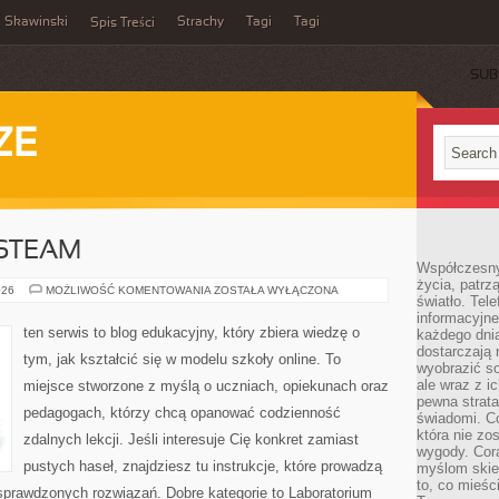
Skawinski
Strachy
Tagi
Tagi
Spis Treści
SUB
ZE
STEAM
Współczesny
życia, patrz
LABORATORIUM
026
MOŻLIWOŚĆ KOMENTOWANIA
ZOSTAŁA WYŁĄCZONA
światło. Tele
STEAM
informacyjne
ten serwis to blog edukacyjny, który zbiera wiedzę o
każdego dnia
dostarczają 
tym, jak kształcić się w modelu szkoły online. To
wyobrazić so
ale wraz z i
miejsce stworzone z myślą o uczniach, opiekunach oraz
pewna strata
pedagogach, którzy chcą opanować codzienność
świadomi. C
która nie zo
zdalnych lekcji. Jeśli interesuje Cię konkret zamiast
wygody. Cor
pustych haseł, znajdziesz tu instrukcje, które prowadzą
myślom skier
to, co mieśc
sprawdzonych rozwiązań. Dobre kategorie to Laboratorium