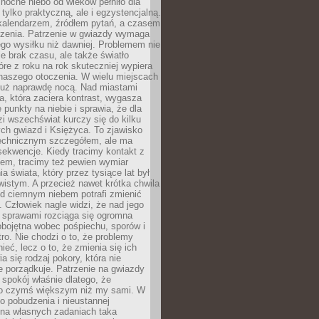
ocne niebo od wieków pełniło dla
e tylko praktyczną, ale i egzystencjalną.
kalendarzem, źródłem pytań, a czasem
szenia. Patrzenie w gwiazdy wymaga
go wysiłku niż dawniej. Problemem nie
ie brak czasu, ale także światło
óre z roku na rok skuteczniej wypiera
naszego otoczenia. W wielu miejscach
 już naprawdę nocą. Nad miastami
na, która zaciera kontrast, wygasza
 punkty na niebie i sprawia, że dla
zi wszechświat kurczy się do kilku
ych gwiazd i Księżyca. To zjawisko
technicznym szczegółem, ale ma
ekwencje. Kiedy tracimy kontakt z
em, tracimy też pewien wymiar
a świata, który przez tysiące lat był
istym. A przecież nawet krótka chwila
d ciemnym niebem potrafi zmienić
 Człowiek nagle widzi, że nad jego
 sprawami rozciąga się ogromna
obojętna wobec pośpiechu, sporów i
tro. Nie chodzi o to, że problemy
nieć, lecz o to, że zmienia się ich
a się rodzaj pokory, która nie
e porządkuje. Patrzenie na gwiazdy
spokój właśnie dlatego, że
o czymś większym niż my sami. W
o pobudzenia i nieustannej
 na własnych zadaniach taka