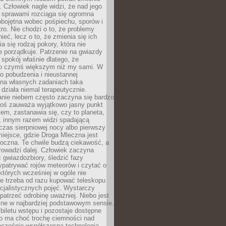
 Człowiek nagle widzi, że nad jego
 sprawami rozciąga się ogromna
obojętna wobec pośpiechu, sporów i
tro. Nie chodzi o to, że problemy
nieć, lecz o to, że zmienia się ich
a się rodzaj pokory, która nie
e porządkuje. Patrzenie na gwiazdy
spokój właśnie dlatego, że
o czymś większym niż my sami. W
o pobudzenia i nieustannej
 na własnych zadaniach taka
działa niemal terapeutycznie.
anie niebem często zaczyna się bardzo
Ktoś zauważa wyjątkowo jasny punkt
em, zastanawia się, czy to planeta,
, innym razem widzi spadającą
zas sierpniowej nocy albo pierwszy
 miejsce, gdzie Droga Mleczna jest
doczna. Te chwile budzą ciekawość, a
rowadzi dalej. Człowiek zaczyna
gwiazdozbiory, śledzić fazy
ypatrywać rojów meteorów i czytać o
których wcześniej w ogóle nie
e trzeba od razu kupować teleskopu
cjalistycznych pojęć. Wystarczy
patrzeć odrobinę uważniej. Niebo jest
ne w najbardziej podstawowym sensie.
iletu wstępu i pozostaje dostępne
o ma choć trochę ciemności nad
ocześnie współczesna technologia