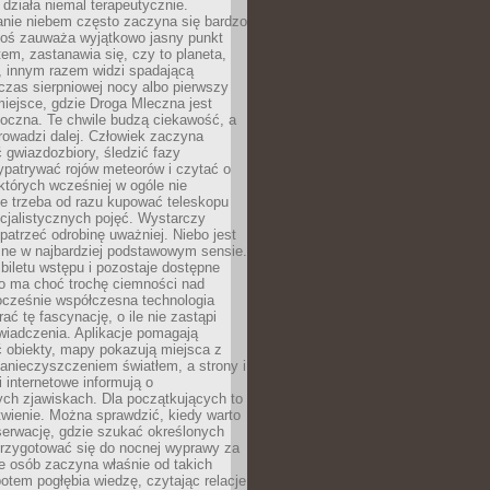
działa niemal terapeutycznie.
anie niebem często zaczyna się bardzo
Ktoś zauważa wyjątkowo jasny punkt
em, zastanawia się, czy to planeta,
, innym razem widzi spadającą
zas sierpniowej nocy albo pierwszy
 miejsce, gdzie Droga Mleczna jest
doczna. Te chwile budzą ciekawość, a
rowadzi dalej. Człowiek zaczyna
gwiazdozbiory, śledzić fazy
ypatrywać rojów meteorów i czytać o
których wcześniej w ogóle nie
e trzeba od razu kupować teleskopu
cjalistycznych pojęć. Wystarczy
patrzeć odrobinę uważniej. Niebo jest
ne w najbardziej podstawowym sensie.
iletu wstępu i pozostaje dostępne
o ma choć trochę ciemności nad
ocześnie współczesna technologia
rać tę fascynację, o ile nie zastąpi
iadczenia. Aplikacje pomagają
 obiekty, mapy pokazują miejsca z
anieczyszczeniem światłem, a strony i
 internetowe informują o
ch zjawiskach. Dla początkujących to
wienie. Można sprawdzić, kiedy warto
serwację, gdzie szukać określonych
 przygotować się do nocnej wyprawy za
e osób zaczyna właśnie od takich
potem pogłębia wiedzę, czytając relacje