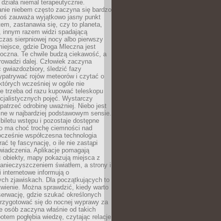
działa niemal terapeutycznie.
anie niebem często zaczyna się bardzo
Ktoś zauważa wyjątkowo jasny punkt
em, zastanawia się, czy to planeta,
, innym razem widzi spadającą
zas sierpniowej nocy albo pierwszy
 miejsce, gdzie Droga Mleczna jest
doczna. Te chwile budzą ciekawość, a
rowadzi dalej. Człowiek zaczyna
gwiazdozbiory, śledzić fazy
ypatrywać rojów meteorów i czytać o
których wcześniej w ogóle nie
e trzeba od razu kupować teleskopu
cjalistycznych pojęć. Wystarczy
patrzeć odrobinę uważniej. Niebo jest
ne w najbardziej podstawowym sensie.
iletu wstępu i pozostaje dostępne
o ma choć trochę ciemności nad
ocześnie współczesna technologia
rać tę fascynację, o ile nie zastąpi
iadczenia. Aplikacje pomagają
 obiekty, mapy pokazują miejsca z
anieczyszczeniem światłem, a strony i
 internetowe informują o
ch zjawiskach. Dla początkujących to
wienie. Można sprawdzić, kiedy warto
serwację, gdzie szukać określonych
 przygotować się do nocnej wyprawy za
e osób zaczyna właśnie od takich
potem pogłębia wiedzę, czytając relacje