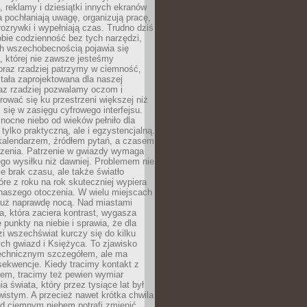
, reklamy i dziesiątki innych ekranów
 pochłaniają uwagę, organizują pracę,
rozrywki i wypełniają czas. Trudno dziś
bie codzienność bez tych narzędzi,
ch wszechobecnością pojawia się
, której nie zawsze jesteśmy
oraz rzadziej patrzymy w ciemność,
stała zaprojektowana dla naszej
az rzadziej pozwalamy oczom i
ować się ku przestrzeni większej niż
i się w zasięgu cyfrowego interfejsu.
ocne niebo od wieków pełniło dla
e tylko praktyczną, ale i egzystencjalną.
kalendarzem, źródłem pytań, a czasem
szenia. Patrzenie w gwiazdy wymaga
go wysiłku niż dawniej. Problemem nie
ie brak czasu, ale także światło
óre z roku na rok skuteczniej wypiera
naszego otoczenia. W wielu miejscach
 już naprawdę nocą. Nad miastami
na, która zaciera kontrast, wygasza
 punkty na niebie i sprawia, że dla
zi wszechświat kurczy się do kilku
ych gwiazd i Księżyca. To zjawisko
technicznym szczegółem, ale ma
ekwencje. Kiedy tracimy kontakt z
em, tracimy też pewien wymiar
a świata, który przez tysiące lat był
istym. A przecież nawet krótka chwila
d ciemnym niebem potrafi zmienić