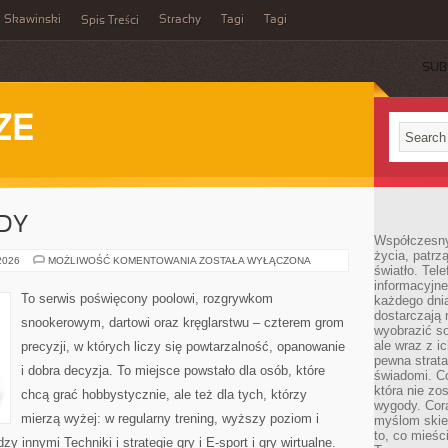
Skawinski
Strachy
Tagi
Tagi
Spis Treści
SUB
ZE
ODY
Współczesny
życia, patrz
TURNIEJE
 2026
MOŻLIWOŚĆ KOMENTOWANIA
ZOSTAŁA WYŁĄCZONA
światło. Tele
I
ZAWODY
informacyjne
To serwis poświęcony poolowi, rozgrywkom
każdego dnia
dostarczają 
snookerowym, dartowi oraz kręglarstwu – czterem grom
wyobrazić so
ale wraz z i
precyzji, w których liczy się powtarzalność, opanowanie
pewna strata
i dobra decyzja. To miejsce powstało dla osób, które
świadomi. C
która nie zo
chcą grać hobbystycznie, ale też dla tych, którzy
wygody. Cor
mierzą wyżej: w regularny trening, wyższy poziom i
myślom skier
to, co mieśc
 innymi Techniki i strategie gry i E-sport i gry wirtualne.