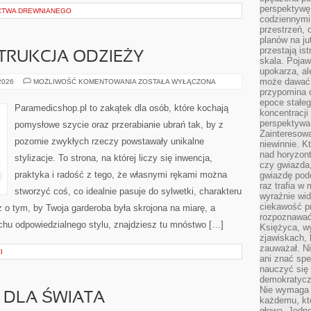
perspektywę.
CTWA DREWNIANEGO
codziennymi
przestrzeń, 
planów na ju
przestają ist
TRUKCJA ODZIEŻY
skala. Pojawi
upokarza, al
może dawać 
WYKROJE
 2026
MOŻLIWOŚĆ KOMENTOWANIA
ZOSTAŁA WYŁĄCZONA
I
przypomina 
KONSTRUKCJA
epoce stałeg
ODZIEŻY
Paramedicshop.pl to zakątek dla osób, które kochają
koncentracji
perspektywa 
pomysłowe szycie oraz przerabianie ubrań tak, by z
Zainteresow
pozornie zwykłych rzeczy powstawały unikalne
niewinnie. 
nad horyzont
stylizacje. To strona, na której liczy się inwencja,
czy gwiazda
praktyka i radość z tego, że własnymi rękami można
gwiazdę podc
raz trafia w
stworzyć coś, co idealnie pasuje do sylwetki, charakteru
wyraźnie wi
ciekawość p
z o tym, by Twoja garderoba była skrojona na miarę, a
rozpoznawać 
chu odpowiedzialnego stylu, znajdziesz tu mnóstwo […]
Księżyca, w
zjawiskach, 
zauważał. Ni
I
ani znać spe
nauczyć się 
demokratycz
Nie wymaga b
 DLA ŚWIATA
każdemu, kt
głową. Jedn