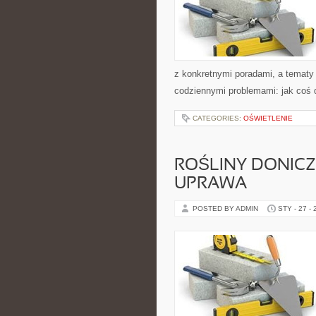
z konkretnymi poradami, a tematy 
codziennymi problemami: jak coś 
CATEGORIES:
OŚWIETLENIE
ROŚLINY DONICZ
UPRAWA
POSTED BY ADMIN
STY - 27 -