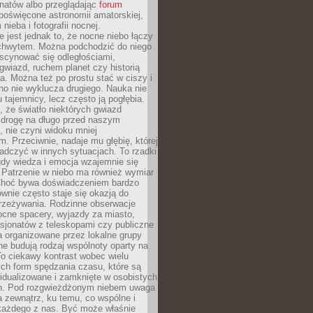
onatów albo przeglądając
forum
poświęcone astronomii amatorskiej,
nieba i fotografii nocnej.
 jest jednak to, że nocne niebo łączy
chwytem. Można podchodzić do niego
scynować się odległościami,
gwiazd, ruchem planet czy historią
. Można też po prostu stać w ciszy i
no nie wyklucza drugiego. Nauka nie
u tajemnicy, lecz często ją pogłębia.
 że światło niektórych gwiazd
 drogę na długo przed naszym
 nie czyni widoku mniej
. Przeciwnie, nadaje mu głębię, której
adczyć w innych sytuacjach. To rzadki
gdy wiedza i emocja wzajemnie się
 Patrzenie w niebo ma również wymiar
Choć bywa doświadczeniem bardzo
wnie często staje się okazją do
rzeżywania. Rodzinne obserwacje
ocne spacery, wyjazdy za miasto,
sjonatów z teleskopami czy publiczne
 organizowane przez lokalne grupy
e budują rodzaj wspólnoty oparty na
To ciekawy kontrast wobec wielu
ch form spędzania czasu, które są
widualizowane i zamknięte w osobistych
h. Pod rozgwieżdżonym niebem uwaga
na zewnątrz, ku temu, co wspólne i
każdego z nas. Być może właśnie