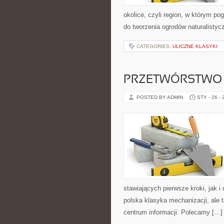
okolice, czyli region, w którym p
do tworzenia ogrodów naturalisty
CATEGORIES:
ULICZNE KLASYKI
PRZETWÓRSTWO
POSTED BY ADMIN
STY - 26 -
stawiających pierwsze kroki, jak i 
polska klasyka mechanizacji, ale 
centrum informacji. Polecamy […]