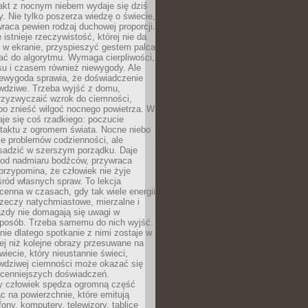
akt z nocnym niebem wydaje się dziś
y. Nie tylko poszerza wiedzę o świecie,
wraca pewien rodzaj duchowej proporcji.
 istnieje rzeczywistość, której nie da
 w ekranie, przyspieszyć gestem palca
ać do algorytmu. Wymaga cierpliwości,
su i czasem również niewygody. Ale
iewygoda sprawia, że doświadczenie
awdziwe. Trzeba wyjść z domu,
rzyzwyczaić wzrok do ciemności,
bo znieść wilgoć nocnego powietrza. W
je się coś rzadkiego: poczucie
ntaktu z ogromem świata. Nocne niebo
je problemów codzienności, ale
sadzić w szerszym porządku. Daje
od nadmiaru bodźców, przywraca
przypomina, że człowiek nie żyje
ród własnych spraw. To lekcja
cenna w czasach, gdy tak wiele energii
rzeczy natychmiastowe, mierzalne i
azdy nie domagają się uwagi w
posób. Trzeba samemu do nich wyjść.
ie dlatego spotkanie z nimi zostaje w
ej niż kolejne obrazy przesuwane na
wiecie, który nieustannie świeci,
awdziwej ciemności może okazać się
jcenniejszych doświadczeń.
 człowiek spędza ogromną część
ąc na powierzchnie, które emitują
fony, komputery, telewizory, tablice