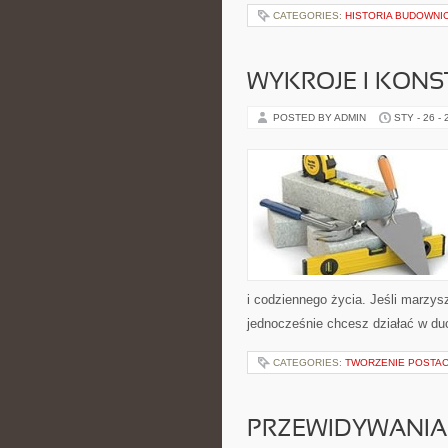
CATEGORIES:
HISTORIA BUDOWNI
WYKROJE I KONS
POSTED BY ADMIN
STY - 26 -
i codziennego życia. Jeśli marzys
jednocześnie chcesz działać w du
CATEGORIES:
TWORZENIE POSTAC
PRZEWIDYWANIA