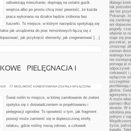
odświeżają mieszkanie, dopinają na ostatni guzik
dlatego kont
tak potrzebn
wnętrza albo po prostu chcą mieć pewność, że każda
ale też przy
Pokazuje, że
praca wykonana na działce będzie zrobiona bez
się zamknąć
fuszerki. To miejsce, w którym narzędzia spotykają się
ani dopasow
pogody, cza
takie jak urządzenia do prac remontowych łączą się z
właśnie ta n
dopasować, jak przykręcić elementy, jak zregenerować […]
staje się pr
poczekać, p
zmarznąć al
zamian dosta
realnego ko
nie rozwiązu
pomaga je o
KOWE – PIELĘGNACJA I
odpoczynek 
ciekawość i 
wyłącznie wś
szczególnie 
pochłaniają 
ROŚLINY
 2026
MOŻLIWOŚĆ KOMENTOWANIA
ZOSTAŁA WYŁĄCZONA
DONICZKOWE
głośne. Gwi
–
agresywny s
PIELĘGNACJA
Świat roślin to miejsce, w której zamiłowanie do zieleni
A może właśn
I
UPRAWA
pamięci dłuż
spotyka się z doświadczeniem w projektowaniu i
ekranie. W ś
pielęgnacji ogrodów. To opowieść o tym, jak fragment
odrobina pr
jednym z na
posesji może zamienić się w dopieszczoną strefę
Współczesny
życia, patrz
relaksu, gdzie rośliny rosną zdrowo, a człowiek
światło. Tele