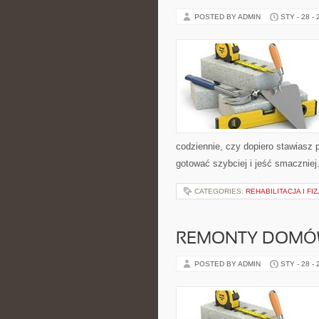
POSTED BY ADMIN
STY - 28 -
codziennie, czy dopiero stawiasz 
gotować szybciej i jeść smaczniej
CATEGORIES:
REHABILITACJA I FI
REMONTY DOMÓW
POSTED BY ADMIN
STY - 28 -