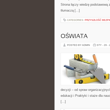
Strona łączy wiedzę podstawową z 
tłumaczą […]
CATEGORIES:
PRZYSZŁOŚĆ BEZP
OŚWIATA
POSTED BY ADMIN
STY - 29 -
decyzji – od spraw organizacyjny
edukacji i Praktyki i staże dla nau
[…]