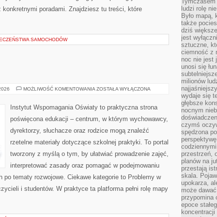
Tymczasem n
ludzi rolę ni
konkretnymi poradami. Znajdziesz tu treści, które
Było mapą, 
także pocie
dziś większe
jest wyłączn
IECZEŃSTWA SAMOCHODÓW
sztuczne, kt
ciemność z 
noc nie jest
unosi się łu
subtelniejsze
milionów lud
najjaśniejsz
OŚWIATA
 2026
MOŻLIWOŚĆ KOMENTOWANIA
ZOSTAŁA WYŁĄCZONA
wydaje się 
głębsze kons
Instytut Wspomagania Oświaty to praktyczna strona
nocnym nieb
doświadczeni
poświęcona edukacji – centrum, w którym wychowawcy,
czymś oczyw
dyrektorzy, słuchacze oraz rodzice mogą znaleźć
spędzona po
perspektywę.
rzetelne materiały dotyczące szkolnej praktyki. To portal
codziennymi
tworzony z myślą o tym, by ułatwiać prowadzenie zajęć,
przestrzeń, 
planów na ju
interpretować zasady oraz pomagać w podejmowaniu
przestają ist
skala. Pojawi
ch po tematy rozwojowe. Ciekawe kategorie to Problemy w
upokarza, al
czycieli i studentów. W praktyce ta platforma pełni rolę mapy
może dawać 
przypomina 
epoce stałeg
koncentracji