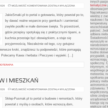
innych pasj
tematyczne
EKSPERYMENTY
 2026
MOŻLIWOŚĆ KOMENTOWANIA
ZOSTAŁA WYŁĄCZONA
KULINARNE
obserwacjom 
Najciekawsze
JakieSmaki.pl to portal o gotowaniu, który powstał po to,
wiedzę z za
naukowo i fa
by dawać realne wsparcie przy garnkach i zamieniać
temperaturą 
zwykłe posiłki w małe domowe święta. To przestrzeń,
wszechświata
patrzeć. Jed
gdzie przepisy spotykają się z praktycznymi tipami, a
odbiera nieb
Świadomość,
kuchnia przestaje być obowiązkiem, a staje się
wyruszyło w
przyjemnością. Niezależnie od tego, czy gotujesz
narodzeniem,
wzruszającym
pierwsze kroki, znajdziesz tu podpowiedzi, które pomagają
trudno doświ
. Polecamy Kawa i herbata i Pieczywo i wypieki. […]
przypadek, 
wzmacniają.
społeczny. 
ZJOTERAPIA
intymnym, ró
wspólnego p
meteorów, n
spotkania pa
 I MIESZKAŃ
pokazy nieba
astronomiczn
zdziwieniu. 
REMONTY
 2026
MOŻLIWOŚĆ KOMENTOWANIA
ZOSTAŁA WYŁĄCZONA
współczesny
DOMÓW
I
silnie zindy
MIESZKAŃ
Sklep-Pusmak.pl to portal o budowie i remontach, który
urządzeniac
kieruje się 
powstał z myślą o osobach, które wznoszą dom,
większe od 