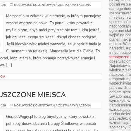
potrafi wspie
PRZEWIDYWANIA
 2026
MOŻLIWOŚĆ KOMENTOWANIA
ZOSTAŁA WYŁĄCZONA
DLA
samego dośw
ŚWIATA
rozpoznawać
Margoseila to zakątek w internecie, w którym poznajesz
mniejszym z
społeczności
własne wnętrze na nowo. To portal, który powstał z
nadchodzący
myślą o tym, abyś mógł przyjrzeć się temu, kim jesteś,
ogromne ułat
wyjść na ob
jak czujesz, czego szukasz i dokąd chcesz podążać.
planet i jak
miasto. Wiel
Jeśli kiedykolwiek miałeś wrażenie, że w pędzie brakuje
narzędzi, a 
Ci momentu na refleksję, Margoseila jest dla Ciebie. To
innych pasj
tematyczne
porad, lecz latarnia, która pomaga porządkować emocje i
obserwacjom 
awe […]
Najciekawsze
wiedzę z za
naukowo i fa
YCIA
temperaturą 
wszechświata
patrzeć. Jed
odbiera nieb
PUSZCZONE MIEJSCA
Świadomość,
wyruszyło w
narodzeniem,
TAJEMNICZE
 2026
MOŻLIWOŚĆ KOMENTOWANIA
ZOSTAŁA WYŁĄCZONA
I
wzruszającym
OPUSZCZONE
trudno doświ
MIEJSCA
GorąceWęgry.pl to blog turystyczny, który powstał z
przypadek, 
wzmacniają.
potrzeby doświadczania Europy Środkowej w sposób
społeczny. 
przystępny, bez zbędnego nadęcia i bez udawania, że