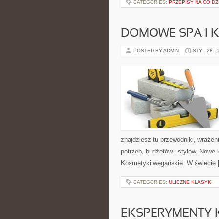
CATEGORIES:
PRZEPISY NA CO DZ
DOMOWE SPA I K
POSTED BY ADMIN
STY - 28 -
znajdziesz tu przewodniki, wraże
potrzeb, budżetów i stylów. Nowe 
Kosmetyki wegańskie. W świecie 
CATEGORIES:
ULICZNE KLASYKI
EKSPERYMENTY 