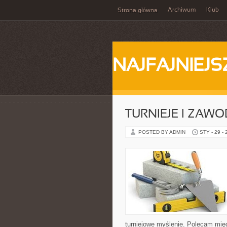
Archiwum
Klub
Strona główna
NAJFAJNIEJS
TURNIEJE I ZAW
POSTED BY ADMIN
STY - 29 -
turniejowe myślenie. Polecam między