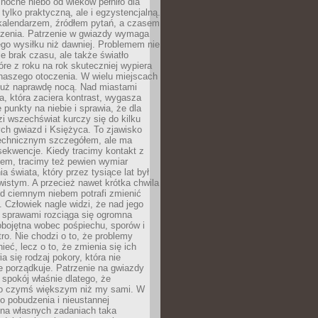
ocne niebo od wieków pełniło dla
e tylko praktyczną, ale i egzystencjalną.
kalendarzem, źródłem pytań, a czasem
szenia. Patrzenie w gwiazdy wymaga
go wysiłku niż dawniej. Problemem nie
ie brak czasu, ale także światło
óre z roku na rok skuteczniej wypiera
naszego otoczenia. W wielu miejscach
 już naprawdę nocą. Nad miastami
na, która zaciera kontrast, wygasza
 punkty na niebie i sprawia, że dla
zi wszechświat kurczy się do kilku
ych gwiazd i Księżyca. To zjawisko
technicznym szczegółem, ale ma
ekwencje. Kiedy tracimy kontakt z
em, tracimy też pewien wymiar
a świata, który przez tysiące lat był
istym. A przecież nawet krótka chwila
d ciemnym niebem potrafi zmienić
 Człowiek nagle widzi, że nad jego
 sprawami rozciąga się ogromna
obojętna wobec pośpiechu, sporów i
tro. Nie chodzi o to, że problemy
nieć, lecz o to, że zmienia się ich
a się rodzaj pokory, która nie
e porządkuje. Patrzenie na gwiazdy
spokój właśnie dlatego, że
o czymś większym niż my sami. W
o pobudzenia i nieustannej
 na własnych zadaniach taka