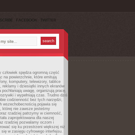
SCRIBE
FACEBOOK
TWITTER
 człowiek spędza ogromną część
ąc na powierzchnie, które emitują
fony, komputery, telewizory, tablice
, reklamy i dziesiątki innych ekranów
 pochłaniają uwagę, organizują pracę,
rozrywki i wypełniają czas. Trudno dziś
bie codzienność bez tych narzędzi,
ch wszechobecnością pojawia się
, której nie zawsze jesteśmy
oraz rzadziej patrzymy w ciemność,
stała zaprojektowana dla naszej
az rzadziej pozwalamy oczom i
ować się ku przestrzeni większej niż
i się w zasięgu cyfrowego interfejsu.