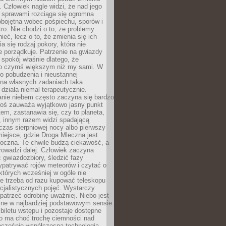
 Człowiek nagle widzi, że nad jego
 sprawami rozciąga się ogromna
obojętna wobec pośpiechu, sporów i
tro. Nie chodzi o to, że problemy
nieć, lecz o to, że zmienia się ich
a się rodzaj pokory, która nie
e porządkuje. Patrzenie na gwiazdy
spokój właśnie dlatego, że
o czymś większym niż my sami. W
o pobudzenia i nieustannej
 na własnych zadaniach taka
działa niemal terapeutycznie.
anie niebem często zaczyna się bardzo
Ktoś zauważa wyjątkowo jasny punkt
em, zastanawia się, czy to planeta,
, innym razem widzi spadającą
zas sierpniowej nocy albo pierwszy
 miejsce, gdzie Droga Mleczna jest
doczna. Te chwile budzą ciekawość, a
rowadzi dalej. Człowiek zaczyna
gwiazdozbiory, śledzić fazy
ypatrywać rojów meteorów i czytać o
których wcześniej w ogóle nie
e trzeba od razu kupować teleskopu
cjalistycznych pojęć. Wystarczy
patrzeć odrobinę uważniej. Niebo jest
ne w najbardziej podstawowym sensie.
iletu wstępu i pozostaje dostępne
o ma choć trochę ciemności nad
ocześnie współczesna technologia