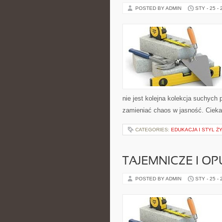
POSTED BY ADMIN
STY - 25 -
nie jest kolejna kolekcja suchych 
zamieniać chaos w jasność. Ciek
CATEGORIES:
EDUKACJA I STYL Ż
TAJEMNICZE I O
POSTED BY ADMIN
STY - 25 -