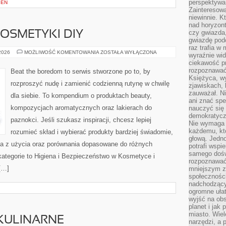
perspektywa 
IEŃ
Zainteresow
niewinnie. 
nad horyzont
czy gwiazda
OSMETYKI DIY
gwiazdę podc
raz trafia w
DOMOWE
 2026
MOŻLIWOŚĆ KOMENTOWANIA
ZOSTAŁA WYŁĄCZONA
wyraźnie wi
SPA
ciekawość p
I
KOSMETYKI
rozpoznawać 
Beat the boredom to serwis stworzone po to, by
DIY
Księżyca, w
rozproszyć nudę i zamienić codzienną rutynę w chwilę
zjawiskach, 
zauważał. Ni
dla siebie. To kompendium o produktach beauty,
ani znać spe
kompozycjach aromatycznych oraz lakierach do
nauczyć się 
demokratycz
paznokci. Jeśli szukasz inspiracji, chcesz lepiej
Nie wymaga b
każdemu, kt
rozumieć skład i wybierać produkty bardziej świadomie,
głową. Jedn
nia z użycia oraz porównania dopasowane do różnych
potrafi wspie
samego dośw
kategorie to Higiena i Bezpieczeństwo w Kosmetyce i
rozpoznawać
[…]
mniejszym z
społeczności
nadchodzący
ogromne ułat
wyjść na ob
planet i jak
miasto. Wiel
KULINARNE
narzędzi, a 