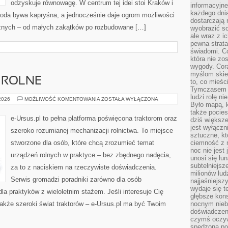
odzyskuje równowagę. W centrum tej idei stoi Kraków i
informacyjne
każdego dnia
ogoda bywa kapryśna, a jednocześnie daje ogrom możliwości
dostarczają 
cznych – od małych zakątków po rozbudowane […]
wyobrazić so
ale wraz z i
pewna strata
świadomi. C
która nie zo
wygody. Cor
myślom skier
 ROLNE
to, co mieśc
Tymczasem n
ludzi rolę ni
PRZETWÓRSTWO
 2026
MOŻLIWOŚĆ KOMENTOWANIA
ZOSTAŁA WYŁĄCZONA
Było mapą, 
ROLNE
także pocie
e-Ursus.pl to pełna platforma poświęcona traktorom oraz
dziś większe
jest wyłączn
szeroko rozumianej mechanizacji rolnictwa. To miejsce
sztuczne, kt
stworzone dla osób, które chcą zrozumieć temat
ciemność z 
noc nie jest
urządzeń rolnych w praktyce – bez zbędnego nadęcia,
unosi się łu
subtelniejsze
za to z naciskiem na rzeczywiste doświadczenia.
milionów lud
Serwis gromadzi poradniki zarówno dla osób
najjaśniejsz
wydaje się 
dla praktyków z wieloletnim stażem. Jeśli interesuje Cię
głębsze kons
także szeroki świat traktorów – e-Ursus.pl ma być Twoim
nocnym nieb
doświadczeni
czymś oczyw
spędzona po