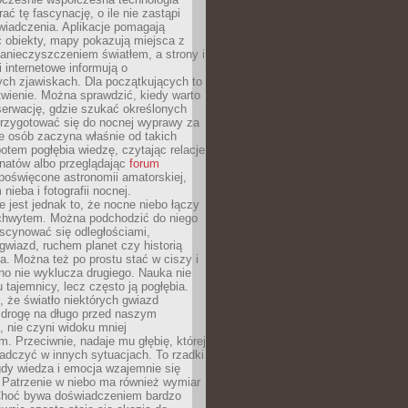
rać tę fascynację, o ile nie zastąpi
iadczenia. Aplikacje pomagają
 obiekty, mapy pokazują miejsca z
anieczyszczeniem światłem, a strony i
 internetowe informują o
ch zjawiskach. Dla początkujących to
wienie. Można sprawdzić, kiedy warto
serwację, gdzie szukać określonych
 przygotować się do nocnej wyprawy za
e osób zaczyna właśnie od takich
potem pogłębia wiedzę, czytając relacje
onatów albo przeglądając
forum
poświęcone astronomii amatorskiej,
nieba i fotografii nocnej.
 jest jednak to, że nocne niebo łączy
chwytem. Można podchodzić do niego
scynować się odległościami,
gwiazd, ruchem planet czy historią
. Można też po prostu stać w ciszy i
no nie wyklucza drugiego. Nauka nie
u tajemnicy, lecz często ją pogłębia.
 że światło niektórych gwiazd
 drogę na długo przed naszym
 nie czyni widoku mniej
. Przeciwnie, nadaje mu głębię, której
adczyć w innych sytuacjach. To rzadki
gdy wiedza i emocja wzajemnie się
 Patrzenie w niebo ma również wymiar
Choć bywa doświadczeniem bardzo