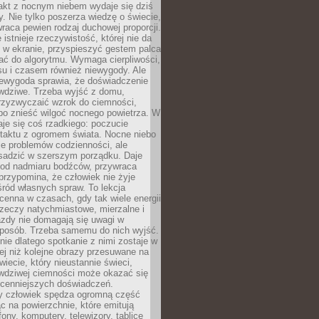
akt z nocnym niebem wydaje się dziś
y. Nie tylko poszerza wiedzę o świecie,
wraca pewien rodzaj duchowej proporcji.
 istnieje rzeczywistość, której nie da
 w ekranie, przyspieszyć gestem palca
ać do algorytmu. Wymaga cierpliwości,
su i czasem również niewygody. Ale
iewygoda sprawia, że doświadczenie
awdziwe. Trzeba wyjść z domu,
rzyzwyczaić wzrok do ciemności,
bo znieść wilgoć nocnego powietrza. W
je się coś rzadkiego: poczucie
ntaktu z ogromem świata. Nocne niebo
je problemów codzienności, ale
sadzić w szerszym porządku. Daje
od nadmiaru bodźców, przywraca
przypomina, że człowiek nie żyje
ród własnych spraw. To lekcja
cenna w czasach, gdy tak wiele energii
rzeczy natychmiastowe, mierzalne i
azdy nie domagają się uwagi w
posób. Trzeba samemu do nich wyjść.
ie dlatego spotkanie z nimi zostaje w
ej niż kolejne obrazy przesuwane na
wiecie, który nieustannie świeci,
awdziwej ciemności może okazać się
jcenniejszych doświadczeń.
 człowiek spędza ogromną część
ąc na powierzchnie, które emitują
fony, komputery, telewizory, tablice