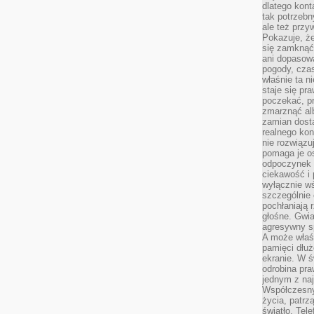
dlatego kont
tak potrzebn
ale też przy
Pokazuje, że
się zamknąć
ani dopasow
pogody, cza
właśnie ta n
staje się pr
poczekać, p
zmarznąć al
zamian dosta
realnego ko
nie rozwiązu
pomaga je o
odpoczynek 
ciekawość i 
wyłącznie wś
szczególnie 
pochłaniają 
głośne. Gwi
agresywny s
A może właśn
pamięci dłuż
ekranie. W ś
odrobina pr
jednym z na
Współczesny
życia, patrz
światło. Tele