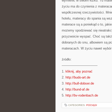
wymienić w swoim łóżku. Tu mater
życiu ma do czynienia z materacam
współczesnej rzeczywistości. Mnie
hotelu, materacy do spania są wsz
materace są a poniekąd o to, jak
możemy spodziewać się nieatrakcy
przyzwoicie wyspać. Choć są także
dobranych do snu, albowiem są prz
materacach. W życiu nawet wybór
źródło:
———————————
1.
kliknij, aby poznać
2.
http://budo-art.de
3.
http://bull-dobser.de
4.
http://bund-af.de
5.
http://bv-rodenbach.de
CATEGORIES:
POCIĄGI