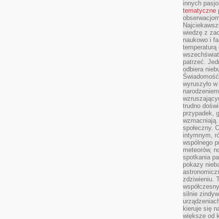
innych pasj
tematyczne
obserwacjom 
Najciekawsze
wiedzę z za
naukowo i fa
temperaturą 
wszechświata
patrzeć. Jed
odbiera nieb
Świadomość,
wyruszyło w
narodzeniem,
wzruszającym
trudno doświ
przypadek, 
wzmacniają.
społeczny. 
intymnym, ró
wspólnego p
meteorów, n
spotkania pa
pokazy nieba
astronomiczn
zdziwieniu. 
współczesny
silnie zindy
urządzeniac
kieruje się 
większe od 