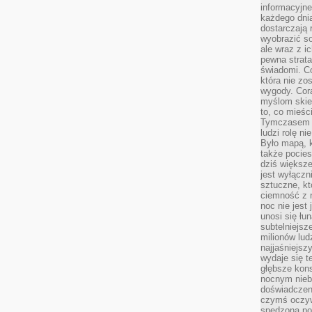
informacyjne
każdego dnia
dostarczają 
wyobrazić so
ale wraz z i
pewna strata
świadomi. C
która nie zo
wygody. Cor
myślom skier
to, co mieśc
Tymczasem n
ludzi rolę ni
Było mapą, 
także pocie
dziś większe
jest wyłączn
sztuczne, kt
ciemność z 
noc nie jest
unosi się łu
subtelniejsze
milionów lud
najjaśniejsz
wydaje się 
głębsze kons
nocnym nieb
doświadczeni
czymś oczyw
spędzona po