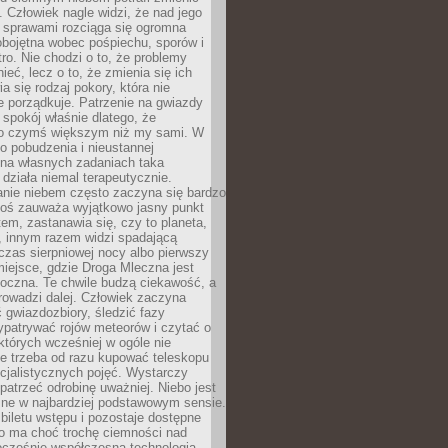
 Człowiek nagle widzi, że nad jego
 sprawami rozciąga się ogromna
obojętna wobec pośpiechu, sporów i
tro. Nie chodzi o to, że problemy
nieć, lecz o to, że zmienia się ich
a się rodzaj pokory, która nie
e porządkuje. Patrzenie na gwiazdy
spokój właśnie dlatego, że
o czymś większym niż my sami. W
o pobudzenia i nieustannej
 na własnych zadaniach taka
działa niemal terapeutycznie.
anie niebem często zaczyna się bardzo
Ktoś zauważa wyjątkowo jasny punkt
em, zastanawia się, czy to planeta,
, innym razem widzi spadającą
zas sierpniowej nocy albo pierwszy
 miejsce, gdzie Droga Mleczna jest
doczna. Te chwile budzą ciekawość, a
rowadzi dalej. Człowiek zaczyna
gwiazdozbiory, śledzić fazy
ypatrywać rojów meteorów i czytać o
których wcześniej w ogóle nie
e trzeba od razu kupować teleskopu
cjalistycznych pojęć. Wystarczy
patrzeć odrobinę uważniej. Niebo jest
ne w najbardziej podstawowym sensie.
iletu wstępu i pozostaje dostępne
o ma choć trochę ciemności nad
ocześnie współczesna technologia