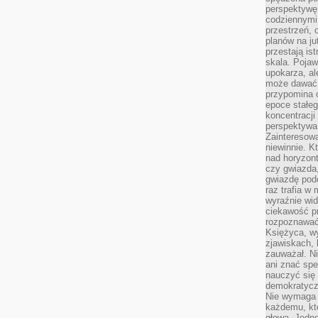
perspektywę.
codziennymi
przestrzeń, 
planów na ju
przestają ist
skala. Pojawi
upokarza, al
może dawać 
przypomina 
epoce stałeg
koncentracji
perspektywa 
Zainteresow
niewinnie. 
nad horyzont
czy gwiazda
gwiazdę podc
raz trafia w
wyraźnie wi
ciekawość p
rozpoznawać 
Księżyca, w
zjawiskach, 
zauważał. Ni
ani znać spe
nauczyć się 
demokratycz
Nie wymaga b
każdemu, kt
głową. Jedn