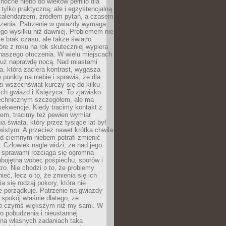
ocne niebo od wieków pełniło dla
e tylko praktyczną, ale i egzystencjalną.
kalendarzem, źródłem pytań, a czasem
szenia. Patrzenie w gwiazdy wymaga
go wysiłku niż dawniej. Problemem nie
ie brak czasu, ale także światło
óre z roku na rok skuteczniej wypiera
naszego otoczenia. W wielu miejscach
 już naprawdę nocą. Nad miastami
na, która zaciera kontrast, wygasza
 punkty na niebie i sprawia, że dla
zi wszechświat kurczy się do kilku
ych gwiazd i Księżyca. To zjawisko
technicznym szczegółem, ale ma
ekwencje. Kiedy tracimy kontakt z
em, tracimy też pewien wymiar
a świata, który przez tysiące lat był
istym. A przecież nawet krótka chwila
d ciemnym niebem potrafi zmienić
 Człowiek nagle widzi, że nad jego
 sprawami rozciąga się ogromna
obojętna wobec pośpiechu, sporów i
tro. Nie chodzi o to, że problemy
nieć, lecz o to, że zmienia się ich
a się rodzaj pokory, która nie
e porządkuje. Patrzenie na gwiazdy
spokój właśnie dlatego, że
o czymś większym niż my sami. W
o pobudzenia i nieustannej
 na własnych zadaniach taka