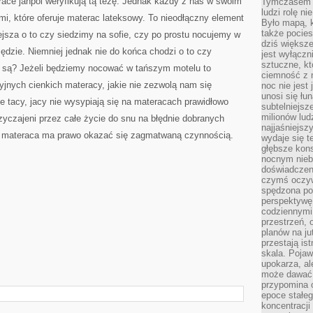
ace janpol weryfikują tą tezę. Jednak każdy z nas w swoim
Tymczasem n
ludzi rolę ni
i, które oferuje materac lateksowy. To nieodłączny element
Było mapą, 
także pocie
jsza o to czy siedzimy na sofie, czy po prostu nocujemy w
dziś większe
ędzie. Niemniej jednak nie do końca chodzi o to czy
jest wyłączn
sztuczne, kt
ie są? Jeżeli będziemy nocować w tańszym motelu to
ciemność z 
jnych cienkich materacy, jakie nie zezwolą nam się
noc nie jest
unosi się łu
 tacy, jacy nie wysypiają się na materacach prawidłowo
subtelniejsze
milionów lud
yczajeni przez całe życie do snu na błędnie dobranych
najjaśniejsz
 materaca ma prawo okazać się zagmatwaną czynnością.
wydaje się 
głębsze kons
nocnym nieb
doświadczeni
czymś oczyw
spędzona po
perspektywę.
codziennymi
przestrzeń, 
planów na ju
przestają ist
skala. Pojawi
upokarza, al
może dawać 
przypomina 
epoce stałeg
koncentracji