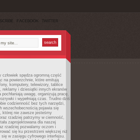
SCRIBE
FACEBOOK
TWITTER
 człowiek spędza ogromną część
ąc na powierzchnie, które emitują
fony, komputery, telewizory, tablice
, reklamy i dziesiątki innych ekranów
 pochłaniają uwagę, organizują pracę,
rozrywki i wypełniają czas. Trudno dziś
bie codzienność bez tych narzędzi,
ch wszechobecnością pojawia się
, której nie zawsze jesteśmy
oraz rzadziej patrzymy w ciemność,
stała zaprojektowana dla naszej
az rzadziej pozwalamy oczom i
ować się ku przestrzeni większej niż
i się w zasięgu cyfrowego interfejsu.