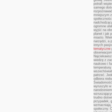
potrafi wspie
samego dośw
rozpoznawać
mniejszym z
społeczności
nadchodzący
ogromne ułat
wyjść na ob
planet i jak
miasto. Wiel
narzędzi, a 
innych pasj
tematyczne
obserwacjom 
Najciekawsze
wiedzę z za
naukowo i fa
temperaturą 
wszechświata
patrzeć. Jed
odbiera nieb
Świadomość,
wyruszyło w
narodzeniem,
wzruszającym
trudno doświ
przypadek, 
wzmacniają.
społeczny. 