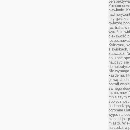
perspektywa 
Zainteresow
niewinnie. 
nad horyzont
czy gwiazda
gwiazdę podc
raz trafia w
wyraźnie wi
ciekawość p
rozpoznawać 
Księżyca, w
zjawiskach, 
zauważał. Ni
ani znać spe
nauczyć się 
demokratycz
Nie wymaga b
każdemu, kt
głową. Jedn
potrafi wspie
samego dośw
rozpoznawać
mniejszym z
społeczności
nadchodzący
ogromne ułat
wyjść na ob
planet i jak
miasto. Wiel
narzędzi, a 