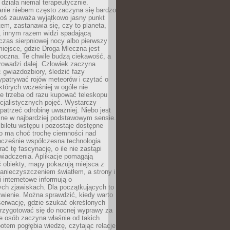
działa niemal terapeutycznie.
anie niebem często zaczyna się bardzo
Ktoś zauważa wyjątkowo jasny punkt
em, zastanawia się, czy to planeta,
, innym razem widzi spadającą
zas sierpniowej nocy albo pierwszy
 miejsce, gdzie Droga Mleczna jest
doczna. Te chwile budzą ciekawość, a
rowadzi dalej. Człowiek zaczyna
gwiazdozbiory, śledzić fazy
ypatrywać rojów meteorów i czytać o
których wcześniej w ogóle nie
e trzeba od razu kupować teleskopu
cjalistycznych pojęć. Wystarczy
patrzeć odrobinę uważniej. Niebo jest
ne w najbardziej podstawowym sensie.
iletu wstępu i pozostaje dostępne
o ma choć trochę ciemności nad
ocześnie współczesna technologia
rać tę fascynację, o ile nie zastąpi
iadczenia. Aplikacje pomagają
 obiekty, mapy pokazują miejsca z
anieczyszczeniem światłem, a strony i
 internetowe informują o
ch zjawiskach. Dla początkujących to
wienie. Można sprawdzić, kiedy warto
serwację, gdzie szukać określonych
 przygotować się do nocnej wyprawy za
e osób zaczyna właśnie od takich
potem pogłębia wiedzę, czytając relacje