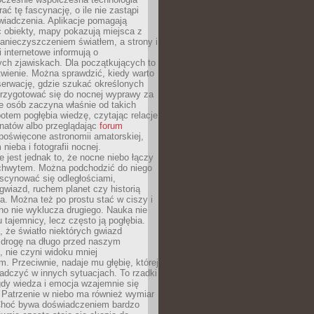
rać tę fascynację, o ile nie zastąpi
iadczenia. Aplikacje pomagają
 obiekty, mapy pokazują miejsca z
anieczyszczeniem światłem, a strony i
 internetowe informują o
ch zjawiskach. Dla początkujących to
wienie. Można sprawdzić, kiedy warto
serwację, gdzie szukać określonych
 przygotować się do nocnej wyprawy za
e osób zaczyna właśnie od takich
potem pogłębia wiedzę, czytając relacje
onatów albo przeglądając
forum
poświęcone astronomii amatorskiej,
nieba i fotografii nocnej.
 jest jednak to, że nocne niebo łączy
chwytem. Można podchodzić do niego
scynować się odległościami,
gwiazd, ruchem planet czy historią
. Można też po prostu stać w ciszy i
no nie wyklucza drugiego. Nauka nie
u tajemnicy, lecz często ją pogłębia.
 że światło niektórych gwiazd
 drogę na długo przed naszym
 nie czyni widoku mniej
. Przeciwnie, nadaje mu głębię, której
adczyć w innych sytuacjach. To rzadki
gdy wiedza i emocja wzajemnie się
 Patrzenie w niebo ma również wymiar
Choć bywa doświadczeniem bardzo