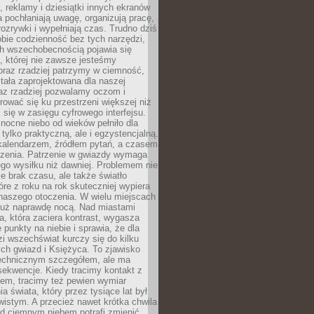
, reklamy i dziesiątki innych ekranów
 pochłaniają uwagę, organizują pracę,
rozrywki i wypełniają czas. Trudno dziś
bie codzienność bez tych narzędzi,
ch wszechobecnością pojawia się
, której nie zawsze jesteśmy
oraz rzadziej patrzymy w ciemność,
stała zaprojektowana dla naszej
az rzadziej pozwalamy oczom i
ować się ku przestrzeni większej niż
i się w zasięgu cyfrowego interfejsu.
ocne niebo od wieków pełniło dla
e tylko praktyczną, ale i egzystencjalną.
kalendarzem, źródłem pytań, a czasem
szenia. Patrzenie w gwiazdy wymaga
go wysiłku niż dawniej. Problemem nie
ie brak czasu, ale także światło
óre z roku na rok skuteczniej wypiera
naszego otoczenia. W wielu miejscach
 już naprawdę nocą. Nad miastami
na, która zaciera kontrast, wygasza
 punkty na niebie i sprawia, że dla
zi wszechświat kurczy się do kilku
ych gwiazd i Księżyca. To zjawisko
technicznym szczegółem, ale ma
ekwencje. Kiedy tracimy kontakt z
em, tracimy też pewien wymiar
a świata, który przez tysiące lat był
istym. A przecież nawet krótka chwila
d ciemnym niebem potrafi zmienić