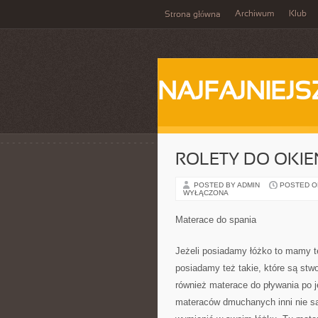
Archiwum
Klub
Strona główna
NAJFAJNIEJS
ROLETY DO OKIE
POSTED BY ADMIN
POSTED ON 
WYŁĄCZONA
Materace do spania
Jeżeli posiadamy łóżko to mamy t
posiadamy też takie, które są stw
również materace do pływania po j
materaców dmuchanych inni nie są