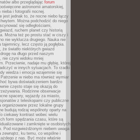
onatów albo przeglądając
forum
poświęcone astronomii amatorskiej,
nieba i fotografii nocnej.
 jest jednak to, że nocne niebo łączy
chwytem. Można podchodzić do niego
scynować się odległościami,
gwiazd, ruchem planet czy historią
. Można też po prostu stać w ciszy i
no nie wyklucza drugiego. Nauka nie
u tajemnicy, lecz często ją pogłębia.
 że światło niektórych gwiazd
 drogę na długo przed naszym
 nie czyni widoku mniej
. Przeciwnie, nadaje mu głębię, której
adczyć w innych sytuacjach. To rzadki
gdy wiedza i emocja wzajemnie się
 Patrzenie w niebo ma również wymiar
Choć bywa doświadczeniem bardzo
wnie często staje się okazją do
rzeżywania. Rodzinne obserwacje
ocne spacery, wyjazdy za miasto,
sjonatów z teleskopami czy publiczne
 organizowane przez lokalne grupy
e budują rodzaj wspólnoty oparty na
To ciekawy kontrast wobec wielu
ch form spędzania czasu, które są
widualizowane i zamknięte w osobistych
h. Pod rozgwieżdżonym niebem uwaga
na zewnątrz, ku temu, co wspólne i
każdego z nas. Być może właśnie