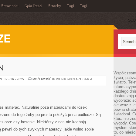
Skawinski
Strachy
Tagi
Tagi
Spis Treści
SUB
ZE
N
Współczesny
życia, patrz
ROLETY
LIP - 16 - 2025
MOŻLIWOŚĆ KOMENTOWANIA
ZOSTAŁA
światło. Tele
DO
OKIEN
informacyjne
każdego dnia
dostarczają 
wyobrazić so
ale wraz z i
eż materac. Naturalnie poza materacami do łóżek
pewna strata
świadomi. C
orzone do tego żeby po prostu położyć je na podłodze. Są
która nie zo
eziorze czy basenie. Niektórzy z nas nie kochają
wygody. Cor
myślom skier
 pewni do tych zwykłych materacy, jakie wolno sobie
to, co mieśc