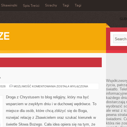
Skawinski
Strachy
Tagi
Tagi
Spis Treści
SUB
ZE
A
Współczesny
życia, patrz
RELIGIA
 2026
MOŻLIWOŚĆ KOMENTOWANIA
ZOSTAŁA WYŁĄCZONA
światło. Tele
A
NAUKA
informacyjne
Droga z Chrystusem to blog religijny, który ma być
każdego dnia
dostarczają 
wsparciem w zwykłym dniu i w duchowej wędrówce. To
wyobrazić so
ale wraz z i
miejsce dla osób, które chcą zbliżyć się do Boga,
pewna strata
rozwijać relację z Zbawicielem oraz szukać kierunek w
świadomi. C
która nie zo
świetle Słowa Bożego. Cała idea opiera się na tym, że