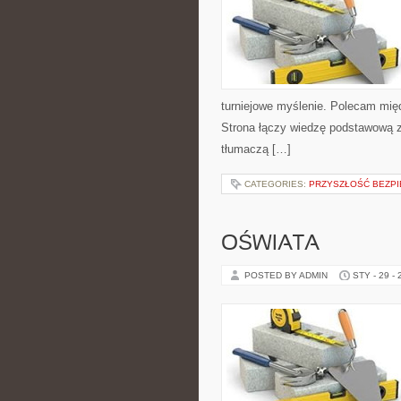
turniejowe myślenie. Polecam między
Strona łączy wiedzę podstawową z 
tłumaczą […]
CATEGORIES:
PRZYSZŁOŚĆ BEZP
OŚWIATA
POSTED BY ADMIN
STY - 29 -