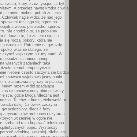
a świata, który przez tysiące lat był
istym. A przecież nawet krótka chwila
d ciemnym niebem potrafi zmienić
 Człowiek nagle widzi, że nad jego
 sprawami rozciąga się ogromna
obojętna wobec pośpiechu, sporów i
tro. Nie chodzi o to, że problemy
nieć, lecz o to, że zmienia się ich
a się rodzaj pokory, która nie
e porządkuje. Patrzenie na gwiazdy
spokój właśnie dlatego, że
o czymś większym niż my sami. W
o pobudzenia i nieustannej
 na własnych zadaniach taka
działa niemal terapeutycznie.
anie niebem często zaczyna się bardzo
Ktoś zauważa wyjątkowo jasny punkt
em, zastanawia się, czy to planeta,
, innym razem widzi spadającą
zas sierpniowej nocy albo pierwszy
 miejsce, gdzie Droga Mleczna jest
doczna. Te chwile budzą ciekawość, a
rowadzi dalej. Człowiek zaczyna
gwiazdozbiory, śledzić fazy
ypatrywać rojów meteorów i czytać o
których wcześniej w ogóle nie
e trzeba od razu kupować teleskopu
cjalistycznych pojęć. Wystarczy
patrzeć odrobinę uważniej. Niebo jest
ne w najbardziej podstawowym sensie.