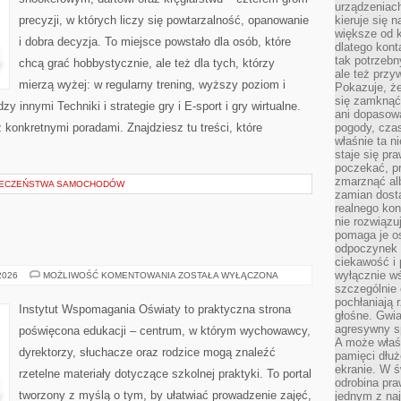
urządzeniac
precyzji, w których liczy się powtarzalność, opanowanie
kieruje się 
większe od 
i dobra decyzja. To miejsce powstało dla osób, które
dlatego kont
tak potrzebn
chcą grać hobbystycznie, ale też dla tych, którzy
ale też przy
mierzą wyżej: w regularny trening, wyższy poziom i
Pokazuje, że
się zamknąć
 innymi Techniki i strategie gry i E-sport i gry wirtualne.
ani dopasow
konkretnymi poradami. Znajdziesz tu treści, które
pogody, cza
właśnie ta n
staje się pr
poczekać, p
zmarznąć al
IECZEŃSTWA SAMOCHODÓW
zamian dosta
realnego ko
nie rozwiązu
pomaga je o
odpoczynek 
ciekawość i 
wyłącznie wś
OŚWIATA
 2026
MOŻLIWOŚĆ KOMENTOWANIA
ZOSTAŁA WYŁĄCZONA
szczególnie 
pochłaniają 
Instytut Wspomagania Oświaty to praktyczna strona
głośne. Gwi
agresywny s
poświęcona edukacji – centrum, w którym wychowawcy,
A może właśn
dyrektorzy, słuchacze oraz rodzice mogą znaleźć
pamięci dłuż
ekranie. W ś
rzetelne materiały dotyczące szkolnej praktyki. To portal
odrobina pr
tworzony z myślą o tym, by ułatwiać prowadzenie zajęć,
jednym z na