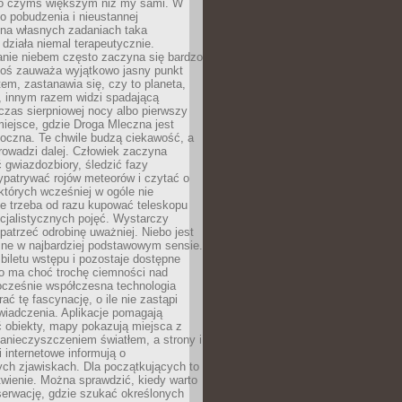
o czymś większym niż my sami. W
o pobudzenia i nieustannej
 na własnych zadaniach taka
działa niemal terapeutycznie.
anie niebem często zaczyna się bardzo
Ktoś zauważa wyjątkowo jasny punkt
em, zastanawia się, czy to planeta,
, innym razem widzi spadającą
zas sierpniowej nocy albo pierwszy
 miejsce, gdzie Droga Mleczna jest
doczna. Te chwile budzą ciekawość, a
rowadzi dalej. Człowiek zaczyna
gwiazdozbiory, śledzić fazy
ypatrywać rojów meteorów i czytać o
których wcześniej w ogóle nie
e trzeba od razu kupować teleskopu
cjalistycznych pojęć. Wystarczy
patrzeć odrobinę uważniej. Niebo jest
ne w najbardziej podstawowym sensie.
iletu wstępu i pozostaje dostępne
o ma choć trochę ciemności nad
ocześnie współczesna technologia
rać tę fascynację, o ile nie zastąpi
iadczenia. Aplikacje pomagają
 obiekty, mapy pokazują miejsca z
anieczyszczeniem światłem, a strony i
 internetowe informują o
ch zjawiskach. Dla początkujących to
wienie. Można sprawdzić, kiedy warto
serwację, gdzie szukać określonych