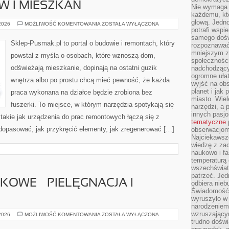
 I MIESZKAŃ
Nie wymaga b
każdemu, kt
głową. Jedn
REMONTY
 2026
MOŻLIWOŚĆ KOMENTOWANIA
ZOSTAŁA WYŁĄCZONA
DOMÓW
potrafi wspie
I
samego dośw
MIESZKAŃ
Sklep-Pusmak.pl to portal o budowie i remontach, który
rozpoznawać
mniejszym z
powstał z myślą o osobach, które wznoszą dom,
społeczności
odświeżają mieszkanie, dopinają na ostatni guzik
nadchodzący
ogromne ułat
wnętrza albo po prostu chcą mieć pewność, że każda
wyjść na ob
planet i jak
praca wykonana na działce będzie zrobiona bez
miasto. Wiel
fuszerki. To miejsce, w którym narzędzia spotykają się
narzędzi, a 
innych pasj
takie jak urządzenia do prac remontowych łączą się z
tematyczne
dopasować, jak przykręcić elementy, jak zregenerować […]
obserwacjom 
Najciekawsze
wiedzę z za
naukowo i fa
temperaturą 
wszechświata
patrzeć. Jed
KOWE – PIELĘGNACJA I
odbiera nieb
Świadomość,
wyruszyło w
narodzeniem,
wzruszającym
ROŚLINY
 2026
MOŻLIWOŚĆ KOMENTOWANIA
ZOSTAŁA WYŁĄCZONA
DONICZKOWE
trudno doświ
–