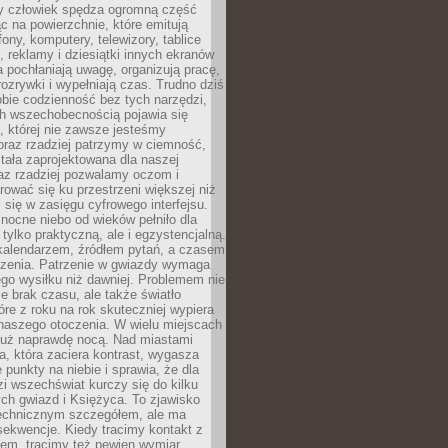
 człowiek spędza ogromną część
ąc na powierzchnie, które emitują
fony, komputery, telewizory, tablice
, reklamy i dziesiątki innych ekranów
 pochłaniają uwagę, organizują pracę,
rozrywki i wypełniają czas. Trudno dziś
bie codzienność bez tych narzędzi,
ch wszechobecnością pojawia się
, której nie zawsze jesteśmy
oraz rzadziej patrzymy w ciemność,
stała zaprojektowana dla naszej
az rzadziej pozwalamy oczom i
ować się ku przestrzeni większej niż
i się w zasięgu cyfrowego interfejsu.
ocne niebo od wieków pełniło dla
e tylko praktyczną, ale i egzystencjalną.
kalendarzem, źródłem pytań, a czasem
szenia. Patrzenie w gwiazdy wymaga
go wysiłku niż dawniej. Problemem nie
ie brak czasu, ale także światło
óre z roku na rok skuteczniej wypiera
naszego otoczenia. W wielu miejscach
 już naprawdę nocą. Nad miastami
na, która zaciera kontrast, wygasza
 punkty na niebie i sprawia, że dla
zi wszechświat kurczy się do kilku
ych gwiazd i Księżyca. To zjawisko
technicznym szczegółem, ale ma
ekwencje. Kiedy tracimy kontakt z
em, tracimy też pewien wymiar