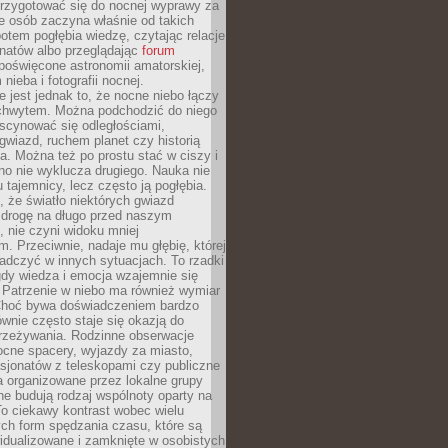
 przygotować się do nocnej wyprawy za
e osób zaczyna właśnie od takich
potem pogłębia wiedzę, czytając relacje
onatów albo przeglądając
forum
poświęcone astronomii amatorskiej,
nieba i fotografii nocnej.
 jest jednak to, że nocne niebo łączy
chwytem. Można podchodzić do niego
scynować się odległościami,
gwiazd, ruchem planet czy historią
. Można też po prostu stać w ciszy i
no nie wyklucza drugiego. Nauka nie
u tajemnicy, lecz często ją pogłębia.
 że światło niektórych gwiazd
 drogę na długo przed naszym
 nie czyni widoku mniej
. Przeciwnie, nadaje mu głębię, której
adczyć w innych sytuacjach. To rzadki
gdy wiedza i emocja wzajemnie się
 Patrzenie w niebo ma również wymiar
Choć bywa doświadczeniem bardzo
wnie często staje się okazją do
rzeżywania. Rodzinne obserwacje
ocne spacery, wyjazdy za miasto,
sjonatów z teleskopami czy publiczne
 organizowane przez lokalne grupy
e budują rodzaj wspólnoty oparty na
To ciekawy kontrast wobec wielu
ch form spędzania czasu, które są
widualizowane i zamknięte w osobistych