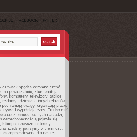
SCRIBE
FACEBOOK
TWITTER
 człowiek spędza ogromną część
ąc na powierzchnie, które emitują
fony, komputery, telewizory, tablice
, reklamy i dziesiątki innych ekranów
 pochłaniają uwagę, organizują pracę,
rozrywki i wypełniają czas. Trudno dziś
bie codzienność bez tych narzędzi,
ch wszechobecnością pojawia się
, której nie zawsze jesteśmy
oraz rzadziej patrzymy w ciemność,
stała zaprojektowana dla naszej