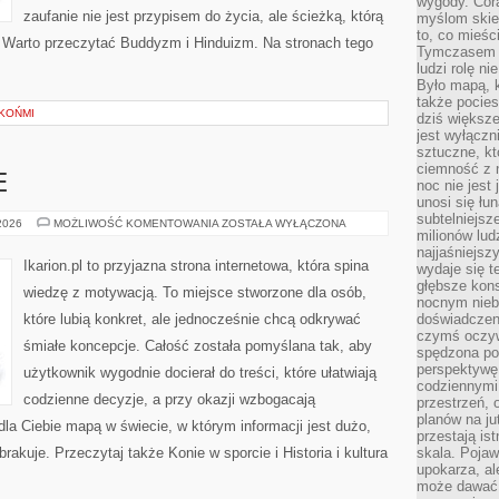
wygody. Cor
zaufanie nie jest przypisem do życia, ale ścieżką, którą
myślom skier
to, co mieśc
 Warto przeczytać Buddyzm i Hinduizm. Na stronach tego
Tymczasem n
ludzi rolę ni
Było mapą, 
także pocie
KOŃMI
dziś większe
jest wyłączn
sztuczne, kt
ciemność z 
E
noc nie jest
unosi się łu
subtelniejsze
KONIE
 2026
MOŻLIWOŚĆ KOMENTOWANIA
ZOSTAŁA WYŁĄCZONA
milionów lud
W
SPORCIE
najjaśniejsz
Ikarion.pl to przyjazna strona internetowa, która spina
wydaje się 
głębsze kons
wiedzę z motywacją. To miejsce stworzone dla osób,
nocnym nieb
które lubią konkret, ale jednocześnie chcą odkrywać
doświadczeni
czymś oczyw
śmiałe koncepcje. Całość została pomyślana tak, aby
spędzona po
perspektywę.
użytkownik wygodnie docierał do treści, które ułatwiają
codziennymi
codzienne decyzje, a przy okazji wzbogacają
przestrzeń, 
planów na ju
dla Ciebie mapą w świecie, w którym informacji jest dużo,
przestają ist
kuje. Przeczytaj także Konie w sporcie i Historia i kultura
skala. Pojawi
upokarza, al
może dawać 