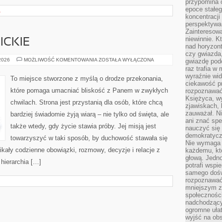
przypomina 
epoce stałeg
A
koncentracji
perspektywa 
Zainteresow
niewinnie. 
ICKIE
nad horyzont
czy gwiazda
TRADYCJE
 2026
MOŻLIWOŚĆ KOMENTOWANIA
ZOSTAŁA WYŁĄCZONA
gwiazdę podc
KATOLICKIE
raz trafia w
wyraźnie wi
To miejsce stworzone z myślą o drodze przekonania,
ciekawość p
które pomaga umacniać bliskość z Panem w zwykłych
rozpoznawać 
Księżyca, w
chwilach. Strona jest przystanią dla osób, które chcą
zjawiskach, 
zauważał. Ni
bardziej świadomie żyją wiarą – nie tylko od święta, ale
ani znać spe
także wtedy, gdy życie stawia próby. Jej misją jest
nauczyć się 
demokratycz
towarzyszyć w taki sposób, by duchowość stawała się
Nie wymaga b
enikały codzienne obowiązki, rozmowy, decyzje i relacje z
każdemu, kt
głową. Jedn
 hierarchia […]
potrafi wspie
samego dośw
rozpoznawać
mniejszym z
społeczności
nadchodzący
ogromne ułat
wyjść na ob