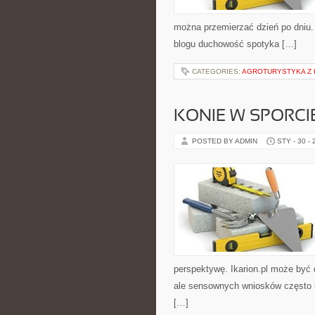
można przemierzać dzień po dniu.
blogu duchowość spotyka […]
CATEGORIES:
AGROTURYSTYKA Z 
KONIE W SPORCI
POSTED BY ADMIN
STY - 30 -
perspektywę. Ikarion.pl może być 
ale sensownych wniosków często bra
[…]