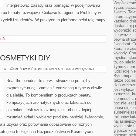
Współczesny
interpretować zasady oraz pomagać w podejmowaniu
życia, patrz
światło. Tele
ch po tematy rozwojowe. Ciekawe kategorie to Problemy w
informacyjne
czycieli i studentów. W praktyce ta platforma pełni rolę mapy
każdego dnia
dostarczają 
wyobrazić so
ale wraz z i
pewna strata
IEŃ
świadomi. C
która nie zo
wygody. Cor
OSMETYKI DIY
myślom skier
to, co mieśc
Tymczasem n
DOMOWE
 2026
MOŻLIWOŚĆ KOMENTOWANIA
ZOSTAŁA WYŁĄCZONA
ludzi rolę ni
SPA
Było mapą, 
I
KOSMETYKI
także pocie
Beat the boredom to serwis stworzone po to, by
DIY
dziś większe
rozproszyć nudę i zamienić codzienną rutynę w chwilę
jest wyłączn
sztuczne, kt
dla siebie. To kompendium o produktach beauty,
ciemność z 
kompozycjach aromatycznych oraz lakierach do
noc nie jest
unosi się łu
paznokci. Jeśli szukasz inspiracji, chcesz lepiej
subtelniejsze
milionów lud
rozumieć skład i wybierać produkty bardziej świadomie,
najjaśniejsz
nia z użycia oraz porównania dopasowane do różnych
wydaje się 
głębsze kons
kategorie to Higiena i Bezpieczeństwo w Kosmetyce i
nocnym nieb