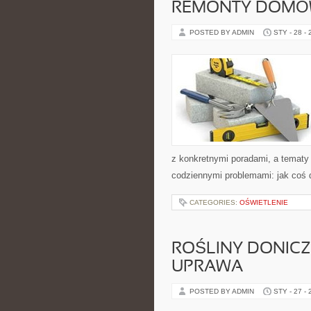
REMONTY DOMÓW
POSTED BY ADMIN
STY - 28 -
z konkretnymi poradami, a tematy 
codziennymi problemami: jak coś 
CATEGORIES:
OŚWIETLENIE
ROŚLINY DONICZ
UPRAWA
POSTED BY ADMIN
STY - 27 -