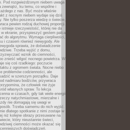
h. Pod rozgwieżdżonym niebem uwaga
na zewnątrz, ku temu, co wspólne i
każdego z nas. Być może właśnie
akt z nocnym niebem wydaje się dziś
y. Nie tylko poszerza wiedzę o świecie,
wraca pewien rodzaj duchowej proporcji.
 istnieje rzeczywistość, której nie da
 w ekranie, przyspieszyć gestem palca
ać do algorytmu. Wymaga cierpliwości,
su i czasem również niewygody. Ale
iewygoda sprawia, że doświadczenie
awdziwe. Trzeba wyjść z domu,
rzyzwyczaić wzrok do ciemności,
bo znieść wilgoć nocnego powietrza. W
je się coś rzadkiego: poczucie
ntaktu z ogromem świata. Nocne niebo
je problemów codzienności, ale
sadzić w szerszym porządku. Daje
od nadmiaru bodźców, przywraca
przypomina, że człowiek nie żyje
ród własnych spraw. To lekcja
cenna w czasach, gdy tak wiele energii
rzeczy natychmiastowe, mierzalne i
azdy nie domagają się uwagi w
posób. Trzeba samemu do nich wyjść.
ie dlatego spotkanie z nimi zostaje w
ej niż kolejne obrazy przesuwane na
wiecie, który nieustannie świeci,
awdziwej ciemności może okazać się
jcenniejszych doświadczeń.