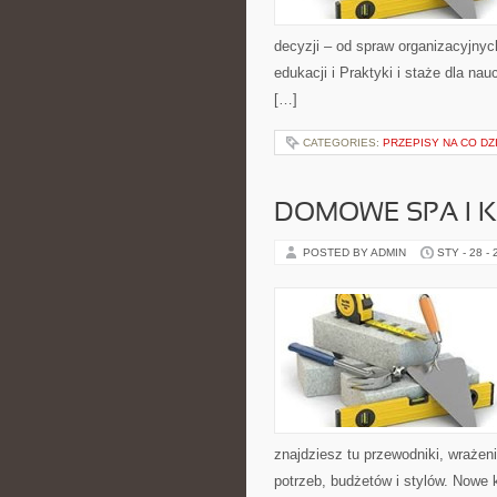
decyzji – od spraw organizacyjny
edukacji i Praktyki i staże dla nau
[…]
CATEGORIES:
PRZEPISY NA CO DZ
DOMOWE SPA I K
POSTED BY ADMIN
STY - 28 -
znajdziesz tu przewodniki, wraże
potrzeb, budżetów i stylów. Nowe 