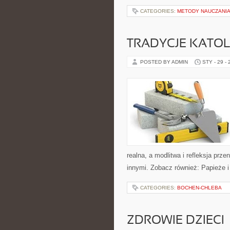
CATEGORIES:
METODY NAUCZANI
TRADYCJE KATOL
POSTED BY ADMIN
STY - 29 -
realna, a modlitwa i refleksja prz
innymi. Zobacz również: Papieże i
CATEGORIES:
BOCHEN-CHLEBA
ZDROWIE DZIECI