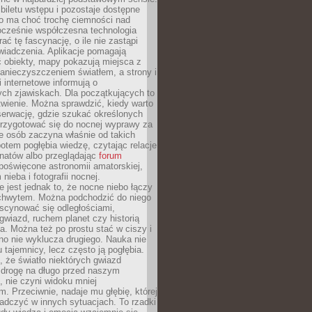
iletu wstępu i pozostaje dostępne
o ma choć trochę ciemności nad
ocześnie współczesna technologia
rać tę fascynację, o ile nie zastąpi
iadczenia. Aplikacje pomagają
 obiekty, mapy pokazują miejsca z
anieczyszczeniem światłem, a strony i
 internetowe informują o
ch zjawiskach. Dla początkujących to
wienie. Można sprawdzić, kiedy warto
serwację, gdzie szukać określonych
 przygotować się do nocnej wyprawy za
e osób zaczyna właśnie od takich
potem pogłębia wiedzę, czytając relacje
onatów albo przeglądając
forum
poświęcone astronomii amatorskiej,
nieba i fotografii nocnej.
 jest jednak to, że nocne niebo łączy
chwytem. Można podchodzić do niego
scynować się odległościami,
gwiazd, ruchem planet czy historią
. Można też po prostu stać w ciszy i
no nie wyklucza drugiego. Nauka nie
u tajemnicy, lecz często ją pogłębia.
 że światło niektórych gwiazd
 drogę na długo przed naszym
 nie czyni widoku mniej
. Przeciwnie, nadaje mu głębię, której
adczyć w innych sytuacjach. To rzadki