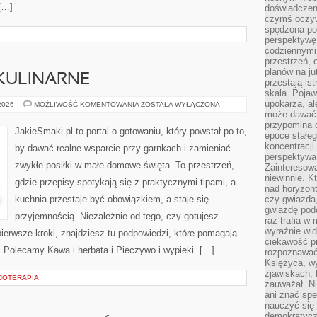
[…]
doświadczeni
czymś oczyw
spędzona po
perspektywę.
codziennymi
przestrzeń, 
planów na ju
KULINARNE
przestają ist
skala. Pojawi
upokarza, al
EKSPERYMENTY
 2026
MOŻLIWOŚĆ KOMENTOWANIA
ZOSTAŁA WYŁĄCZONA
KULINARNE
może dawać 
przypomina 
JakieSmaki.pl to portal o gotowaniu, który powstał po to,
epoce stałeg
koncentracji
by dawać realne wsparcie przy garnkach i zamieniać
perspektywa 
zwykłe posiłki w małe domowe święta. To przestrzeń,
Zainteresow
niewinnie. 
gdzie przepisy spotykają się z praktycznymi tipami, a
nad horyzont
kuchnia przestaje być obowiązkiem, a staje się
czy gwiazda
gwiazdę podc
przyjemnością. Niezależnie od tego, czy gotujesz
raz trafia w
wyraźnie wi
pierwsze kroki, znajdziesz tu podpowiedzi, które pomagają
ciekawość p
. Polecamy Kawa i herbata i Pieczywo i wypieki. […]
rozpoznawać 
Księżyca, w
zjawiskach, 
ZJOTERAPIA
zauważał. Ni
ani znać spe
nauczyć się 
demokratycz