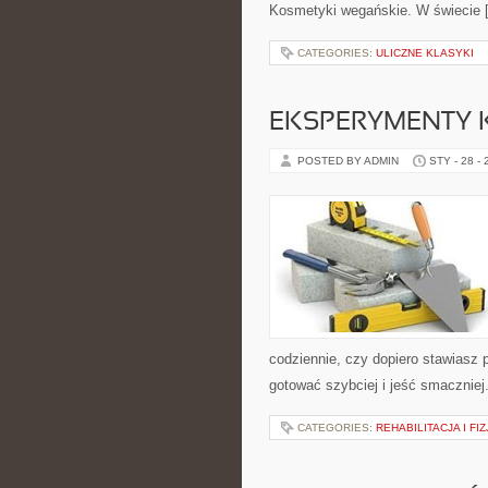
Kosmetyki wegańskie. W świecie 
CATEGORIES:
ULICZNE KLASYKI
EKSPERYMENTY 
POSTED BY ADMIN
STY - 28 -
codziennie, czy dopiero stawiasz 
gotować szybciej i jeść smaczniej
CATEGORIES:
REHABILITACJA I FI