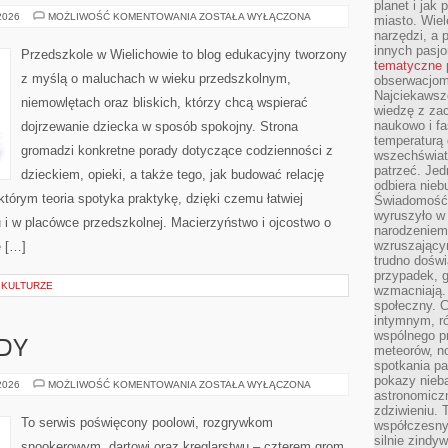
planet i jak
ZDROWIE
 2026
MOŻLIWOŚĆ KOMENTOWANIA
ZOSTAŁA WYŁĄCZONA
miasto. Wiel
DZIECI
narzędzi, a 
innych pasj
Przedszkole w Wielichowie to blog edukacyjny tworzony
tematyczne
z myślą o maluchach w wieku przedszkolnym,
obserwacjom 
Najciekawsze
niemowlętach oraz bliskich, którzy chcą wspierać
wiedzę z za
naukowo i fa
dojrzewanie dziecka w sposób spokojny. Strona
temperaturą 
gromadzi konkretne porady dotyczące codzienności z
wszechświata
patrzeć. Jed
dzieckiem, opieki, a także tego, jak budować relację
odbiera nieb
którym teoria spotyka praktykę, dzięki czemu łatwiej
Świadomość,
wyruszyło w
i w placówce przedszkolnej. Macierzyństwo i ojcostwo o
narodzeniem,
wzruszającym
e […]
trudno doświ
przypadek, 
W KULTURZE
wzmacniają.
społeczny. 
intymnym, ró
wspólnego p
ODY
meteorów, n
spotkania pa
pokazy nieba
TURNIEJE
 2026
MOŻLIWOŚĆ KOMENTOWANIA
ZOSTAŁA WYŁĄCZONA
astronomiczn
I
ZAWODY
zdziwieniu. 
To serwis poświęcony poolowi, rozgrywkom
współczesny
silnie zindy
snookerowym, dartowi oraz kręglarstwu – czterem grom