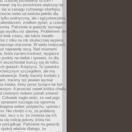
az rzadziej pozwalamy oczom i
ować się ku przestrzeni większej niż
i się w zasięgu cyfrowego interfejsu.
ocne niebo od wieków pełniło dla
e tylko praktyczną, ale i egzystencjalną.
kalendarzem, źródłem pytań, a czasem
szenia. Patrzenie w gwiazdy wymaga
go wysiłku niż dawniej. Problemem nie
ie brak czasu, ale także światło
óre z roku na rok skuteczniej wypiera
naszego otoczenia. W wielu miejscach
 już naprawdę nocą. Nad miastami
na, która zaciera kontrast, wygasza
 punkty na niebie i sprawia, że dla
zi wszechświat kurczy się do kilku
ych gwiazd i Księżyca. To zjawisko
technicznym szczegółem, ale ma
ekwencje. Kiedy tracimy kontakt z
em, tracimy też pewien wymiar
a świata, który przez tysiące lat był
istym. A przecież nawet krótka chwila
d ciemnym niebem potrafi zmienić
 Człowiek nagle widzi, że nad jego
 sprawami rozciąga się ogromna
obojętna wobec pośpiechu, sporów i
tro. Nie chodzi o to, że problemy
nieć, lecz o to, że zmienia się ich
a się rodzaj pokory, która nie
e porządkuje. Patrzenie na gwiazdy
spokój właśnie dlatego, że