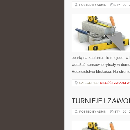
POSTED BY ADMIN
STY - 29 -
opartą na zaufaniu. To miejsce, w 
wdrażać sensowne rytuały w domu 
Rodzicielstwo bliskości. Na stroni
CATEGORIES:
MIŁOŚĆ I ZWIĄZKI 
TURNIEJE I ZAW
POSTED BY ADMIN
STY - 29 -