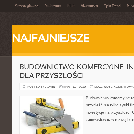
Archiwum
Klub
Skawinski
Str
Strona główna
Spis Treści
NAJFAJNIEJSZE
BUDOWNICTWO KOMERCYJNE: IN
DLA PRZYSZŁOŚCI
POSTED BY ADMIN
MAR - 11 - 2025
MOŻLIWOŚĆ KOMENTOWA
Budownictwo komercyjne to
przynieść nie tylko zyski f
inwestycje na przyszłość. 
zainwestować w rozwój bra